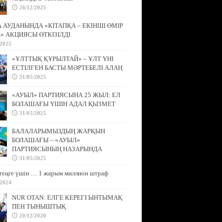
26/12/2025
АУДАНЫНДА «КІТАПҚА – ЕКІНШІ ӨМІР
» АКЦИЯСЫ ӨТКІЗІЛДІ
/2025
«ҰЛТТЫҚ ҚҰРЫЛТАЙ» – ҰЛТ ҮНІ
ЕСТІЛГЕН БАСТЫ МӘРТЕБЕЛІ АЛАҢ
31/05/2025
«АУЫЛ» ПАРТИЯСЫНА 25 ЖЫЛ: ЕЛ
БОЛАШАҒЫ ҮШІН АДАЛ ҚЫЗМЕТ
31/05/2025
БАЛАЛАРЫМЫЗДЫҢ ЖАРҚЫН
БОЛАШАҒЫ – «АУЫЛ»
ПАРТИЯСЫНЫҢ НАЗАРЫНДА
31/05/2025
теңге үшін … 1 жарым миллион штраф
/2024
NUR OTAN: ЕЛГЕ КЕРЕГІ ЫНТЫМАҚ
ПЕН ТЫНЫШТЫҚ
20/12/2020