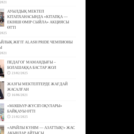
/2021
АУЫЛДЫҚ МЕКТЕП
КІТАПХАНАСЫНДА «КІТАПҚА —
ЕКІНШІ ӨМІР СЫЙЛА» АКЦИЯСЫ
ӨТТІ
/2025
АЙЛЫҚ ЖІГІТ ALASH PRIDE ЧЕМПИОНЫ
Ы
/2021
ПЕДАГОГ МАМАНДЫҒЫ –
БОЛАШАҚҚА БАСТАР ЖОЛ
23/02/2025
ЖАЗҒЫ МЕКТЕПТЕРДЕ ЖАҒДАЙ
ЖАСАЛҒАН
16/06/2021
«МӘШҺҮР-ЖҮСІП ОҚУЛАРЫ»
БАЙҚАУЫ ӨТТІ
21/02/2025
«АРАЙЛЫ КҮНІМ — АЗАТТЫҚ!» ЖАС
АҚЫНДАР АЙТЫСЫ