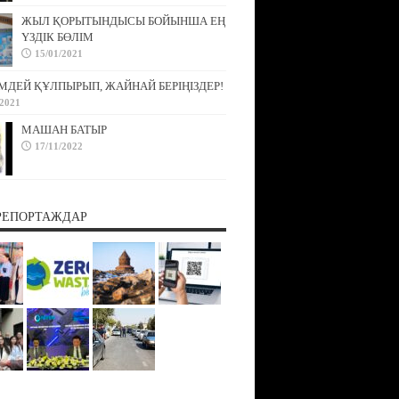
ЖЫЛ ҚОРЫТЫНДЫСЫ БОЙЫНША ЕҢ
ҮЗДІК БӨЛІМ
15/01/2021
МДЕЙ ҚҰЛПЫРЫП, ЖАЙНАЙ БЕРІҢІЗДЕР!
/2021
МАШАН БАТЫР
17/11/2022
РЕПОРТАЖДАР