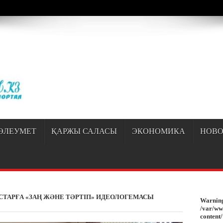
/sayipqiran.kz/httpdocs/wp-content/themes/jarida/functions/common-scripts.ph
ӘЛЕУМЕТ
ҚАРЖЫ САЛАСЫ
ЭКОНОМИКА
НОВО
СТАРҒА «ЗАҢ ЖӘНЕ ТӘРТІП» ИДЕОЛОГЕМАСЫ
Warnin
/var/ww
content