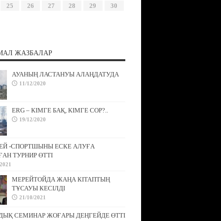
25
26
27
28
29
30
МАЛ ЖАЗБАЛАР
АУАНЫҢ ЛАСТАНУЫ АЛАҢДАТУДА
11/12/2020
ERG – КІМГЕ БАҚ, КІМГЕ СОР?..
19/12/2020
ЕЙ -СПОРТШЫНЫ ЕСКЕ АЛУҒА
АН ТУРНИР ӨТТІ
/2021
МЕРЕЙТОЙДА ЖАҢА КІТАПТЫҢ
ТҰСАУЫ КЕСІЛДІ
21/10/2021
ДЫҚ СЕМИНАР ЖОҒАРЫ ДЕҢГЕЙДЕ ӨТТІ