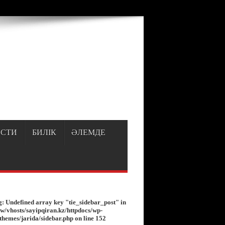
p
on line
150
СТИ
БИЛІК
ӘЛЕМДЕ
g
: Undefined array key "tie_sidebar_post" in
w/vhosts/sayipqiran.kz/httpdocs/wp-
/themes/jarida/sidebar.php
on line
152