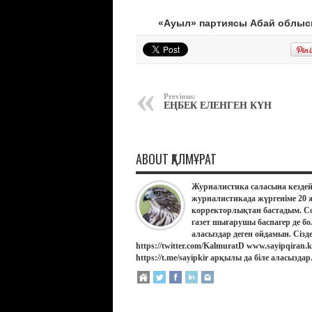
«Ауыл» партиясы Абай облысы
Previous:
ЕҢБЕК ЕЛЕНГЕН КҮН
ABOUT ҚАЛМҰРАТ
Журналистика саласына кездей
журналистикада жүргеніме 20 
корректорлықтан бастадым. Со
газет шығарушы баспагер де бо
аласыздар деген ойдамын. Сізд
https://twitter.com/KalmuratD www.sayipqiran
https://t.me/sayipkir арқылы да біле аласыздар