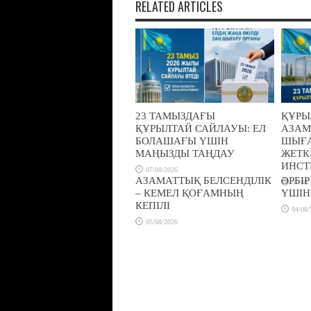
RELATED ARTICLES
23 ТАМЫЗДАҒЫ
ҚҰРЫ
ҚҰРЫЛТАЙ САЙЛАУЫ: ЕЛ
АЗАМ
БОЛАШАҒЫ ҮШІН
ШЫҒА
МАҢЫЗДЫ ТАҢДАУ
ЖЕТК
ИНСТ
07/08/2026
АЗАМАТТЫҚ БЕЛСЕНДІЛІК
ӘРБІ
07/08/
– КЕМЕЛ ҚОҒАМНЫҢ
ҮШІН
КЕПІЛІ
04/08/
05/08/2026