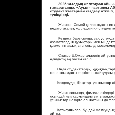
2025 жылдың желтоқсан айының а
ғимаратында, «Ауыл» партиясы Аб
студент жастармен кездесу өткізі
түсіндірді.
Жиынға, Семей қаласындағы ең ал
педагогикалық колледжінің» студенттер
Кездесу барысында, заң үстемдігі, қ
азаматтардың құқықтары мен міндетте
қызметтің ашықтығы секілді мәселеле
Спикер Е.Омарғалиевтің айтуынша, 
әділдіктің ең басты кепілі.
Онда студенттердің құқықтық тәрби
және қоғамдағы тәртіпті нығайтудағы р
Кездесуде, бірқатар ұсыныстар айтылы
Жиын соңында, филиал өкілдері А.
осындай нық қарқындағы ынтымақтаст
ұсыныстар назарға алынатыны да тілге
Қатысушылар бұндай мазмұндық ашы
айтты.