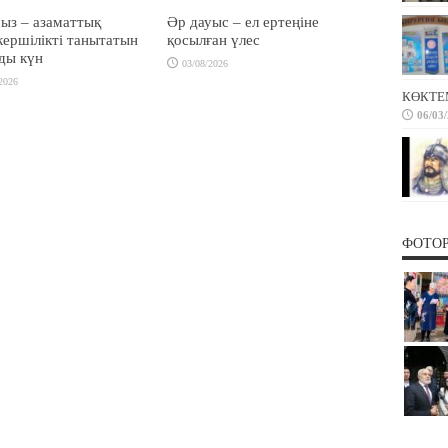
ыз – азаматтық
Әр дауыс – ел ертеңіне
ершілікті танытатын
қосылған үлес
ды күн
03/08/2026
2026
КӨКТЕ
06/03
ФОТО