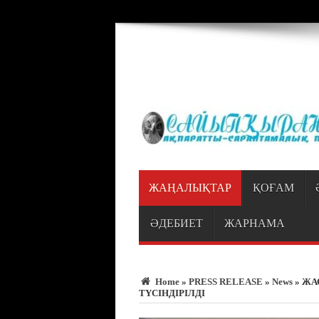
Warning
: Trying to access array offset on value of type bool in
/var/www/vhosts
ЖАҢАЛЫҚТАР
ҚОҒАМ
ӘДЕБИЕТ
ЖАРНАМА
Home
»
PRESS RELEASE
»
News
»
ЖА
ТҮСІНДІРІЛДІ