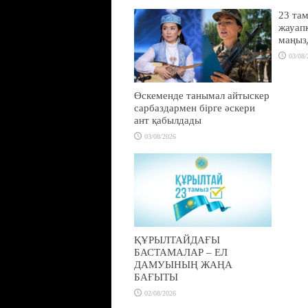
23 там
жауапк
маңыз
03/08/
Өскеменде танымал айтыскер
сарбаздармен бірге әскери
ант қабылдады
03/08/2026
ҚҰРЫЛТАЙДАҒЫ
БАСТАМАЛАР – ЕЛ
ДАМУЫНЫҢ ЖАҢА
БАҒЫТЫ
02/08/2026