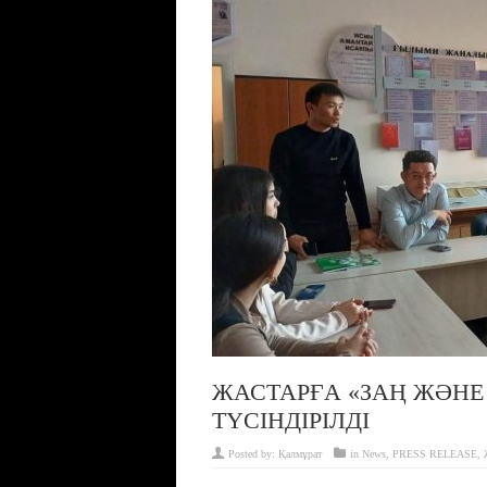
ЖАСТАРҒА «ЗАҢ ЖӘНЕ
ТҮСІНДІРІЛДІ
Posted by:
Қалмұрат
in
News
,
PRESS RELEASE
,