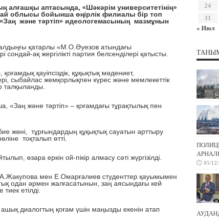
24
лғашқы аптасында, «Шәкәрім университетінің»
ай облысы бойынша өңірлік филиалы бір топ
31
п, «Заң және тәртіп» идеологемасының мазмұнын
« Июл
дыңғы қатарлы «М.О.Әуезов атындағы
ТАНЫ
і сондай-ақ жергілікті партия белсенділері қатысты.
оғамдық қауіпсіздік, құқықтық мәдениет,
рі, сыбайлас жемқорлықпен күрес және мемлекеттік
р талқыланды.
«Заң және тәртіп» – қоғамдағы тұрақтылық пен
е жөні, тұрғындардың құқықтық сауатын арттыру
өліне тоқталып өтті.
ПОЛИЦ
АРНАЛҒ
п, өзара еркін ой-пікір алмасу сәті жүргізілді.
05/12
Жакупова мен Е.Омарғалиев студенттер қауымымен
ық одан әрмен жалғасатынын, заң аясындағы кей
 тиек етілді.
қ диалогтың қоғам үшін маңызды екенін атап
АУДАН