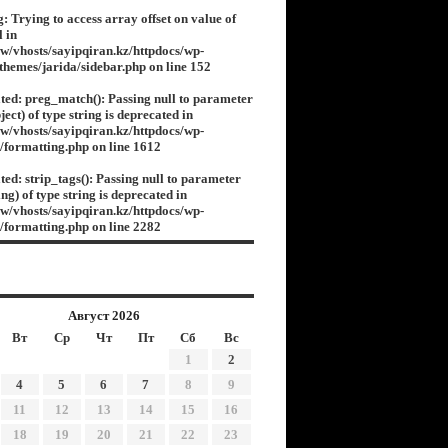
g
: Trying to access array offset on value of
l in
w/vhosts/sayipqiran.kz/httpdocs/wp-
/themes/jarida/sidebar.php
on line
152
ted
: preg_match(): Passing null to parameter
ject) of type string is deprecated in
w/vhosts/sayipqiran.kz/httpdocs/wp-
s/formatting.php
on line
1612
ted
: strip_tags(): Passing null to parameter
ing) of type string is deprecated in
w/vhosts/sayipqiran.kz/httpdocs/wp-
s/formatting.php
on line
2282
Август 2026
Вт
Ср
Чт
Пт
Сб
Вс
1
2
4
5
6
7
8
9
11
12
13
14
15
16
18
19
20
21
22
23