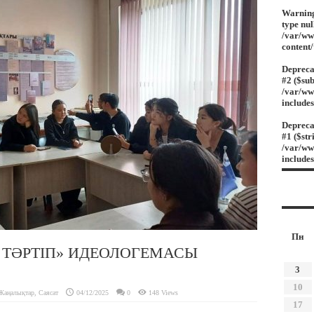
Warnin
type nul
/var/ww
content
Depreca
#2 ($sub
/var/ww
include
Depreca
#1 ($str
/var/ww
include
Пн
 ТӘРТІП» ИДЕОЛОГЕМАСЫ
3
10
Жаңалықтар
,
Саясат
04/12/2025
0
148 Views
17