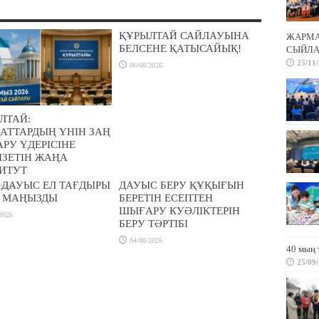
ҚҰРЫЛТАЙ САЙЛАУЫНА
ЖАРМА 
БЕЛСЕНЕ ҚАТЫСАЙЫҚ!
СЫЙЛА
25/11
06/08/2026
ЛТАЙ:
АТТАРДЫҢ ҮНІН ЗАҢ
РУ ҮДЕРІСІНЕ
ІЗЕТІН ЖАҢА
ИТУТ
Р ДАУЫС ЕЛ ТАҒДЫРЫ
ДАУЫС БЕРУ ҚҰҚЫҒЫН
2026
 МАҢЫЗДЫ
БЕРЕТІН ЕСЕПТЕН
ШЫҒАРУ КУӘЛІКТЕРІН
2026
БЕРУ ТӘРТІБІ
04/08/2026
40 мың 
25/09