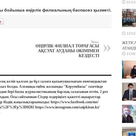
22/12
 бойынша өңірлік филиалының баспасөз қызметі.
12/12
Next:
ЖЕТІС
ӨҢІРЛІК ФИЛИАЛ ТӨРАҒАСЫ
АТАНД
АҚСУАТ АУДАНЫ ӘКІМІМЕН
13/10
КЕЗДЕСТІ
соқ келіп қалсам да бұл салаға қызығушылығым оянғандықтан
жыл болды. Алғашқы еңбек жолымды "Керуенбасы" газетінде
дан бері баспа журналистиканың барлық саласынан өттім. 2 рет
лдым. Осы сайтымнан Сіздер өздеріңізге қажетті ақпараттар
ер біздің жаңалықтарымызды: https://www.facebook.com/me/
.kz%2F%3Fp%3D8202 https://www.instagram.com/saipkiran.kz/
.