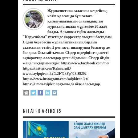
Журналистика саласына кездейсоқ
келіп қалсам да бұл салаға
қызығушылығым оянғандықтан
журналистикада жүргеніме 20 жыл
болды. Алғашқы еңбек жолымды
"Керуенбасы" газетінде корректорлықтан бастадым.
Содан бері баспа журналистиканың барлық
саласынан өттім. 2 рет газет шығарушы баспагер де
болдым. Осы сайтымнан Сіздер өздеріңізге қажетті
ақпараттар аласыздар деген ойдамын. Сіздер біздің
жаңалықтарымызды: https://www.facebook.com/me/
https://twitter.com/KalmuratD
www.sayipqiran.kz%2F%3Fp%3D8202
https://www.instagram.com/saipkiran.kz/
https://t.me/sayipkir арқылы да біле аласыздар.
RELATED ARTICLES