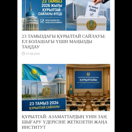
23 ТАМЫЗДАҒЫ ҚҰРЫЛТАЙ САЙЛАУЫ:
ЕЛ БОЛАШАҒЫ ҮШІН МАҢЫЗДЫ
ТАҢДАУ
07/08/2026
ҚҰРЫЛТАЙ: АЗАМАТТАРДЫҢ ҮНІН ЗАҢ
ШЫҒАРУ ҮДЕРІСІНЕ ЖЕТКІЗЕТІН ЖАҢА
ИНСТИТУТ