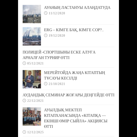
АУАНЫҢ ЛАСТАНУЫ АЛАҢДАТУДА
11/12/2020
ERG – КІМГЕ БАҚ, КІМГЕ СОР?..
19/12/2020
ПОЛИЦЕЙ -СПОРТШЫНЫ ЕСКЕ АЛУҒА
АРНАЛҒАН ТУРНИР ӨТТІ
05/12/2021
МЕРЕЙТОЙДА ЖАҢА КІТАПТЫҢ
ТҰСАУЫ КЕСІЛДІ
21/10/2021
АУДАНДЫҚ СЕМИНАР ЖОҒАРЫ ДЕҢГЕЙДЕ ӨТТІ
22/12/2021
АУЫЛДЫҚ МЕКТЕП
КІТАПХАНАСЫНДА «КІТАПҚА —
ЕКІНШІ ӨМІР СЫЙЛА» АКЦИЯСЫ
ӨТТІ
12/12/2025