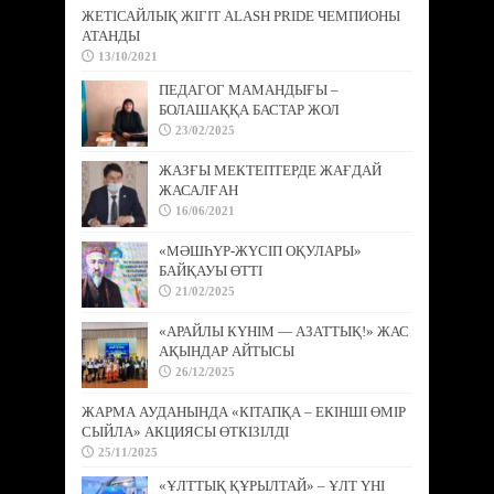
ЖЕТІСАЙЛЫҚ ЖІГІТ ALASH PRIDE ЧЕМПИОНЫ
АТАНДЫ
13/10/2021
ПЕДАГОГ МАМАНДЫҒЫ –
БОЛАШАҚҚА БАСТАР ЖОЛ
23/02/2025
ЖАЗҒЫ МЕКТЕПТЕРДЕ ЖАҒДАЙ
ЖАСАЛҒАН
16/06/2021
«МӘШҺҮР-ЖҮСІП ОҚУЛАРЫ»
БАЙҚАУЫ ӨТТІ
21/02/2025
«АРАЙЛЫ КҮНІМ — АЗАТТЫҚ!» ЖАС
АҚЫНДАР АЙТЫСЫ
26/12/2025
ЖАРМА АУДАНЫНДА «КІТАПҚА – ЕКІНШІ ӨМІР
СЫЙЛА» АКЦИЯСЫ ӨТКІЗІЛДІ
25/11/2025
«ҰЛТТЫҚ ҚҰРЫЛТАЙ» – ҰЛТ ҮНІ