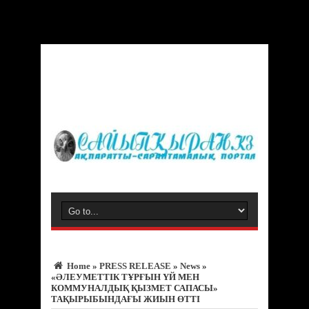
Warning
: Trying to access array offset on value of type bool in
/var/www/vhosts/sayipqiran.kz/httpdocs/wp-
content/themes/jarida/functions/common-scripts.php
on line
150
Home
»
PRESS RELEASE
»
News
»
«ӘЛЕУМЕТТІК ТҰРҒЫН ҮЙ МЕН
КОММУНАЛДЫҚ ҚЫЗМЕТ САПАСЫ»
ТАҚЫРЫБЫНДАҒЫ ЖИЫН ӨТТІ