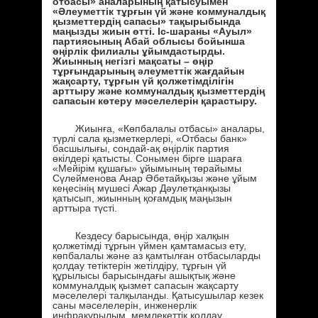
отбасы» аналарының қатысуымен
«Әлеуметтік тұрғын үй және коммуналдық
қызметтердің сапасы» тақырыбында
маңызды жиын өтті. Іс-шараны «Ауыл»
партиясының Абай облысы бойынша
өңірлік филиалы ұйымдастырды.
Жиынның негізгі мақсаты – өңір
тұрғындарының әлеуметтік жағдайын
жақсарту, тұрғын үй қолжетімділігін
арттыру және коммуналдық қызметтердің
сапасын көтеру мәселелерін қарастыру.
Жиынға, «Көпбалалы отбасы» аналары,
түрлі сала қызметкерлері, «Отбасы банк»
басшылығы, сондай-ақ өңірлік партия
өкілдері қатысты. Сонымен бірге шараға
«Мейірім құшағы» ұйымының төрайымы
Сүлейменова Анар Әбетайқызы және ұйым
кеңесінің мүшесі Ажар Дәулетқанқызы
қатысып, жиынның қоғамдық маңызын
арттыра түсті.
Кездесу барысында, өңір халқын
қолжетімді тұрғын үймен қамтамасыз ету,
көпбалалы және аз қамтылған отбасыларды
қолдау тетіктерін жетілдіру, тұрғын үй
құрылысы барысындағы ашықтық және
коммуналдық қызмет сапасын жақсарту
мәселелері талқыланды. Қатысушылар кезек
саны мәселелерін, инженерлік
инфрақұрылым, мемлекеттік қолдау