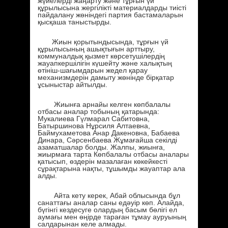
жүйелерді жаңарту және тұрғын үй
құрылысына жергілікті материалдарды тиісті
пайдалану жөніндегі партия бастамаларын
қысқаша таныстырды.
Жиын қорытындысында, тұрғын үй
құрылысының ашықтығын арттыру,
коммуналдық қызмет көрсетушілердің
жауапкершілігін күшейту және халықтың
өтініш-шағымдарын жедел қарау
механизмдерін дамыту жөнінде бірқатар
ұсыныстар айтылды.
Жиынға арнайы келген көпбалалы
отбасы аналар тобының қатарында:
Мукалиева Гүлмарал Сабитовна,
Батыршинова Нұрсиля Алтаевна,
Баймухаметова Анар Дакеновна, Бабаева
Динара, Сәрсенбаева Жұмағайша секілді
азаматшалар болды. Жалпы, жиынға,
жиырмаға тарта Көпбалалы отбасы аналары
қатысып, өздерін мазалаған көкейкесті
сұрақтарына нақты, тұшымды жауаптар ала
алды.
Айта кету керек, Абай облысында бұл
санаттағы аналар саны едәуір көп. Алайда,
бүгінгі кездесуге олардың басым бөлігі ел
аумағы мен өңірде тараған тұмау ауруының
салдарынан келе алмады.