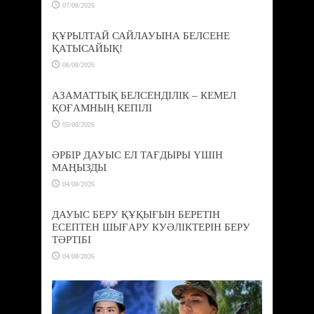
07/08/2026
ҚҰРЫЛТАЙ САЙЛАУЫНА БЕЛСЕНЕ
ҚАТЫСАЙЫҚ!
06/08/2026
АЗАМАТТЫҚ БЕЛСЕНДІЛІК – КЕМЕЛ
ҚОҒАМНЫҢ КЕПІЛІ
05/08/2026
ӘРБІР ДАУЫС ЕЛ ТАҒДЫРЫ ҮШІН
МАҢЫЗДЫ
04/08/2026
ДАУЫС БЕРУ ҚҰҚЫҒЫН БЕРЕТІН
ЕСЕПТЕН ШЫҒАРУ КУӘЛІКТЕРІН БЕРУ
ТӘРТІБІ
04/08/2026