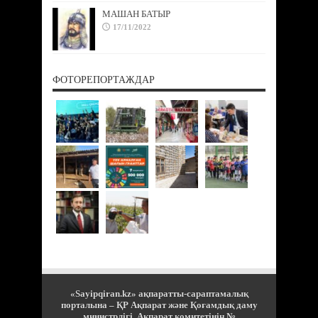
МАШАН БАТЫР
17/11/2022
ФОТОРЕПОРТАЖДАР
«Sayipqiran.kz» ақпаратты-сараптамалық
порталына – ҚР Ақпарат және Қоғамдық даму
министрлігі, Ақпарат комитетінің №