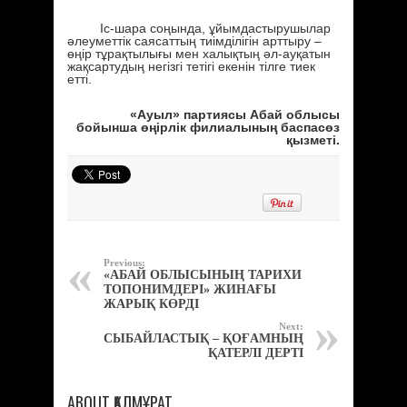
Іс-шара соңында, ұйымдастырушылар
әлеуметтік саясаттың тиімділігін арттыру –
өңір тұрақтылығы мен халықтың әл-ауқатын
жақсартудың негізгі тетігі екенін тілге тиек
етті.
«Ауыл» партиясы Абай облысы
бойынша өңірлік филиалының баспасөз
қызметі.
Previous:
«АБАЙ ОБЛЫСЫНЫҢ ТАРИХИ
ТОПОНИМДЕРІ» ЖИНАҒЫ
ЖАРЫҚ КӨРДІ
Next:
СЫБАЙЛАСТЫҚ – ҚОҒАМНЫҢ
ҚАТЕРЛІ ДЕРТІ
ABOUT ҚАЛМҰРАТ