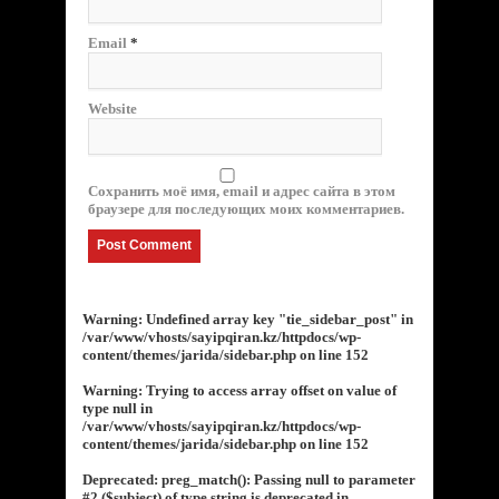
Email
*
Website
Сохранить моё имя, email и адрес сайта в этом
браузере для последующих моих комментариев.
Warning
: Undefined array key "tie_sidebar_post" in
/var/www/vhosts/sayipqiran.kz/httpdocs/wp-
content/themes/jarida/sidebar.php
on line
152
Warning
: Trying to access array offset on value of
type null in
/var/www/vhosts/sayipqiran.kz/httpdocs/wp-
content/themes/jarida/sidebar.php
on line
152
Deprecated
: preg_match(): Passing null to parameter
#2 ($subject) of type string is deprecated in