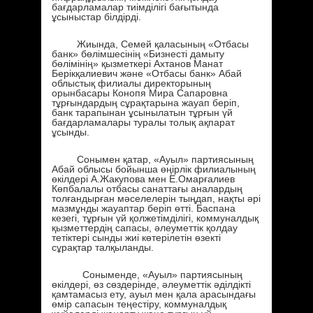
бағдарламалар тиімділігі бағытында
ұсыныстар білдірді.
Жиында, Семей қаласының «Отбасы
банк» бөлімшесінің «Бизнесті дамыту
бөлімінің» қызметкері Ахтанов Манат
Берікқалиевич және «Отбасы банк» Абай
облыстық филиалы директорының
орынбасары Конопя Мира Сапаровна
тұрғындардың сұрақтарына жауап беріп,
банк тарапынан ұсынылатын тұрғын үй
бағдарламалары туралы толық ақпарат
ұсынды.
Сонымен қатар, «Ауыл» партиясының
Абай облысы бойынша өңірлік филиалының
өкілдері А.Жакупова мен Е.Омарғалиев
Көпбалалы отбасы санаттағы аналардың
толғандырған мәселелерін тыңдап, нақты әрі
мазмұнды жауаптар беріп өтті. Баспана
кезегі, тұрғын үй қолжетімділігі, коммуналдық
қызметтердің сапасы, әлеуметтік қолдау
тетіктері сынды жиі көтерілетін өзекті
сұрақтар талқыланды.
Соныменде, «Ауыл» партиясының
өкілдері, өз сөздерінде, әлеуметтік әділдікті
қамтамасыз ету, ауыл мен қала арасындағы
өмір сапасын теңестіру, коммуналдық