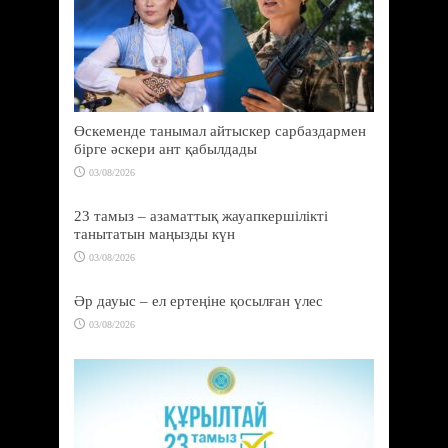
Өскеменде танымал айтыскер сарбаздармен
бірге әскери ант қабылдады
03/08/2026
23 тамыз – азаматтық жауапкершілікті
танытатын маңызды күн
03/08/2026
Әр дауыс – ел ертеңіне қосылған үлес
03/08/2026