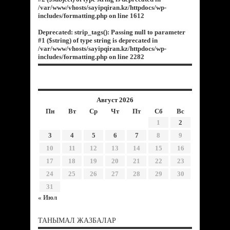
/var/www/vhosts/sayipqiran.kz/httpdocs/wp-
includes/formatting.php
on line
1612
Deprecated
: strip_tags(): Passing null to parameter
#1 ($string) of type string is deprecated in
/var/www/vhosts/sayipqiran.kz/httpdocs/wp-
includes/formatting.php
on line
2282
Август 2026
Пн
Вт
Ср
Чт
Пт
Сб
Вс
1
2
3
4
5
6
7
8
9
10
11
12
13
14
15
16
17
18
19
20
21
22
23
24
25
26
27
28
29
30
31
« Июл
ТАНЫМАЛ ЖАЗБАЛАР