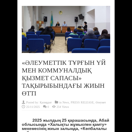
«ӘЛЕУМЕТТІК ТҰРҒЫН ҮЙ
МЕН КОММУНАЛДЫҚ
ҚЫЗМЕТ САПАСЫ»
ТАҚЫРЫБЫНДАҒЫ ЖИЫН
ӨТТІ
Posted by:
Қалмұрат
in
News
,
PRESS RELEASE
,
Әлеумет
25/11/2025
0
254 Views
2025 жылдың 25 қарашасында, Абай
облысында «Халықты жұмыспен қамту»
мекемесінің жиын залында, «Көпбалалы