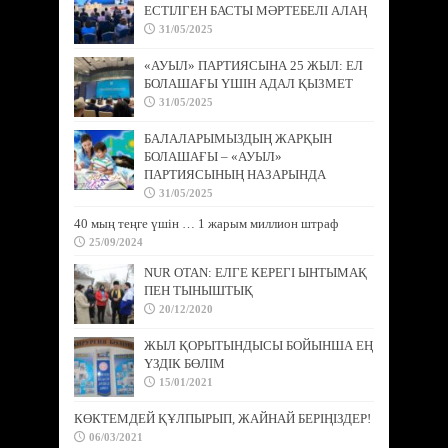
ЕСТІЛГЕН БАСТЫ МӘРТЕБЕЛІ АЛАҢ
31/05/2025
«АУЫЛ» ПАРТИЯСЫНА 25 ЖЫЛ: ЕЛ
БОЛАШАҒЫ ҮШІН АДАЛ ҚЫЗМЕТ
31/05/2025
БАЛАЛАРЫМЫЗДЫҢ ЖАРҚЫН
БОЛАШАҒЫ – «АУЫЛ»
ПАРТИЯСЫНЫҢ НАЗАРЫНДА
31/05/2025
40 мың теңге үшін … 1 жарым миллион штраф
25/09/2024
NUR OTAN: ЕЛГЕ КЕРЕГІ ЫНТЫМАҚ
ПЕН ТЫНЫШТЫҚ
20/12/2020
ЖЫЛ ҚОРЫТЫНДЫСЫ БОЙЫНША ЕҢ
ҮЗДІК БӨЛІМ
15/01/2021
КӨКТЕМДЕЙ ҚҰЛПЫРЫП, ЖАЙНАЙ БЕРІҢІЗДЕР!
06/03/2021