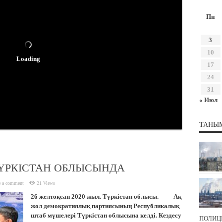
Пн
3
10
Loading
17
24
31
« Июл
ТАНЫ
ТҮРКІСТАН ОБЛЫСЫНДА
e a comment
21 Views
26 желтоқсан 2020 жыл. Түркістан облысы. Ақ
жол демократиялық партиясының Республикалық
штаб мүшелері Түркістан облысына келді. Кездесу
ПОЛИЦ