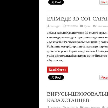
ЕЛІМІЗДЕ 3D СОТ САР
Қалмұрат
25/12/2020
Қоғам
Leave a co
«Жыл сайын Қазақстанда 30 мыңға жуық ау
ғылымдарының докторы, сот-медициналық
«Қазақстан Республикасының кейбір заңна
бойынша өзгерістер мен толықтырулар енг
дөңгелек үстел барысында айтты. Оның а
үшін айтарлықтай жүктеме және бірқатар
«Аутопсия, ...
Read More »
ВИРУСЫ-ШИФРОВАЛЬ
КАЗАХСТАНЦЕВ
Қалмұрат
24/12/2020
Билік
,
Новости
Le