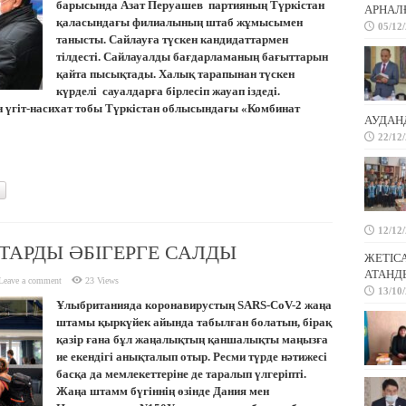
барысында Азат Перуашев партияның Түркістан
АРНАЛҒ
қаласындағы филиалының штаб жұмысымен
05/12
танысты. Сайлауға түскен кандидаттармен
тілдесті. Сайлауалды бағдарламаның бағыттарын
қайта пысықтады. Халық тарапынан түскен
күрделі сауалдарға бірлесіп жауап іздеді.
 үгіт-насихат тобы Түркістан облысындағы «Комбинат
АУДАН
22/12
12/12
АРДЫ ӘБІГЕРГЕ САЛДЫ
ЖЕТІС
АТАНД
Leave a comment
23 Views
13/10
Ұлыбританияда коронавирустың SARS-CoV-2 жаңа
штамы қыркүйек айында табылған болатын, бірақ
қазір ғана бұл жаңалықтың қаншалықты маңызға
ие екендігі анықталып отыр. Ресми түрде нәтижесі
басқа да мемлекеттеріне де таралып үлгеріпті.
Жаңа штамм бүгіннің өзінде Дания мен