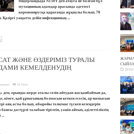
Нидерландыда N150Y деп атауға ие болған бұл
мутацияның адамдар арасында әдеттегі
короновирусқа қарағанда жұқпалы болып, 70
Қазіргі уақытта дейін инфекцияның ...
САТ ЖӘНЕ ӨЗДЕРІМІЗ ТУРАЛЫ
ЖАРМА 
СЫЙЛА
ДАМИ КЕМЕЛДЕНУДІҢ
25/11
comment
18 Views
оқ» деп, орынды жерде аталы сөзін айтудан жасқанбайтын да,
е, кімге, қай ұрпағының болмасын кеткен есесін, ар-намысын
ері аяқ асты болып, абыройы тәлкекке түскен кезеңдерін
л баяғы дәстүрлі талабын тірілтіп, уәжін айтып, әділеттіліктің
...