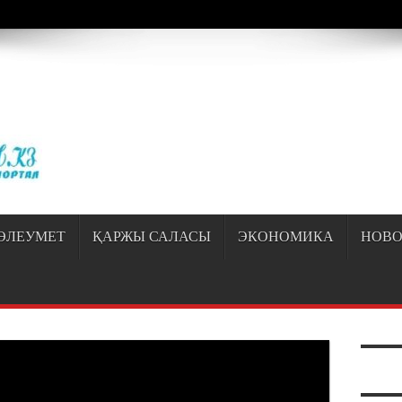
/sayipqiran.kz/httpdocs/wp-content/themes/jarida/functions/common-scripts.ph
ӘЛЕУМЕТ
ҚАРЖЫ САЛАСЫ
ЭКОНОМИКА
НОВО