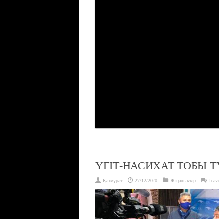
ҮГІТ-НАСИХАТ ТОБЫ 
Қалмұрат
27/12/2020
Жаңалықтар
Leav