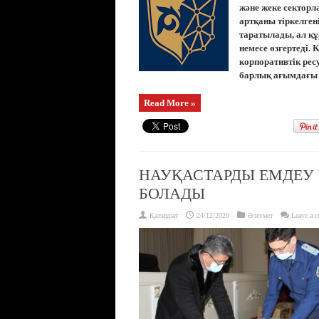
және жеке сектор
артқаны тіркелген
таратылады, ал құ
немесе өзгертеді.
корпоративтік ре
барлық ағымдағы б
Read More »
НАУҚАСТАРДЫ ЕМДЕУ
БОЛАДЫ
Қалмұрат
24/12/2020
Әлеумет
Leave a 