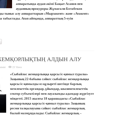
аппаратында аудан әкімі Бақыт Асанов пен
ауданның прокуроры Жұмағали Ботабеков
ды тыныс алу аппараттарын «Мырзакент» және «Атакент»
табыстады. Атап айтқанда, аппараттың 5-еуін
ЖЕМҚОРЛЫҚТЫҢ АЛДЫН АЛУ
mment
23 Views
«Сыбайлас жемқорлыққа қарсы іс-қимыл туралы»
Заңының 22-бабына сәйкес сыбайлас жемқорлыққа
қарсы іс-қимылды өз құзыреті шегінде барлық
мемлекеттік органдар, ұйымдар, квазимемлекеттік
сектор субъектілері мен лауазымды адамдар жүргізуге
міндетті. 2015 жылғы 18 қарашадағы «Сыбайлас
жемқорлыққа қарсы іс-қимыл туралы» Заңының
ресми талқылауына сәйкес сыбайлас жемқорлық
былай мазмұндалады: Сыбайлас жемқорлық –