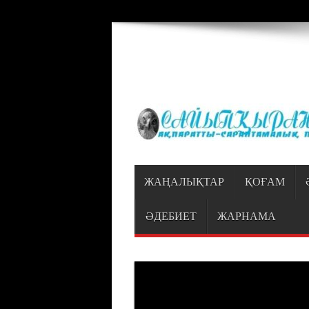
Warning
: Trying to access array offset on value of type bool in
/var/www/vhosts
ЖАҢАЛЫҚТАР
ҚОҒАМ
ӘДЕБИЕТ
ЖАРНАМА