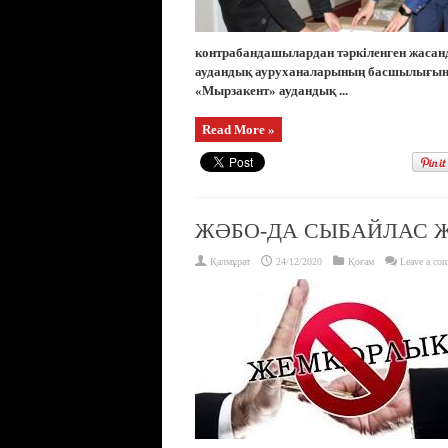
контрабандашылардан тәркіленген жасан
аудандық ауруханаларының басшылығына 
«Мырзакент» аудандық ...
Read More »
ЖӘБО-ДА СЫБАЙЛАС 
Қалмұрат
24/12/2020
Қоғам
Leave a co