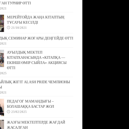
АН ТУРНИР ӨТТІ
/2021
МЕРЕЙТОЙДА ЖАҢА КІТАПТЫҢ
ТҰСАУЫ КЕСІЛДІ
21/10/2021
ДЫҚ СЕМИНАР ЖОҒАРЫ ДЕҢГЕЙДЕ ӨТТІ
/2021
АУЫЛДЫҚ МЕКТЕП
КІТАПХАНАСЫНДА «КІТАПҚА —
ЕКІНШІ ӨМІР СЫЙЛА» АКЦИЯСЫ
ӨТТІ
/2025
АЙЛЫҚ ЖІГІТ ALASH PRIDE ЧЕМПИОНЫ
Ы
/2021
ПЕДАГОГ МАМАНДЫҒЫ –
БОЛАШАҚҚА БАСТАР ЖОЛ
23/02/2025
ЖАЗҒЫ МЕКТЕПТЕРДЕ ЖАҒДАЙ
ЖАСАЛҒАН