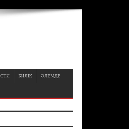
p
on line
150
СТИ
БИЛІК
ӘЛЕМДЕ