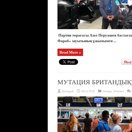
Партия төрағасы Азат Перуашев бастаған
Фараб» зауытының ұжымымен ...
Read More »
МУТАЦИЯ БРИТАНДЫҚТ
Қалмұрат
26/12/2020
Әлемде
,
Әлеумет