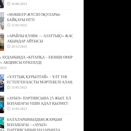
16/06/2021
«МӘШҺҮР-ЖҮСІП ОҚУЛАРЫ»
БАЙҚАУЫ ӨТТІ
21/02/2025
«АРАЙЛЫ КҮНІМ — АЗАТТЫҚ!» ЖАС
АҚЫНДАР АЙТЫСЫ
26/12/2025
АУДАНЫНДА «КІТАПҚА – ЕКІНШІ ӨМІР
» АКЦИЯСЫ ӨТКІЗІЛДІ
/2025
«ҰЛТТЫҚ ҚҰРЫЛТАЙ» – ҰЛТ ҮНІ
ЕСТІЛГЕН БАСТЫ МӘРТЕБЕЛІ АЛАҢ
31/05/2025
«АУЫЛ» ПАРТИЯСЫНА 25 ЖЫЛ: ЕЛ
БОЛАШАҒЫ ҮШІН АДАЛ ҚЫЗМЕТ
31/05/2025
БАЛАЛАРЫМЫЗДЫҢ ЖАРҚЫН
БОЛАШАҒЫ – «АУЫЛ»
ПАРТИЯСЫНЫҢ НАЗАРЫНДА