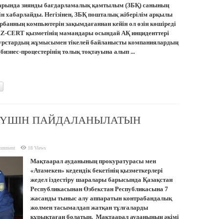
ларында зиянды бағдарламалық қамтылым (ЗБҚ) санының
ін хабарлайды. Негізінен, ЗБҚ пошталық жіберілім арқылы
рбанның компьютерін зақымдағаннан кейін ол өзін көшіреді
 KZ-CERT қызметінің мамандары осындай АҚ инциденттері
сурстардың жұмысымен тікелей байланысты компаниялардың
изнес-процестерінің толық тоқтауына алып ...
 ҮШІН ПАЙДАЛАНЫЛАТЫН
comment
18 Views
Мақтаарал ауданының прокуратурасы мен
«Атамекен» кедендік бекетінің қызметкерлері
жедел іздестіру шаралары барысында Қазақстан
Республикасынан Өзбекстан Республикасына 7
жасанды тыныс алу аппаратын контрабандалық
жолмен тасымалдап жатқан тұлғаларды
құрықтаған болатын. Мақтаарал ауданының әкімі