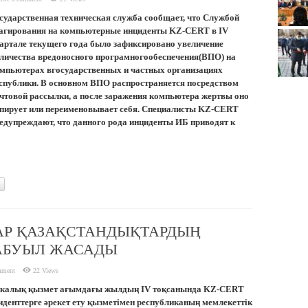
сударственная техническая служба сообщает, что Службой
агирования на компьютерные инциденты KZ-CERT в IV
артале текущего года было зафиксировано увеличение
личества вредоносного програмногообеспечения(ВПО) на
мпьютерах вгосударственных и частных организациях
спублики. В основном ВПО распространяется посредством
чтовой рассылки, а после заражения компьютера жертвы оно
пирует или переименовывает себя. Специалисты KZ-CERT
едупреждают, что данного рода инциденты ИБ приводят к
Р ҚАЗАҚСТАНДЫҚТАРДЫҢ
АБУЫЛ ЖАСАДЫ
mment
22 Views
икалық қызмет ағымдағы жылдың IV тоқсанында KZ-CERT
денттерге әрекет ету қызметімен республиканың мемлекеттік