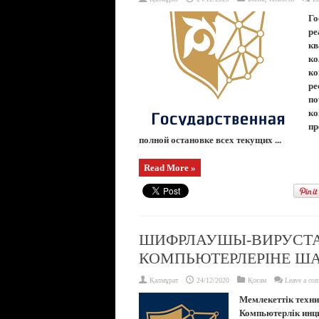
Го
ре
кв
ко
ко
ре
по
ко
пр
полной остановке всех текущих ...
Read More »
ШИФРЛАУШЫ-ВИРУСТА
КОМПЬЮТЕРЛЕРІНЕ Ш
Қалмұрат
24/12/2020
Қоғам
Leave a co
Мемлекеттік техн
Компьютерлік инци