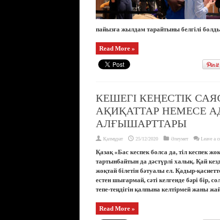
пайызға жылдам тарайтыны белгілі болды. 
Read More »
КЕШЕГІ КЕҢЕСТІК САЯ
АҚИҚАТТАР НЕМЕСЕ А
АЛҒЫШАРТТАРЫ
Қалмұрат
25/12/2020
Әлеумет
Leave a 
Қазақ «Бас кеспек болса да, тіл кеспек ж
тартынбайтын да дәстүрлі халық. Қай кезд
жоқтай білетін бәтуалы ел. Қадыр-қасиетт
естен шығармай, сәті келгенде бәрі бір, со
тепе-теңдігін қалпына келтірмей жаны жай 
Read More »