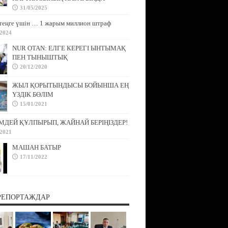
31/05/2025
теңге үшін … 1 жарым миллион штраф
/2024
NUR OTAN: ЕЛГЕ КЕРЕГІ ЫНТЫМАҚ
ПЕН ТЫНЫШТЫҚ
20/12/2020
ЖЫЛ ҚОРЫТЫНДЫСЫ БОЙЫНША ЕҢ
ҮЗДІК БӨЛІМ
15/01/2021
МДЕЙ ҚҰЛПЫРЫП, ЖАЙНАЙ БЕРІҢІЗДЕР!
/2021
МАШАН БАТЫР
17/11/2022
РЕПОРТАЖДАР