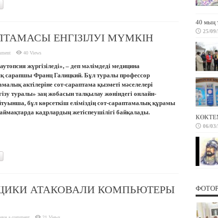
40 мың 
25/09
АПТАМАСЫ ЕНГІЗІЛУІ МҮМКІН
mment
40 Views
топсия жүргізіледі», – деп мәлімдеді медицина
 сарапшы Франц Галицкий. Бұл туралы профессор
малық актілеріне сот-сараптама қызметі мәселелері
ізу туралы» заң жобасын талқылау жөніндегі онлайн-
йтуынша, бұл көрсеткіш еліміздің сот-сараптамалық құрамы
 аймақтарда кадрлардың жетіспеушілігі байқалады.
КӨКТЕ
06/03
ЩИКИ АТАКОВАЛИ КОМПЬЮТЕРЫ
ФОТО
ave a comment
21 Views