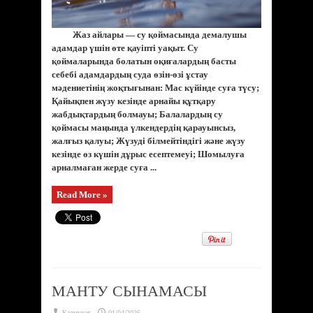
Жаз айлары — су қоймасында демалушы
адамдар үшін өте қауіпті уақыт. Су
қоймаларында болатын оқиғалардың басты
себебі адамдардың суда өзін-өзі ұстау
мәдениетінің жоқтығынан: Мас күйінде суға түсу;
Қайықпен жүзу кезінде арнайы құтқару
жабдықтардың болмауы; Балалардың су
қоймасы маңында үлкендердің қарауынсыз,
жалғыз қалуы; Жүзуді білмейтіндігі және жүзу
кезінде өз күшін дұрыс есептемеуі; Шомылуға
арналмаған жерде суға ...
Read More »
МАНТУ СЫНАМАСЫ
Қалмұрат
01/04/2026