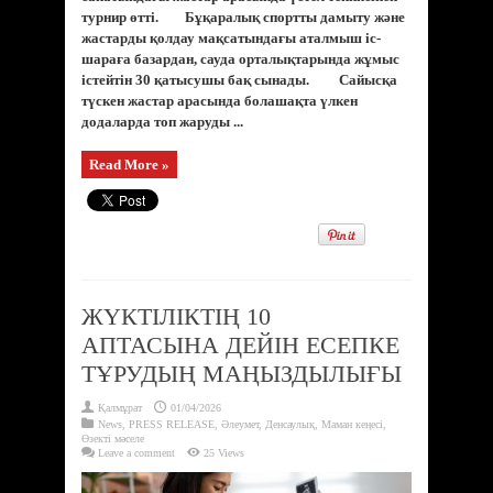
турнир өтті. Бұқаралық спортты дамыту және
жастарды қолдау мақсатындағы аталмыш іс-
шараға базардан, сауда орталықтарында жұмыс
істейтін 30 қатысушы бақ сынады. Сайысқа
түскен жастар арасында болашақта үлкен
додаларда топ жаруды ...
Read More »
ЖҮКТІЛІКТІҢ 10
АПТАСЫНА ДЕЙІН ЕСЕПКЕ
ТҰРУДЫҢ МАҢЫЗДЫЛЫҒЫ
Қалмұрат
01/04/2026
News
,
PRESS RELEASE
,
Әлеумет
,
Денсаулық
,
Маман кеңесі
,
Өзекті мәселе
Leave a comment
25 Views