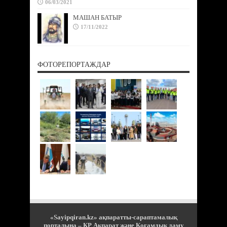
06/03/2021
МАШАН БАТЫР
17/11/2022
ФОТОРЕПОРТАЖДАР
«Sayipqiran.kz» ақпаратты-сараптамалық
порталына – ҚР Ақпарат және Қоғамдық даму