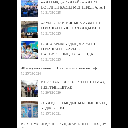
«ҰЛТТЫҚ ҚҰРЫЛТАЙ» – ҰЛТ ҮНІ
ЕСТІЛГЕН БАСТЫ МӘРТЕБЕЛІ АЛАҢ
31/05/2025
«АУЫЛ» ПАРТИЯСЫНА 25 ЖЫЛ: ЕЛ
БОЛАШАҒЫ ҮШІН АДАЛ ҚЫЗМЕТ
31/05/2025
БАЛАЛАРЫМЫЗДЫҢ ЖАРҚЫН
БОЛАШАҒЫ – «АУЫЛ»
ПАРТИЯСЫНЫҢ НАЗАРЫНДА
31/05/2025
40 мың теңге үшін … 1 жарым миллион штраф
25/09/2024
NUR OTAN: ЕЛГЕ КЕРЕГІ ЫНТЫМАҚ
ПЕН ТЫНЫШТЫҚ
20/12/2020
ЖЫЛ ҚОРЫТЫНДЫСЫ БОЙЫНША ЕҢ
ҮЗДІК БӨЛІМ
15/01/2021
КӨКТЕМДЕЙ ҚҰЛПЫРЫП, ЖАЙНАЙ БЕРІҢІЗДЕР!