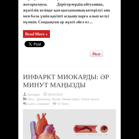
жоғарылауы. Дәрігерлердің айтуынша,
жүктілік кезінде қан қысымының көтерілуі ана
мен бала үшін қауіпті асқынуларға алып келуі
мүмкін. Сондықтан әр жүкті әйел өз ...
Read More »
ИНФАРКТ МИОКАРДЫ: ӘР
МИНУТ МАҢЫЗДЫ
Қалмұрат
08/05/2026
News
,
Денсаулық
,
Қоғам
,
Маман кеңесі
,
Өзекті мәселе
Leave a comment
16 Views