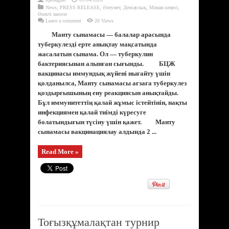
News
,
PRESS RELEASE
,
Әлеумет
,
Денсаулық
,
Маман кеңесі
,
Өзекті мәселе
Leave a comment
20 Views
Манту сынамасы — балалар арасында
туберкулезді ерте анықтау мақсатында
жасалатын сынама. Ол — туберкулин
бактериясынан алынған сығынды. БЦЖ
вакцинасы иммундық жүйені нығайту үшін
қолданылса, Манту сынамасы ағзаға туберкулез
қоздырғышының ену реакциясын анықтайды.
Бұл иммунитеттің қалай жұмыс істейтінін, нақты
инфекциямен қалай тиімді күресуге
болатындығын түсіну үшін қажет. Манту
сынамасы вакцинациялау алдында 2 ...
Read More »
Тоғызқұмалақтан турнир