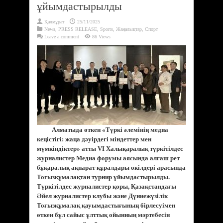
ұйымдастырылды
Қалмұрат
25/11/2025
News
,
PRESS RELEASE
,
Sports
,
Жаңалықтар
,
Спорт
Leave a comment
86 Views
Алматыда өткен «Түркі әлемінің медиа
кеңістігі: жаңа дәуірдегі міндеттер мен
мүмкіндіктер» атты VI Халықаралық түркітілдес
журналистер Медиа форумы аясында алғаш рет
бұқаралық ақпарат құралдары өкілдері арасында
Тоғызқұмалақтан турнир ұйымдастырылды.
Түркітілдес журналистер қоры, Қазақстандағы
Әйел журналистер клубы және Дүниежүзілік
Тоғызқұмалақ қауымдастығының бірлесуімен
өткен бұл сайыс ұлттық ойынның мәртебесін