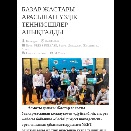
БАЗАР ЖАСТАРЫ
АРАСЫНАН ҮЗДІК
ТЕННИСШІЛЕР
АНЫҚТАЛДЫ
Қалмұрат
07/04/2026
News
,
PRESS RELEASE
,
Sports
,
Денсаулық
,
Жаңалықтар
,
Спорт
Leave a comment
34 Views
Алматы қаласы Жастар саясаты
басқармасының қолдауымен «Дүйсенбілік спорт»
жобасы бойынша «Social project management»
орталығының ұйымдастыруымен NEET
санатындағы жастар арасында үстел теннисінен