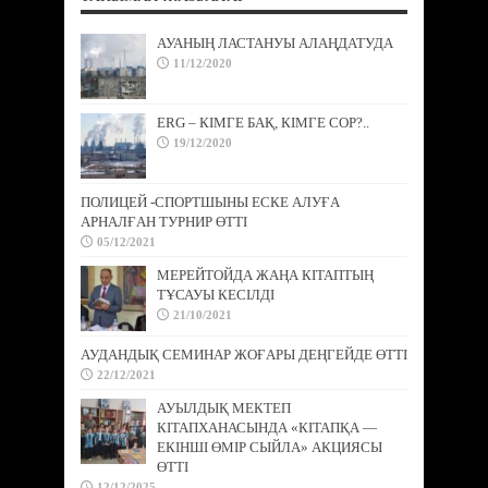
АУАНЫҢ ЛАСТАНУЫ АЛАҢДАТУДА
11/12/2020
ERG – КІМГЕ БАҚ, КІМГЕ СОР?..
19/12/2020
ПОЛИЦЕЙ -СПОРТШЫНЫ ЕСКЕ АЛУҒА
АРНАЛҒАН ТУРНИР ӨТТІ
05/12/2021
МЕРЕЙТОЙДА ЖАҢА КІТАПТЫҢ
ТҰСАУЫ КЕСІЛДІ
21/10/2021
АУДАНДЫҚ СЕМИНАР ЖОҒАРЫ ДЕҢГЕЙДЕ ӨТТІ
22/12/2021
АУЫЛДЫҚ МЕКТЕП
КІТАПХАНАСЫНДА «КІТАПҚА —
ЕКІНШІ ӨМІР СЫЙЛА» АКЦИЯСЫ
ӨТТІ
12/12/2025