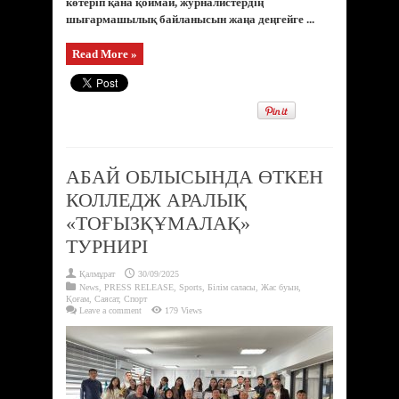
көтеріп қана қоймай, журналистердің
шығармашылық байланысын жаңа деңгейге ...
Read More »
АБАЙ ОБЛЫСЫНДА ӨТКЕН
КОЛЛЕДЖ АРАЛЫҚ
«ТОҒЫЗҚҰМАЛАҚ»
ТУРНИРІ
Қалмұрат
30/09/2025
News
,
PRESS RELEASE
,
Sports
,
Білім саласы
,
Жас буын
,
Қоғам
,
Саясат
,
Спорт
Leave a comment
179 Views