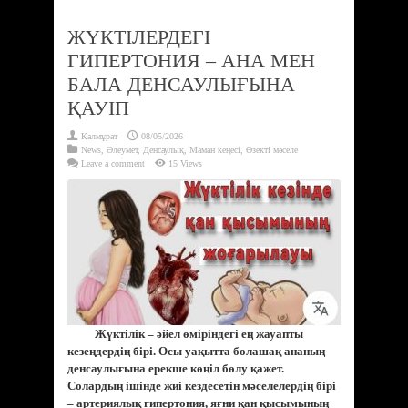
ЖҮКТІЛЕРДЕГІ
ГИПЕРТОНИЯ – АНА МЕН
БАЛА ДЕНСАУЛЫҒЫНА
ҚАУІП
Қалмұрат
08/05/2026
News
,
Әлеумет
,
Денсаулық
,
Маман кеңесі
,
Өзекті мәселе
Leave a comment
15 Views
Жүктілік – әйел өміріндегі ең жауапты
кезеңдердің бірі. Осы уақытта болашақ ананың
денсаулығына ерекше көңіл бөлу қажет.
Солардың ішінде жиі кездесетін мәселелердің бірі
– артериялық гипертония, яғни қан қысымының