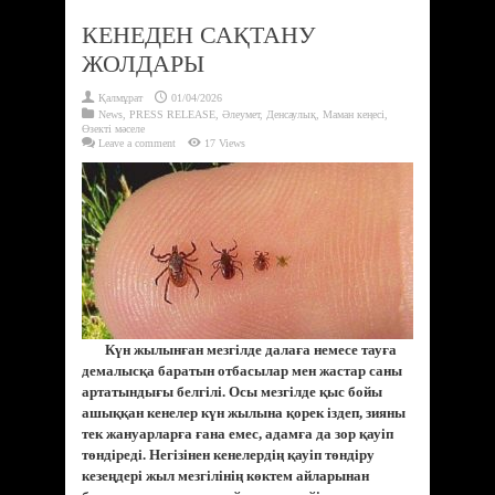
КЕНЕДЕН САҚТАНУ
ЖОЛДАРЫ
Қалмұрат
01/04/2026
News
,
PRESS RELEASE
,
Әлеумет
,
Денсаулық
,
Маман кеңесі
,
Өзекті мәселе
Leave a comment
17 Views
Күн жылынған мезгілде далаға немесе тауға
демалысқа баратын отбасылар мен жастар саны
артатындығы белгілі. Осы мезгілде қыс бойы
ашыққан кенелер күн жылына қорек іздеп, зияны
тек жануарларға ғана емес, адамға да зор қауіп
төндіреді. Негізінен кенелердің қауіп төндіру
кезеңдері жыл мезгілінің көктем айларынан