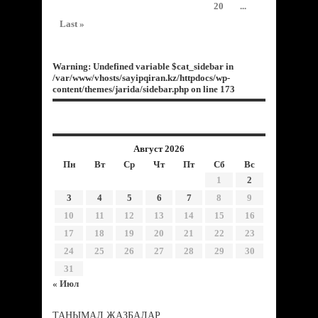
20
...
Last »
Warning
: Undefined variable $cat_sidebar in
/var/www/vhosts/sayipqiran.kz/httpdocs/wp-
content/themes/jarida/sidebar.php
on line
173
Август 2026
Пн
Вт
Ср
Чт
Пт
Сб
Вс
1
2
3
4
5
6
7
8
9
10
11
12
13
14
15
16
17
18
19
20
21
22
23
24
25
26
27
28
29
30
31
« Июл
ТАНЫМАЛ ЖАЗБАЛАР