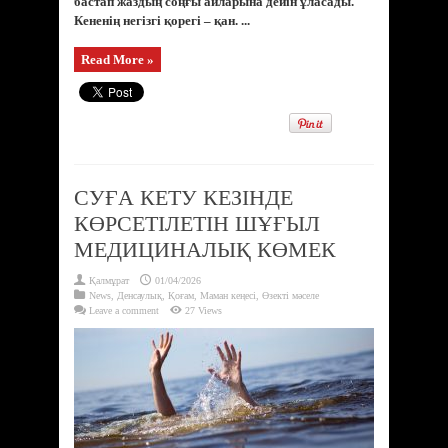
бастап жаздың соңғы айларына дейін ұласады.
Кененің негізгі қорегі – қан. ...
Read More »
СУҒА КЕТУ КЕЗІНДЕ
КӨРСЕТІЛЕТІН ШҰҒЫЛ
МЕДИЦИНАЛЫҚ КӨМЕК
Қалмұрат
01/04/2026
News
,
Денсаулық
,
Қоғам
,
Маман кеңесі
,
Өзекті мәселе
Leave a comment
27 Views