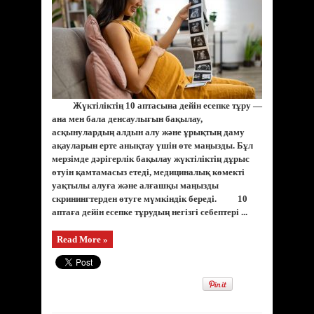
Жүктіліктің 10 аптасына дейін есепке тұру —
ана мен бала денсаулығын бақылау,
асқынулардың алдын алу және ұрықтың даму
ақауларын ерте анықтау үшін өте маңызды. Бұл
мерзімде дәрігерлік бақылау жүктіліктің дұрыс
өтуін қамтамасыз етеді, медициналық көмекті
уақтылы алуға және алғашқы маңызды
скринингтерден өтуге мүмкіндік береді. 10
аптаға дейін есепке тұрудың негізгі себептері ...
Read More »