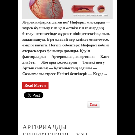
Жүрек инфаркті деген не? Инфаркт миокарды —
жүрек бұлшықетіне қан жеткізетін тамырдың
бітелуі нәтижесінде жүрек тінінің оттексіз қалып,
зақымдануы. Бұл жағдай дер кезінде емделмесе,
өмірге қауіпті. Негізгі себептері: Инфаркт көбіне
атеросклероз фонында дамиды. Қауіп
факторлары: — Артериялық гипертония — Қант
диабеті — Жоғары холестерин — Темекі шегу —
Артық салмақ — Қозғалыстың аздығы —
Созылмалы стресс Негізгі белгілері: — Кеуде ...
Read More »
АРТЕРИАЛДЫ
ГИПЕРТЕНЗИЯ – XXI