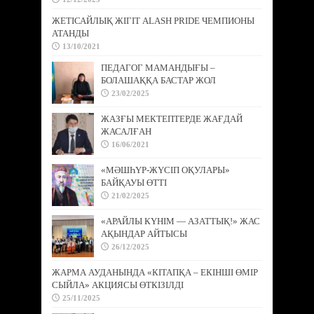
ЖЕТІСАЙЛЫҚ ЖІГІТ ALASH PRIDE ЧЕМПИОНЫ
АТАНДЫ
13/10/2021
ПЕДАГОГ МАМАНДЫҒЫ –
БОЛАШАҚҚА БАСТАР ЖОЛ
23/02/2025
ЖАЗҒЫ МЕКТЕПТЕРДЕ ЖАҒДАЙ
ЖАСАЛҒАН
16/06/2021
«МӘШҺҮР-ЖҮСІП ОҚУЛАРЫ»
БАЙҚАУЫ ӨТТІ
21/02/2025
«АРАЙЛЫ КҮНІМ — АЗАТТЫҚ!» ЖАС
АҚЫНДАР АЙТЫСЫ
26/12/2025
ЖАРМА АУДАНЫНДА «КІТАПҚА – ЕКІНШІ ӨМІР
СЫЙЛА» АКЦИЯСЫ ӨТКІЗІЛДІ
25/11/2025