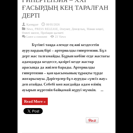
ҒАСЫРДЫҢ КЕҢ ТАРАЛҒАН
ДЕРТІ
Қалмұрат
08/05/2026
News
,
PRESS RELEASE
,
Әлеумет
,
Денсаулық
,
Маман кеңесі
,
Өзекті мәселе
,
Пробация қызметі
Leave a comment
23 Views
Бүгінгі таңда әлемде ең жиі кездесетін
аурулардың бірі – артериалды гипертензия. Бұл
дерт жас талғамайды. Бұрын көбіне егде жастағы
адамдарда кездессе, қазіргі кезде жастар
арасында да жиілеп барады. Артериалды
гипертензия – қан қысымының тұрақты түрде
жоғарылауы. Дәрігерлер бұл ауруды «үнсіз жау»
деп атайды. Себебі көп жағдайда адам өзінің
ауырып жүргенін байқамай жүруі мүмкін. ...
Read More »