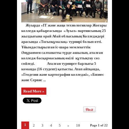
Жуырда «IT және жаңа технологиялар Жоғары
колледж қабырғасында «Ауыл» партиясының 25
жылдығына орай Абай облысының Колледждері
арасында «Тоғызқұмалақ» турнирі болып өтті.
Ұйымдастырылған іс-шара мемлекеттік
Әнұранмен салтанатты түрде ашылып, аталған
колледж басқармасының өкілі құттықтау сөз
сөйледі. Аталған турнирге барлығы 5
команда (16 студент) қатысты. Атап айтқанда,
«Геодезия және картография колледжі», «Бизнес
және Сервис ...
Read More »
1
2
3
4
5
»
10
Page 1 of 22