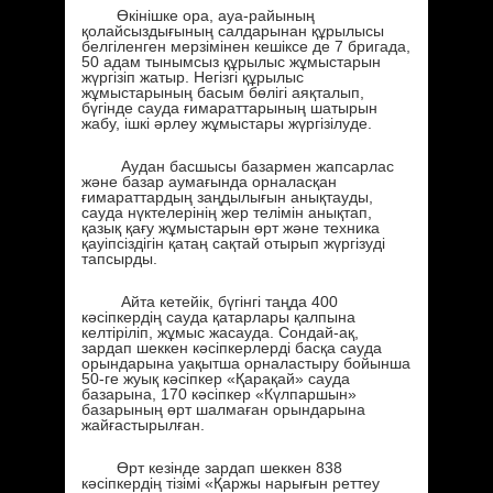
Өкінішке ора, ауа-райының
қолайсыздығының салдарынан құрылысы
белгіленген мерзімінен кешіксе де 7 бригада,
50 адам тынымсыз құрылыс жұмыстарын
жүргізіп жатыр. Негізгі құрылыс
жұмыстарының басым бөлігі аяқталып,
бүгінде сауда ғимараттарының шатырын
жабу, ішкі әрлеу жұмыстары жүргізілуде.
Аудан басшысы базармен жапсарлас
және базар аумағында орналасқан
ғимараттардың заңдылығын анықтауды,
сауда нүктелерінің жер телімін анықтап,
қазық қағу жұмыстарын өрт және техника
қауіпсіздігін қатаң сақтай отырып жүргізуді
тапсырды.
Айта кетейік, бүгінгі таңда 400
кәсіпкердің сауда қатарлары қалпына
келтіріліп, жұмыс жасауда. Сондай-ақ,
зардап шеккен кәсіпкерлерді басқа сауда
орындарына уақытша орналастыру бойынша
50-ге жуық кәсіпкер «Қарақай» сауда
базарына, 170 кәсіпкер «Күлпаршын»
базарының өрт шалмаған орындарына
жайғастырылған.
Өрт кезінде зардап шеккен 838
кәсіпкердің тізімі «Қаржы нарығын реттеу