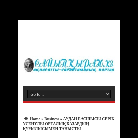
Warning
: Trying to access array offset on value of type bool in
/var/www/vhosts/sayipqiran.kz/httpdocs/wp-
content/themes/jarida/functions/common-scripts.php
on line
150
Home
»
Business
»
АУДАН БАСШЫСЫ СЕРІК
ҮСЕНҰЛЫ ОРТАЛЫҚ БАЗАРДЫҢ
ҚҰРЫЛЫСЫМЕН ТАНЫСТЫ