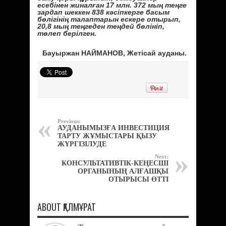
есебінен жиналған 17 млн. 372 мың теңге
зардап шеккен 838 кәсіпкерге басым
бөлігінің талаптарын ескере отырып,
20,8 мың теңгеден теңдей бөлініп,
төлеп берілген.
Бауыржан НАЙМАНОВ, Жетісай ауданы.
Previous:
АУДАНЫМЫЗҒА ИНВЕСТИЦИЯ
ТАРТУ ЖҰМЫСТАРЫ ҚЫЗУ
ЖҮРГІЗІЛУДЕ
Next:
КОНСУЛЬТАТИВТІК-КЕҢЕСШІ
ОРГАНЫНЫҢ АЛҒАШҚЫ
ОТЫРЫСЫ ӨТТІ
ABOUT ҚАЛМҰРАТ