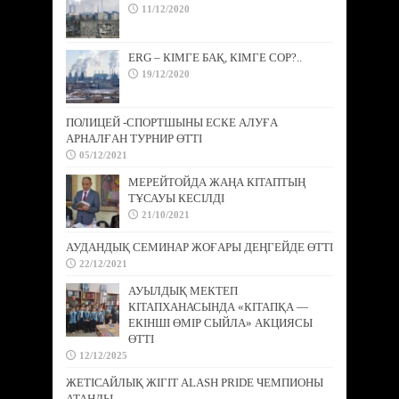
11/12/2020
ERG – КІМГЕ БАҚ, КІМГЕ СОР?..
19/12/2020
ПОЛИЦЕЙ -СПОРТШЫНЫ ЕСКЕ АЛУҒА
АРНАЛҒАН ТУРНИР ӨТТІ
05/12/2021
МЕРЕЙТОЙДА ЖАҢА КІТАПТЫҢ
ТҰСАУЫ КЕСІЛДІ
21/10/2021
АУДАНДЫҚ СЕМИНАР ЖОҒАРЫ ДЕҢГЕЙДЕ ӨТТІ
22/12/2021
АУЫЛДЫҚ МЕКТЕП
КІТАПХАНАСЫНДА «КІТАПҚА —
ЕКІНШІ ӨМІР СЫЙЛА» АКЦИЯСЫ
ӨТТІ
12/12/2025
ЖЕТІСАЙЛЫҚ ЖІГІТ ALASH PRIDE ЧЕМПИОНЫ
АТАНДЫ