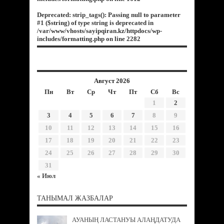
Deprecated
: strip_tags(): Passing null to parameter
#1 ($string) of type string is deprecated in
/var/www/vhosts/sayipqiran.kz/httpdocs/wp-
includes/formatting.php
on line
2282
Август 2026
Пн
Вт
Ср
Чт
Пт
Сб
Вс
1
2
3
4
5
6
7
8
9
10
11
12
13
14
15
16
17
18
19
20
21
22
23
24
25
26
27
28
29
30
31
« Июл
ТАНЫМАЛ ЖАЗБАЛАР
АУАНЫҢ ЛАСТАНУЫ АЛАҢДАТУДА