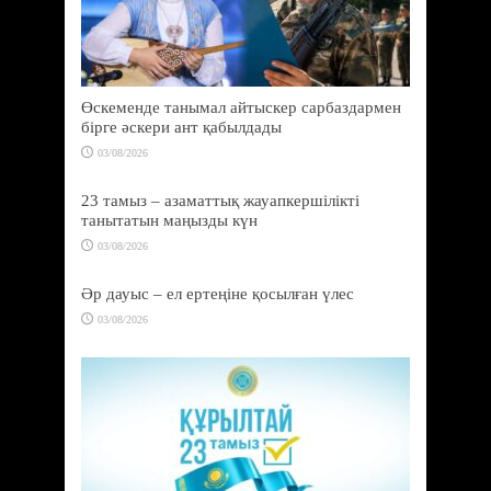
Өскеменде танымал айтыскер сарбаздармен
бірге әскери ант қабылдады
03/08/2026
23 тамыз – азаматтық жауапкершілікті
танытатын маңызды күн
03/08/2026
Әр дауыс – ел ертеңіне қосылған үлес
03/08/2026