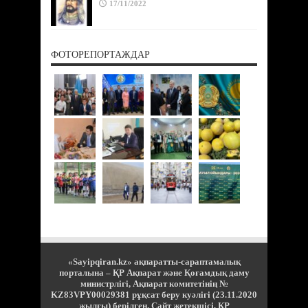
17/11/2022
ФОТОРЕПОРТАЖДАР
«Sayipqiran.kz» ақпаратты-сараптамалық
порталына – ҚР Ақпарат және Қоғамдық даму
министрлігі, Ақпарат комитетінің №
KZ83VPY00029381 рұқсат беру куәлігі (23.11.2020
жылғы) берілген. Сайт жетекшісі, ҚР