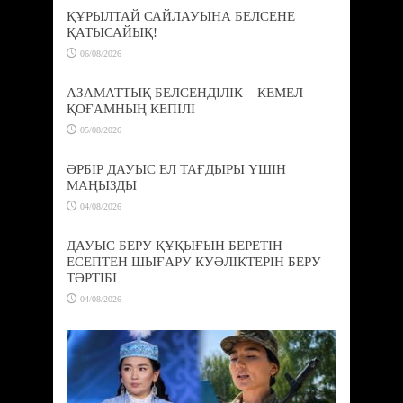
ҚҰРЫЛТАЙ САЙЛАУЫНА БЕЛСЕНЕ
ҚАТЫСАЙЫҚ!
06/08/2026
АЗАМАТТЫҚ БЕЛСЕНДІЛІК – КЕМЕЛ
ҚОҒАМНЫҢ КЕПІЛІ
05/08/2026
ӘРБІР ДАУЫС ЕЛ ТАҒДЫРЫ ҮШІН
МАҢЫЗДЫ
04/08/2026
ДАУЫС БЕРУ ҚҰҚЫҒЫН БЕРЕТІН
ЕСЕПТЕН ШЫҒАРУ КУӘЛІКТЕРІН БЕРУ
ТӘРТІБІ
04/08/2026