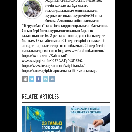
Журналистика саласына кездейсоқ
келіп қалсам да бұл салаға
қызығушылығым оянғандықтан
журналистикада жүргеніме 20 жыл
болды. Алғашқы еңбек жолымды
"Керуенбасы" газетінде корректорлықтан бастадым.
Содан бері баспа журналистиканың барлық
саласынан өттім. 2 рет газет шығарушы баспагер де
болдым. Осы сайтымнан Сіздер өздеріңізге қажетті
ақпараттар аласыздар деген ойдамын. Сіздер біздің
жаңалықтарымызды: https://www.facebook.com/me/
https://twitter.com/KalmuratD
www.sayipqiran.kz%2F%3Fp%3D8202
https://www.instagram.com/saipkiran.kz/
https://t.me/sayipkir арқылы да біле аласыздар.
RELATED ARTICLES