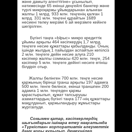
және дамыту агенттігіне» ұсынылып,
нәтижесінде 65 екінші деңгейлі банктер және
түрлі микроқаржы ұйымдарынан алынған
жалпы 1 млрд. 933 млн. теңгенің қалған 1
млрд. 331 млн. теңгені құрайтын 1689
несиені төлеу мерзімі 6 ай мерзімге кейінге
шегірілген.
Бүгінгі таңға «Ырыс» микро кредиттік
ұйымы арқылы 464 кәсіпкердің 1,7 млрд.
теңгеге несие құжаттары қабылданды. Оның
ішінде жылдық 1 пайыздан аспайтын кепілсіз
2 млн. теңгеге дейін несие алуға 210
кәсіпкер жалпы соммасы 420 млн. теңге, 254
кәсіпкер 5 млн. теңгеге дейінгі несиге өтініш
білдіріп отыр.
Жалпы бөлінген 700 млн. теңге несие
қаржының бірінші транш арқылы 197 адамға
500 млн. тенге бөлінсе, екінші траншпен 200
адамға 1 млн. теңгеден қаржы
қарастырылып, құжат тапсырушы
азаматтардың бүгінгі таңға 177-нің құжаттары
мақұлданып, қаржыландыру жұмыстары
жүргізілуде.
Сонымен қатар, кәсіпкерлердің
шығындарын ішінара өтеу мақсатында
«Түркістан» корпоративтік әлеуметтік
даму қоры құрылып, демеушілер