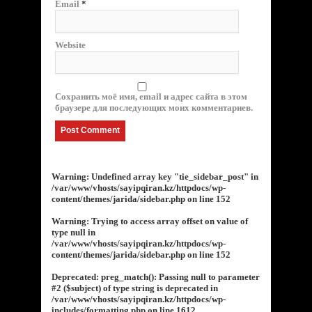
Email
*
Website
Сохранить моё имя, email и адрес сайта в этом
браузере для последующих моих комментариев.
Warning
: Undefined array key "tie_sidebar_post" in
/var/www/vhosts/sayipqiran.kz/httpdocs/wp-
content/themes/jarida/sidebar.php
on line
152
Warning
: Trying to access array offset on value of
type null in
/var/www/vhosts/sayipqiran.kz/httpdocs/wp-
content/themes/jarida/sidebar.php
on line
152
Deprecated
: preg_match(): Passing null to parameter
#2 ($subject) of type string is deprecated in
/var/www/vhosts/sayipqiran.kz/httpdocs/wp-
includes/formatting.php
on line
1612