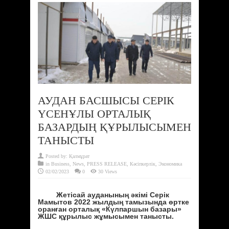
АУДАН БАСШЫСЫ СЕРІК
ҮСЕНҰЛЫ ОРТАЛЫҚ
БАЗАРДЫҢ ҚҰРЫЛЫСЫМЕН
ТАНЫСТЫ
Posted by:
Қалмұрат
in
Business
,
News
,
PRESS RELEASE
,
Кәсіпкерлік
,
Экономика
02/02/2023
0
30 Views
Жетісай ауданының әкімі Серік
Мамытов 2022 жылдың тамызында өртке
оранған орталық «Күлпаршын базары»
ЖШС құрылыс жұмысымен танысты.