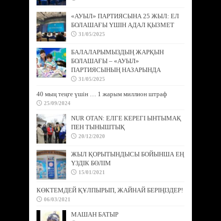
«АУЫЛ» ПАРТИЯСЫНА 25 ЖЫЛ: ЕЛ
БОЛАШАҒЫ ҮШІН АДАЛ ҚЫЗМЕТ
31/05/2025
БАЛАЛАРЫМЫЗДЫҢ ЖАРҚЫН
БОЛАШАҒЫ – «АУЫЛ»
ПАРТИЯСЫНЫҢ НАЗАРЫНДА
31/05/2025
40 мың теңге үшін … 1 жарым миллион штраф
25/09/2024
NUR OTAN: ЕЛГЕ КЕРЕГІ ЫНТЫМАҚ
ПЕН ТЫНЫШТЫҚ
20/12/2020
ЖЫЛ ҚОРЫТЫНДЫСЫ БОЙЫНША ЕҢ
ҮЗДІК БӨЛІМ
15/01/2021
КӨКТЕМДЕЙ ҚҰЛПЫРЫП, ЖАЙНАЙ БЕРІҢІЗДЕР!
06/03/2021
МАШАН БАТЫР