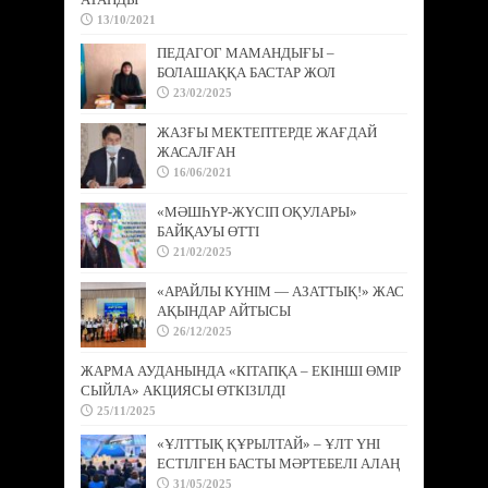
13/10/2021
ПЕДАГОГ МАМАНДЫҒЫ –
БОЛАШАҚҚА БАСТАР ЖОЛ
23/02/2025
ЖАЗҒЫ МЕКТЕПТЕРДЕ ЖАҒДАЙ
ЖАСАЛҒАН
16/06/2021
«МӘШҺҮР-ЖҮСІП ОҚУЛАРЫ»
БАЙҚАУЫ ӨТТІ
21/02/2025
«АРАЙЛЫ КҮНІМ — АЗАТТЫҚ!» ЖАС
АҚЫНДАР АЙТЫСЫ
26/12/2025
ЖАРМА АУДАНЫНДА «КІТАПҚА – ЕКІНШІ ӨМІР
СЫЙЛА» АКЦИЯСЫ ӨТКІЗІЛДІ
25/11/2025
«ҰЛТТЫҚ ҚҰРЫЛТАЙ» – ҰЛТ ҮНІ
ЕСТІЛГЕН БАСТЫ МӘРТЕБЕЛІ АЛАҢ
31/05/2025