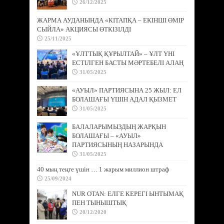
26/12/2025
ЖАРМА АУДАНЫНДА «КІТАПҚА – ЕКІНШІ ӨМІР
СЫЙЛА» АКЦИЯСЫ ӨТКІЗІЛДІ
25/11/2025
«ҰЛТТЫҚ ҚҰРЫЛТАЙ» – ҰЛТ ҮНІ
ЕСТІЛГЕН БАСТЫ МӘРТЕБЕЛІ АЛАҢ
31/05/2025
«АУЫЛ» ПАРТИЯСЫНА 25 ЖЫЛ: ЕЛ
БОЛАШАҒЫ ҮШІН АДАЛ ҚЫЗМЕТ
31/05/2025
БАЛАЛАРЫМЫЗДЫҢ ЖАРҚЫН
БОЛАШАҒЫ – «АУЫЛ»
ПАРТИЯСЫНЫҢ НАЗАРЫНДА
31/05/2025
40 мың теңге үшін … 1 жарым миллион штраф
25/09/2024
NUR OTAN: ЕЛГЕ КЕРЕГІ ЫНТЫМАҚ
ПЕН ТЫНЫШТЫҚ
20/12/2020