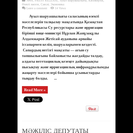
News
,
PRESS RELEASE
,
Ауыл шаруашылығы
,
Кәсіпкерлік
,
Өзекті мәселе
,
Саясат
,
Экономика
Leave a comment
14 Views
Ауыл шаруашылығы саласының өзекті
мәселелерін талқылау мақсатында Қазақстан
Республикасы Су ресурстары және ирригация
бірінші вице-министрі Нұрлан Жанұзақұлы
Алдамжаров Жетісай ауданына арнайы
іссапармен келіп, шаруаларымен кездесті.
Сапардың негізгі мақсаты — ағын су
тапшылығына байланысты жағдайды талдау,
алдағы вегетациялық кезеңге дайындықты
пысықтау және ирригациялық инфрақұрылымды
жаңарту мәселелері бойынша ұсыныстарды
тыңдау болды. ...
Read More »
МӘЖІЛІС ДЕПУТАТЫ