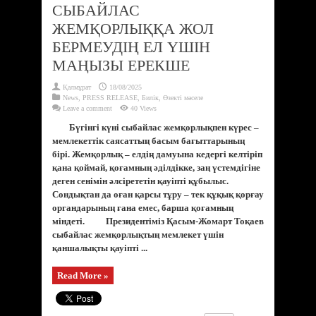
СЫБАЙЛАС
ЖЕМҚОРЛЫҚҚА ЖОЛ
БЕРМЕУДІҢ ЕЛ ҮШІН
МАҢЫЗЫ ЕРЕКШЕ
Қалмұрат
18/08/2025
News
,
PRESS RELEASE
,
Билік
,
Өзекті мәселе
Leave a comment
40 Views
Бүгінгі күні сыбайлас жемқорлықпен күрес –
мемлекеттік саясаттың басым бағыттарының
бірі. Жемқорлық – елдің дамуына кедергі келтіріп
қана қоймай, қоғамның әділдікке, заң үстемдігіне
деген сенімін әлсірететін қауіпті құбылыс.
Сондықтан да оған қарсы тұру – тек құқық қорғау
органдарының ғана емес, барша қоғамның
міндеті. Президентіміз Қасым-Жомарт Тоқаев
сыбайлас жемқорлықтың мемлекет үшін
қаншалықты қауіпті ...
Read More »