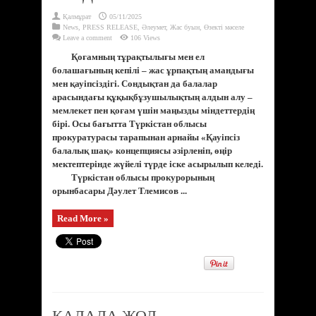
Қалмұрат
05/11/2025
News
,
PRESS RELEASE
,
Әлеумет
,
Жас буын
,
Өзекті мәселе
Leave a comment
106 Views
Қоғамның тұрақтылығы мен ел
болашағының кепілі – жас ұрпақтың амандығы
мен қауіпсіздігі. Сондықтан да балалар
арасындағы құқықбұзушылықтың алдын алу –
мемлекет пен қоғам үшін маңызды міндеттердің
бірі. Осы бағытта Түркістан облысы
прокуратурасы тарапынан арнайы «Қауіпсіз
балалық шақ» концепциясы әзірленіп, өңір
мектептерінде жүйелі түрде іске асырылып келеді.
Түркістан облысы прокурорының
орынбасары Дәулет Тлемисов ...
Read More »
ҚАЛАДА ЖОЛ