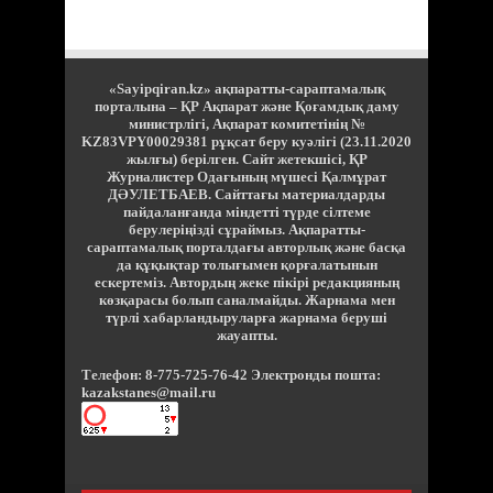
«Sayipqiran.kz» ақпаратты-сараптамалық
порталына – ҚР Ақпарат және Қоғамдық даму
министрлігі, Ақпарат комитетінің №
KZ83VPY00029381 рұқсат беру куәлігі (23.11.2020
жылғы) берілген. Сайт жетекшісі, ҚР
Журналистер Одағының мүшесі Қалмұрат
ДӘУЛЕТБАЕВ. Сайттағы материалдарды
пайдаланғанда міндетті түрде сілтеме
берулеріңізді сұраймыз. Ақпаратты-
сараптамалық порталдағы авторлық және басқа
да құқықтар толығымен қорғалатынын
ескертеміз. Автордың жеке пікірі редакцияның
көзқарасы болып саналмайды. Жарнама мен
түрлі хабарландыруларға жарнама беруші
жауапты.
Телефон: 8-775-725-76-42 Электронды пошта:
kazakstanes@mail.ru