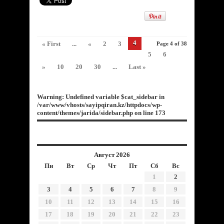
4
« First
...
«
2
3
Page 4 of 38
5
6
»
10
20
30
...
Last »
Warning
: Undefined variable $cat_sidebar in
/var/www/vhosts/sayipqiran.kz/httpdocs/wp-
content/themes/jarida/sidebar.php
on line
173
Август 2026
Пн
Вт
Ср
Чт
Пт
Сб
Вс
1
2
3
4
5
6
7
8
9
10
11
12
13
14
15
16
17
18
19
20
21
22
23