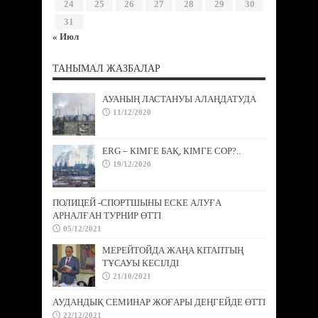
24
25
26
27
28
29
30
31
« Июл
ТАНЫМАЛ ЖАЗБАЛАР
АУАНЫҢ ЛАСТАНУЫ АЛАҢДАТУДА
11/12/2020
ERG – КІМГЕ БАҚ, КІМГЕ СОР?..
19/12/2020
ПОЛИЦЕЙ -СПОРТШЫНЫ ЕСКЕ АЛУҒА
АРНАЛҒАН ТУРНИР ӨТТІ
05/12/2021
МЕРЕЙТОЙДА ЖАҢА КІТАПТЫҢ
ТҰСАУЫ КЕСІЛДІ
21/10/2021
АУДАНДЫҚ СЕМИНАР ЖОҒАРЫ ДЕҢГЕЙДЕ ӨТТІ
22/12/2021