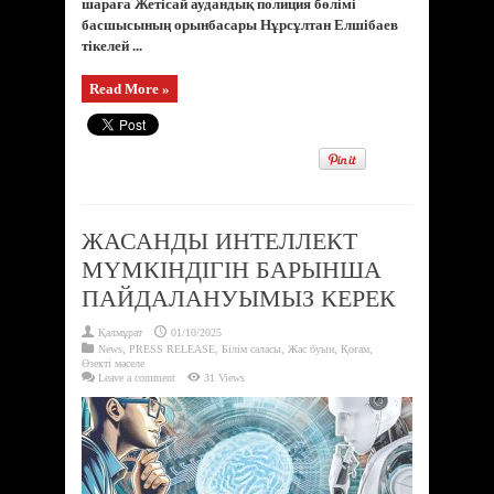
шараға Жетісай аудандық полиция бөлімі
басшысының орынбасары Нұрсұлтан Елшібаев
тікелей ...
Read More »
ЖАСАНДЫ ИНТЕЛЛЕКТ
МҮМКІНДІГІН БАРЫНША
ПАЙДАЛАНУЫМЫЗ КЕРЕК
Қалмұрат
01/10/2025
News
,
PRESS RELEASE
,
Білім саласы
,
Жас буын
,
Қоғам
,
Өзекті мәселе
Leave a comment
31 Views