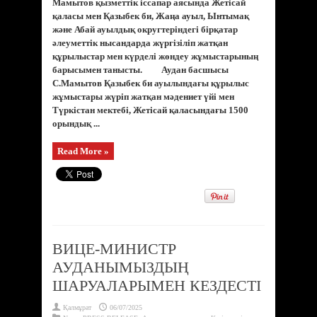
Мамытов қызметтік іссапар аясында Жетісай
қаласы мен Қазыбек би, Жаңа ауыл, Ынтымақ
және Абай ауылдық округтеріндегі бірқатар
әлеуметтік нысандарда жүргізіліп жатқан
құрылыстар мен күрделі жөндеу жұмыстарының
барысымен танысты. Аудан басшысы
С.Мамытов Қазыбек би ауылындағы құрылыс
жұмыстары жүріп жатқан мәдениет үйі мен
Түркістан мектебі, Жетісай қаласындағы 1500
орындық ...
Read More »
ВИЦЕ-МИНИСТР
АУДАНЫМЫЗДЫҢ
ШАРУАЛАРЫМЕН КЕЗДЕСТІ
Қалмұрат
06/07/2025