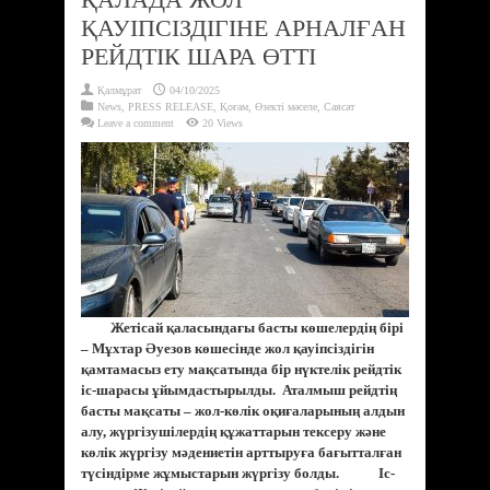
ҚАУІПСІЗДІГІНЕ АРНАЛҒАН
РЕЙДТІК ШАРА ӨТТІ
Қалмұрат
04/10/2025
News
,
PRESS RELEASE
,
Қоғам
,
Өзекті мәселе
,
Саясат
Leave a comment
20 Views
Жетісай қаласындағы басты көшелердің бірі
– Мұхтар Әуезов көшесінде жол қауіпсіздігін
қамтамасыз ету мақсатында бір нүктелік рейдтік
іс-шарасы ұйымдастырылды. Аталмыш рейдтің
басты мақсаты – жол-көлік оқиғаларының алдын
алу, жүргізушілердің құжаттарын тексеру және
көлік жүргізу мәдениетін арттыруға бағытталған
түсіндірме жұмыстарын жүргізу болды. Іс-