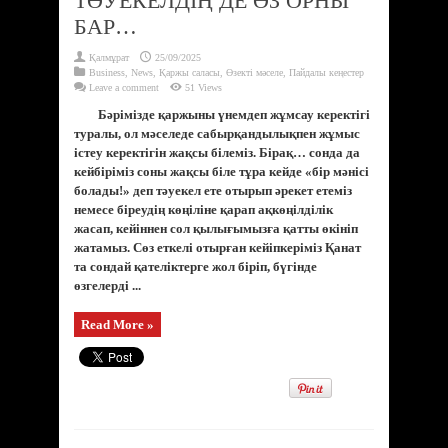
ТӘУЕКЕЛДІҢ ДЕ ӨЗ ОРНЫ
БАР…
Қалмұрат
25/09/2025
Business
,
News
,
Қаржы саласы
,
Өзекті мәселе
,
Пайдалы кеңестер
Leave a comment
51 Views
Бәрімізде қаржыны үнемдеп жұмсау керектігі
туралы, ол мәселеде сабырқандылықпен жұмыс
істеу керектігін жақсы білеміз. Бірақ… сонда да
кейбіріміз соны жақсы біле тұра кейде «бір мәнісі
болады!» деп тәуекел ете отырып әрекет етеміз
немесе біреудің көңіліне қарап ақкөңілділік
жасап, кейіннен сол қылығымызға қатты өкініп
жатамыз. Сөз еткелі отырған кейіпкеріміз Қанат
та сондай қателіктерге жол біріп, бүгінде
өзгелерді ...
Read More »