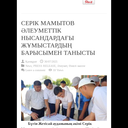
СЕРІК МАМЫТОВ
ӘЛЕУМЕТТІК
НЫСАНДАРДАҒЫ
ЖҰМЫСТАРДЫҢ
БАРЫСЫМЕН ТАНЫСТЫ
Қалмұрат
30/07/2025
News
,
PRESS RELEASE
,
Әлеумет
,
Өзекті мәселе
Leave a comment
18 Views
Бүгін Жетісай ауданының әкімі Серік