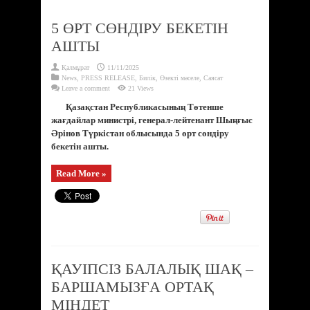
5 ӨРТ СӨНДІРУ БЕКЕТІН
АШТЫ
Қалмұрат
11/11/2025
News
,
PRESS RELEASE
,
Билік
,
Өзекті мәселе
,
Саясат
Leave a comment
21 Views
Қазақстан Республикасының Төтенше
жағдайлар министрі, генерал-лейтенант Шыңғыс
Әрінов Түркістан облысында 5 өрт сөндіру
бекетін ашты.
Read More »
ҚАУІПСІЗ БАЛАЛЫҚ ШАҚ –
БАРШАМЫЗҒА ОРТАҚ
МІНДЕТ