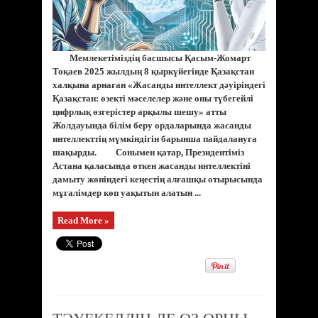
Мемлекетіміздің басшысы Қасым-Жомарт
Тоқаев 2025 жылдың 8 қыркүйегінде Қазақстан
халқына арнаған «Жасанды интеллект дәуіріндегі
Қазақстан: өзекті мәселелер және оны түбегейлі
цифрлық өзгерістер арқылы шешу» атты
Жолдауында білім беру ордаларында жасанды
интеллекттің мүмкіндігін барынша пайдалануға
шақырды. Сонымен қатар, Президентіміз
Астана қаласында өткен жасанды интеллектіні
дамыту жөніндегі кеңестің алғашқы отырысында
мұғалімдер көп уақытын алатын ...
Read More »