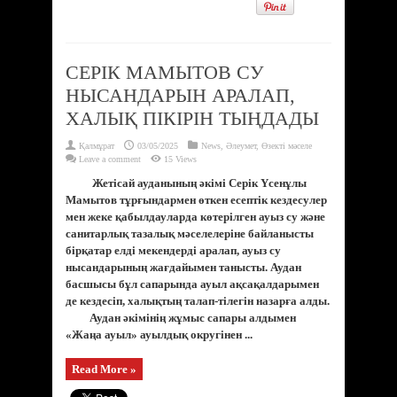
СЕРІК МАМЫТОВ СУ
НЫСАНДАРЫН АРАЛАП,
ХАЛЫҚ ПІКІРІН ТЫҢДАДЫ
Қалмұрат
03/05/2025
News
,
Әлеумет
,
Өзекті мәселе
Leave a comment
15 Views
Жетісай ауданының әкімі Серік Үсенұлы
Мамытов тұрғындармен өткен есептік кездесулер
мен жеке қабылдауларда көтерілген ауыз су және
санитарлық тазалық мәселелеріне байланысты
бірқатар елді мекендерді аралап, ауыз су
нысандарының жағдайымен танысты. Аудан
басшысы бұл сапарында ауыл ақсақалдарымен
де кездесіп, халықтың талап-тілегін назарға алды.
Аудан әкімінің жұмыс сапары алдымен
«Жаңа ауыл» ауылдық округінен ...
Read More »