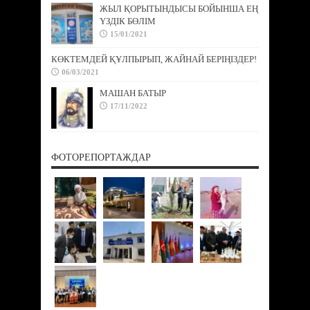
ЖЫЛ ҚОРЫТЫНДЫСЫ БОЙЫНША ЕҢ
ҮЗДІК БӨЛІМ
15/01/2021
КӨКТЕМДЕЙ ҚҰЛПЫРЫП, ЖАЙНАЙ БЕРІҢІЗДЕР!
06/03/2021
МАШАН БАТЫР
17/11/2022
ФОТОРЕПОРТАЖДАР