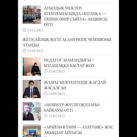
АУЫЛДЫҚ МЕКТЕП
КІТАПХАНАСЫНДА «КІТАПҚА —
ЕКІНШІ ӨМІР СЫЙЛА» АКЦИЯСЫ
ӨТТІ
12/12/2025
ЖЕТІСАЙЛЫҚ ЖІГІТ ALASH PRIDE ЧЕМПИОНЫ
АТАНДЫ
13/10/2021
ПЕДАГОГ МАМАНДЫҒЫ –
БОЛАШАҚҚА БАСТАР ЖОЛ
23/02/2025
ЖАЗҒЫ МЕКТЕПТЕРДЕ ЖАҒДАЙ
ЖАСАЛҒАН
16/06/2021
«МӘШҺҮР-ЖҮСІП ОҚУЛАРЫ»
БАЙҚАУЫ ӨТТІ
21/02/2025
«АРАЙЛЫ КҮНІМ — АЗАТТЫҚ!» ЖАС
АҚЫНДАР АЙТЫСЫ