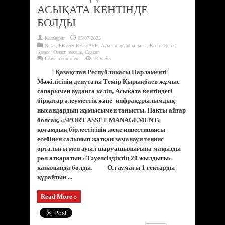
АСЫҚАТА КЕНТІНДЕ
БОЛДЫ
Қалмұрат
05/07/2025
News
,
PRESS RELEASE
,
Ауыл шаруашылығы
,
Кәсіпкерлік
,
Қоғам
,
Өзекті мәселе
,
Саясат
Leave a comment
18 Views
Қазақстан Республикасы Парламенті
Мәжілісінің депутаты Темір Қырықбаев жұмыс
сапарымен ауданға келіп, Асықата кентіндегі
бірқатар әлеуметтік және инфрақұрылымдық
нысандардың жұмысымен танысты. Нақты айтар
болсақ, «SPORT ASSET MANAGEMENT»
қоғамдық бірлестігінің жеке инвестициясы
есебінен салынып жатқан заманауи теннис
орталығы мен ауыл шаруашылығына маңызды
рөл атқаратын «Тәуелсіздіктің 20 жылдығы»
каналында болды. Ол аумағы 1 гектарды
құрайтын ...
Read More »