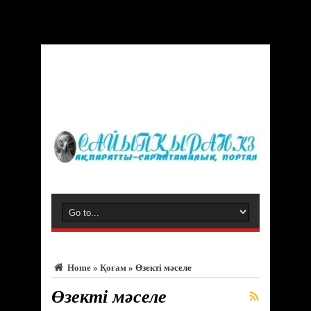
Warning
: Trying to access array offset on value of type bool in
/var/www/vhosts/sayipqiran.kz/httpdocs/wp-
content/themes/jarida/functions/common-scripts.php
on line
150
Home
»
Қоғам
»
Өзекті мәселе
Өзекті мәселе