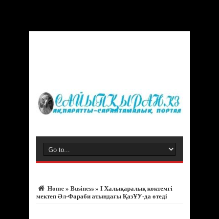
Warning
: Trying to access array offset on value of type bool in
/var/www/vhosts/sayipqiran.kz/httpdocs/wp-
content/themes/jarida/functions/common-scripts.php
on line
150
Home
»
Business
»
І Халықаралық көктемгі
мектеп Әл-Фараби атындағы ҚазҰУ-да өтеді