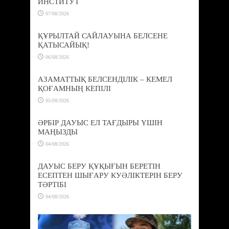
ИНСТИТУТ
07/08/2026
ҚҰРЫЛТАЙ САЙЛАУЫНА БЕЛСЕНЕ
ҚАТЫСАЙЫҚ!
06/08/2026
АЗАМАТТЫҚ БЕЛСЕНДІЛІК – КЕМЕЛ
ҚОҒАМНЫҢ КЕПІЛІ
05/08/2026
ӘРБІР ДАУЫС ЕЛ ТАҒДЫРЫ ҮШІН
МАҢЫЗДЫ
04/08/2026
ДАУЫС БЕРУ ҚҰҚЫҒЫН БЕРЕТІН
ЕСЕПТЕН ШЫҒАРУ КУӘЛІКТЕРІН БЕРУ
ТӘРТІБІ
04/08/2026