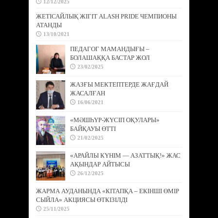
12/12/2025
ЖЕТІСАЙЛЫҚ ЖІГІТ ALASH PRIDE ЧЕМПИОНЫ
АТАНДЫ
13/10/2021
ПЕДАГОГ МАМАНДЫҒЫ –
БОЛАШАҚҚА БАСТАР ЖОЛ
23/02/2025
ЖАЗҒЫ МЕКТЕПТЕРДЕ ЖАҒДАЙ
ЖАСАЛҒАН
16/06/2021
«МӘШҺҮР-ЖҮСІП ОҚУЛАРЫ»
БАЙҚАУЫ ӨТТІ
21/02/2025
«АРАЙЛЫ КҮНІМ — АЗАТТЫҚ!» ЖАС
АҚЫНДАР АЙТЫСЫ
26/12/2025
ЖАРМА АУДАНЫНДА «КІТАПҚА – ЕКІНШІ ӨМІР
СЫЙЛА» АКЦИЯСЫ ӨТКІЗІЛДІ
25/11/2025