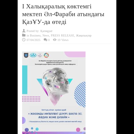
І Халықаралық көктемгі
мектеп Әл-Фараби атындағы
ҚазҰУ-да өтеді
Posted by:
Қалмұрат
in
Business
,
News
,
PRESS RELEASE
,
Жаңалықтар
07/04/2025
0
19 Views