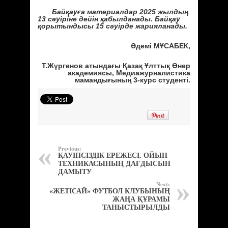
Байқауға материалдар 2025 жылдың
13 сәуіріне дейін қабылданады. Байқау
қорытындысы 15 сәуірде жарияланады.
Әдемі МҰСАБЕК,
Т.Жүргенов атындағы Қазақ Ұлттық Өнер
академиясы, Медиажурналистика
мамандығының 3-курс студенті.
Previous:
ҚАУІПСІЗДІК ЕРЕЖЕСІ. ОЙЫН
ТЕХНИКАСЫНЫҢ ДАҒДЫСЫН
ДАМЫТУ
Next:
«ЖЕТІСАЙ» ФУТБОЛ КЛУБЫНЫҢ
ЖАҢА ҚҰРАМЫ
ТАНЫСТЫРЫЛДЫ