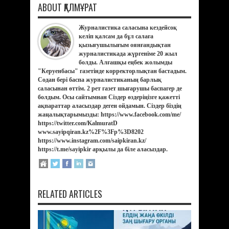
ABOUT ҚАЛМҰРАТ
Журналистика саласына кездейсоқ
келіп қалсам да бұл салаға
қызығушылығым оянғандықтан
журналистикада жүргеніме 20 жыл
болды. Алғашқы еңбек жолымды
"Керуенбасы" газетінде корректорлықтан бастадым.
Содан бері баспа журналистиканың барлық
саласынан өттім. 2 рет газет шығарушы баспагер де
болдым. Осы сайтымнан Сіздер өздеріңізге қажетті
ақпараттар аласыздар деген ойдамын. Сіздер біздің
жаңалықтарымызды: https://www.facebook.com/me/
https://twitter.com/KalmuratD
www.sayipqiran.kz%2F%3Fp%3D8202
https://www.instagram.com/saipkiran.kz/
https://t.me/sayipkir арқылы да біле аласыздар.
RELATED ARTICLES