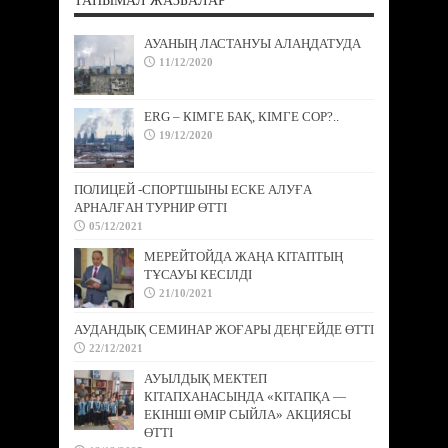
ТАНЫМАЛ ЖАЗБАЛАР
АУАНЫҢ ЛАСТАНУЫ АЛАҢДАТУДА
11/12/2020
ERG – КІМГЕ БАҚ, КІМГЕ СОР?..
19/12/2020
ПОЛИЦЕЙ -СПОРТШЫНЫ ЕСКЕ АЛУҒА
АРНАЛҒАН ТУРНИР ӨТТІ
05/12/2021
МЕРЕЙТОЙДА ЖАҢА КІТАПТЫҢ
ТҰСАУЫ КЕСІЛДІ
21/10/2021
АУДАНДЫҚ СЕМИНАР ЖОҒАРЫ ДЕҢГЕЙДЕ ӨТТІ
22/12/2021
АУЫЛДЫҚ МЕКТЕП
КІТАПХАНАСЫНДА «КІТАПҚА —
ЕКІНШІ ӨМІР СЫЙЛА» АКЦИЯСЫ
ӨТТІ