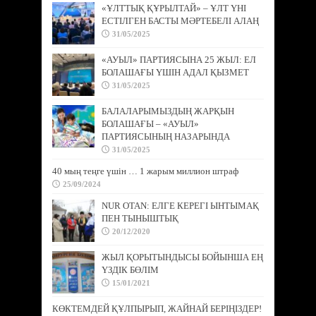
«ҰЛТТЫҚ ҚҰРЫЛТАЙ» – ҰЛТ ҮНІ
ЕСТІЛГЕН БАСТЫ МӘРТЕБЕЛІ АЛАҢ
31/05/2025
«АУЫЛ» ПАРТИЯСЫНА 25 ЖЫЛ: ЕЛ
БОЛАШАҒЫ ҮШІН АДАЛ ҚЫЗМЕТ
31/05/2025
БАЛАЛАРЫМЫЗДЫҢ ЖАРҚЫН
БОЛАШАҒЫ – «АУЫЛ»
ПАРТИЯСЫНЫҢ НАЗАРЫНДА
31/05/2025
40 мың теңге үшін … 1 жарым миллион штраф
25/09/2024
NUR OTAN: ЕЛГЕ КЕРЕГІ ЫНТЫМАҚ
ПЕН ТЫНЫШТЫҚ
20/12/2020
ЖЫЛ ҚОРЫТЫНДЫСЫ БОЙЫНША ЕҢ
ҮЗДІК БӨЛІМ
15/01/2021
КӨКТЕМДЕЙ ҚҰЛПЫРЫП, ЖАЙНАЙ БЕРІҢІЗДЕР!