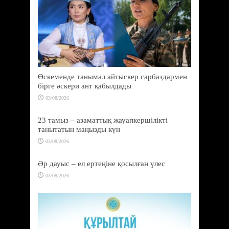
Өскеменде танымал айтыскер сарбаздармен
бірге әскери ант қабылдады
03/08/2026
23 тамыз – азаматтық жауапкершілікті
танытатын маңызды күн
03/08/2026
Әр дауыс – ел ертеңіне қосылған үлес
03/08/2026