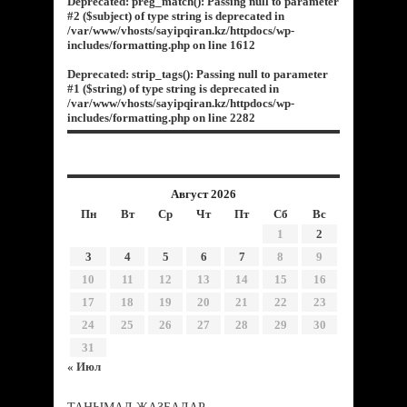
Deprecated
: preg_match(): Passing null to parameter
#2 ($subject) of type string is deprecated in
/var/www/vhosts/sayipqiran.kz/httpdocs/wp-
includes/formatting.php
on line
1612
Deprecated
: strip_tags(): Passing null to parameter
#1 ($string) of type string is deprecated in
/var/www/vhosts/sayipqiran.kz/httpdocs/wp-
includes/formatting.php
on line
2282
Август 2026
Пн
Вт
Ср
Чт
Пт
Сб
Вс
1
2
3
4
5
6
7
8
9
10
11
12
13
14
15
16
17
18
19
20
21
22
23
24
25
26
27
28
29
30
31
« Июл