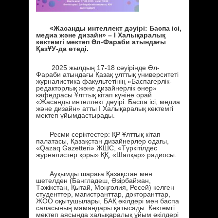
«Жасанды интеллект дәуірі: Баспа ісі,
медиа және дизайн» – І Халықаралық
көктемгі мектеп Әл-Фараби атындағы
ҚазҰУ-да өтеді.
2025 жылдың 17-18 сәуірінде Әл-
Фараби атындағы Қазақ ұлттық университеті
журналистика факультетінің «Баспагерлік-
редакторлық және дизайнерлік өнер»
кафедрасы Ұлттық кітап күніне орай
«Жасанды интеллект дәуірі: Баспа ісі, медиа
және дизайн» атты І Халықаралық көктемгі
мектеп ұйымдастырады.
Ресми серіктестер: ҚР Ұлттық кітап
палатасы, Қазақстан дизайнерлер одағы,
«Qazaq Gazetteri» ЖШС, «Түркітілдес
журналистер қоры» ҚҚ, «Шалқар» радиосы.
Ауқымды шараға Қазақстан мен
шетелден (Бангладеш, Әзірбайжан,
Тәжікстан, Қытай, Моңғолия, Ресей) келген
студенттер, магистранттар, докторанттар,
ЖОО оқытушылары, БАҚ өкілдері мен баспа
саласының мамандары қатысады. Көктемгі
мектеп аясында халықаралық ұйым өкілдері