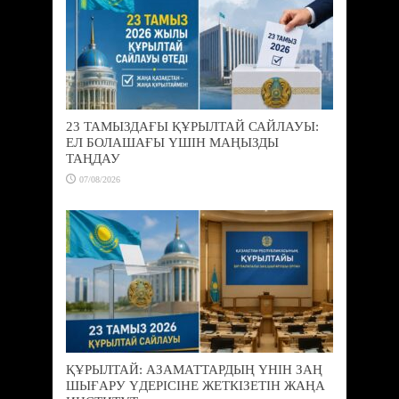
23 ТАМЫЗДАҒЫ ҚҰРЫЛТАЙ САЙЛАУЫ:
ЕЛ БОЛАШАҒЫ ҮШІН МАҢЫЗДЫ
ТАҢДАУ
07/08/2026
ҚҰРЫЛТАЙ: АЗАМАТТАРДЫҢ ҮНІН ЗАҢ
ШЫҒАРУ ҮДЕРІСІНЕ ЖЕТКІЗЕТІН ЖАҢА