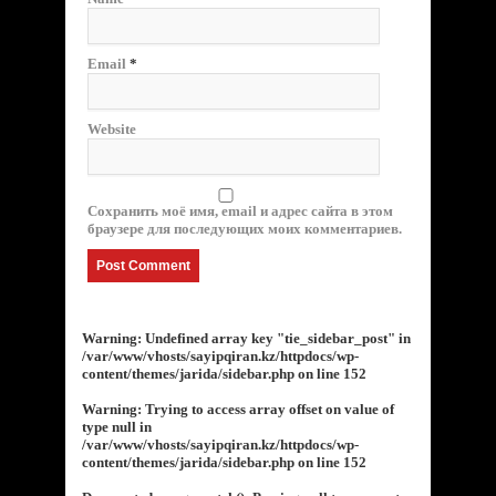
Email
*
Website
Сохранить моё имя, email и адрес сайта в этом
браузере для последующих моих комментариев.
Warning
: Undefined array key "tie_sidebar_post" in
/var/www/vhosts/sayipqiran.kz/httpdocs/wp-
content/themes/jarida/sidebar.php
on line
152
Warning
: Trying to access array offset on value of
type null in
/var/www/vhosts/sayipqiran.kz/httpdocs/wp-
content/themes/jarida/sidebar.php
on line
152