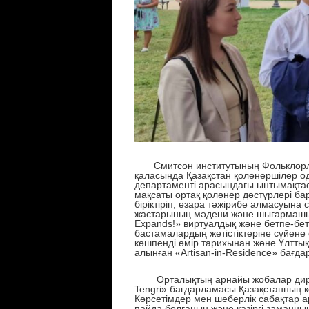
Смитсон институтының
Фольклор
қаласында Қазақстан қолөнершілер о
департаменті арасындағы ынтымақтас
мақсаты
ортақ қолөнер дәстүрлері ба
біріктіріп, өзара тәжірибе алмасуына с
жастар
ын
ың мәдени және шығармашы
Expands!
» виртуалдық және бетпе-бе
бастамалардың жетістіктеріне сүйен
көшпенді өмір тарихынан және
Ұлтты
алынған
«
Artisan-in-Residence
» бағда
Орталықтың арнайы жобалар дирек
Tengri
»
бағдарламасы
Қазақстанның к
Көрсетімдер
мен
шеберлік сабақтар а
пайда болғанын және қазіргі заманны