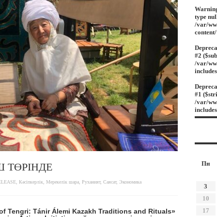
Warnin
type nul
/var/ww
content
Depreca
#2 ($sub
/var/ww
include
Depreca
#1 ($str
/var/ww
include
Пн
Ш ТӨРІНДЕ
ELEASE
,
Кәсіпкерлік
,
Мерекелік шара
,
Руханият
,
Саясат
,
Экономика
3
10
17
of Tengri:
Tánir Álemi
Kazakh Traditions and Rituals
»