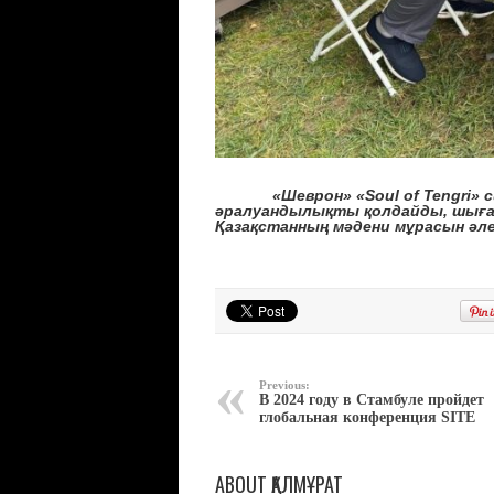
«
Шеврон»
«
Soul of Tengri
» 
әралуандылықты қолда
й
ды, шығ
Қазақстанның мәдени мұрасын
әл
Previous:
В 2024 году в Стамбуле пройдет
глобальная конференция SITE
ABOUT ҚАЛМҰРАТ