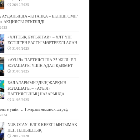
26/12/2025
АУДАНЫНДА «КІТАПҚА – ЕКІНШІ ӨМІР
» АКЦИЯСЫ ӨТКІЗІЛДІ
/2025
«ҰЛТТЫҚ ҚҰРЫЛТАЙ» – ҰЛТ ҮНІ
ЕСТІЛГЕН БАСТЫ МӘРТЕБЕЛІ АЛАҢ
31/05/2025
«АУЫЛ» ПАРТИЯСЫНА 25 ЖЫЛ: ЕЛ
БОЛАШАҒЫ ҮШІН АДАЛ ҚЫЗМЕТ
31/05/2025
БАЛАЛАРЫМЫЗДЫҢ ЖАРҚЫН
БОЛАШАҒЫ – «АУЫЛ»
ПАРТИЯСЫНЫҢ НАЗАРЫНДА
31/05/2025
теңге үшін … 1 жарым миллион штраф
/2024
NUR OTAN: ЕЛГЕ КЕРЕГІ ЫНТЫМАҚ
ПЕН ТЫНЫШТЫҚ
20/12/2020