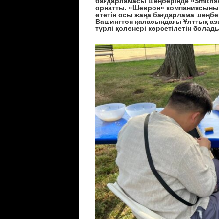
бағдарлама
сы шеңберінде
«Smithso
орнатты
. «Шеврон» компаниясыны
өте
тін
осы
жаңа бағдарлама
шеңбе
Вашингтон қаласындағы Ұлттық аз
түрлі қолөнері көрсетілетін болады