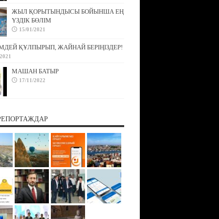
ЖЫЛ ҚОРЫТЫНДЫСЫ БОЙЫНША ЕҢ
ҮЗДІК БӨЛІМ
15/01/2021
МДЕЙ ҚҰЛПЫРЫП, ЖАЙНАЙ БЕРІҢІЗДЕР!
/2021
МАШАН БАТЫР
17/11/2022
РЕПОРТАЖДАР