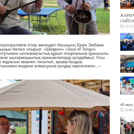
ЖАРМА 
СЫЙЛА
25/11
оративтік істер жөніндегі басшысы Еркін Зікібаев
нышын бөлісе отырып
: «Шеврон» «
Soul of Tengri
»
титутымен
ынтымақтастық құрып отырғанына қуанышты.
 және
шығармашылық
ерекшеліктерді қолдаймыз. Осы
 мұрасын кеңінен танытып, қазақстандық
астығымен
мәдени алмасуына
қолдау көрсетеміз», –
40 мың 
25/09