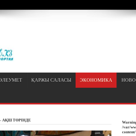
/sayipqiran.kz/httpdocs/wp-content/themes/jarida/functions/common-scripts.ph
ӘЛЕУМЕТ
ҚАРЖЫ САЛАСЫ
ЭКОНОМИКА
НОВО
– АҚШ ТӨРІНДЕ
Warnin
/var/ww
content