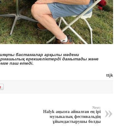
сияқты бастамалар арқылы
мәдени
армашылық ерекшеліктерді дамыт
а
ды және
емге
паш
етеді
.
ttjk
Next:
Halyk аңызға айналған ең ірі
музыкалық фестивальдің
ұйымдастырушы болды