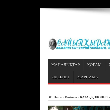
Warning
: Trying to access array offset on value of type bool in
/var/www/vhosts
ЖАҢАЛЫҚТАР
ҚОҒАМ
ӘДЕБИЕТ
ЖАРНАМА
Home
»
Business
»
ҚАЗАҚ ҚОЛӨНЕРІ 