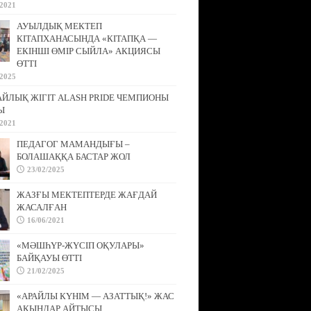
/2021
АУЫЛДЫҚ МЕКТЕП
КІТАПХАНАСЫНДА «КІТАПҚА —
ЕКІНШІ ӨМІР СЫЙЛА» АКЦИЯСЫ
ӨТТІ
/2025
АЙЛЫҚ ЖІГІТ ALASH PRIDE ЧЕМПИОНЫ
Ы
/2021
ПЕДАГОГ МАМАНДЫҒЫ –
БОЛАШАҚҚА БАСТАР ЖОЛ
23/02/2025
ЖАЗҒЫ МЕКТЕПТЕРДЕ ЖАҒДАЙ
ЖАСАЛҒАН
16/06/2021
«МӘШҺҮР-ЖҮСІП ОҚУЛАРЫ»
БАЙҚАУЫ ӨТТІ
21/02/2025
«АРАЙЛЫ КҮНІМ — АЗАТТЫҚ!» ЖАС
АҚЫНДАР АЙТЫСЫ