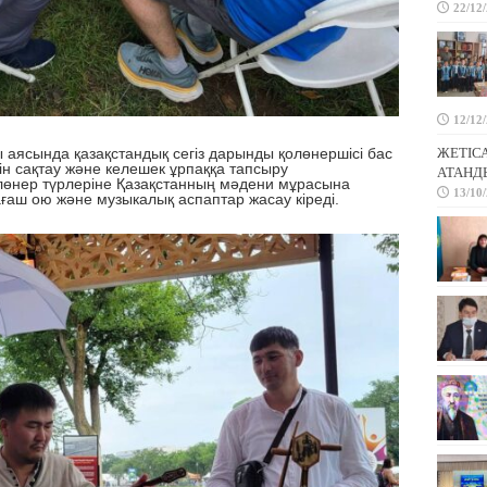
22/12
12/12
ы аясында
қазақстандық сегіз дарынды қолөнершісі бас
ЖЕТІС
ін сақтау және келешек ұрпаққа тапсыру
АТАНД
лөнер түрлеріне
Қазақстанның мәдени мұрасына
13/10
а, ағаш ою және музыкалық аспаптар
жасау
кіреді.