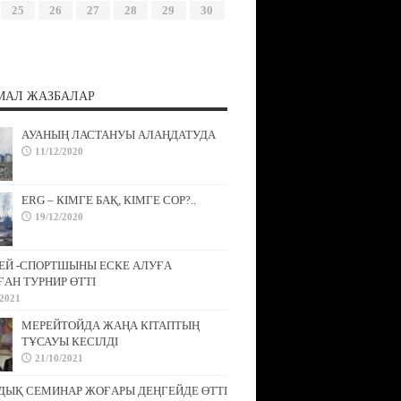
25
26
27
28
29
30
МАЛ ЖАЗБАЛАР
АУАНЫҢ ЛАСТАНУЫ АЛАҢДАТУДА
11/12/2020
ERG – КІМГЕ БАҚ, КІМГЕ СОР?..
19/12/2020
ЕЙ -СПОРТШЫНЫ ЕСКЕ АЛУҒА
АН ТУРНИР ӨТТІ
/2021
МЕРЕЙТОЙДА ЖАҢА КІТАПТЫҢ
ТҰСАУЫ КЕСІЛДІ
21/10/2021
ДЫҚ СЕМИНАР ЖОҒАРЫ ДЕҢГЕЙДЕ ӨТТІ