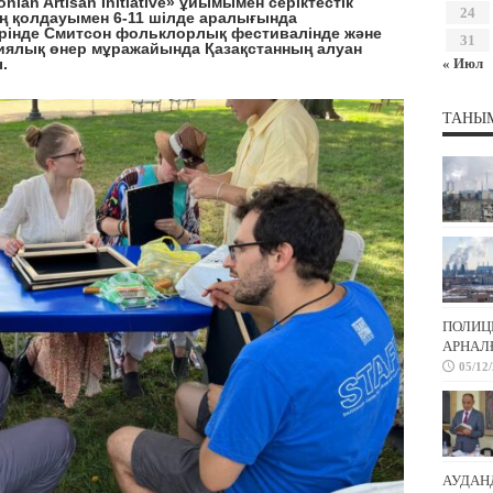
nian Artisan Initiative»
ұйымымен
серіктестік
24
ң қолдауымен 6-11 шілде аралығында
рінде
Смитсон фольклорлық фестивалінде және
31
ия
лық өн
ер мұражайында Қазақстанның алуан
.
« Июл
ТАНЫ
ПОЛИЦ
АРНАЛҒ
05/12
АУДАН