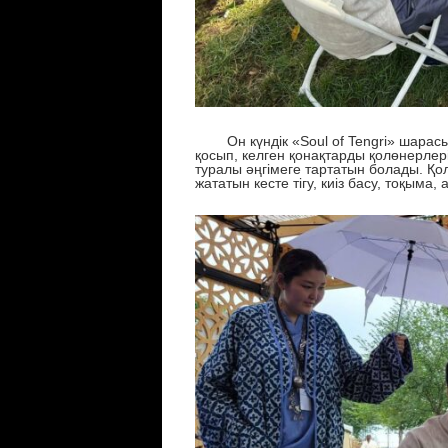
Он күндік «
Soul of Tengri
»
шарас
қосып, келген қонақтарды қолөнерлер
туралы
әңгімеге
тартатын болады.
Қо
жататын
кесте тігу, киіз басу, тоқым