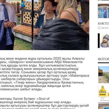
КӨКТЕ
06/03
лық және мәдени мұра орталығы 2020 жылы Алматы
ФОТО
дағы
, «Шеврон» компаниясы
және
АҚШ Мемлекеттік
тық құр
уды қолға ал
ды
. Бұл ынтымақтастық
тың
р қазақстандық және америкалық қолөнершілерді
ептігін тигізу. Сонымен қатар бұл орталық қазақ
лық салаға қызығушылығын арттыру
үшін
«
Makerspace
т шеберлік сабақтарын ұйымдастырды. Осы
е отырып, «Тәңір жаны» бағдарламасы Қазақстанның
қ азиялық өнер мұражайында
жақында қолға
рламасынан шабыт алады.
торы Халле Бутвин: «
Soul of
өшпенді өнерінің бай мұрасы
нан нәр алады
.
рқылы қатысушы қолөнершілер бұл дәстүрлердің қалай
ң мәдени өмірінде қалай дамып келе жатқанын