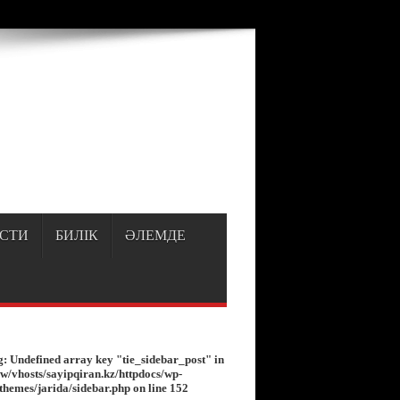
p
on line
150
СТИ
БИЛІК
ӘЛЕМДЕ
g
: Undefined array key "tie_sidebar_post" in
w/vhosts/sayipqiran.kz/httpdocs/wp-
/themes/jarida/sidebar.php
on line
152