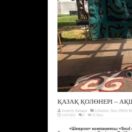
ҚАЗАҚ ҚОЛӨНЕРІ – АҚ
Posted by:
Қалмұрат
in
Business
,
News
,
PRESS R
11/07/2023
0
25 Views
«Шеврон» компаниясы «
Soul 