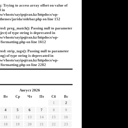
g
: Trying to access array offset on value of
l in
w/vhosts/sayipqiran.kz/httpdocs/wp-
/themes/jarida/sidebar.php
on line
152
ted
: preg_match(): Passing null to parameter
ject) of type string is deprecated in
w/vhosts/sayipqiran.kz/httpdocs/wp-
s/formatting.php
on line
1612
ted
: strip_tags(): Passing null to parameter
ing) of type string is deprecated in
w/vhosts/sayipqiran.kz/httpdocs/wp-
s/formatting.php
on line
2282
Август 2026
Вт
Ср
Чт
Пт
Сб
Вс
1
2
4
5
6
7
8
9
11
12
13
14
15
16
18
19
20
21
22
23