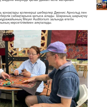
нақтары қолөнерші шеберлер Дженис Арнольд пен
 шеберлік сабақтарына қатыса алады. Шараның
шарықтау
р мұражайының
Meyer Auditorium
залында өтетін
нының көрсетілімімен аяқталады.