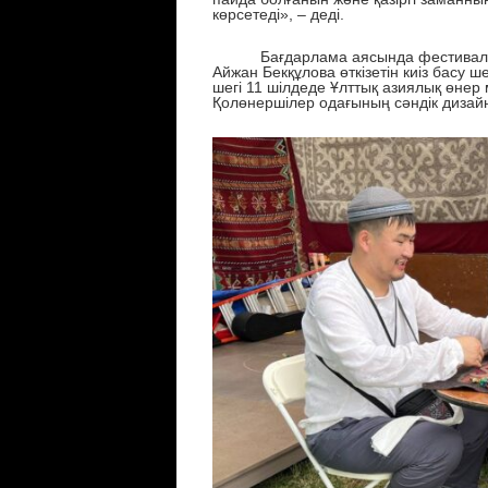
көрсетеді»
, – деді.
Бағдарлама аясында фестиваль қо
Айжан Бекқұлова өткізетін киіз басу
ш
егі
11 шілдеде Ұлттық азиялық өне
Қолөнерші
лер одағының сәндік дизай