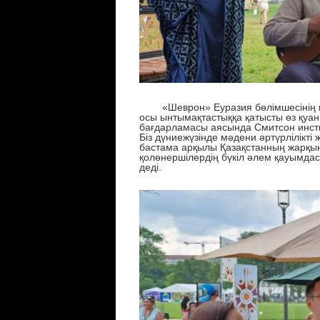
«Шеврон» Еуразия бөлімшесінің корп
осы ынтымақтастық
қа қатысты өз қуа
бағдарламасы аясында
Смитсон инс
Біз дүниежүзінде мәдени әртүрлілікті
бастама арқылы Қазақстанның жарқын
қолөнершілердің бүкіл әлем қауымд
деді.