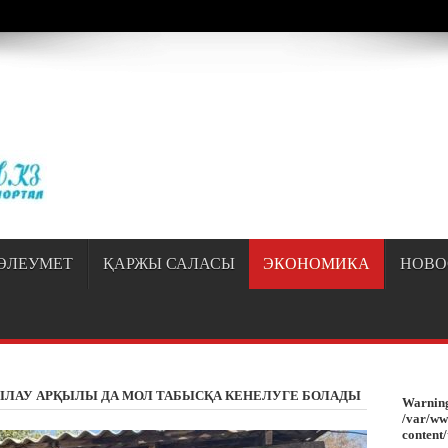
/sayipqiran.kz/httpdocs/wp-content/themes/jarida/functions/common-scripts.ph
ӘЛЕУМЕТ
ҚАРЖЫ САЛАСЫ
ЭКОНОМИКА
НОВО
ЛАУ АРҚЫЛЫ ДА МОЛ ТАБЫСҚА КЕНЕЛУГЕ БОЛАДЫ
Warnin
/var/ww
content