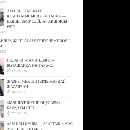
/2021
АУЫЛДЫҚ МЕКТЕП
КІТАПХАНАСЫНДА «КІТАПҚА —
ЕКІНШІ ӨМІР СЫЙЛА» АКЦИЯСЫ
ӨТТІ
/2025
АЙЛЫҚ ЖІГІТ ALASH PRIDE ЧЕМПИОНЫ
Ы
/2021
ПЕДАГОГ МАМАНДЫҒЫ –
БОЛАШАҚҚА БАСТАР ЖОЛ
23/02/2025
ЖАЗҒЫ МЕКТЕПТЕРДЕ ЖАҒДАЙ
ЖАСАЛҒАН
16/06/2021
«МӘШҺҮР-ЖҮСІП ОҚУЛАРЫ»
БАЙҚАУЫ ӨТТІ
21/02/2025
«АРАЙЛЫ КҮНІМ — АЗАТТЫҚ!» ЖАС
АҚЫНДАР АЙТЫСЫ