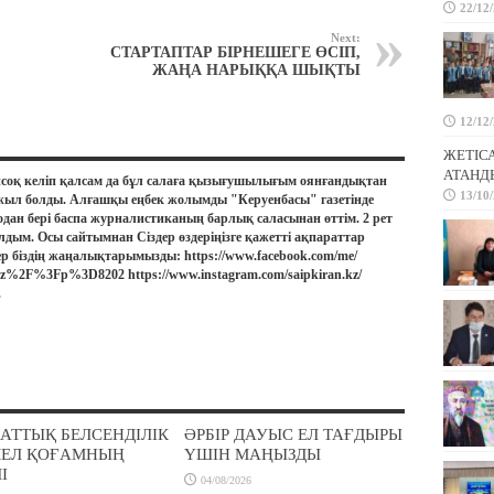
22/12
Next:
СТАРТАПТАР БІРНЕШЕГЕ ӨСІП,
ЖАҢА НАРЫҚҚА ШЫҚТЫ
12/12
ЖЕТІС
АТАНД
соқ келіп қалсам да бұл салаға қызығушылығым оянғандықтан
13/10
жыл болды. Алғашқы еңбек жолымды "Керуенбасы" газетінде
дан бері баспа журналистиканың барлық саласынан өттім. 2 рет
лдым. Осы сайтымнан Сіздер өздеріңізге қажетті ақпараттар
ер біздің жаңалықтарымызды: https://www.facebook.com/me/
.kz%2F%3Fp%3D8202 https://www.instagram.com/saipkiran.kz/
.
АТТЫҚ БЕЛСЕНДІЛІК
ӘРБІР ДАУЫС ЕЛ ТАҒДЫРЫ
МЕЛ ҚОҒАМНЫҢ
ҮШІН МАҢЫЗДЫ
І
04/08/2026