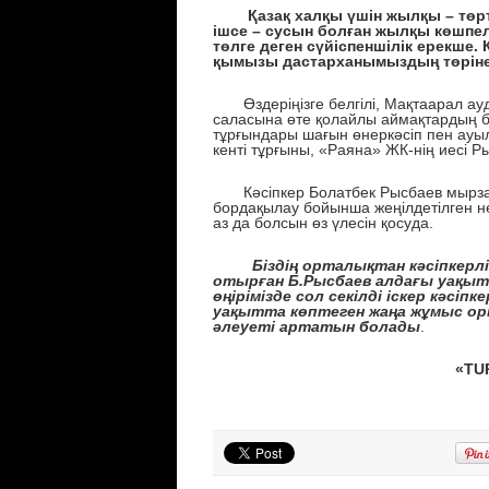
Қазақ халқы үшін жылқы – төрт тү
ішсе – сусын болған жылқы көшпелі
төлге деген сүйіспеншілік ерекше. 
қымызы дастарханымыздың төріне
Өздеріңізге белгілі, Мақтаарал а
саласына өте қолайлы аймақтардың бі
тұрғындары шағын өнеркәсіп пен ауы
кенті тұрғыны, «Раяна» ЖК-нің иесі 
Кәсіпкер Болатбек Рысбаев мырза
бордақылау бойынша жеңілдетілген не
аз да болсын өз үлесін қосуда.
Біздің орталықтан кәсіпкерлік
отырған Б.Рысбаев алдағы уақытта
өңірімізде сол секілді іскер кәсіп
уақытта көптеген жаңа жұмыс о
әлеуеті артатын болады
.
«TU