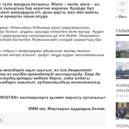
24
лік малдың патшасы. Мінсе – көлік, жесе – ас,
 халықтың бар керегіне жараған. Қазірде бұл
31
Киелі жануардың еті, қазы-қарта, жал мен жаясы,
н арнаулы орын алуда.
« Июл
уданы облысымыз бойынша ауыл шаруашылығы
ТАНЫ
рі болып, алдағы орында ілгерілеп келе жатыр. Аудан
л шаруашылық салаларына да өте бейім. Мырзакент
Рысбаев Болатбек Жумаханович сондай азаматтың бірі.
 «Ырыс» микроқаржы ұйымынан жылқы малын
сие иегері атанып, қазіргі таңда аудан экономикасына
 негіздерін оқып шығып, өз ісін дөңгелетіп
 өз кәсібін өркендетуді жоспарлауда. Егер де
керлердің қатары көбейе берсе, онда алдағы
рындары ашылып, ауданымыздың экономикалық
ПОЛИЦ
АРНАЛҒ
05/12
RKISTAN» кәсіпкерлерге қызмет көрсету орталығы»
КММ-нің Мақтаарал аудандық бөлімі.
АУДАН