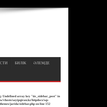
p
on line
150
СТИ
БИЛІК
ӘЛЕМДЕ
g
: Undefined array key "tie_sidebar_post" in
w/vhosts/sayipqiran.kz/httpdocs/wp-
/themes/jarida/sidebar.php
on line
152