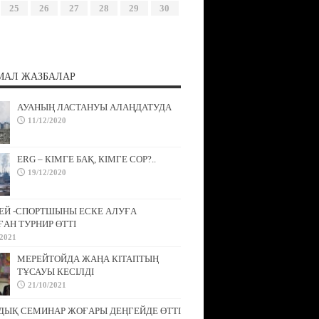
25
26
27
28
29
30
МАЛ ЖАЗБАЛАР
АУАНЫҢ ЛАСТАНУЫ АЛАҢДАТУДА
11/12/2020
ERG – КІМГЕ БАҚ, КІМГЕ СОР?..
19/12/2020
ЕЙ -СПОРТШЫНЫ ЕСКЕ АЛУҒА
АН ТУРНИР ӨТТІ
/2021
МЕРЕЙТОЙДА ЖАҢА КІТАПТЫҢ
ТҰСАУЫ КЕСІЛДІ
21/10/2021
ДЫҚ СЕМИНАР ЖОҒАРЫ ДЕҢГЕЙДЕ ӨТТІ