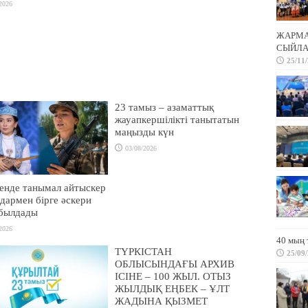
2026
ЖАРМА 
СЫЙЛА
25/11
23 тамыз – азаматтық
жауапкершілікті танытатын
маңызды күн
03/08/2026
енде танымал айтыскер
дармен бірге әскери
абылдады
2026
40 мың 
ТҮРКІСТАН
25/09
ОБЛЫСЫНДАҒЫ АРХИВ
ІСІНЕ – 100 ЖЫЛ. ОТЫЗ
ЖЫЛДЫҚ ЕҢБЕК – ҰЛТ
ЖАДЫНА ҚЫЗМЕТ