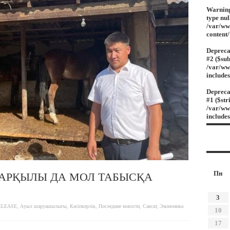
Warnin
type nul
/var/ww
content
Depreca
#2 ($sub
/var/ww
include
Depreca
#1 ($str
/var/ww
include
Пн
АРҚЫЛЫ ДА МОЛ ТАБЫСҚА
3
ELEASE
,
Ауыл шаруашылығы
,
Кәсіпкерлік
,
Последние новости
,
Саясат
,
Экономика
10
17