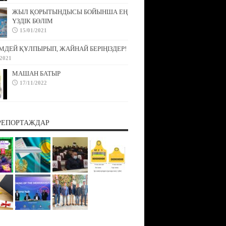
ЖЫЛ ҚОРЫТЫНДЫСЫ БОЙЫНША ЕҢ
ҮЗДІК БӨЛІМ
15/01/2021
МДЕЙ ҚҰЛПЫРЫП, ЖАЙНАЙ БЕРІҢІЗДЕР!
/2021
МАШАН БАТЫР
17/11/2022
РЕПОРТАЖДАР