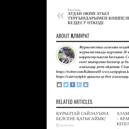
Previous:
АУДАН ӘКІМІ АУЫЛ
ТҰРҒЫНДАРЫМЕН КӨШПЕЛІ
КЕЗДЕСУ ӨТКІЗДІ
ABOUT ҚАЛМҰРАТ
Журналистика саласына кездей
журналистикада жүргеніме 20 
корректорлықтан бастадым. Со
газет шығарушы баспагер де бо
аласыздар деген ойдамын. Сізд
https://twitter.com/KalmuratD www.sayipqiran
https://t.me/sayipkir арқылы да біле аласыздар
RELATED ARTICLES
ҚҰРЫЛТАЙ САЙЛАУЫНА
АЗАМ
БЕЛСЕНЕ ҚАТЫСАЙЫҚ!
– КЕ
КЕПІЛ
06/08/2026