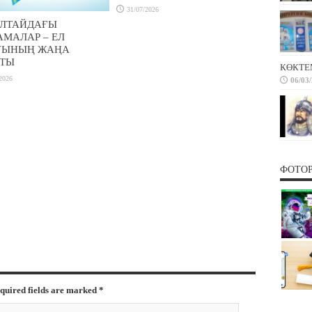
31/07/2026
ЛТАЙДАҒЫ
АМАЛАР – ЕЛ
УЫНЫҢ ЖАҢА
ТЫ
КӨКТЕ
2026
06/03
ФОТО
equired fields are marked
*