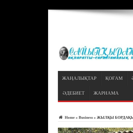
Warning
: Trying to access array offset on value of type bool in
/var/www/vhosts
ЖАҢАЛЫҚТАР
ҚОҒАМ
ӘДЕБИЕТ
ЖАРНАМА
Home
»
Business
»
ЖЫЛҚЫ БОРДАҚЫ