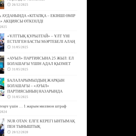
26/12/2025
АУДАНЫНДА «КІТАПҚА – ЕКІНШІ ӨМІР
» АКЦИЯСЫ ӨТКІЗІЛДІ
/2025
«ҰЛТТЫҚ ҚҰРЫЛТАЙ» – ҰЛТ ҮНІ
ЕСТІЛГЕН БАСТЫ МӘРТЕБЕЛІ АЛАҢ
31/05/2025
«АУЫЛ» ПАРТИЯСЫНА 25 ЖЫЛ: ЕЛ
БОЛАШАҒЫ ҮШІН АДАЛ ҚЫЗМЕТ
31/05/2025
БАЛАЛАРЫМЫЗДЫҢ ЖАРҚЫН
БОЛАШАҒЫ – «АУЫЛ»
ПАРТИЯСЫНЫҢ НАЗАРЫНДА
31/05/2025
теңге үшін … 1 жарым миллион штраф
/2024
NUR OTAN: ЕЛГЕ КЕРЕГІ ЫНТЫМАҚ
ПЕН ТЫНЫШТЫҚ
20/12/2020