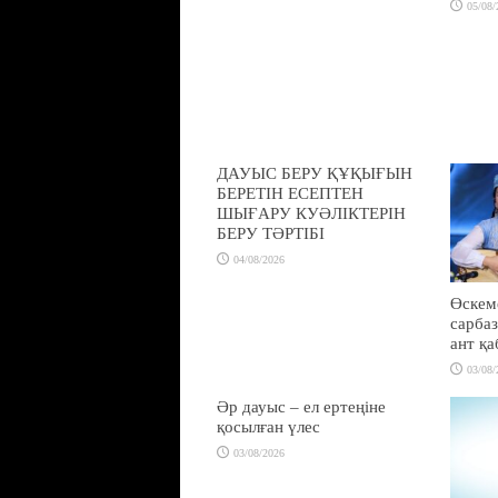
05/08/
ДАУЫС БЕРУ ҚҰҚЫҒЫН
БЕРЕТІН ЕСЕПТЕН
ШЫҒАРУ КУӘЛІКТЕРІН
БЕРУ ТӘРТІБІ
04/08/2026
Өскем
сарбаз
ант қ
03/08/
Әр дауыс – ел ертеңіне
қосылған үлес
03/08/2026