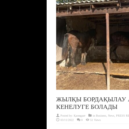
ЖЫЛҚЫ БОРДАҚЫЛАУ 
КЕНЕЛУГЕ БОЛАДЫ
Posted by:
Қалмұрат
in
Business
,
News
,
PRESS R
03/11/2022
0
51 Views