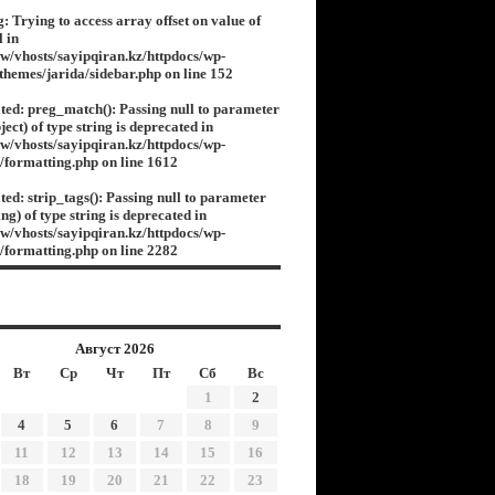
g
: Trying to access array offset on value of
l in
w/vhosts/sayipqiran.kz/httpdocs/wp-
/themes/jarida/sidebar.php
on line
152
ted
: preg_match(): Passing null to parameter
ject) of type string is deprecated in
w/vhosts/sayipqiran.kz/httpdocs/wp-
s/formatting.php
on line
1612
ted
: strip_tags(): Passing null to parameter
ing) of type string is deprecated in
w/vhosts/sayipqiran.kz/httpdocs/wp-
s/formatting.php
on line
2282
Август 2026
Вт
Ср
Чт
Пт
Сб
Вс
1
2
4
5
6
7
8
9
11
12
13
14
15
16
18
19
20
21
22
23