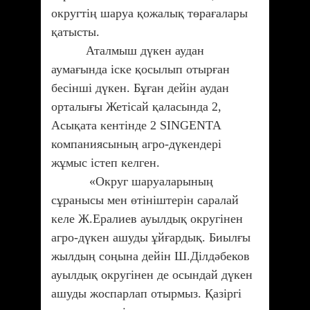
округтің шаруа қожалық төрағалары
қатысты.
Аталмыш дүкен аудан
аумағында іске қосылып отырған
бесінші дүкен. Бұған дейін аудан
орталығы Жетісай қаласында 2,
Асықата кентінде 2 SINGENTA
компаниясының агро-дүкендері
жұмыс істеп келген.
«Округ шаруаларының
сұранысы мен өтініштерін саралай
келе Ж.Ералиев ауылдық округінен
агро-дүкен ашуды ұйғардық. Биылғы
жылдың соңына дейін Ш.Ділдәбеков
ауылдық округінен де осындай дүкен
ашуды жоспарлап отырмыз. Қазіргі