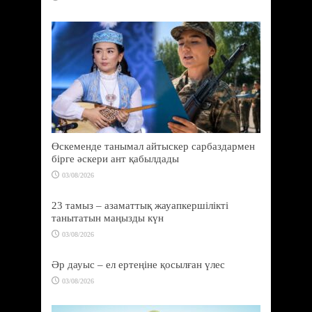
Өскеменде танымал айтыскер сарбаздармен
бірге әскери ант қабылдады
03/08/2026
23 тамыз – азаматтық жауапкершілікті
танытатын маңызды күн
03/08/2026
Әр дауыс – ел ертеңіне қосылған үлес
03/08/2026