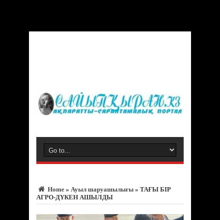
Warning
: Trying to access array offset on value of type bool in
/var/www/vhosts/sayipqiran.kz/httpdocs/wp-
content/themes/jarida/functions/common-scripts.php
on line
150
Home
»
Ауыл шаруашылығы
»
ТАҒЫ БІР
АГРО-ДҮКЕН АШЫЛДЫ