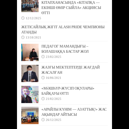
КІТАПХАНАСЫНДА «КІТАПҚА —
ЕКІНШІ ӨМІР СЫЙЛА» АКЦИЯСЫ
ӨТТІ
12/12/2025
ЖЕТІСАЙЛЫҚ ЖІГІТ ALASH PRIDE ЧЕМПИОНЫ
АТАНДЫ
13/10/2021
ПЕДАГОГ МАМАНДЫҒЫ –
БОЛАШАҚҚА БАСТАР ЖОЛ
23/02/2025
ЖАЗҒЫ МЕКТЕПТЕРДЕ ЖАҒДАЙ
ЖАСАЛҒАН
16/06/2021
«МӘШҺҮР-ЖҮСІП ОҚУЛАРЫ»
БАЙҚАУЫ ӨТТІ
21/02/2025
«АРАЙЛЫ КҮНІМ — АЗАТТЫҚ!» ЖАС
АҚЫНДАР АЙТЫСЫ
26/12/2025