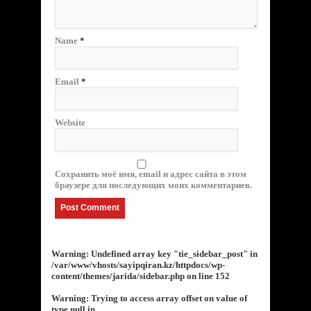
Name
*
Email
*
Website
Сохранить моё имя, email и адрес сайта в этом
браузере для последующих моих комментариев.
Warning
: Undefined array key "tie_sidebar_post" in
/var/www/vhosts/sayipqiran.kz/httpdocs/wp-
content/themes/jarida/sidebar.php
on line
152
Warning
: Trying to access array offset on value of
type null in