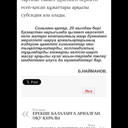
есеп-қисап құжаттары арқылы
субсидия ала алады.
Сонымен қатар, 20 жылдан бері
Қазақстан нарығында қызмет көрсетіп
келе жатқан компанияның жаңа дүкенінен
жергілікті шаруа қожалықтарының
өздеріне қажетті химикаттар мен
тыңайтқыштарды, голландиялық
тұқымдарды екіжақты келісім-шарт
жасау арқылы күзгі жиын-терімде төлеу
міндетімен алуға да мүмкіндіктері бар.
Б.НАЙМАНОВ.
Previous:
ЕРЕКШЕ БАЛАЛАРҒА АРНАЛҒАН
ОҚУ ҚҰРАЛЫ
Next: