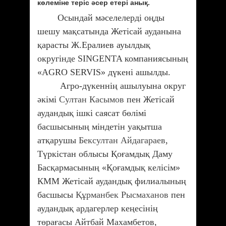
көлеміне теріс әсер етері анық.
Осындай мәселелерді оңды
шешу мақсатында Жетісай ауданына
қарасты Ж.Ералиев ауылдық
округінде SINGENTA компаниясының
«AGRO SERVIS» дүкені ашылды.
Агро-дүкеннің ашылуына округ
әкімі
Султан Касымов
пен Жетісай
аудандық ішкі саясат бөлімі
басшысының міндетін уақытша
атқарушы
Бексултан Айдагараев
,
Түркістан облысы Қоғамдық Даму
Басқармасының «Қоғамдық келісім»
КММ Жетісай аудандық филиалының
басшысы
Құрманбек Рысмаханов
пен
аудандық ардагерлер кеңесінің
төрағасы Айтбай Махамбетов,