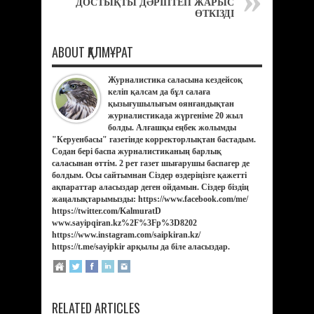
ДОСТЫҚТЫ ДӘРІПТЕП ЖАРЫС
ӨТКІЗДІ
ABOUT ҚАЛМҰРАТ
Журналистика саласына кездейсоқ
келіп қалсам да бұл салаға
қызығушылығым оянғандықтан
журналистикада жүргеніме 20 жыл
болды. Алғашқы еңбек жолымды
"Керуенбасы" газетінде корректорлықтан бастадым.
Содан бері баспа журналистиканың барлық
саласынан өттім. 2 рет газет шығарушы баспагер де
болдым. Осы сайтымнан Сіздер өздеріңізге қажетті
ақпараттар аласыздар деген ойдамын. Сіздер біздің
жаңалықтарымызды: https://www.facebook.com/me/
https://twitter.com/KalmuratD
www.sayipqiran.kz%2F%3Fp%3D8202
https://www.instagram.com/saipkiran.kz/
https://t.me/sayipkir арқылы да біле аласыздар.
RELATED ARTICLES