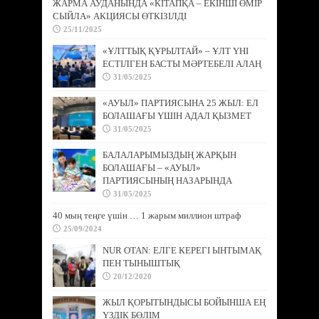
ЖАРМА АУДАНЫНДА «КІТАПҚА – ЕКІНШІ ӨМІР
СЫЙЛА» АКЦИЯСЫ ӨТКІЗІЛДІ
25/11/2025
«ҰЛТТЫҚ ҚҰРЫЛТАЙ» – ҰЛТ ҮНІ
ЕСТІЛГЕН БАСТЫ МӘРТЕБЕЛІ АЛАҢ
31/05/2025
«АУЫЛ» ПАРТИЯСЫНА 25 ЖЫЛ: ЕЛ
БОЛАШАҒЫ ҮШІН АДАЛ ҚЫЗМЕТ
31/05/2025
БАЛАЛАРЫМЫЗДЫҢ ЖАРҚЫН
БОЛАШАҒЫ – «АУЫЛ»
ПАРТИЯСЫНЫҢ НАЗАРЫНДА
31/05/2025
40 мың теңге үшін … 1 жарым миллион штраф
25/09/2024
NUR OTAN: ЕЛГЕ КЕРЕГІ ЫНТЫМАҚ
ПЕН ТЫНЫШТЫҚ
20/12/2020
ЖЫЛ ҚОРЫТЫНДЫСЫ БОЙЫНША ЕҢ
ҮЗДІК БӨЛІМ