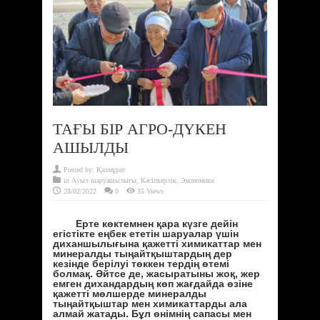
ТАҒЫ БІР АГРО-ДҮКЕН
АШЫЛДЫ
Posted by:
Қалмұрат
in
Ауыл шаруашылығы
,
Кәсіпкерлік
,
Экономика
28/02/2022
0
35 Views
Ерте көктемнен қара күзге дейін
егістікте еңбек ететін шаруалар үшін
диханшылығына қажетті химикаттар мен
минералды тыңайтқыштардың дер
кезінде берілуі төккен тердің өтемі
болмақ. Әйтсе де, жасыратыны жоқ, жер
емген дихандардың көп жағдайда өзіне
қажетті мөлшерде минералды
тыңайтқыштар мен химикаттарды ала
алмай жатады. Бұл өнімнің сапасы мен