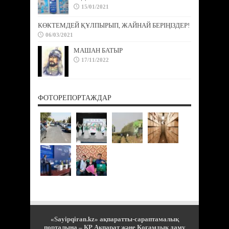
15/01/2021
КӨКТЕМДЕЙ ҚҰЛПЫРЫП, ЖАЙНАЙ БЕРІҢІЗДЕР!
06/03/2021
МАШАН БАТЫР
17/11/2022
ФОТОРЕПОРТАЖДАР
«Sayipqiran.kz» ақпаратты-сараптамалық
порталына – ҚР Ақпарат және Қоғамдық даму