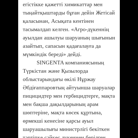
егістікке қажетті химикаттар мен
тыңайтқыштарды бұған дейін Жетісай
қаласынан, Асықата кентінен
тасымалдап келген. «Агро-дүкеннің
ауылдан ашылуы шаруаның шығынын
азайтып, сапасын қадағалауға да
мүмкіндік береді» дейді.
SINGENTA компаниясының
Түркістан және Қызылорда
облыстарындағы өкілі Нұржау
Әбдіғаппаровтың айтуынша шаруалар
пицицидтер мен гербицидтерге, мақта
мен бақша дақылдарының арам
шөптеріне, мақта көсек құртына,
өрмекші кенесіне қарсы ауыл
шаруашылығы министрлігі бекіткен
тәртіпке сәйкес дүкеннен берілген