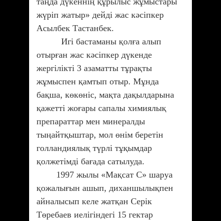
таңда дүкеннің құрылыс жұмыстары
жүріп жатыр» дейді жас кәсіпкер
Асылбек Тастанбек.
Игі бастаманы қолға алып
отырған жас кәсіпкер дүкенде
жергілікті 3 азаматты тұрақты
жұмыспен қамтып отыр. Мұнда
бақша, көкөніс, мақта дақылдарына
қажетті жоғары сапалы химиялық
препараттар мен минералды
тыңайтқыштар, мол өнім беретін
голландиялық түрлі тұқымдар
қолжетімді бағада сатылуда.
1997 жылы «Мақсат С» шаруа
қожалығын ашып, диханшылықпен
айналысып келе жатқан Серік
Төребаев иелігіндегі 15 гектар