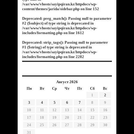
/var/www/vhosts/sayipqiran.kz/httpdocs/wp-
content/themes/jarida/sidebar.php
on line
152
Deprecated
: preg_match(): Passing null to parameter
#2 ($subject) of type string is deprecated in
/var/www/vhosts/sayipqiran.kz/httpdocs/wp-
includes/formatting.php
on line
1612
Deprecated
: strip_tags(): Passing null to parameter
#1 ($string) of type string is deprecated in
/var/www/vhosts/sayipqiran.kz/httpdocs/wp-
includes/formatting.php
on line
2282
Август 2026
Пн
Вт
Ср
Чт
Пт
Сб
Вс
1
2
3
4
5
6
7
8
9
10
11
12
13
14
15
16
17
18
19
20
21
22
23
24
25
26
27
28
29
30
31