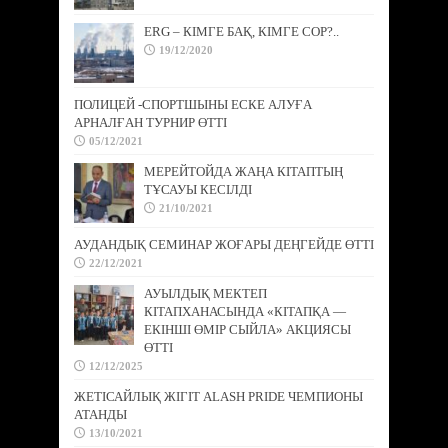
ERG – КІМГЕ БАҚ, КІМГЕ СОР?..
19/12/2020
ПОЛИЦЕЙ -СПОРТШЫНЫ ЕСКЕ АЛУҒА
АРНАЛҒАН ТУРНИР ӨТТІ
05/12/2021
МЕРЕЙТОЙДА ЖАҢА КІТАПТЫҢ
ТҰСАУЫ КЕСІЛДІ
21/10/2021
АУДАНДЫҚ СЕМИНАР ЖОҒАРЫ ДЕҢГЕЙДЕ ӨТТІ
22/12/2021
АУЫЛДЫҚ МЕКТЕП
КІТАПХАНАСЫНДА «КІТАПҚА —
ЕКІНШІ ӨМІР СЫЙЛА» АКЦИЯСЫ
ӨТТІ
12/12/2025
ЖЕТІСАЙЛЫҚ ЖІГІТ ALASH PRIDE ЧЕМПИОНЫ
АТАНДЫ
13/10/2021