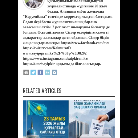
қызығушылығым оянғандықтан
журналистикада жүргеніме 20 жыл
болды. Алғашқы еңбек жолымды
"Керуенбасы" газетінде корректорлықтан бастадым.
Содан бері баспа журналистиканың барлық
саласынан өттім. 2 рет газет шығарушы баспагер де
болдым. Осы сайтымнан Сіздер өздеріңізге қажетті
ақпараттар аласыздар деген ойдамын. Сіздер біздің
жаңалықтарымызды: https://www.facebook.com/me/
https://twitter.com/KalmuratD
www.sayipqiran.kz%2F%3Fp%3D8202
https://www.instagram.com/saipkiran.kz/
https://t.me/sayipkir арқылы да біле аласыздар.
RELATED ARTICLES