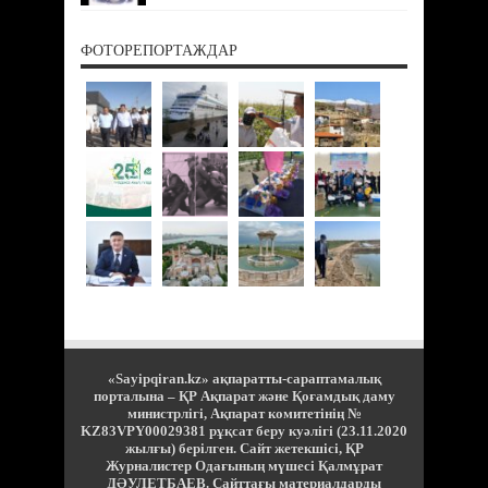
ФОТОРЕПОРТАЖДАР
«Sayipqiran.kz» ақпаратты-сараптамалық
порталына – ҚР Ақпарат және Қоғамдық даму
министрлігі, Ақпарат комитетінің №
KZ83VPY00029381 рұқсат беру куәлігі (23.11.2020
жылғы) берілген. Сайт жетекшісі, ҚР
Журналистер Одағының мүшесі Қалмұрат
ДӘУЛЕТБАЕВ. Сайттағы материалдарды