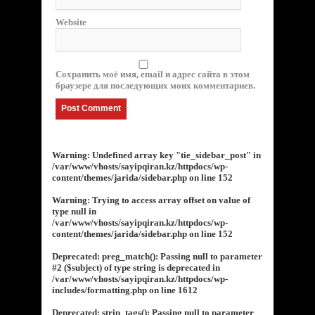
Website
Сохранить моё имя, email и адрес сайта в этом
браузере для последующих моих комментариев.
Warning
: Undefined array key "tie_sidebar_post" in
/var/www/vhosts/sayipqiran.kz/httpdocs/wp-
content/themes/jarida/sidebar.php
on line
152
Warning
: Trying to access array offset on value of
type null in
/var/www/vhosts/sayipqiran.kz/httpdocs/wp-
content/themes/jarida/sidebar.php
on line
152
Deprecated
: preg_match(): Passing null to parameter
#2 ($subject) of type string is deprecated in
/var/www/vhosts/sayipqiran.kz/httpdocs/wp-
includes/formatting.php
on line
1612
Deprecated
: strip_tags(): Passing null to parameter