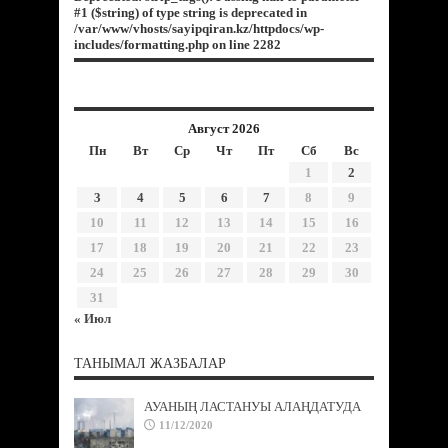
#1 ($string) of type string is deprecated in
/var/www/vhosts/sayipqiran.kz/httpdocs/wp-
includes/formatting.php
on line
2282
Август 2026
Пн
Вт
Ср
Чт
Пт
Сб
Вс
1
2
3
4
5
6
7
8
9
10
11
12
13
14
15
16
17
18
19
20
21
22
23
24
25
26
27
28
29
30
31
« Июл
ТАНЫМАЛ ЖАЗБАЛАР
АУАНЫҢ ЛАСТАНУЫ АЛАҢДАТУДА
11/12/2020