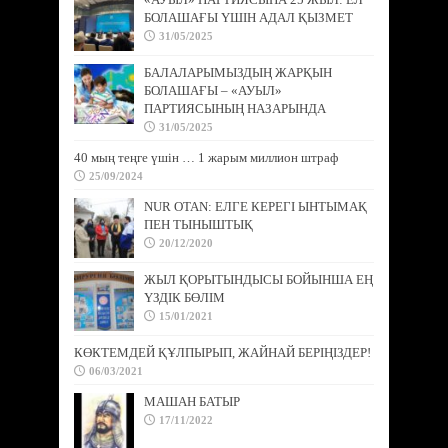
БОЛАШАҒЫ ҮШІН АДАЛ ҚЫЗМЕТ
31/05/2025
БАЛАЛАРЫМЫЗДЫҢ ЖАРҚЫН
БОЛАШАҒЫ – «АУЫЛ»
ПАРТИЯСЫНЫҢ НАЗАРЫНДА
31/05/2025
40 мың теңге үшін … 1 жарым миллион штраф
25/09/2024
NUR OTAN: ЕЛГЕ КЕРЕГІ ЫНТЫМАҚ
ПЕН ТЫНЫШТЫҚ
20/12/2020
ЖЫЛ ҚОРЫТЫНДЫСЫ БОЙЫНША ЕҢ
ҮЗДІК БӨЛІМ
15/01/2021
КӨКТЕМДЕЙ ҚҰЛПЫРЫП, ЖАЙНАЙ БЕРІҢІЗДЕР!
06/03/2021
МАШАН БАТЫР
17/11/2022