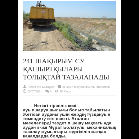
241 ШАҚЫРЫМ СУ
ҚАШЫРТҚЫЛАРЫ
ТОЛЫҚТАЙ ТАЗАЛАНАДЫ
Posted by:
Қалмұрат
in
Ауыл шаруашылығы
,
Экономика
09/07/2021
0
46 Views
Негізгі тіршілік көзі
ауылшаруашылығы болып табылатын
Жетісай ауданы үшін жердің тұздануын
төмендету өте өзекті. Аталған
мәселелерді тездетіп шешу мақсатында,
аудан әкімі Мұрат Болатұлы механикалық
тазалау жұмыстары жүргізіліп жатқан
каналдарда болды.