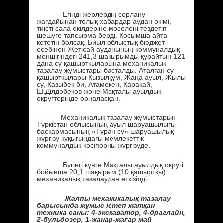
Егінді жерлердің сорлану
жағдайынан толық хабардар аудан әкімі,
тиісті сала өкілдеріне мәселені тездетіп
шешуге тапсырма берді. Қосымша айта
кететін болсақ. Биыл облыстық бюджет
есебінен Жетісай ауданының коммуналдық
меншігіндегі 241,3 шақырымды құрайтын 121
дана су қашыртқыларына механикалық
тазалау жұмыстары басталды. Аталған су
қашыртқылары Қызылқұм, Жаңа ауыл, Жылы
су, Қазыбек би, Атамекен, Қарақай,
Ш.Ділдәбеков және Мақталы ауылдық
округтерінде орналасқан.
Механикалық тазалау жұмыстарын
Түркістан облысының ауыл шаруашылығы
басқармасының «Тұран су» шаруашылық
жүргізу құқығындағы мемлекеттік
коммуналдық кәсіпорны жүргізуде.
Бүгінгі күнге Мақталы ауылдық округі
бойынша 20,1 шақырым (10 қашыртқы)
механикалық тазалаудан өткізілді.
Жалпы механикалық тазалау
барысында жұмыс істеп жатқан
техника саны: 4-экскаватор, 4-драглайн,
2-бульдозер, 1-жанар-жағар май