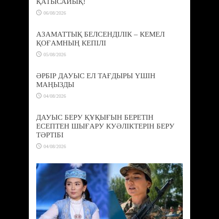
ҚАТЫСАЙЫҚ!
06/08/2026
АЗАМАТТЫҚ БЕЛСЕНДІЛІК – КЕМЕЛ
ҚОҒАМНЫҢ КЕПІЛІ
05/08/2026
ӘРБІР ДАУЫС ЕЛ ТАҒДЫРЫ ҮШІН
МАҢЫЗДЫ
04/08/2026
ДАУЫС БЕРУ ҚҰҚЫҒЫН БЕРЕТІН
ЕСЕПТЕН ШЫҒАРУ КУӘЛІКТЕРІН БЕРУ
ТӘРТІБІ
04/08/2026