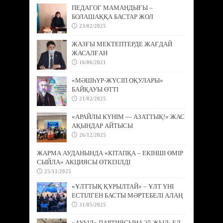
ПЕДАГОГ МАМАНДЫҒЫ –
БОЛАШАҚҚА БАСТАР ЖОЛ
23/02/2025
ЖАЗҒЫ МЕКТЕПТЕРДЕ ЖАҒДАЙ
ЖАСАЛҒАН
16/06/2021
«МӘШҺҮР-ЖҮСІП ОҚУЛАРЫ»
БАЙҚАУЫ ӨТТІ
21/02/2025
«АРАЙЛЫ КҮНІМ — АЗАТТЫҚ!» ЖАС
АҚЫНДАР АЙТЫСЫ
26/12/2025
ЖАРМА АУДАНЫНДА «КІТАПҚА – ЕКІНШІ ӨМІР
СЫЙЛА» АКЦИЯСЫ ӨТКІЗІЛДІ
25/11/2025
«ҰЛТТЫҚ ҚҰРЫЛТАЙ» – ҰЛТ ҮНІ
ЕСТІЛГЕН БАСТЫ МӘРТЕБЕЛІ АЛАҢ
31/05/2025
«АУЫЛ» ПАРТИЯСЫНА 25 ЖЫЛ: ЕЛ