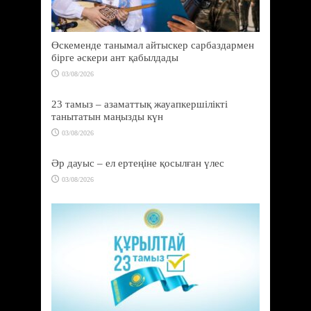
Өскеменде танымал айтыскер сарбаздармен
бірге әскери ант қабылдады
03/08/2026
23 тамыз – азаматтық жауапкершілікті
танытатын маңызды күн
03/08/2026
Әр дауыс – ел ертеңіне қосылған үлес
03/08/2026