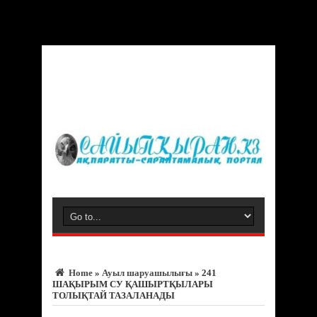
Warning
: Trying to access array offset on value of type bool in
/var/www/vhosts/sayipqiran.kz/httpdocs/wp-
content/themes/jarida/functions/common-scripts.php
on line
150
Home
»
Ауыл шаруашылығы
»
241
ШАҚЫРЫМ СУ ҚАШЫРТҚЫЛАРЫ
ТОЛЫҚТАЙ ТАЗАЛАНАДЫ