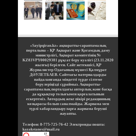
«Sayipqiran.kz» ақпаратты-сараптамалық
порталына – ҚР Ақпарат және Қоғамдық даму
министрлігі, Ақпарат комитетінің №
KZ83VPY00029381 рұқсат беру куәлігі (23.11.2020
жылғы) берілген. Сайт жетекшісі, ҚР
Журналистер Одағының мүшесі Қалмұрат
ДӘУЛЕТБАЕВ. Сайттағы материалдарды
пайдаланғанда міндетті түрде сілтеме
берулеріңізді сұраймыз. Ақпаратты-
сараптамалық порталдағы авторлық және басқа
да құқықтар толығымен қорғалатынын
ескертеміз. Автордың жеке пікірі редакцияның
көзқарасы болып саналмайды. Жарнама мен
түрлі хабарландыруларға жарнама беруші
жауапты.
Телефон: 8-775-725-76-42 Электронды пошта:
kazakstanes@mail.ru