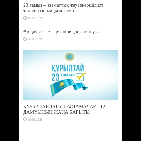
23 тамыз – азаматтық жауапкершілікті
танытатын маңызды күн
03/08/2026
Әр дауыс – ел ертеңіне қосылған үлес
03/08/2026
ҚҰРЫЛТАЙДАҒЫ БАСТАМАЛАР – ЕЛ
ДАМУЫНЫҢ ЖАҢА БАҒЫТЫ
02/08/2026