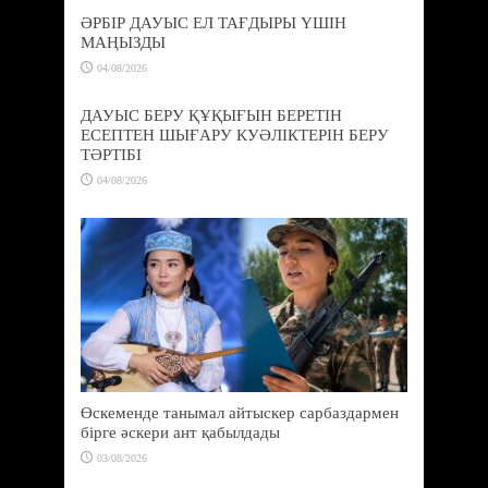
ӘРБІР ДАУЫС ЕЛ ТАҒДЫРЫ ҮШІН
МАҢЫЗДЫ
04/08/2026
ДАУЫС БЕРУ ҚҰҚЫҒЫН БЕРЕТІН
ЕСЕПТЕН ШЫҒАРУ КУӘЛІКТЕРІН БЕРУ
ТӘРТІБІ
04/08/2026
Өскеменде танымал айтыскер сарбаздармен
бірге әскери ант қабылдады
03/08/2026