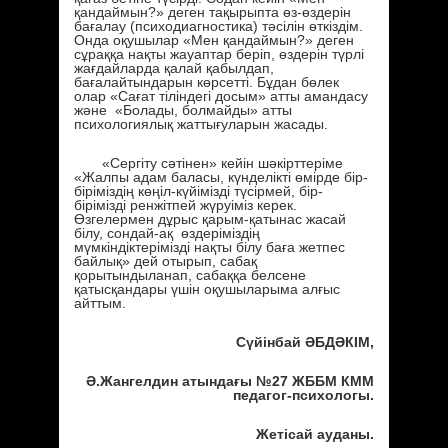
қандаймын?» деген тақырыпта өз-өздерін
бағалау (психодиагностика) тәсілін өткіздім.
Онда оқушылар «Мен қандаймын?» деген
сұраққа нақты жауаптар беріп, өздерін түрлі
жағдайларда қалай қабылдап,
бағалайтындарын көрсетті. Бұдан бөлек
олар «Сағат тіліндегі досым» атты амандасу
және «Болады, болмайды» атты
психологиялық жаттығуларын жасады.
«Сергіту сәтінен» кейін шәкірттеріме
«Жалпы адам баласы, күнделікті өмірде бір-
біріміздің көңіл-күйімізді түсірмей, бір-
бірімізді ренжітпей жүруіміз керек.
Өзгелермен дұрыс қарым-қатынас жасай
білу, сондай-ақ өздеріміздің
мүмкіндіктерімізді нақты білу баға жетпес
байлық» дей отырып, сабақ
қорытындыланап, сабаққа белсене
қатысқандары үшін оқушыларыма алғыс
айттым.
Сүйінбай ӘБДӘКІМ,
Ә.Жангелдин атындағы №27 ЖББМ КММ
педагог-психологы.
Жетісай ауданы.