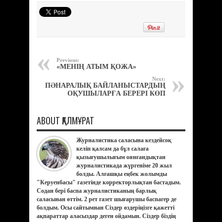
Previous:
«МЕНІҢ АТЫМ ҚОЖА»
Next:
ПӘНАРАЛЫҚ БАЙЛАНЫСТАРДЫҢ
ОҚУШЫЛАРҒА БЕРЕРІ КӨП
ABOUT ҚАЛМҰРАТ
Журналистика саласына кездейсоқ
келіп қалсам да бұл салаға
қызығушылығым оянғандықтан
журналистикада жүргеніме 20 жыл
болды. Алғашқы еңбек жолымды
"Керуенбасы" газетінде корректорлықтан бастадым.
Содан бері баспа журналистиканың барлық
саласынан өттім. 2 рет газет шығарушы баспагер де
болдым. Осы сайтымнан Сіздер өздеріңізге қажетті
ақпараттар аласыздар деген ойдамын. Сіздер біздің