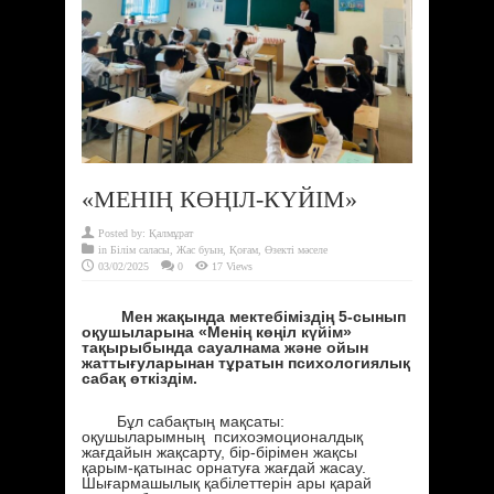
«МЕНІҢ КӨҢІЛ-КҮЙІМ»
Posted by:
Қалмұрат
in
Білім саласы
,
Жас буын
,
Қоғам
,
Өзекті мәселе
03/02/2025
0
17 Views
Мен жақында мектебіміздің 5-сынып
оқушыларына «Менің көңіл күйім»
тақырыбында сауалнама және ойын
жаттығуларынан тұратын психологиялық
сабақ өткіздім.
Бұл сабақтың мақсаты:
оқушыларымның психоэмоционалдық
жағдайын жақсарту, бір-бірімен жақсы
қарым-қатынас орнатуға жағдай жасау.
Шығармашылық қабілеттерін ары қарай