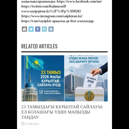
жаңалықтарымызды: https://www.facebook.com/me/
https://twitter.com/KalmuratD
www.sayipqiran.kz%2F%3Fp%3D8202
https://www.instagram.com/saipkiran.kz/
https://t.me/sayipkir арқылы да біле аласыздар.
RELATED ARTICLES
23 ТАМЫЗДАҒЫ ҚҰРЫЛТАЙ САЙЛАУЫ:
ЕЛ БОЛАШАҒЫ ҮШІН МАҢЫЗДЫ
ТАҢДАУ
07/08/2026