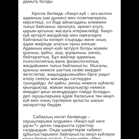
дамыту болды.
Кіріспе бөлімде «Көңіл-күй – кез-келген
адамның ішкі дүниесі мен позитивтерінің
көрсеткіші, ол бізді айналадағы әлеммен
тығыз байланыс орнатуға, әрекет етуге,
қарым-қатынас жасауға итермелейді. Көңіл-
күй әртүрлі жағдайлар мен оқиғаларға
байланысты өзгеріп отырады және оның
адам өмірінде алатын орны өзгеше.
Адамның көңіл-күйі әртүрлі болуы мүмкін:
қуаныш, қайғы, ашу, қорқыныш, реніш,
бейтараптық. Бұл жайлар адамның
психологиялық және физиологиялық
жағдайымен тығыз байланысты. Мысалы,
қуаныш немесе шаттық сезімі өмірдегі
жетістіктер, жақындарымызбен бірге уақыт
өткізу сияқты жағымды сәттерден
туындайды. Ал қайғы, реніш немесе күйзеліс
қиындықтар, жаман жаңалықтар немесе
өмірдегі қиын кезеңдерден пайда болады»
деп оқушыларыма адам баласына тән көңіл-
күй мен оның түрлеріне қатысты шағын
ақпараттар бердім.
Сабақтың негізгі бөлімінде –
оқушыларыма алдымен «Көңіл-күй неге
ұқсас?» деген тақырыпта суреттер
салдырдым. Онда шәкірттерім табиғат
құбылыстарымен байланысты көңіл-күйлерін
қағаз бетіне түсірді. Содан кейін «Мен