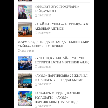
«МӘШҺҮР-ЖҮСІП ОҚУЛАРЫ»
БАЙҚАУЫ ӨТТІ
21/02/2025
«АРАЙЛЫ КҮНІМ — АЗАТТЫҚ!» ЖАС
АҚЫНДАР АЙТЫСЫ
26/12/2025
ЖАРМА АУДАНЫНДА «КІТАПҚА – ЕКІНШІ ӨМІР
СЫЙЛА» АКЦИЯСЫ ӨТКІЗІЛДІ
25/11/2025
«ҰЛТТЫҚ ҚҰРЫЛТАЙ» – ҰЛТ ҮНІ
ЕСТІЛГЕН БАСТЫ МӘРТЕБЕЛІ АЛАҢ
31/05/2025
«АУЫЛ» ПАРТИЯСЫНА 25 ЖЫЛ: ЕЛ
БОЛАШАҒЫ ҮШІН АДАЛ ҚЫЗМЕТ
31/05/2025
БАЛАЛАРЫМЫЗДЫҢ ЖАРҚЫН
БОЛАШАҒЫ – «АУЫЛ»
ПАРТИЯСЫНЫҢ НАЗАРЫНДА
31/05/2025