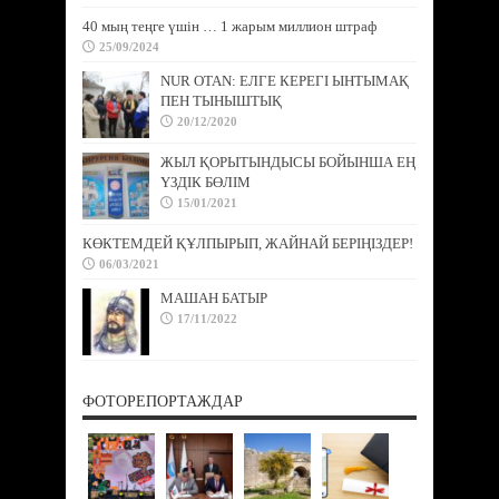
40 мың теңге үшін … 1 жарым миллион штраф
25/09/2024
NUR OTAN: ЕЛГЕ КЕРЕГІ ЫНТЫМАҚ
ПЕН ТЫНЫШТЫҚ
20/12/2020
ЖЫЛ ҚОРЫТЫНДЫСЫ БОЙЫНША ЕҢ
ҮЗДІК БӨЛІМ
15/01/2021
КӨКТЕМДЕЙ ҚҰЛПЫРЫП, ЖАЙНАЙ БЕРІҢІЗДЕР!
06/03/2021
МАШАН БАТЫР
17/11/2022
ФОТОРЕПОРТАЖДАР