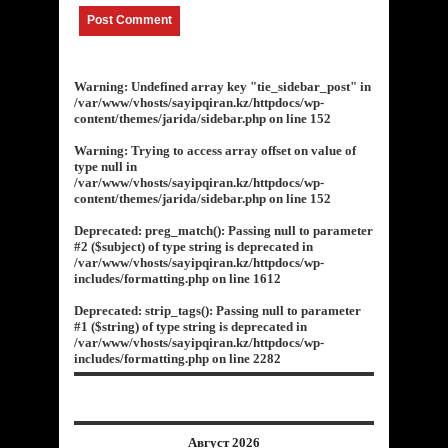
Warning
: Undefined array key "tie_sidebar_post" in
/var/www/vhosts/sayipqiran.kz/httpdocs/wp-
content/themes/jarida/sidebar.php
on line
152
Warning
: Trying to access array offset on value of
type null in
/var/www/vhosts/sayipqiran.kz/httpdocs/wp-
content/themes/jarida/sidebar.php
on line
152
Deprecated
: preg_match(): Passing null to parameter
#2 ($subject) of type string is deprecated in
/var/www/vhosts/sayipqiran.kz/httpdocs/wp-
includes/formatting.php
on line
1612
Deprecated
: strip_tags(): Passing null to parameter
#1 ($string) of type string is deprecated in
/var/www/vhosts/sayipqiran.kz/httpdocs/wp-
includes/formatting.php
on line
2282
Август 2026