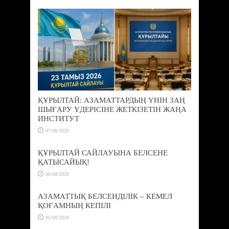
ҚҰРЫЛТАЙ: АЗАМАТТАРДЫҢ ҮНІН ЗАҢ
ШЫҒАРУ ҮДЕРІСІНЕ ЖЕТКІЗЕТІН ЖАҢА
ИНСТИТУТ
07/08/2026
ҚҰРЫЛТАЙ САЙЛАУЫНА БЕЛСЕНЕ
ҚАТЫСАЙЫҚ!
06/08/2026
АЗАМАТТЫҚ БЕЛСЕНДІЛІК – КЕМЕЛ
ҚОҒАМНЫҢ КЕПІЛІ
05/08/2026