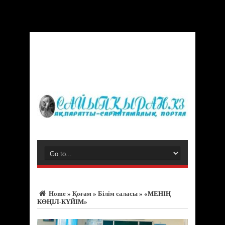
Warning
: Trying to access array offset on value of type bool in
/var/www/vhosts/sayipqiran.kz/httpdocs/wp-
content/themes/jarida/functions/common-scripts.php
on line
150
Home
»
Қоғам
»
Білім саласы
»
«МЕНІҢ
КӨҢІЛ-КҮЙІМ»