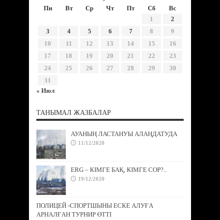
Пн
Вт
Ср
Чт
Пт
Сб
Вс
1
2
3
4
5
6
7
8
9
10
11
12
13
14
15
16
17
18
19
20
21
22
23
24
25
26
27
28
29
30
31
« Июл
ТАНЫМАЛ ЖАЗБАЛАР
АУАНЫҢ ЛАСТАНУЫ АЛАҢДАТУДА
11/12/2020
ERG – КІМГЕ БАҚ, КІМГЕ СОР?..
19/12/2020
ПОЛИЦЕЙ -СПОРТШЫНЫ ЕСКЕ АЛУҒА
АРНАЛҒАН ТУРНИР ӨТТІ