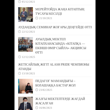
05/12/2021
МЕРЕЙТОЙДА ЖАҢА КІТАПТЫҢ
ТҰСАУЫ КЕСІЛДІ
21/10/2021
АУДАНДЫҚ СЕМИНАР ЖОҒАРЫ ДЕҢГЕЙДЕ ӨТТІ
22/12/2021
АУЫЛДЫҚ МЕКТЕП
КІТАПХАНАСЫНДА «КІТАПҚА —
ЕКІНШІ ӨМІР СЫЙЛА» АКЦИЯСЫ
ӨТТІ
12/12/2025
ЖЕТІСАЙЛЫҚ ЖІГІТ ALASH PRIDE ЧЕМПИОНЫ
АТАНДЫ
13/10/2021
ПЕДАГОГ МАМАНДЫҒЫ –
БОЛАШАҚҚА БАСТАР ЖОЛ
23/02/2025
ЖАЗҒЫ МЕКТЕПТЕРДЕ ЖАҒДАЙ
ЖАСАЛҒАН
16/06/2021