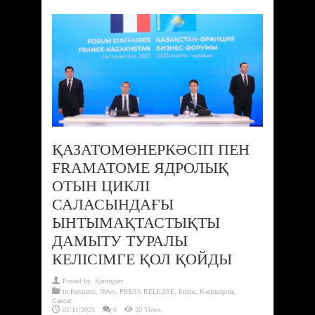
ҚАЗАТОМӨНЕРКӘСІП ПЕН
FRAMATOME ЯДРОЛЫҚ
ОТЫН ЦИКЛІ
САЛАСЫНДАҒЫ
ЫНТЫМАҚТАСТЫҚТЫ
ДАМЫТУ ТУРАЛЫ
КЕЛІСІМГЕ ҚОЛ ҚОЙДЫ
Posted by:
Қалмұрат
in
Business
,
News
,
PRESS RELEASE
,
Билік
,
Кәсіпкерлік
,
Саясат
02/11/2023
0
20 Views