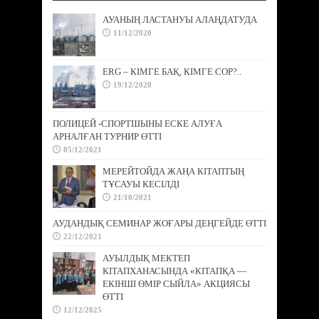
АУАНЫҢ ЛАСТАНУЫ АЛАҢДАТУДА
11/12/2020
ERG – КІМГЕ БАҚ, КІМГЕ СОР?..
19/12/2020
ПОЛИЦЕЙ -СПОРТШЫНЫ ЕСКЕ АЛУҒА
АРНАЛҒАН ТУРНИР ӨТТІ
05/12/2021
МЕРЕЙТОЙДА ЖАҢА КІТАПТЫҢ
ТҰСАУЫ КЕСІЛДІ
21/10/2021
АУДАНДЫҚ СЕМИНАР ЖОҒАРЫ ДЕҢГЕЙДЕ ӨТТІ
22/12/2021
АУЫЛДЫҚ МЕКТЕП
КІТАПХАНАСЫНДА «КІТАПҚА —
ЕКІНШІ ӨМІР СЫЙЛА» АКЦИЯСЫ
ӨТТІ
12/12/2025