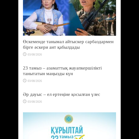
Өскеменде танымал айтыскер сарбаздармен
бірге әскери ант қабылдады
03/08/2026
23 тамыз – азаматтық жауапкершілікті
танытатын маңызды күн
03/08/2026
Әр дауыс – ел ертеңіне қосылған үлес
03/08/2026