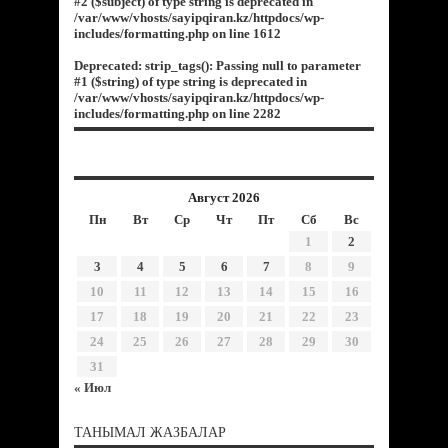
#2 ($subject) of type string is deprecated in
/var/www/vhosts/sayipqiran.kz/httpdocs/wp-
includes/formatting.php
on line
1612
Deprecated
: strip_tags(): Passing null to parameter
#1 ($string) of type string is deprecated in
/var/www/vhosts/sayipqiran.kz/httpdocs/wp-
includes/formatting.php
on line
2282
Август 2026
Пн
Вт
Ср
Чт
Пт
Сб
Вс
1
2
3
4
5
6
7
8
9
10
11
12
13
14
15
16
17
18
19
20
21
22
23
24
25
26
27
28
29
30
31
« Июл
ТАНЫМАЛ ЖАЗБАЛАР