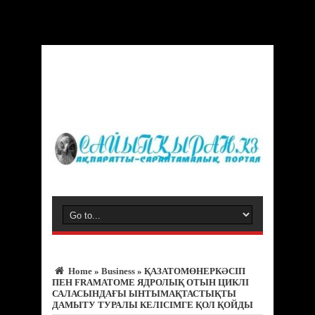
Warning
: Trying to access array offset on value of type bool in
/var/www/vhosts/sayipqiran.kz/httpdocs/wp-
content/themes/jarida/functions/common-scripts.php
on line
150
Home
»
Business
»
ҚАЗАТОМӨНЕРКӘСІП
ПЕН FRAMATOME ЯДРОЛЫҚ ОТЫН ЦИКЛІ
САЛАСЫНДАҒЫ ЫНТЫМАҚТАСТЫҚТЫ
ДАМЫТУ ТУРАЛЫ КЕЛІСІМГЕ ҚОЛ ҚОЙДЫ