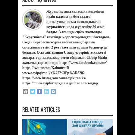
Журналистика саласына кездейсоқ
келіп қалсам да бұл салаға
қызығушылығым оянғандықтан
журналистикада жүргеніме 20 жыл
болды. Алғашқы еңбек жолымды
"Керуенбасы" газетінде корректорлықтан бастадым.
Содан бері баспа журналистиканың барлық
саласынан өттім. 2 рет газет шығарушы баспагер де
болдым. Осы сайтымнан Сіздер өздеріңізге қажетті
ақпараттар аласыздар деген ойдамын. Сіздер біздің
жаңалықтарымызды: https://www.facebook.com/me/
https://twitter.com/KalmuratD
www.sayipqiran.kz%2F%3Fp%3D8202
https://www.instagram.com/saipkiran.kz/
https://t.me/sayipkir арқылы да біле аласыздар.
RELATED ARTICLES