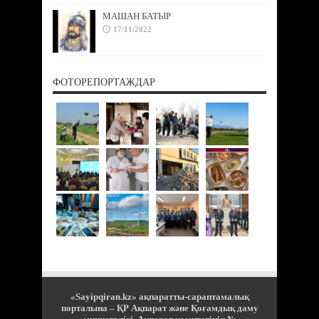
МАШАН БАТЫР
17/11/2022
ФОТОРЕПОРТАЖДАР
«Sayipqiran.kz» ақпаратты-сараптамалық
порталына – ҚР Ақпарат және Қоғамдық даму