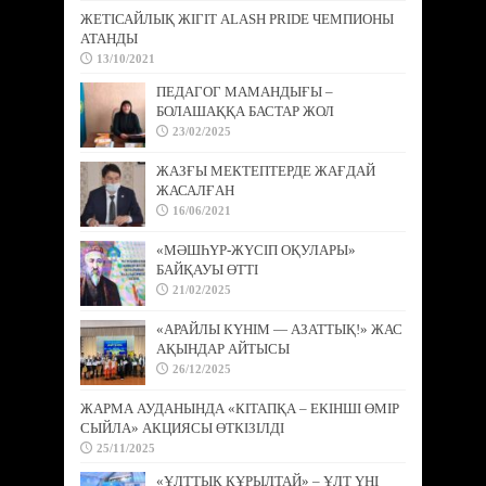
ЖЕТІСАЙЛЫҚ ЖІГІТ ALASH PRIDE ЧЕМПИОНЫ
АТАНДЫ
13/10/2021
ПЕДАГОГ МАМАНДЫҒЫ –
БОЛАШАҚҚА БАСТАР ЖОЛ
23/02/2025
ЖАЗҒЫ МЕКТЕПТЕРДЕ ЖАҒДАЙ
ЖАСАЛҒАН
16/06/2021
«МӘШҺҮР-ЖҮСІП ОҚУЛАРЫ»
БАЙҚАУЫ ӨТТІ
21/02/2025
«АРАЙЛЫ КҮНІМ — АЗАТТЫҚ!» ЖАС
АҚЫНДАР АЙТЫСЫ
26/12/2025
ЖАРМА АУДАНЫНДА «КІТАПҚА – ЕКІНШІ ӨМІР
СЫЙЛА» АКЦИЯСЫ ӨТКІЗІЛДІ
25/11/2025
«ҰЛТТЫҚ ҚҰРЫЛТАЙ» – ҰЛТ ҮНІ