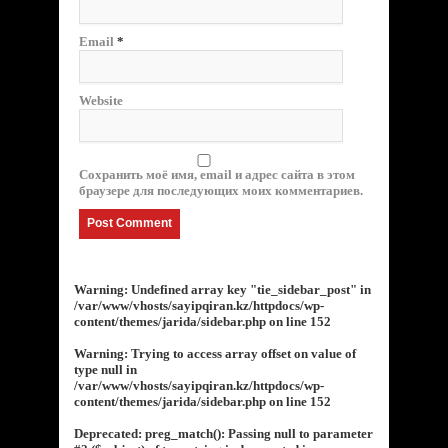
Email
*
Website
Сохранить моё имя, email и адрес сайта в этом
браузере для последующих моих комментариев.
Warning
: Undefined array key "tie_sidebar_post" in
/var/www/vhosts/sayipqiran.kz/httpdocs/wp-
content/themes/jarida/sidebar.php
on line
152
Warning
: Trying to access array offset on value of
type null in
/var/www/vhosts/sayipqiran.kz/httpdocs/wp-
content/themes/jarida/sidebar.php
on line
152
Deprecated
: preg_match(): Passing null to parameter