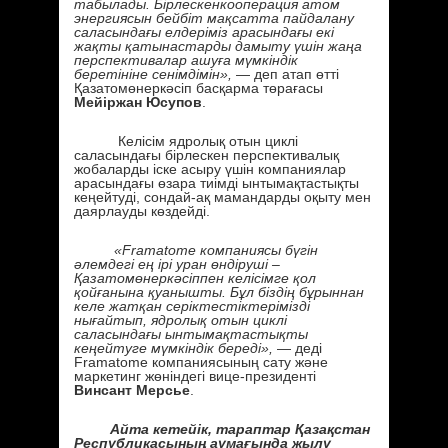
табылады. Бірлескенкооперация атом
энергиясын бейбіт мақсатта пайдалану
саласындағы елдеріміз арасындағы екі
жақты қатынастарды дамыту үшін жаңа
перспективалар ашуға мүмкіндік
беретініне сенімдімін»,
— деп атап өтті
Қазатомөнеркәсіп басқарма төрағасы
Мейіржан Юсупов
.
Келісім ядролық отын циклі
саласындағы бірлескен перспективалық
жобаларды іске асыру үшін компаниялар
арасындағы өзара тиімді ынтымақтастықты
кеңейтуді, сондай-ақ мамандарды оқыту мен
даярлауды көздейді.
«Framatome компаниясы бүгін
әлемдегі ең ірі уран өндіруші –
Қазатомөнеркәсіппен келісімге қол
қойғанына қуанышты. Бұл біздің бұрыннан
келе жатқан серіктестіктерімізді
нығайтып, ядролық отын циклі
саласындағы ынтымақтастықты
кеңейтуге мүмкіндік береді»,
— деді
Framatome компаниясының сату және
маркетинг жөніндегі вице-президенті
Винсант Мерсье
.
Айта кетейік, тараптар Қазақстан
Республикасының аумағында жылу