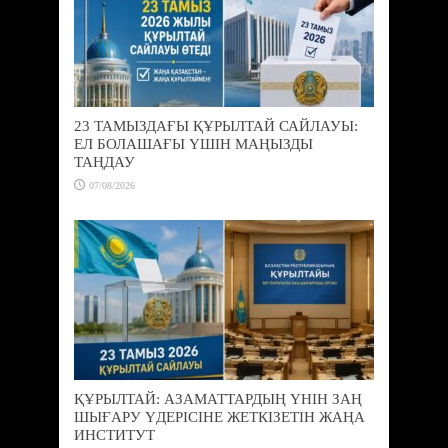
23 ТАМЫЗДАҒЫ ҚҰРЫЛТАЙ САЙЛАУЫ:
ЕЛ БОЛАШАҒЫ ҮШІН МАҢЫЗДЫ
ТАҢДАУ
07/08/2026
ҚҰРЫЛТАЙ: АЗАМАТТАРДЫҢ ҮНІН ЗАҢ
ШЫҒАРУ ҮДЕРІСІНЕ ЖЕТКІЗЕТІН ЖАҢА
ИНСТИТУТ