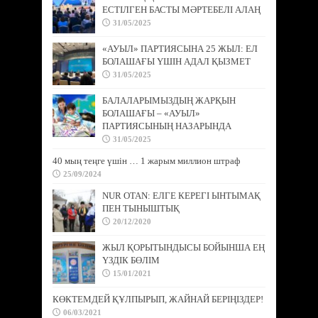
ЕСТІЛГЕН БАСТЫ МӘРТЕБЕЛІ АЛАҢ
31/05/2025
«АУЫЛ» ПАРТИЯСЫНА 25 ЖЫЛ: ЕЛ
БОЛАШАҒЫ ҮШІН АДАЛ ҚЫЗМЕТ
31/05/2025
БАЛАЛАРЫМЫЗДЫҢ ЖАРҚЫН
БОЛАШАҒЫ – «АУЫЛ»
ПАРТИЯСЫНЫҢ НАЗАРЫНДА
31/05/2025
40 мың теңге үшін … 1 жарым миллион штраф
25/09/2024
NUR OTAN: ЕЛГЕ КЕРЕГІ ЫНТЫМАҚ
ПЕН ТЫНЫШТЫҚ
20/12/2020
ЖЫЛ ҚОРЫТЫНДЫСЫ БОЙЫНША ЕҢ
ҮЗДІК БӨЛІМ
15/01/2021
КӨКТЕМДЕЙ ҚҰЛПЫРЫП, ЖАЙНАЙ БЕРІҢІЗДЕР!
06/03/2021