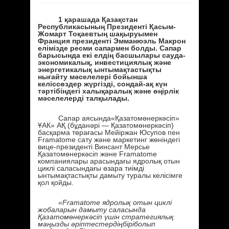
1 қарашада Қазақстан
Республикасының Президенті Қасым-
Жомарт Тоқаевтың шақыруымен
Франция президенті Эмманюэль Макрон
елімізде ресми сапармен болды. Сапар
барысында екі елдің басшылары сауда-
экономикалық, инвестициялық және
энергетикалық ынтымақтастықты
нығайту мәселелері бойынша
келіссөздер жүргізді, сондай-ақ күн
тәртібіндегі халықаралық және өңірлік
мәселелерді талқылады.
Сапар аясында«Қазатомөнеркәсіп»
ҰАК» АҚ (бұданәрі — Қазатомөнеркәсіп)
басқарма төрағасы Мейіржан Юсупов пен
Framatome сату және маркетинг жөніндегі
вице-президенті Винсант Мерсье
Қазатомөнеркәсіп және Framatome
компаниялары арасындағы ядролық отын
циклі саласындағы өзара тиімді
ынтымақтастықты дамыту туралы келісімге
қол қойды.
«Framatome ядролық отын циклі
жобаларын дамыту саласында
Қазатомөнеркәсіп үшін стратегиялық
маңызды әріптестердіңбіріболып