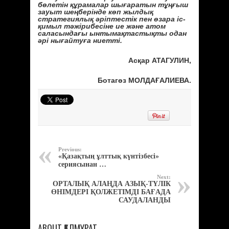
бөлетін құрамалар шығаратын тұңғыш
зауыт шеңберінде көп жылдық
стратегиялық әріптестік пен өзара іс-
қимыл тәжірибесіне ие және атом
саласындағы ынтымақтастықты одан
әрі нығайтуға ниетті.
Асқар АТАГУЛИН,
Ботагөз МОЛДАҒАЛИЕВА.
Previous:
«Қазақтың ұлттық күнтізбесі»
сериясынан …
Next:
ОРТАЛЫҚ АЛАҢДА АЗЫҚ-ТҮЛІК
ӨНІМДЕРІ ҚОЛЖЕТІМДІ БАҒАДА
САУДАЛАНДЫ
ABOUT ҚАЛМҰРАТ