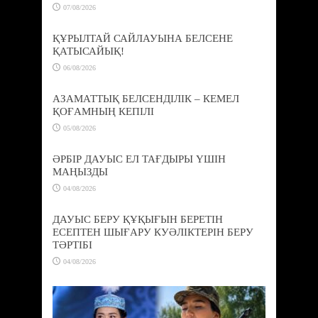
07/08/2026
ҚҰРЫЛТАЙ САЙЛАУЫНА БЕЛСЕНЕ
ҚАТЫСАЙЫҚ!
06/08/2026
АЗАМАТТЫҚ БЕЛСЕНДІЛІК – КЕМЕЛ
ҚОҒАМНЫҢ КЕПІЛІ
05/08/2026
ӘРБІР ДАУЫС ЕЛ ТАҒДЫРЫ ҮШІН
МАҢЫЗДЫ
04/08/2026
ДАУЫС БЕРУ ҚҰҚЫҒЫН БЕРЕТІН
ЕСЕПТЕН ШЫҒАРУ КУӘЛІКТЕРІН БЕРУ
ТӘРТІБІ
04/08/2026