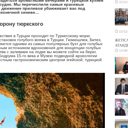
ладиться ароматными вечерами и турецкой кухней
22/12
е судно. Мы перечислили самые красивые
 движение приливов убаюкивает вас под
есконечной синеве…
торону тюркского
12/12
ия в Турции проходит по Туркегскому морю.
тановок голубого вояжа в Турции. Гюмюшлюк, Битез,
ЖЕТІС
ляются одними из самых популярных бухт для голубых
АТАНД
ным источником вдохновения для концепции голубых
13/10
ва с заливами на лодке вы можете сойти на берег,
Бодрума 15-го века и Музею подводной археологии
естным гастрономическим центром эгейской, турецкой