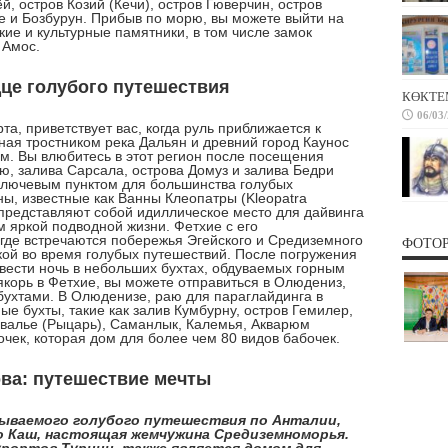
, остров Козий (Кечи), остров Гюверчин, остров
ле и Бозбурун. Прибыв по морю, вы можете выйти на
кие и культурные памятники, в том числе замок
 Амос.
дце голубого путешествия
КӨКТЕ
06/03
приветствует вас, когда руль приближается к
ная тростником река Дальян и древний город Каунос
м. Вы влюбитесь в этот регион после посещения
ю, залива Сарсала, острова Домуз и залива Бедри
 ключевым пунктом для большинства голубых
ы, известные как Ванны Клеопатры (Kleopatra
и представляют собой идиллическое место для дайвинга
 яркой подводной жизни. Фетхие с его
 где встречаются побережья Эгейского и Средиземного
ФОТО
кой во время голубых путешествий. После погружения
вести ночь в небольших бухтах, обдуваемых горным
корь в Фетхие, вы можете отправиться в Олюдениз,
ухтами. В Олюденизе, раю для параглайдинга в
ые бухты, такие как залив Кумбурну, остров Гемилер,
ёвалье (Рыцарь), Саманлык, Калемья, Акварюм
очек, которая дом для более чем 80 видов бабочек.
ова: путешествие мечты
ываемого голубого путешествия по Анталии,
о Каш, настоящая жемчужина Средиземноморья.
урортов Турции, также является домом для