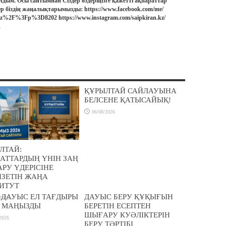
лдым. Осы сайтымнан Сіздер өздеріңізге қажетті ақпараттар
ер біздің жаңалықтарымызды: https://www.facebook.com/me/
.kz%2F%3Fp%3D8202 https://www.instagram.com/saipkiran.kz/
.
ҚҰРЫЛТАЙ САЙЛАУЫНА
БЕЛСЕНЕ ҚАТЫСАЙЫҚ!
06/08/2026
ЛТАЙ:
АТТАРДЫҢ ҮНІН ЗАҢ
РУ ҮДЕРІСІНЕ
ІЗЕТІН ЖАҢА
ИТУТ
Р ДАУЫС ЕЛ ТАҒДЫРЫ
ДАУЫС БЕРУ ҚҰҚЫҒЫН
2026
 МАҢЫЗДЫ
БЕРЕТІН ЕСЕПТЕН
ШЫҒАРУ КУӘЛІКТЕРІН
2026
БЕРУ ТӘРТІБІ