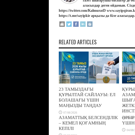
газет шығарушы баспагер де бо
аласыздар деген ойдамын. Сізд
https://twitter.com/KalmuratD www.sayipqiran
https://t.me/sayipkir арқылы да біле аласыздар
RELATED ARTICLES
23 ТАМЫЗДАҒЫ
ҚҰРЫ
ҚҰРЫЛТАЙ САЙЛАУЫ: ЕЛ
АЗАМ
БОЛАШАҒЫ ҮШІН
ШЫҒА
МАҢЫЗДЫ ТАҢДАУ
ЖЕТК
ИНСТ
07/08/2026
АЗАМАТТЫҚ БЕЛСЕНДІЛІК
ӘРБІ
07/08/
– КЕМЕЛ ҚОҒАМНЫҢ
ҮШІН
КЕПІЛІ
04/08/