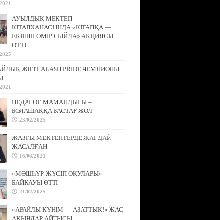
/2021
АУЫЛДЫҚ МЕКТЕП
КІТАПХАНАСЫНДА «КІТАПҚА —
ЕКІНШІ ӨМІР СЫЙЛА» АКЦИЯСЫ
ӨТТІ
/2025
АЙЛЫҚ ЖІГІТ ALASH PRIDE ЧЕМПИОНЫ
Ы
/2021
ПЕДАГОГ МАМАНДЫҒЫ –
БОЛАШАҚҚА БАСТАР ЖОЛ
23/02/2025
ЖАЗҒЫ МЕКТЕПТЕРДЕ ЖАҒДАЙ
ЖАСАЛҒАН
16/06/2021
«МӘШҺҮР-ЖҮСІП ОҚУЛАРЫ»
БАЙҚАУЫ ӨТТІ
21/02/2025
«АРАЙЛЫ КҮНІМ — АЗАТТЫҚ!» ЖАС
АҚЫНДАР АЙТЫСЫ