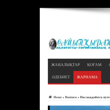
Warning
: Trying to access array offset on value of type bool in
/var/www/vhosts
ЖАҢАЛЫҚТАР
ҚОҒАМ
ӘДЕБИЕТ
ЖАРНАМА
Home
»
Business
»
Наслаждайтесь путе