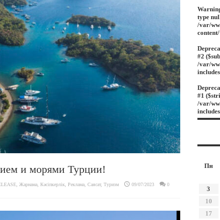
Warnin
type nul
/var/ww
content
Depreca
#2 ($sub
/var/ww
include
Depreca
#1 ($str
/var/ww
include
Пн
ием и морями Турции!
ELEASE
,
Жарнама
,
Кәсіпкерлік
,
Реклама
,
Саясат
,
Туризм
09/07/2023
0
3
10
17