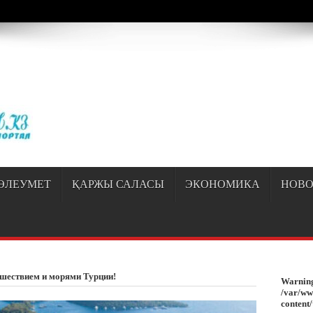
/sayipqiran.kz/httpdocs/wp-content/themes/jarida/functions/common-scripts.ph
ӘЛЕУМЕТ
ҚАРЖЫ САЛАСЫ
ЭКОНОМИКА
НОВО
шествием и морями Турции!
Warnin
/var/ww
content