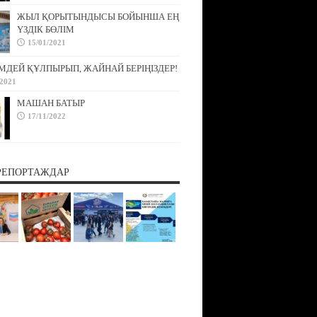
ЖЫЛ ҚОРЫТЫНДЫСЫ БОЙЫНША ЕҢ
ҮЗДІК БӨЛІМ
15/01/2021
МДЕЙ ҚҰЛПЫРЫП, ЖАЙНАЙ БЕРІҢІЗДЕР!
/2021
МАШАН БАТЫР
17/11/2022
РЕПОРТАЖДАР