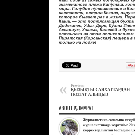
знаменитого пляжа Капуташ, кот
мира. Голубое путешествие в Кал
частности, остров Кекова, окруж
которое бывает раз в жизни. Пер
Каша, — это потрясающая бухта 
Додеканес, Уфак Дере, бухта Инён
Аквариум, Учагыз, Калекёй и бухт
остановки на этом великолепном
Пиратская (Корсанская) пещера в
только на лодке!
Previous:
ҚЫЗЫҚТЫ САЯХАТТАРДАН
ПӘЗЗАТ АЛЫҢЫЗ
ABOUT ҚАЛМҰРАТ
Журналистика саласына кездей
журналистикада жүргеніме 20 
корректорлықтан бастадым. Со