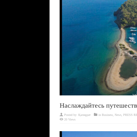
Наслаждайтесь путешеств
Posted by:
Қалмұрат
in
Business
,
News
,
PRESS R
20 Views