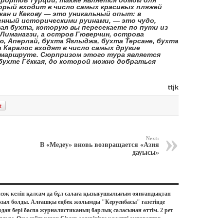
орый входит в число самых красивых пляжей
кан и Кекову — это уникальный опыт: в
енный историческими руинами, — это чудо,
вая бухта, которую вы пересекаете по пути из
Лиманагзи, а остров Гюверчин, острова
ю, Аперлай, бухта Яглыджа, бухта Терсане, бухта
а Каралос входят в число самых другие
 маршруте. Сюрпризом этого тура является
 бухте Гёккая, до которой можно добраться
ttjk
Next:
В «Медеу» вновь возвращается «Азия
дауысы»
соқ келіп қалсам да бұл салаға қызығушылығым оянғандықтан
жыл болды. Алғашқы еңбек жолымды "Керуенбасы" газетінде
дан бері баспа журналистиканың барлық саласынан өттім. 2 рет