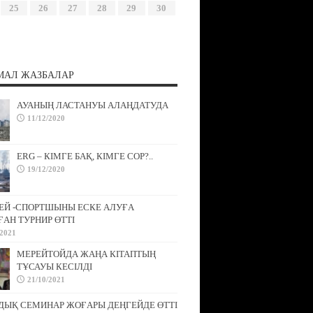
25
26
27
28
29
30
МАЛ ЖАЗБАЛАР
АУАНЫҢ ЛАСТАНУЫ АЛАҢДАТУДА
11/12/2020
ERG – КІМГЕ БАҚ, КІМГЕ СОР?..
19/12/2020
ЕЙ -СПОРТШЫНЫ ЕСКЕ АЛУҒА
АН ТУРНИР ӨТТІ
/2021
МЕРЕЙТОЙДА ЖАҢА КІТАПТЫҢ
ТҰСАУЫ КЕСІЛДІ
21/10/2021
ДЫҚ СЕМИНАР ЖОҒАРЫ ДЕҢГЕЙДЕ ӨТТІ