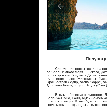
Полуостро
Следующие порты захода на нашем
до Средиземного моря — Гёкова, Дат
полуостровами Бодрум и Датча, явля
путешественников. Живописные бухты
Орак, остров Седир, залив Кюфре, зал
Дегирмен-Бюкю, острова Йеди (Семь),
Вдоль побережья полуострова Дат
Баллича-Бюкю, Бойнузчук и Армоника
разного размера. В этих бухтах с пы
впечатления от природы и великолеп