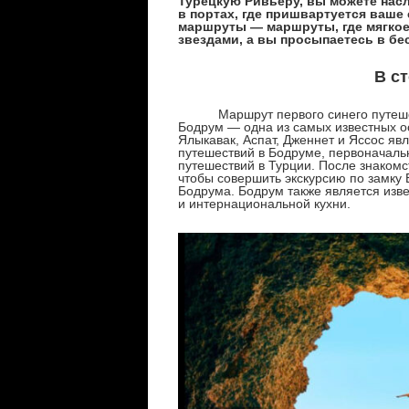
Турецкую Ривьеру, вы можете нас
в портах, где пришвартуется ваш
маршруты — маршруты, где мягкое
звездами, а вы просыпаетесь в б
В с
Маршрут первого синего путешеств
Бодрум — одна из самых известных ос
Ялыкавак, Аспат, Дженнет и Яссос яв
путешествий в Бодруме, первоначаль
путешествий в Турции. После знакомст
чтобы совершить экскурсию по замку 
Бодрума. Бодрум также является изв
и интернациональной кухни.