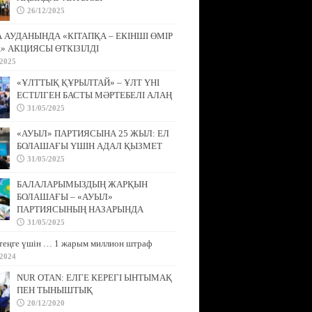
26/12/2025
АУДАНЫНДА «КІТАПҚА – ЕКІНШІ ӨМІР
» АКЦИЯСЫ ӨТКІЗІЛДІ
/2025
«ҰЛТТЫҚ ҚҰРЫЛТАЙ» – ҰЛТ ҮНІ
ЕСТІЛГЕН БАСТЫ МӘРТЕБЕЛІ АЛАҢ
31/05/2025
«АУЫЛ» ПАРТИЯСЫНА 25 ЖЫЛ: ЕЛ
БОЛАШАҒЫ ҮШІН АДАЛ ҚЫЗМЕТ
31/05/2025
БАЛАЛАРЫМЫЗДЫҢ ЖАРҚЫН
БОЛАШАҒЫ – «АУЫЛ»
ПАРТИЯСЫНЫҢ НАЗАРЫНДА
31/05/2025
теңге үшін … 1 жарым миллион штраф
/2024
NUR OTAN: ЕЛГЕ КЕРЕГІ ЫНТЫМАҚ
ПЕН ТЫНЫШТЫҚ
20/12/2020