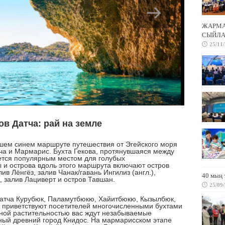
ЖАРМА 
СЫЙЛА
25/11
в Датча: рай на земле
 синем маршруте путешествия от Эгейского моря
ча и Мармарис. Бухта Гекова, протянувшаяся между
ется популярным местом для голубых
 и острова вдоль этого маршрута включают остров
ив Лёнгёз, залив Чанак/гавань Ингилиз (англ.),
40 мың 
 залив Лациверт и остров Тавшан.
25/09
ча Курубюк, Паламутбюкю, Хайитбюкю, Кызылбюк,
 приветствуют посетителей многочисленными бухтами
шной растительностью вас ждут незабываемые
ный древний город Книдос. На мармарисском этапе