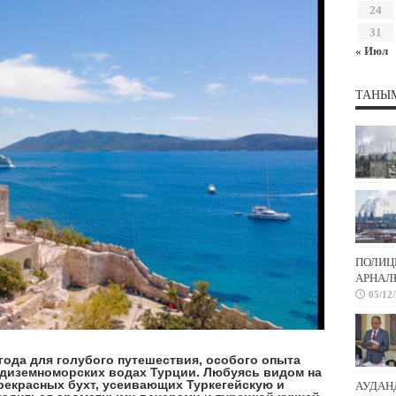
24
31
« Июл
ТАНЫ
ПОЛИЦ
АРНАЛҒ
05/12
да для голубого путешествия, особого опыта
едиземноморских водах Турции. Любуясь видом на
рекрасных бухт, усеивающих Туркегейскую и
АУДАН