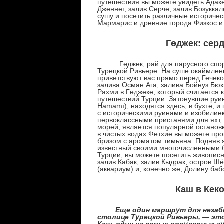
путешествия вы можете увидеть Адакёй
Дженнет, залив Серче, залив Бозукка
сушу и посетить различные историчес
Мармарис и древние города Физкос и
Гөджек: сер
Гөджек, рай для парусного спорта, 
Турецкой Ривьере. На суше окаймлен
приветствуют вас прямо перед Гечеко
залива Осман Ага, залива Бойнуз Бюк
Рахми в Гөджеке, который считается
путешествий Турции. Затонувшие руин
Hamamı), находятся здесь, в бухте, 
с историческими руинами и изобилием
первоклассными пристанями для яхт,
морей, является популярной останов
в чистых водах Фетхие вы можете про
бризом с ароматом тимьяна. Подняв я
известный своими многочисленными б
Турции, вы можете посетить живописн
залив Кабак, залив Кыдрак, остров Ш
(аквариум) и, конечно же, Долину баб
Каш в Кек
Еще один маршрут для незаб
столице Турецкой Ривьеры, — эт
Каш, один из самых популярных к