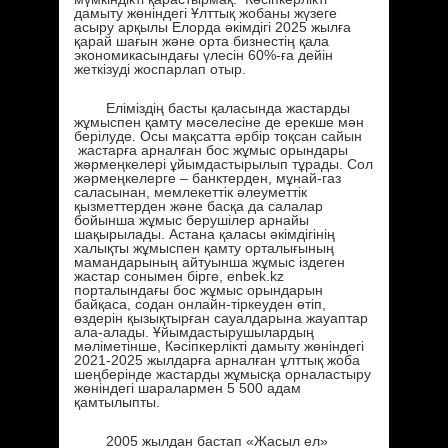
дамыту жөніндегі Ұлттық жобаны жүзеге
асыру арқылы Елорда әкімдігі 2025 жылға
қарай шағын және орта бизнестің қала
экономикасындағы үлесін 60%-ға дейін
жеткізуді жоспарлап отыр.
Еліміздің басты қаласында жастарды
жұмыспен қамту мәселесіне де ерекше мән
берілуде. Осы мақсатта әрбір тоқсан сайын
жастарға арналған бос жұмыс орындары
жәрмеңкелері ұйымдастырылып тұрады. Сол
жәрмеңкелерге – банктерден, мұнай-газ
саласынан, мемлекеттік әлеуметтік
қызметтерден және басқа да салалар
бойынша жұмыс берушілер арнайы
шақырылады. Астана қаласы әкімдігінің
халықты жұмыспен қамту орталығының
мамандарының айтуынша жұмыс іздеген
жастар сонымен бірге, enbek.kz
порталындағы бос жұмыс орындарын
байқаса, содан онлайн-тіркеуден өтіп,
өздерін қызықтырған сауалдарына жауаптар
ала-алады. Ұйымдастырушылардың
мәліметінше, Кәсіпкерлікті дамыту жөніндегі
2021-2025 жылдарға арналған ұлттық жоба
шеңберінде жастарды жұмысқа орналастыру
жөніндегі шаралармен 5 500 адам
қамтылыпты.
2005 жылдан бастап «Жасыл ел»