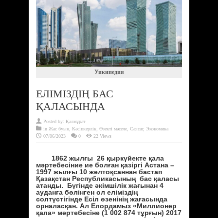
Уикипедия
ЕЛІМІЗДІҢ БАС
ҚАЛАСЫНДА
Posted by:
Қалмұрат
in
Жас буын
,
Кәсіпкерлік
,
Өзекті мәселе
,
Саясат
,
Экономика
07/06/2023
0
22 Views
1862 жылғы 26 қыркүйекте қала
мәртебесіние ие болған қазіргі Астана –
1997 жылғы 10 желтоқсаннан бастап
Қазақстан Республикасының
бас қаласы
атанды. Бүгінде әкімшілік жағынан 4
ауданға бөлінген ол еліміздің
солтүстігінде Есіл өзенінің жағасында
орналасқан. Ал Елордамыз «Миллионер
қала» мәртебесіне (1 002 874 тұрғын) 2017