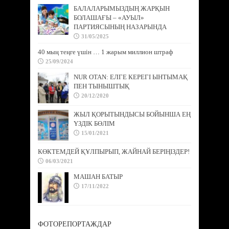
БАЛАЛАРЫМЫЗДЫҢ ЖАРҚЫН
БОЛАШАҒЫ – «АУЫЛ»
ПАРТИЯСЫНЫҢ НАЗАРЫНДА
31/05/2025
40 мың теңге үшін … 1 жарым миллион штраф
25/09/2024
NUR OTAN: ЕЛГЕ КЕРЕГІ ЫНТЫМАҚ
ПЕН ТЫНЫШТЫҚ
20/12/2020
ЖЫЛ ҚОРЫТЫНДЫСЫ БОЙЫНША ЕҢ
ҮЗДІК БӨЛІМ
15/01/2021
КӨКТЕМДЕЙ ҚҰЛПЫРЫП, ЖАЙНАЙ БЕРІҢІЗДЕР!
06/03/2021
МАШАН БАТЫР
17/11/2022
ФОТОРЕПОРТАЖДАР