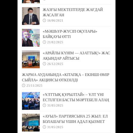
ЖАЗҒЫ МЕКТЕПТЕРДЕ ЖАҒДАЙ
ЖАСАЛҒАН
16/06/2021
«МӘШҺҮР-ЖҮСІП ОҚУЛАРЫ»
БАЙҚАУЫ ӨТТІ
21/02/2025
«АРАЙЛЫ КҮНІМ — АЗАТТЫҚ!» ЖАС
АҚЫНДАР АЙТЫСЫ
26/12/2025
ЖАРМА АУДАНЫНДА «КІТАПҚА – ЕКІНШІ ӨМІР
СЫЙЛА» АКЦИЯСЫ ӨТКІЗІЛДІ
25/11/2025
«ҰЛТТЫҚ ҚҰРЫЛТАЙ» – ҰЛТ ҮНІ
ЕСТІЛГЕН БАСТЫ МӘРТЕБЕЛІ АЛАҢ
31/05/2025
«АУЫЛ» ПАРТИЯСЫНА 25 ЖЫЛ: ЕЛ
БОЛАШАҒЫ ҮШІН АДАЛ ҚЫЗМЕТ
31/05/2025