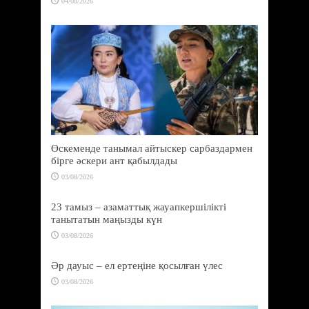
04/08/2026
Өскеменде танымал айтыскер сарбаздармен
бірге әскери ант қабылдады
03/08/2026
23 тамыз – азаматтық жауапкершілікті
танытатын маңызды күн
03/08/2026
Әр дауыс – ел ертеңіне қосылған үлес
03/08/2026