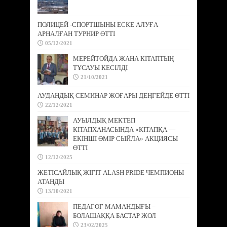
ПОЛИЦЕЙ -СПОРТШЫНЫ ЕСКЕ АЛУҒА
АРНАЛҒАН ТУРНИР ӨТТІ
05/12/2021
МЕРЕЙТОЙДА ЖАҢА КІТАПТЫҢ
ТҰСАУЫ КЕСІЛДІ
21/10/2021
АУДАНДЫҚ СЕМИНАР ЖОҒАРЫ ДЕҢГЕЙДЕ ӨТТІ
22/12/2021
АУЫЛДЫҚ МЕКТЕП
КІТАПХАНАСЫНДА «КІТАПҚА —
ЕКІНШІ ӨМІР СЫЙЛА» АКЦИЯСЫ
ӨТТІ
12/12/2025
ЖЕТІСАЙЛЫҚ ЖІГІТ ALASH PRIDE ЧЕМПИОНЫ
АТАНДЫ
13/10/2021
ПЕДАГОГ МАМАНДЫҒЫ –
БОЛАШАҚҚА БАСТАР ЖОЛ
23/02/2025