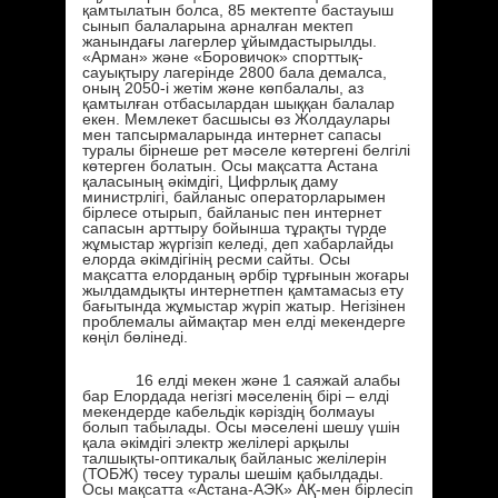
қамтылатын болса, 85 мектепте бастауыш
сынып балаларына арналған мектеп
жанындағы лагерлер ұйымдастырылды.
«Арман» және «Боровичок» спорттық-
сауықтыру лагерінде 2800 бала демалса,
оның 2050-і жетім және көпбалалы, аз
қамтылған отбасылардан шыққан балалар
екен. Мемлекет басшысы өз Жолдаулары
мен тапсырмаларында интернет сапасы
туралы бірнеше рет мәселе көтергені белгілі
көтерген болатын. Осы мақсатта Астана
қаласының әкімдігі, Цифрлық даму
министрлігі, байланыс операторларымен
бірлесе отырып, байланыс пен интернет
сапасын арттыру бойынша тұрақты түрде
жұмыстар жүргізіп келеді, деп хабарлайды
елорда әкімдігінің ресми сайты. Осы
мақсатта елорданың әрбір тұрғынын жоғары
жылдамдықты интернетпен қамтамасыз ету
бағытында жұмыстар жүріп жатыр. Негізінен
проблемалы аймақтар мен елді мекендерге
көңіл бөлінеді.
16 елді мекен және 1 саяжай алабы
бар Елордада негізгі мәселенің бірі – елді
мекендерде кабельдік кәріздің болмауы
болып табылады. Осы мәселені шешу үшін
қала әкімдігі электр желілері арқылы
талшықты-оптикалық байланыс желілерін
(ТОБЖ) төсеу туралы шешім қабылдады.
Осы мақсатта «Астана-АЭК» АҚ-мен бірлесіп