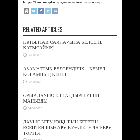
https://t.me/sayipkir арқылы да біле аласыздар.
RELATED ARTICLES
ҚҰРЫЛТАЙ САЙЛАУЫНА БЕЛСЕНЕ
ҚАТЫСАЙЫҚ!
06/08/2026
АЗАМАТТЫҚ БЕЛСЕНДІЛІК – КЕМЕЛ
ҚОҒАМНЫҢ КЕПІЛІ
05/08/2026
ӘРБІР ДАУЫС ЕЛ ТАҒДЫРЫ ҮШІН
МАҢЫЗДЫ
04/08/2026
ДАУЫС БЕРУ ҚҰҚЫҒЫН БЕРЕТІН
ЕСЕПТЕН ШЫҒАРУ КУӘЛІКТЕРІН БЕРУ
ТӘРТІБІ