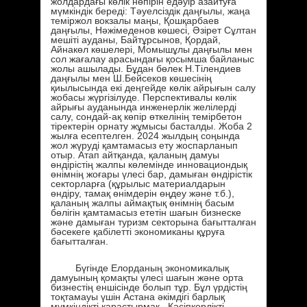
жолдардағы көлік нөпірін едәуір азайтуға
мүмкіндік береді: Тәуелсіздік даңғылы, жаңа
теміржол вокзалы маңы, Қошқарбаев
даңғылы, Нәжімеденов көшесі, Әзірет Сұлтан
мешіті ауданы, Байтұрсынов, Қордай,
Айнакөл көшелері, Момышұлы даңғылы мен
сол жағалау арасындағы қосымша байланыс
жолы ашылады. Бұдан бөлек Н.Тілендиев
даңғылы мен Ш.Бейсеков көшесінің
қиылысында екі деңгейде көлік айрығын салу
жобасы жүргізілуде. Перспективалы көлік
айрығы ауданында инженерлік желілерді
салу, сондай-ақ көпір өткелінің темірбетон
тіректерін орнату жұмысы басталды. Жоба 2
жылға есептелген. 2024 жылдың соңында
жол жүруді қамтамасыз ету жоспарланып
отыр. Атап айтқанда, қаланың дамуы
өндірістің жалпы көлемінде инновациондық
өнімнің жоғары үлесі бар, дамыған өндірістік
секторларға (құрылыс материалдарын
өндіру, тамақ өнімдерін өңдеу және т.б.),
қаланың жалпы аймақтық өнімнің басым
бөлігін қамтамасыз ететін шағын бизнеске
және дамыған туризм секторына бағытталған
бәсекеге қабілетті экономиканы құруға
бағытталған.
Бүгінде Елорданың экономикалық
дамуының қомақты үлесі шағын және орта
бизнестің еншісінде болып тұр. Бұл үрдістің
тоқтамауы үшін Астана әкімдігі барлық
мүмкіндікті қарастырмақ. Кәсіпкерлікті