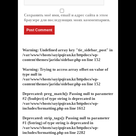
Сохранить моё имя, email и адрес сайта в этом
браузере для последующих моих комментариев.
Warning
: Undefined array key "tie_sidebar_post" in
/var/www/vhosts/sayipqiran.kz/httpdocs/wp-
content/themes/jarida/sidebar.php
on line
152
Warning
: Trying to access array offset on value of
type null in
/var/www/vhosts/sayipqiran.kz/httpdocs/wp-
content/themes/jarida/sidebar.php
on line
152
Deprecated
: preg_match(): Passing null to parameter
#2 ($subject) of type string is deprecated in
/var/www/vhosts/sayipqiran.kz/httpdocs/wp-
includes/formatting.php
on line
1612
Deprecated
: strip_tags(): Passing null to parameter
#1 ($string) of type string is deprecated in
/var/www/vhosts/sayipqiran.kz/httpdocs/wp-
includes/formatting.php
on line
2282