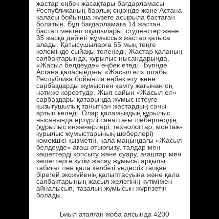
жастар еңбек жасақтары бағдарламасы
Республиканың барлық өңірінде және Астана
қаласы бойынша жүзеге асырыла бастаған
болатын. Бұл бағдарламаға 14 жастан
бастап мектеп оқушылары, студенттер және
35 жасқа дейінгі жұмыссыз жастар қатыса
алады. Қатысушыларға 65 мың теңге
көлемінде сыйақы төленеді. Жастар қаланың
саябақтарында, құрылыс нысандарында,
«Жасыл белдеуде» еңбек етеді. Бүгінде
Астана қаласындағы «Жасыл ел» штабы
Республика бойынша еңбек ету және
сарбаздарды жұмыспен қамту жағынан оң
нәтиже көрсетуде. Жыл сайын «Жасыл ел»
сарбаздары қатарында жұмыс істеуге
қызығушылық танытқан жастардың саны
артып келеді. Олар қаламыздың құрылыс
нысанында әртүрлі санаттағы шеберлердің
(құрылыс инженерлері, технологтар, монтаж-
құрылыс жұмыстарының шеберлері)
көмекшісі қызметін, қала маңындағы «Жасыл
белдеуде» ағаш отырғызу, талдар мен
көшеттерді қопсыту және суару, ағаштар мен
көшеттерге күтім жасау жұмысы арқылы
табиғат пен қала келбеті үндестік тапқан
бірегей экожүйенің қалыптасуына және қала
саябақтарының жасыл желегінің күтімімен
айналысып, тазалық жұмысын жүргізетін
болады.
Биыл аталған жоба аясында 4200