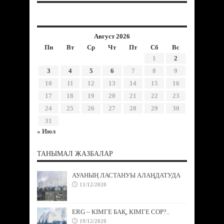
Август 2026
Пн
Вт
Ср
Чт
Пт
Сб
Вс
1
2
3
4
5
6
7
8
9
10
11
12
13
14
15
16
17
18
19
20
21
22
23
24
25
26
27
28
29
30
31
« Июл
ТАНЫМАЛ ЖАЗБАЛАР
АУАНЫҢ ЛАСТАНУЫ АЛАҢДАТУДА
11/12/2020
ERG – КІМГЕ БАҚ, КІМГЕ СОР?..
19/12/2020