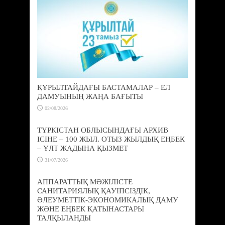
ҚҰРЫЛТАЙДАҒЫ БАСТАМАЛАР – ЕЛ
ДАМУЫНЫҢ ЖАҢА БАҒЫТЫ
02/08/2026
ТҮРКІСТАН ОБЛЫСЫНДАҒЫ АРХИВ
ІСІНЕ – 100 ЖЫЛ. ОТЫЗ ЖЫЛДЫҚ ЕҢБЕК
– ҰЛТ ЖАДЫНА ҚЫЗМЕТ
31/07/2026
АППАРАТТЫҚ МӘЖІЛІСТЕ
САНИТАРИЯЛЫҚ ҚАУІПСІЗДІК,
ӘЛЕУМЕТТІК-ЭКОНОМИКАЛЫҚ ДАМУ
ЖӘНЕ ЕҢБЕК ҚАТЫНАСТАРЫ
ТАЛҚЫЛАНДЫ