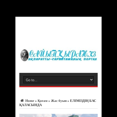
Warning
: Trying to access array offset on value of type bool in
/var/www/vhosts/sayipqiran.kz/httpdocs/wp-
content/themes/jarida/functions/common-scripts.php
on line
150
Home
»
Қоғам
»
Жас буын
»
ЕЛІМІЗДІҢ БАС
ҚАЛАСЫНДА