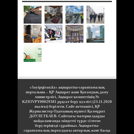
«Sayipqiran.kz» ақпаратты-сараптамалық
порталына – ҚР Ақпарат және Қоғамдық даму
министрлігі, Ақпарат комитетінің №
KZ83VPY00029381 рұқсат беру куәлігі (23.11.2020
жылғы) берілген. Сайт жетекшісі, ҚР
Журналистер Одағының мүшесі Қалмұрат
ДӘУЛЕТБАЕВ. Сайттағы материалдарды
пайдаланғанда міндетті түрде сілтеме
берулеріңізді сұраймыз. Ақпаратты-
сараптамалық порталдағы авторлық және басқа