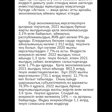
өндірісті дамыту үшін отандық және шетелдік
инвесторларды жұмылдыру мақсатында
бүгінде «Астана — жаңа қала» атты арнайы
экономикалық аймағы жұмыс істеуде.
Енді экономикалық көрсеткіштерге
қысқаша тоқталсақ. 2021 жылдың бірінші
жарты жылдығында қала экономикасында
3,1% өсім байқалып, аймақтың
республикамыздың ЖІӨ-дегі көлемі 9%-ды
құрады. Елорданың бөлшек сауда тауар
айналымының көлемі 1 312 млрд. теңгенге
тең болып, бұл нәтиже 2020 жылғы
көрсеткіштерден 7,7%-ға асты. Өндірістік
өнеркәсіп көлемі 2022 жылдың тоғыз
айында 1,3 трлн. теңге болып, өткен 2021
жылдың сәйкес кезеңімен салыстырғанда
өсім 1,7%-ды құрады. Қала экономикасына
2021 жылдың тоғыз айында 863,5 млрд.
теңге инвестицияланған. Бұл 2020 жылғы
көрсеткіштен (731,1 млрд теңге) 11,7%-ға
көп болып табылады. Оның ішінде
шаруашылық субъектілерінің өз қаражаты
76,9%-ті құраса, 2022 жылдың бірінші
жартыжылдығында жалпы өңірлік өнім көлемі
3,6 трлн. теңгені құраған. Сондай-ақ,
өнеркәсіп өнімі көлемінің 14% — ға артқаны
байқалады. Өңдеу өнеркәсібінде 1,1 млрд.
теңге сомасына өнім өндірілді.