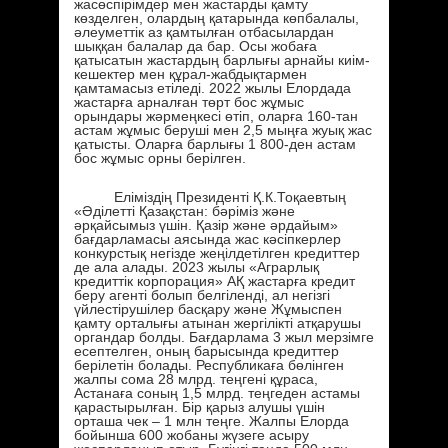
жасөспірімдер мен жастарды қамту
көзделген, олардың қатарында көпбалалы,
әлеуметтік аз қамтылған отбасылардан
шыққан балалар да бар. Осы жобаға
қатысатын жастардың барлығы арнайы киім-
кешектер мен құрал-жабдықтармен
қамтамасыз етіледі. 2022 жылы Елордада
жастарға арналған төрт бос жұмыс
орындары жәрмеңкесі өтіп, оларға 160-тан
астам жұмыс беруші мен 2,5 мыңға жуық жас
қатысты. Оларға барлығы 1 800-ден астам
бос жұмыс орны берілген.
Еліміздің Президенті Қ.К.Тоқаевтың
«Әділетті Қазақстан: бәріміз және
әрқайсымыз үшін. Қазір және әрдайым»
бағдарламасы аясында жас кәсіпкерлер
конкурстық негізде жеңілдетілген кредиттер
де ала алады. 2023 жылы «Аграрлық
кредиттік корпорация» АҚ жастарға кредит
беру агенті болып белгіленді, ал негізгі
үйлестірушілер басқару және Жұмыспен
қамту орталығы атынан жергілікті атқарушы
органдар болды. Бағдарлама 3 жыл мерзімге
есептелген, оның барысында кредиттер
берілетін болады. Республикаға бөлінген
жалпы сома 28 млрд. теңгені құраса,
Астанаға соның 1,5 млрд. теңгеден астамы
қарастырылған. Бір қарыз алушы үшін
орташа чек – 1 млн теңге. Жалпы Елорда
бойынша 600 жобаны жүзеге асыру