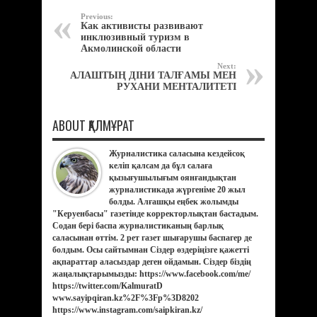
Previous:
Как активисты развивают
инклюзивный туризм в
Акмолинской области
Next:
АЛАШТЫҢ ДІНИ ТАЛҒАМЫ МЕН
РУХАНИ МЕНТАЛИТЕТІ
ABOUT ҚАЛМҰРАТ
Журналистика саласына кездейсоқ
келіп қалсам да бұл салаға
қызығушылығым оянғандықтан
журналистикада жүргеніме 20 жыл
болды. Алғашқы еңбек жолымды
"Керуенбасы" газетінде корректорлықтан бастадым.
Содан бері баспа журналистиканың барлық
саласынан өттім. 2 рет газет шығарушы баспагер де
болдым. Осы сайтымнан Сіздер өздеріңізге қажетті
ақпараттар аласыздар деген ойдамын. Сіздер біздің
жаңалықтарымызды: https://www.facebook.com/me/
https://twitter.com/KalmuratD
www.sayipqiran.kz%2F%3Fp%3D8202
https://www.instagram.com/saipkiran.kz/