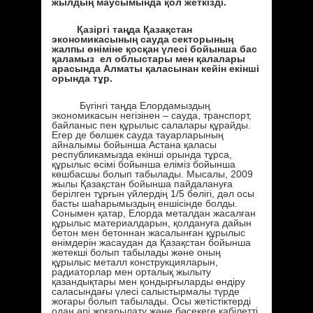
жылдың маусымында қол жеткізді.
Қазіргі таңда Қазақстан
экономикасының сауда секторының
жалпы өніміне қосқан үлесі бойынша бас
қаламыз ел облыстары мен қалалары
арасында Алматы қаласынан кейін екінші
орында тұр.
Бүгінгі таңда Елордамыздың
экономикасын негізінен – сауда, транспорт,
байланыс пен құрылыс салалары құрайды.
Егер де бөлшек сауда тауарларының
айналымы бойынша Астана қаласы
республикамызда екінші орында тұрса,
құрылыс өсімі бойынша еліміз бойынша
көшбасшы болып табылады. Мысалы, 2009
жылы Қазақстан бойынша пайдалануға
берілген тұрғын үйлердің 1/5 бөлігі, дәл осы
басты шаһарымыздың еншісінде болды.
Сонымен қатар, Елорда металдан жасалған
құрылыс материалдарын, қолдануға дайын
бетон мен бетоннан жасалынған құрылыс
өнімдерін жасаудан да Қазақстан бойынша
жетекші болып табылады және оның
құрылыс металл конструкцияларын,
радиаторлар мен орталық жылыту
қазандықтары мен қондырғыларды өндіру
саласындағы үлесі салыстырмалы түрде
жоғары болып табылады. Осы жетістіктерді
одан әрі жоғарылату және бәсекеге қабілетті