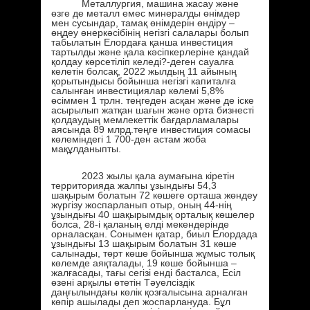
Металлургия, машина жасау және
өзге де металл емес минералды өнімдер
мен сусындар, тамақ өнімдерін өндіру –
өңдеу өнеркәсібінің негізгі салалары болып
табылатын Елордаға қанша инвестиция
тартылды және қала кәсіпкерлеріне қандай
қолдау көрсетіліп келеді?-деген сауалға
келетін болсақ, 2022 жылдың 11 айының
қорытындысы бойынша негізгі капиталға
салынған инвестициялар көлемі 5,8%
өсіммен 1 трлн. теңгеден асқан және де іске
асырылып жатқан шағын және орта бизнесті
қолдаудың мемлекеттік бағдарламалары
аясында 89 млрд.теңге инвестиция сомасы
көлеміндегі 1 700-ден астам жоба
мақұлданыпты.
2023 жылы қала аумағына кіретін
территорияда жалпы ұзындығы 54,3
шақырым болатын 72 көшеге орташа жөндеу
жүргізу жоспарланып отыр, оның 44-нің
ұзындығы 40 шақырымдық орталық көшелер
болса, 28-і қаланың елді мекендерінде
орналасқан. Сонымен қатар, биыл Елордада
ұзындығы 13 шақырым болатын 31 көше
салынады, төрт көше бойынша жұмыс толық
көлемде аяқталады, 19 көше бойынша –
жалғасады, тағы сегізі енді басталса, Есіл
өзені арқылы өтетін Тәуелсіздік
даңғылындағы көлік қозғалысына арналған
көпір ашылады деп жоспарлануда. Бұл