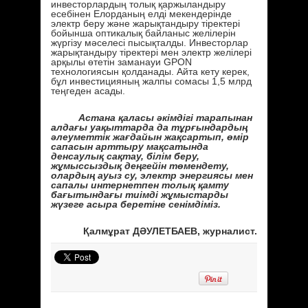
инвесторлардың толық қаржыландыру
есебінен Елорданың елді мекендерінде
электр беру және жарықтандыру тіректері
бойынша оптикалық байланыс желілерін
жүргізу мәселесі пысықталды. Инвесторлар
жарықтандыру тіректері мен электр желілері
арқылы өтетін заманауи GPON
технологиясын қолданады. Айта кету керек,
бұл инвестицияның жалпы сомасы 1,5 млрд
теңгеден асады.
Астана қаласы әкімдігі тарапынан
алдағы уақыттарда да тұрғындардың
әлеуметтік жағдайын жақсартып, өмір
сапасын арттыру мақсатында
денсаулық сақтау, білім беру,
жұмыссыздық деңгейін төмендету,
олардың ауыз су, электр энергиясы мен
сапалы интернетпен толық қамту
бағытындағы тиімді жұмыстарды
жүзеге асыра беретіне сенімдіміз.
Қалмұрат ДӘУЛЕТБАЕВ, журналист.