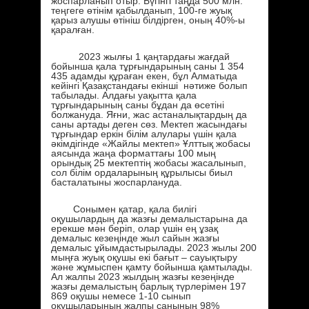
жоспарланып отыр. Бүгінгі таңда 500 млн.
теңгеге өтінім қабылданып, 100-ге жуық
қарыз алушы өтініш білдірген, оның 40%-ы
қаралған.
2023 жылғы 1 қаңтардағы жағдай
бойынша қала тұрғындарының саны 1 354
435 адамды құраған екен, бұл Алматыда
кейінгі Қазақстандағы екінші нәтиже болып
табылады. Алдағы уақытта қала
тұрғындарының саны бұдан да өсетіні
болжануда. Яғни, жас астаналықтардың да
саны артады деген сөз. Мектеп жасындағы
тұрғындар еркін білім алулары үшін қала
әкімдігінде «Жайлы мектеп» Ұлттық жобасы
аясында жаңа форматтағы 100 мың
орындық 25 мектептің жобасы жасалынып,
сол білім ордаларының құрылысы биыл
басталатыны жоспарлануда.
Сонымен қатар, қала билігі
оқушылардың да жазғы демалыстарына да
ерекше мән беріп, олар үшін ең ұзақ
демалыс кезеңінде жыл сайын жазғы
демалыс ұйымдастырылады. 2023 жылы 200
мыңға жуық оқушы екі бағыт – сауықтыру
және жұмыспен қамту бойынша қамтылады.
Ал жалпы 2023 жылдың жазғы кезеңінде
жазғы демалыстың барлық түрлерімен 197
869 оқушы немесе 1-10 сынып
оқушыларының жалпы санының 98%