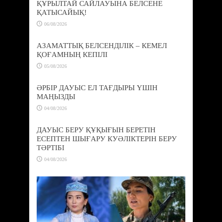
ҚҰРЫЛТАЙ САЙЛАУЫНА БЕЛСЕНЕ
ҚАТЫСАЙЫҚ!
06/08/2026
АЗАМАТТЫҚ БЕЛСЕНДІЛІК – КЕМЕЛ
ҚОҒАМНЫҢ КЕПІЛІ
05/08/2026
ӘРБІР ДАУЫС ЕЛ ТАҒДЫРЫ ҮШІН
МАҢЫЗДЫ
04/08/2026
ДАУЫС БЕРУ ҚҰҚЫҒЫН БЕРЕТІН
ЕСЕПТЕН ШЫҒАРУ КУӘЛІКТЕРІН БЕРУ
ТӘРТІБІ
04/08/2026