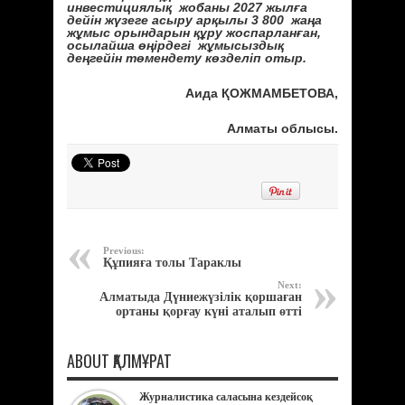
инвестициялық жобаны 2027 жылға
дейін жүзеге асыру арқылы 3 800 жаңа
жұмыс орындарын құру жоспарланған,
осылайша өңірдегі жұмысыздық
деңгейін төмендету көзделіп отыр.
Аида ҚОЖМАМБЕТОВА,
Алматы облысы.
Previous:
Құпияға толы Тараклы
Next:
Алматыда Дүниежүзілік қоршаған
ортаны қорғау күні аталып өтті
ABOUT ҚАЛМҰРАТ
Журналистика саласына кездейсоқ