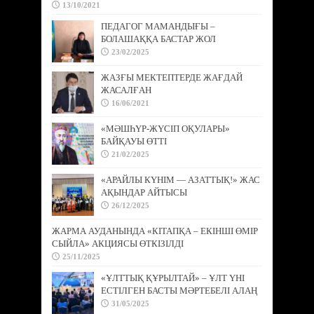
13/10/2021
ПЕДАГОГ МАМАНДЫҒЫ –
БОЛАШАҚҚА БАСТАР ЖОЛ
23/02/2025
ЖАЗҒЫ МЕКТЕПТЕРДЕ ЖАҒДАЙ
ЖАСАЛҒАН
16/06/2021
«МӘШҺҮР-ЖҮСІП ОҚУЛАРЫ»
БАЙҚАУЫ ӨТТІ
21/02/2025
«АРАЙЛЫ КҮНІМ — АЗАТТЫҚ!» ЖАС
АҚЫНДАР АЙТЫСЫ
26/12/2025
ЖАРМА АУДАНЫНДА «КІТАПҚА – ЕКІНШІ ӨМІР
СЫЙЛА» АКЦИЯСЫ ӨТКІЗІЛДІ
25/11/2025
«ҰЛТТЫҚ ҚҰРЫЛТАЙ» – ҰЛТ ҮНІ
ЕСТІЛГЕН БАСТЫ МӘРТЕБЕЛІ АЛАҢ
31/05/2025