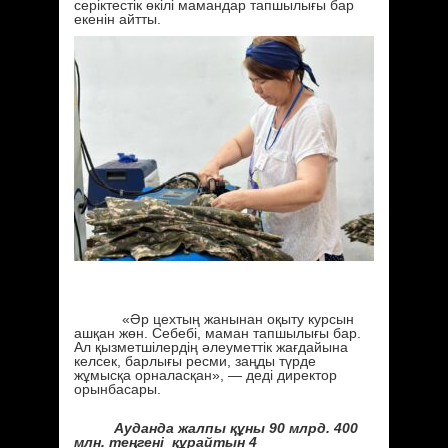
серіктестік өкілі мамандар тапшылығы бар
екенін айтты.
«Әр цехтың жанынан оқыту курсын
ашқан жөн. Себебі, маман тапшылығы бар.
Ал қызметшілердің әлеуметтік жағдайына
келсек, барлығы ресми, заңды түрде
жұмысқа орналасқан», — деді директор
орынбасары.
Ауданда жалпы құны 90 млрд. 400
млн. теңгені құрайтын 4