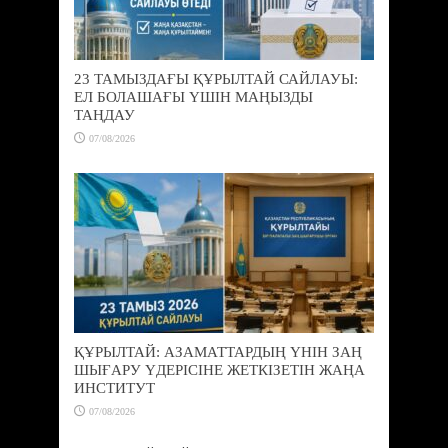
23 ТАМЫЗДАҒЫ ҚҰРЫЛТАЙ САЙЛАУЫ:
ЕЛ БОЛАШАҒЫ ҮШІН МАҢЫЗДЫ
ТАҢДАУ
07/08/2026
ҚҰРЫЛТАЙ: АЗАМАТТАРДЫҢ ҮНІН ЗАҢ
ШЫҒАРУ ҮДЕРІСІНЕ ЖЕТКІЗЕТІН ЖАҢА
ИНСТИТУТ
07/08/2026