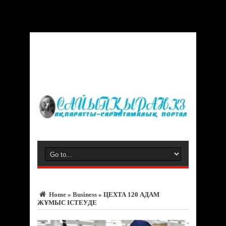
Warning
: Trying to access array offset on value of type bool in
/var/www/vhosts/sayipqiran.kz/httpdocs/wp-
content/themes/jarida/functions/common-scripts.php
on line
150
Home
»
Business
»
ЦЕХТА 120 АДАМ
ЖҰМЫС ІСТЕУДЕ