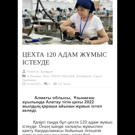
ЦЕХТА 120 АДАМ ЖҰМЫС
ІСТЕУДЕ
Posted by:
Қалмұрат
in
Business
,
News
,
PRESS RELEASE
,
Кәсіпкерлік
,
Саясат
,
Экономика
01/06/2023
0
227 Views
Алматы облысы, Ұзынағаш
ауылында Алатау тігін цехы 2022
жылдың қараша айынан жұмыс істеп
келеді.
Қазіргі таңда бұл цехта 120 адам жүмыс
істеуде. Оның ішінде халықты жұмыспен
қамту бағдарламасы бойынша тігіншілік
курсын оқыған он шақты адам бар.