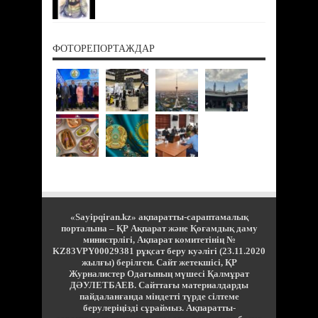
ФОТОРЕПОРТАЖДАР
«Sayipqiran.kz» ақпаратты-сараптамалық
порталына – ҚР Ақпарат және Қоғамдық даму
министрлігі, Ақпарат комитетінің №
KZ83VPY00029381 рұқсат беру куәлігі (23.11.2020
жылғы) берілген. Сайт жетекшісі, ҚР
Журналистер Одағының мүшесі Қалмұрат
ДӘУЛЕТБАЕВ. Сайттағы материалдарды
пайдаланғанда міндетті түрде сілтеме
берулеріңізді сұраймыз. Ақпаратты-