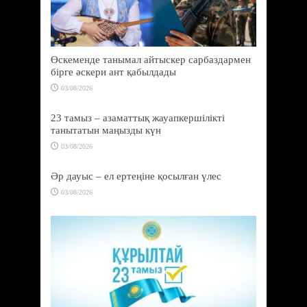
Өскеменде танымал айтыскер сарбаздармен
бірге әскери ант қабылдады
03/08/2026
23 тамыз – азаматтық жауапкершілікті
танытатын маңызды күн
03/08/2026
Әр дауыс – ел ертеңіне қосылған үлес
03/08/2026