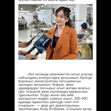
«Біз негізінде мемлекеттік сатып алулар
сайтындағы конкурстарға қатысамыз. Бүгінде
Қорғаныс министрлігінің тапсырмасын
орындап жатырмыз. Әзірше, жеке
адамдардан тапсырыс алып жатқан жоқпыз.
Цех толықтай жеке кәсіпкердің қаржысына
тұрғызылған. Ендігі жылы аяқ киім
шығаратын өндіріс ошағын ашып, 300-400
адамды жұмыспен қамтуды ниет етіп
отырмыз», — деді цех директорының
орынбасары Анар Егізбаева. Сонымен қатар