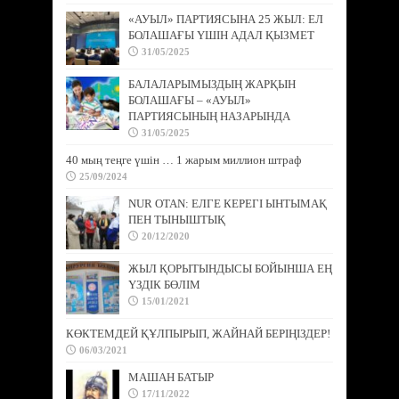
«АУЫЛ» ПАРТИЯСЫНА 25 ЖЫЛ: ЕЛ
БОЛАШАҒЫ ҮШІН АДАЛ ҚЫЗМЕТ
31/05/2025
БАЛАЛАРЫМЫЗДЫҢ ЖАРҚЫН
БОЛАШАҒЫ – «АУЫЛ»
ПАРТИЯСЫНЫҢ НАЗАРЫНДА
31/05/2025
40 мың теңге үшін … 1 жарым миллион штраф
25/09/2024
NUR OTAN: ЕЛГЕ КЕРЕГІ ЫНТЫМАҚ
ПЕН ТЫНЫШТЫҚ
20/12/2020
ЖЫЛ ҚОРЫТЫНДЫСЫ БОЙЫНША ЕҢ
ҮЗДІК БӨЛІМ
15/01/2021
КӨКТЕМДЕЙ ҚҰЛПЫРЫП, ЖАЙНАЙ БЕРІҢІЗДЕР!
06/03/2021
МАШАН БАТЫР
17/11/2022