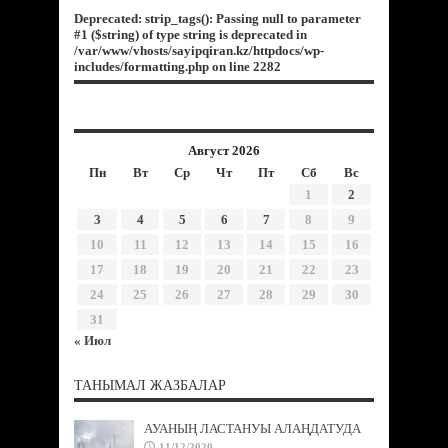
Deprecated
: strip_tags(): Passing null to parameter
#1 ($string) of type string is deprecated in
/var/www/vhosts/sayipqiran.kz/httpdocs/wp-
includes/formatting.php
on line
2282
Август 2026
Пн
Вт
Ср
Чт
Пт
Сб
Вс
1
2
3
4
5
6
7
8
9
10
11
12
13
14
15
16
17
18
19
20
21
22
23
24
25
26
27
28
29
30
31
« Июл
ТАНЫМАЛ ЖАЗБАЛАР
АУАНЫҢ ЛАСТАНУЫ АЛАҢДАТУДА
11/12/2020