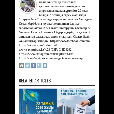
келіп қалсам да бұл салаға
қызығушылығым оянғандықтан
журналистикада жүргеніме 20 жыл
болды. Алғашқы еңбек жолымды
"Керуенбасы" газетінде корректорлықтан бастадым.
Содан бері баспа журналистиканың барлық
саласынан өттім. 2 рет газет шығарушы баспагер де
болдым. Осы сайтымнан Сіздер өздеріңізге қажетті
ақпараттар аласыздар деген ойдамын. Сіздер біздің
жаңалықтарымызды: https://www.facebook.com/me/
https://twitter.com/KalmuratD
www.sayipqiran.kz%2F%3Fp%3D8202
https://www.instagram.com/saipkiran.kz/
https://t.me/sayipkir арқылы да біле аласыздар.
RELATED ARTICLES