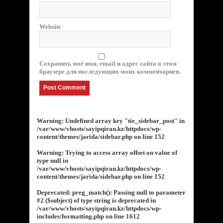
Website
Сохранить моё имя, email и адрес сайта в этом
браузере для последующих моих комментариев.
Warning
: Undefined array key "tie_sidebar_post" in
/var/www/vhosts/sayipqiran.kz/httpdocs/wp-
content/themes/jarida/sidebar.php
on line
152
Warning
: Trying to access array offset on value of
type null in
/var/www/vhosts/sayipqiran.kz/httpdocs/wp-
content/themes/jarida/sidebar.php
on line
152
Deprecated
: preg_match(): Passing null to parameter
#2 ($subject) of type string is deprecated in
/var/www/vhosts/sayipqiran.kz/httpdocs/wp-
includes/formatting.php
on line
1612