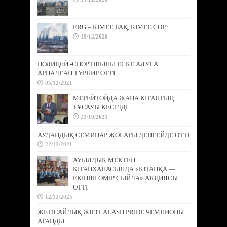
ERG – КІМГЕ БАҚ, КІМГЕ СОР?..
19/12/2020
ПОЛИЦЕЙ -СПОРТШЫНЫ ЕСКЕ АЛУҒА
АРНАЛҒАН ТУРНИР ӨТТІ
05/12/2021
МЕРЕЙТОЙДА ЖАҢА КІТАПТЫҢ
ТҰСАУЫ КЕСІЛДІ
21/10/2021
АУДАНДЫҚ СЕМИНАР ЖОҒАРЫ ДЕҢГЕЙДЕ ӨТТІ
22/12/2021
АУЫЛДЫҚ МЕКТЕП
КІТАПХАНАСЫНДА «КІТАПҚА —
ЕКІНШІ ӨМІР СЫЙЛА» АКЦИЯСЫ
ӨТТІ
12/12/2025
ЖЕТІСАЙЛЫҚ ЖІГІТ ALASH PRIDE ЧЕМПИОНЫ
АТАНДЫ