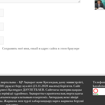
Сохранить моё имя, email и адрес сайта в этом браузере
 порталына – ҚР Ақпарат және Қоғамдық даму министрлігі,
Телефон:
 рұқсат беру куәлігі (23.11.2020 жылғы) берілген. Сайт
kazaksta
мүшесі Қалмұрат ДӘУЛЕТБАЕВ. Сайттағы материалдарды
ерулеріңізді сұраймыз. Ақпаратты-сараптамалық порталдағы
ығымен қорғалатынын ескертеміз. Автордың жеке пікірі
ы. Жарнама мен түрлі хабарландыруларға жарнама беруші
жауапты.