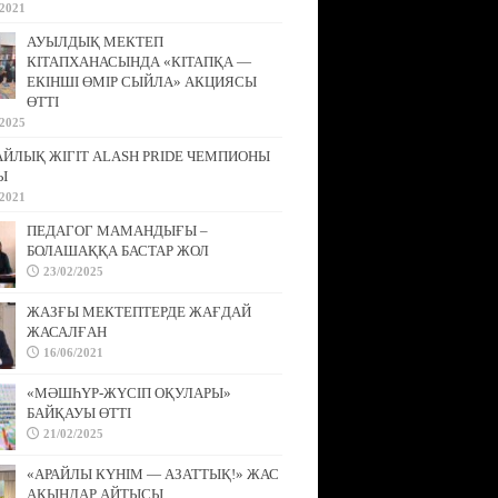
/2021
АУЫЛДЫҚ МЕКТЕП
КІТАПХАНАСЫНДА «КІТАПҚА —
ЕКІНШІ ӨМІР СЫЙЛА» АКЦИЯСЫ
ӨТТІ
/2025
АЙЛЫҚ ЖІГІТ ALASH PRIDE ЧЕМПИОНЫ
Ы
/2021
ПЕДАГОГ МАМАНДЫҒЫ –
БОЛАШАҚҚА БАСТАР ЖОЛ
23/02/2025
ЖАЗҒЫ МЕКТЕПТЕРДЕ ЖАҒДАЙ
ЖАСАЛҒАН
16/06/2021
«МӘШҺҮР-ЖҮСІП ОҚУЛАРЫ»
БАЙҚАУЫ ӨТТІ
21/02/2025
«АРАЙЛЫ КҮНІМ — АЗАТТЫҚ!» ЖАС
АҚЫНДАР АЙТЫСЫ