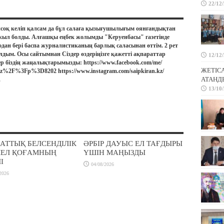
22/12
соқ келіп қалсам да бұл салаға қызығушылығым оянғандықтан
жыл болды. Алғашқы еңбек жолымды "Керуенбасы" газетінде
дан бері баспа журналистиканың барлық саласынан өттім. 2 рет
лдым. Осы сайтымнан Сіздер өздеріңізге қажетті ақпараттар
12/12
ер біздің жаңалықтарымызды: https://www.facebook.com/me/
ЖЕТІС
.kz%2F%3Fp%3D8202 https://www.instagram.com/saipkiran.kz/
АТАНД
.
13/10
АТТЫҚ БЕЛСЕНДІЛІК
ӘРБІР ДАУЫС ЕЛ ТАҒДЫРЫ
МЕЛ ҚОҒАМНЫҢ
ҮШІН МАҢЫЗДЫ
І
04/08/2026
2026