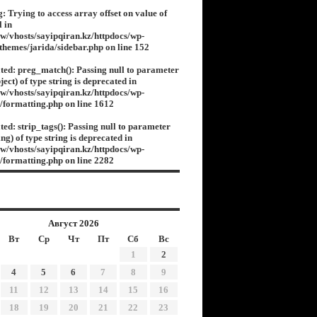
g
: Trying to access array offset on value of
l in
w/vhosts/sayipqiran.kz/httpdocs/wp-
/themes/jarida/sidebar.php
on line
152
ted
: preg_match(): Passing null to parameter
ject) of type string is deprecated in
w/vhosts/sayipqiran.kz/httpdocs/wp-
s/formatting.php
on line
1612
ted
: strip_tags(): Passing null to parameter
ing) of type string is deprecated in
w/vhosts/sayipqiran.kz/httpdocs/wp-
s/formatting.php
on line
2282
Август 2026
Вт
Ср
Чт
Пт
Сб
Вс
1
2
4
5
6
7
8
9
11
12
13
14
15
16
18
19
20
21
22
23