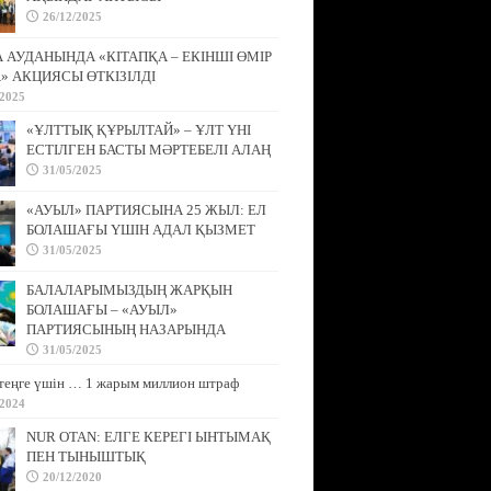
26/12/2025
АУДАНЫНДА «КІТАПҚА – ЕКІНШІ ӨМІР
» АКЦИЯСЫ ӨТКІЗІЛДІ
/2025
«ҰЛТТЫҚ ҚҰРЫЛТАЙ» – ҰЛТ ҮНІ
ЕСТІЛГЕН БАСТЫ МӘРТЕБЕЛІ АЛАҢ
31/05/2025
«АУЫЛ» ПАРТИЯСЫНА 25 ЖЫЛ: ЕЛ
БОЛАШАҒЫ ҮШІН АДАЛ ҚЫЗМЕТ
31/05/2025
БАЛАЛАРЫМЫЗДЫҢ ЖАРҚЫН
БОЛАШАҒЫ – «АУЫЛ»
ПАРТИЯСЫНЫҢ НАЗАРЫНДА
31/05/2025
теңге үшін … 1 жарым миллион штраф
/2024
NUR OTAN: ЕЛГЕ КЕРЕГІ ЫНТЫМАҚ
ПЕН ТЫНЫШТЫҚ
20/12/2020