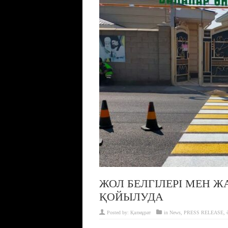
ЖОЛ БЕЛГІЛЕРІ МЕН Ж
ҚОЙЫЛУДА
Posted by:
Қалмұрат
in
News
,
PRESS RELEASE
,