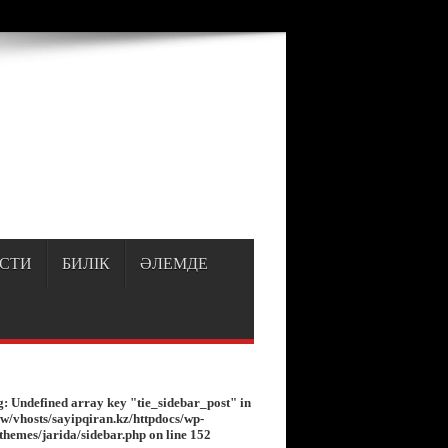
p
on line
150
СТИ
БИЛІК
ӘЛЕМДЕ
g
: Undefined array key "tie_sidebar_post" in
w/vhosts/sayipqiran.kz/httpdocs/wp-
/themes/jarida/sidebar.php
on line
152