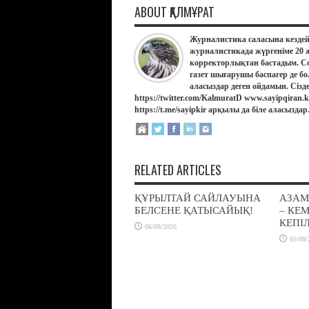
ABOUT ҚАЛМҰРАТ
Журналистика саласына кездей
журналистикада жүргеніме 20 
корректорлықтан бастадым. Со
газет шығарушы баспагер де бо
аласыздар деген ойдамын. Сізд
https://twitter.com/KalmuratD www.sayipqiran
https://t.me/sayipkir арқылы да біле аласыздар
RELATED ARTICLES
ҚҰРЫЛТАЙ САЙЛАУЫНА
АЗАМ
БЕЛСЕНЕ ҚАТЫСАЙЫҚ!
– КЕ
КЕПІЛ
06/08/2026
05/08/