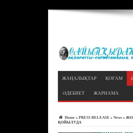
Warning
: Trying to access array offset on value of type bool in
/var/www/vhosts
ЖАҢАЛЫҚТАР
ҚОҒАМ
ӘДЕБИЕТ
ЖАРНАМА
Home
»
PRESS RELEASE
»
News
»
ЖО
ҚОЙЫЛУДА