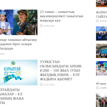
23 тамыз – азаматтық
ЖАРМА 
жауапкершілікті танытатын
СЫЙЛА
маңызды күн
25/11
03/08/2026
енде танымал айтыскер
дармен бірге әскери
абылдады
2026
ТҮРКІСТАН
ОБЛЫСЫНДАҒЫ АРХИВ
ІСІНЕ – 100 ЖЫЛ. ОТЫЗ
ЖЫЛДЫҚ ЕҢБЕК – ҰЛТ
ЖАДЫНА ҚЫЗМЕТ
40 мың 
31/07/2026
25/09
ЛТАЙДАҒЫ
АМАЛАР – ЕЛ
УЫНЫҢ ЖАҢА
ТЫ