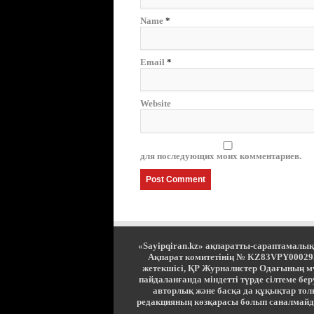
Name
*
Email
*
Website
для последующих моих комментариев.
«Sayipqiran.kz» ақпаратты-сараптамалық
Ақпарат комитетінің № KZ83VPY00029381
жетекшісі, ҚР Журналистер Одағының 
пайдаланғанда міндетті түрде сілтеме б
авторлық және басқа да құқықтар тол
редакцияның көзқарасы болып саналмайд