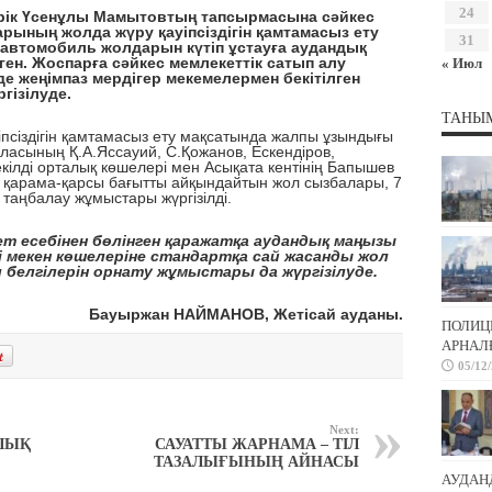
24
ерік Үсенұлы Мамытовтың тапсырмасына сәйкес
арының жолда жүру қауіпсіздігін қамтамасыз ету
31
автомобиль жолдарын күтіп ұстауға аудандық
ен. Жоспарға сәйкес мемлекеттік сатып алу
« Июл
е жеңімпаз мердігер мекемелермен бекітілген
гізілуде.
ТАНЫ
іздігін қамтамасыз ету мақсатында жалпы ұзындығы
ласының Қ.А.Яссауий, С.Қожанов, Ескендіров,
кілді орталық көшелері мен Асықата кентінің Бапышев
 қарама-қарсы бағытты айқындайтын жол сызбалары, 7
 таңбалау жұмыстары жүргізілді.
есебінен бөлінген қаражатқа аудандық маңызы
 мекен көшелеріне стандартқа сай жасанды жол
л белгілерін орнату жұмыстары да жүргізілуде.
Бауыржан НАЙМАНОВ, Жетісай ауданы.
ПОЛИЦ
АРНАЛҒ
05/12
Next:
ШЫҚ
САУАТТЫ ЖАРНАМА – ТІЛ
ТАЗАЛЫҒЫНЫҢ АЙНАСЫ
АУДАН