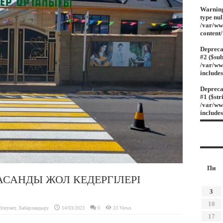
Warnin
type nul
/var/ww
content
Depreca
#2 ($sub
/var/ww
include
Depreca
#1 ($str
/var/ww
include
Пн
АСАНДЫ ЖОЛ КЕДЕРГІЛЕРІ
3
10
Әлеумет
,
Хабарландыру
14/03/2023
0
23 Views
17