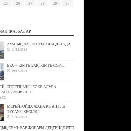
25
26
27
28
29
30
МАЛ ЖАЗБАЛАР
АУАНЫҢ ЛАСТАНУЫ АЛАҢДАТУДА
11/12/2020
ERG – КІМГЕ БАҚ, КІМГЕ СОР?..
19/12/2020
ЕЙ -СПОРТШЫНЫ ЕСКЕ АЛУҒА
АН ТУРНИР ӨТТІ
/2021
МЕРЕЙТОЙДА ЖАҢА КІТАПТЫҢ
ТҰСАУЫ КЕСІЛДІ
21/10/2021
ДЫҚ СЕМИНАР ЖОҒАРЫ ДЕҢГЕЙДЕ ӨТТІ