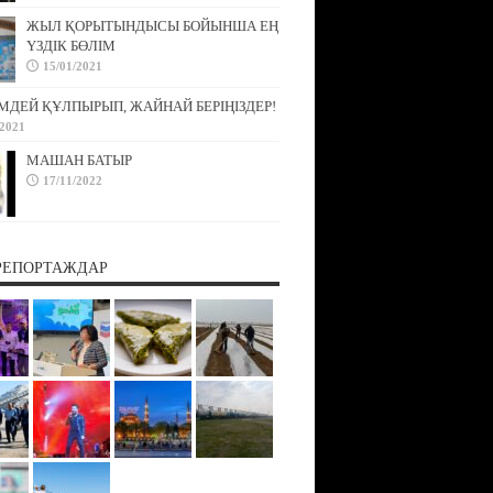
ЖЫЛ ҚОРЫТЫНДЫСЫ БОЙЫНША ЕҢ
ҮЗДІК БӨЛІМ
15/01/2021
МДЕЙ ҚҰЛПЫРЫП, ЖАЙНАЙ БЕРІҢІЗДЕР!
/2021
МАШАН БАТЫР
17/11/2022
РЕПОРТАЖДАР