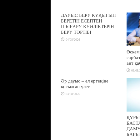
ДАУЫС БЕРУ ҚҰҚЫҒЫН
БЕРЕТІН ЕСЕПТЕН
ШЫҒАРУ КУӘЛІКТЕРІН
БЕРУ ТӘРТІБІ
04/08/2026
Өскем
сарбаз
ант қ
03/08/
Әр дауыс – ел ертеңіне
қосылған үлес
03/08/2026
ҚҰРЫ
БАСТ
ДАМ
БАҒЫ