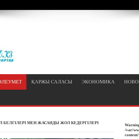
/sayipqiran.kz/httpdocs/wp-content/themes/jarida/functions/common-scripts.ph
ӘЛЕУМЕТ
ҚАРЖЫ САЛАСЫ
ЭКОНОМИКА
НОВО
Л БЕЛГІЛЕРІ МЕН ЖАСАНДЫ ЖОЛ КЕДЕРГІЛЕРІ
Warnin
/var/ww
content