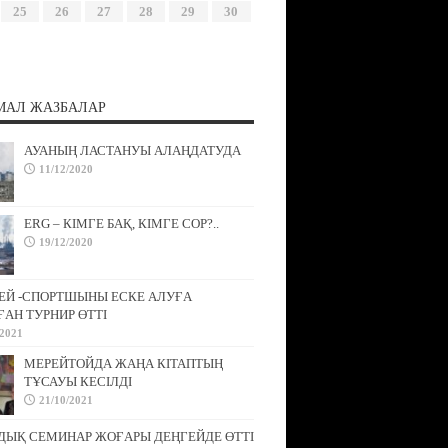
25
26
27
28
29
30
МАЛ ЖАЗБАЛАР
АУАНЫҢ ЛАСТАНУЫ АЛАҢДАТУДА
11/12/2020
ERG – КІМГЕ БАҚ, КІМГЕ СОР?..
19/12/2020
ЕЙ -СПОРТШЫНЫ ЕСКЕ АЛУҒА
АН ТУРНИР ӨТТІ
/2021
МЕРЕЙТОЙДА ЖАҢА КІТАПТЫҢ
ТҰСАУЫ КЕСІЛДІ
21/10/2021
ДЫҚ СЕМИНАР ЖОҒАРЫ ДЕҢГЕЙДЕ ӨТТІ