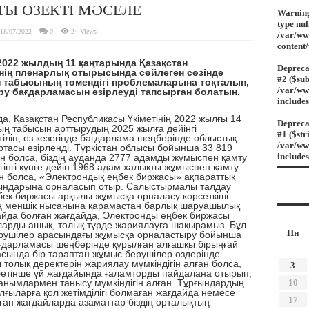
СТЫ ӨЗЕКТІ МӘСЕЛЕ
Warnin
type nul
18/07/2022
0
24 Views
/var/ww
content
22 жылдың 11 қаңтарында Қазақстан
Depreca
нің пленарлық отырысында сөйлеген сөзінде
#2 ($sub
 табысының төмендігі проблемаларына тоқталып,
/var/ww
у бағдарламасын әзірлеуді тапсырған болатын.
include
азақстан Республикасы Үкіметінің 2022 жылғы 14
Depreca
ың табысын арттырудың 2025 жылға дейінгі
#1 ($str
іліп, өз кезегінде бағдарлама шеңберінде облыстық
/var/ww
ртасы әзірленді. Түркістан облысы бойынша 33 819
include
 болса, біздің ауданда 2777 адамды жұмыспен қамту
інгі күнге дейін 1968 адам халықты жұмыспен қамту
 болса, «Электрондық еңбек биржасы» ақпараттық
рындарына орналасып отыр. Салыстырмалы талдау
бек биржасы арқылы жұмысқа орналасу көрсеткіші
ң меншік нысанына қарамастан барлық шаруашылық
айда болған жағдайда, Электронды еңбек биржасы
ларды ашық, толық түрде жариялауға шақырамыз. Бұл
Пн
ерушілер арасындағы жұмысқа орналастыру бойынша
ғдарламасы шеңберінде құрылған алғашқы бірыңғай
сында бір тараптан жұмыс берушілер өздерінде
олық деректерін жариялау мүмкіндігін алған болса,
3
 бетінше үй жағдайында ғаламторды пайдалана отырып,
нымдармен танысу мүмкіндігін алған. Тұрғындардың
10
ғыларға қол жетімділігі болмаған жағдайда немесе
17
ған жағдайларда азаматтар біздің орталықтың