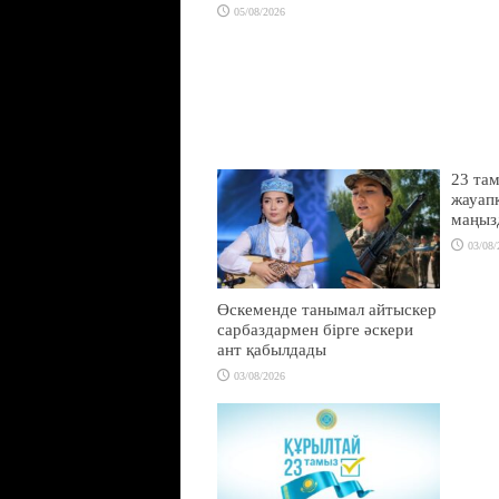
05/08/2026
23 там
жауапк
маңыз
03/08/
Өскеменде танымал айтыскер
сарбаздармен бірге әскери
ант қабылдады
03/08/2026