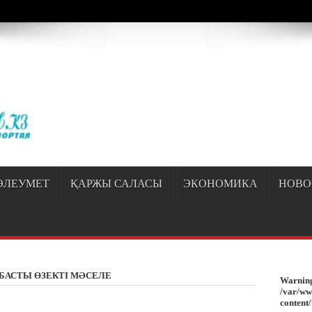
/sayipqiran.kz/httpdocs/wp-content/themes/jarida/functions/common-scripts.ph
ӘЛЕУМЕТ
ҚАРЖЫ САЛАСЫ
ЭКОНОМИКА
НОВО
 БАСТЫ ӨЗЕКТІ МӘСЕЛЕ
Warnin
/var/ww
content