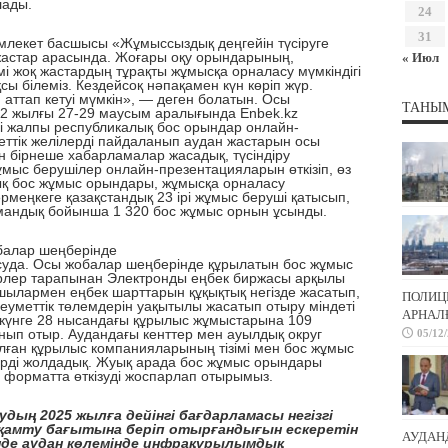
лады.
24
31
кет басшысы «Жұмыссыздық деңгейін түсіруге
 жастар арасында. Жоғары оқу орындарының,
« Июл
імі жоқ жастардың тұрақты жұмысқа орналасу мүмкіндігі
ы білеміз. Кездейсоқ нәпақамен күн көріп жүр.
н аттап кетуі мүмкін», — деген болатын. Осы
ТАНЫ
2 жылғы 27-29 маусым аралығында Enbek.kz
ші жалпы республикалық бос орындар онлайн-
уметтік желілерді пайдаланып аудан жастарын осы
 бірнеше хабарламалар жасадық, түсіндіру
мыс берушілер онлайн-презентацияларын өткізіп, өз
қ бос жұмыс орындары, жұмысқа орналасу
рмеңкеге қазақстандық 23 ірі жұмыс беруші қатысып,
мандық бойынша 1 320 бос жұмыс орнын ұсынды.
алар шеңберінде
суда. Осы жобалар шеңберінде құрылатын бос жұмыс
ерлер тарапынан Электронды еңбек биржасы арқылы
шылармен еңбек шарттарын құқықтық негізде жасатып,
ПОЛИЦ
еуметтік төлемдерін уақытылы жасатып отыру міндеті
АРНАЛҒ
і күнге 28 нысандағы құрылыс жұмыстарына 109
нып отыр. Аудандағы кенттер мен ауылдық округ
05/12
лған құрылыс компанияларының тізімі мен бос жұмыс
рді жолдадық. Жуық арада бос жұмыс орындары
 форматта өткізуді жоспарлап отырымыз.
2025 жылға дейінгі бағдарламасы негізгі
амту бағытына беріп отырғандығын ескеретін
АУДАН
нде аудан көлемінде инфрақұрылымдық