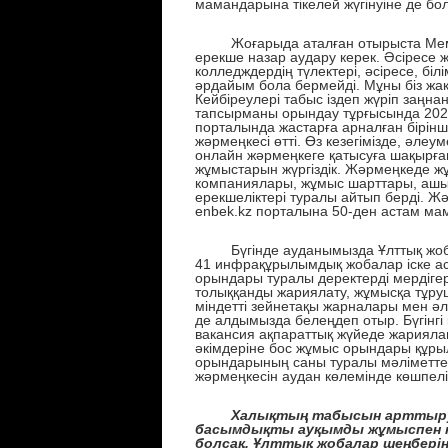
мамандарына тікелей жүгінуіне де бо
Жоғарыда аталған отырыста Мемле
ерекше назар аудару керек. Әсіресе
колледждердің түлектері, әсіресе, біл
әрдайым бола бермейді. Мұны біз жақс
Кейбіреулері табыс іздеп жүріп заңна
тапсырманы орындау тұрғысында 202
порталында жастарға арналған бірін
жәрмеңкесі өтті. Өз кезегімізде, әле
онлайн жәрмеңкеге қатысуға шақырған
жұмыстарын жүргіздік. Жәрмеңкеде жұ
компаниялары, жұмыс шарттары, ашы
ерекшеліктері туралы айтып берді. Жә
enbek.kz порталына 50-ден астам ма
Бүгінде ауданымызда Ұлттық жоб
41 инфрақұрылымдық жобалар іске а
орындары туралы деректерді мердіг
толыққанды жариялату, жұмысқа тұру
міндетті зейнетақы жарналары мен әл
де алдымызда белеңдеп отыр. Бүгінг
вакансия ақпараттық жүйеде жарияла
әкімдеріне бос жұмыс орындары құры
орындарының саны туралы мәліметте
жәрмеңкесін аудан көлемінде көшпелі
Халықтың табысын арттырудың 
басымдықты ауқымды жұмыспен қ
болсақ, Ұлттық жобалар шеңбері