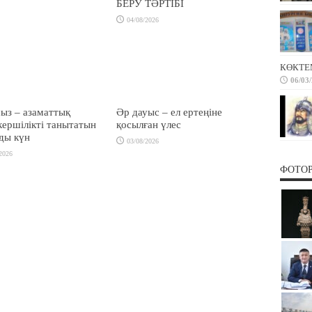
БЕРУ ТӘРТІБІ
04/08/2026
КӨКТЕ
06/03
ыз – азаматтық
Әр дауыс – ел ертеңіне
ершілікті танытатын
қосылған үлес
ды күн
03/08/2026
2026
ФОТО