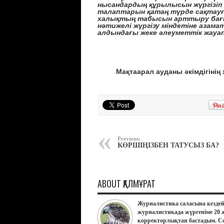
нысандардың құрылысын жүргізіп 
талаптарын қатаң түрде сақтау
халықтың табысын арттыру бағ
нәтижелі жүргізу міндетіне азамат
алдындағы жеке әлеуметтік жауа
Мақтаарал ауданы әкімдігіні
Previous:
КӨРШІҢІЗБЕН ТАТУСЫЗ БА?
ABOUT ҚАЛМҰРАТ
Журналистика саласына кездей
журналистикада жүргеніме 20 
корректорлықтан бастадым. Со