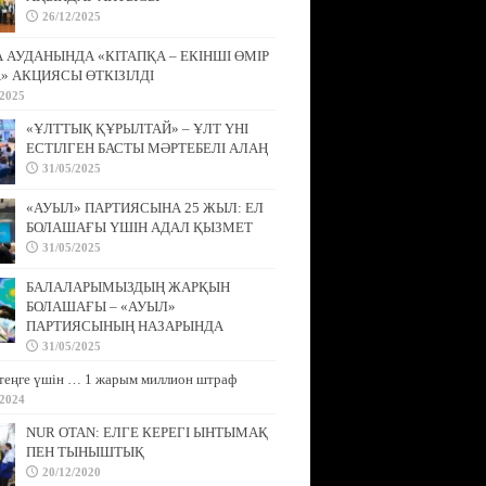
26/12/2025
АУДАНЫНДА «КІТАПҚА – ЕКІНШІ ӨМІР
» АКЦИЯСЫ ӨТКІЗІЛДІ
/2025
«ҰЛТТЫҚ ҚҰРЫЛТАЙ» – ҰЛТ ҮНІ
ЕСТІЛГЕН БАСТЫ МӘРТЕБЕЛІ АЛАҢ
31/05/2025
«АУЫЛ» ПАРТИЯСЫНА 25 ЖЫЛ: ЕЛ
БОЛАШАҒЫ ҮШІН АДАЛ ҚЫЗМЕТ
31/05/2025
БАЛАЛАРЫМЫЗДЫҢ ЖАРҚЫН
БОЛАШАҒЫ – «АУЫЛ»
ПАРТИЯСЫНЫҢ НАЗАРЫНДА
31/05/2025
теңге үшін … 1 жарым миллион штраф
/2024
NUR OTAN: ЕЛГЕ КЕРЕГІ ЫНТЫМАҚ
ПЕН ТЫНЫШТЫҚ
20/12/2020