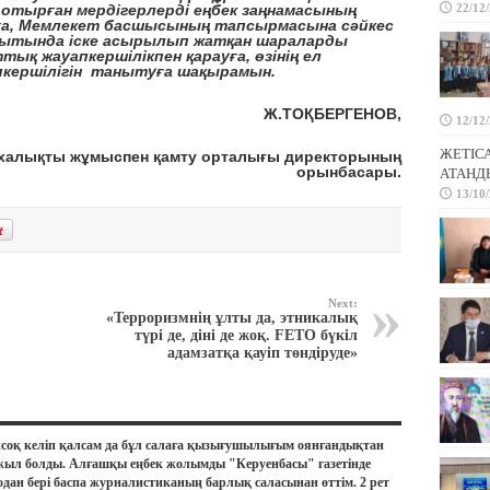
отырған мердігерлерді еңбек заңнамасының
22/12
ға, Мемлекет басшысының тапсырмасына сәйкес
ытында іске асырылып жатқан шараларды
тық жауапкершілікпен қарауға, өзінің ел
пкершілігін танытуға шақырамын.
Ж.ТОҚБЕРГЕНОВ,
12/12
ЖЕТІС
ң халықты жұмыспен қамту орталығы директорының
орынбасары.
АТАНД
13/10
Next:
«Терроризмнің ұлты да, этникалық
түрі де, діні де жоқ. FETO бүкіл
адамзатқа қауіп төндіруде»
соқ келіп қалсам да бұл салаға қызығушылығым оянғандықтан
жыл болды. Алғашқы еңбек жолымды "Керуенбасы" газетінде
дан бері баспа журналистиканың барлық саласынан өттім. 2 рет