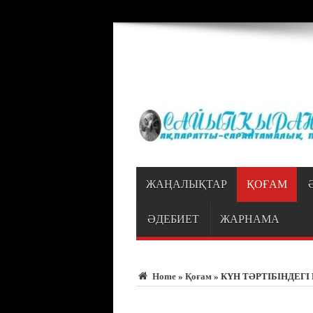
Warning
: Trying to access array offset on value of type bool in
/var/www/vhosts
ЖАҢАЛЫҚТАР
ҚОҒАМ
ӘДЕБИЕТ
ЖАРНАМА
Home
»
Қоғам
»
КҮН ТӘРТІБІНДЕГІ