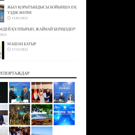
ЖЫЛ ҚОРЫТЫНДЫСЫ БОЙЫНША ЕҢ
ҮЗДІК БӨЛІМ
15/01/2021
МДЕЙ ҚҰЛПЫРЫП, ЖАЙНАЙ БЕРІҢІЗДЕР!
/2021
МАШАН БАТЫР
17/11/2022
РЕПОРТАЖДАР