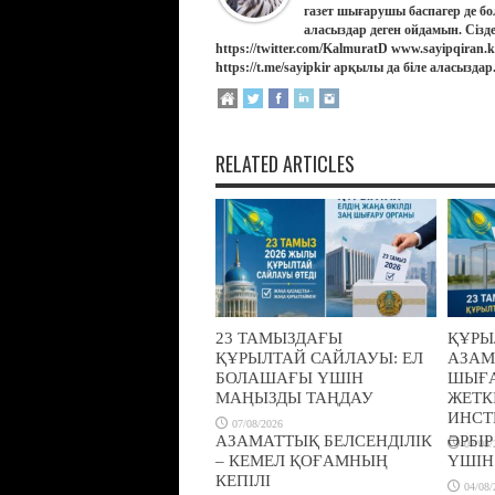
газет шығарушы баспагер де бо
аласыздар деген ойдамын. Сізд
https://twitter.com/KalmuratD www.sayipqiran
https://t.me/sayipkir арқылы да біле аласыздар
RELATED ARTICLES
23 ТАМЫЗДАҒЫ
ҚҰРЫ
ҚҰРЫЛТАЙ САЙЛАУЫ: ЕЛ
АЗАМ
БОЛАШАҒЫ ҮШІН
ШЫҒА
МАҢЫЗДЫ ТАҢДАУ
ЖЕТК
ИНСТ
07/08/2026
АЗАМАТТЫҚ БЕЛСЕНДІЛІК
ӘРБІ
07/08/
– КЕМЕЛ ҚОҒАМНЫҢ
ҮШІН
КЕПІЛІ
04/08/