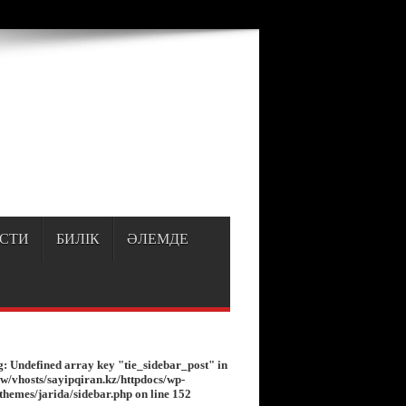
p
on line
150
СТИ
БИЛІК
ӘЛЕМДЕ
g
: Undefined array key "tie_sidebar_post" in
w/vhosts/sayipqiran.kz/httpdocs/wp-
/themes/jarida/sidebar.php
on line
152