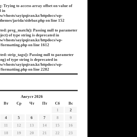
g
: Trying to access array offset on value of
l in
w/vhosts/sayipqiran.kz/httpdocs/wp-
/themes/jarida/sidebar.php
on line
152
ted
: preg_match(): Passing null to parameter
ject) of type string is deprecated in
w/vhosts/sayipqiran.kz/httpdocs/wp-
s/formatting.php
on line
1612
ted
: strip_tags(): Passing null to parameter
ing) of type string is deprecated in
w/vhosts/sayipqiran.kz/httpdocs/wp-
s/formatting.php
on line
2282
Август 2026
Вт
Ср
Чт
Пт
Сб
Вс
1
2
4
5
6
7
8
9
11
12
13
14
15
16
18
19
20
21
22
23