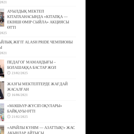
/2021
АУЫЛДЫҚ МЕКТЕП
КІТАПХАНАСЫНДА «КІТАПҚА —
ЕКІНШІ ӨМІР СЫЙЛА» АКЦИЯСЫ
ӨТТІ
/2025
АЙЛЫҚ ЖІГІТ ALASH PRIDE ЧЕМПИОНЫ
Ы
/2021
ПЕДАГОГ МАМАНДЫҒЫ –
БОЛАШАҚҚА БАСТАР ЖОЛ
23/02/2025
ЖАЗҒЫ МЕКТЕПТЕРДЕ ЖАҒДАЙ
ЖАСАЛҒАН
16/06/2021
«МӘШҺҮР-ЖҮСІП ОҚУЛАРЫ»
БАЙҚАУЫ ӨТТІ
21/02/2025
«АРАЙЛЫ КҮНІМ — АЗАТТЫҚ!» ЖАС
АҚЫНДАР АЙТЫСЫ