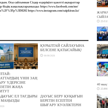
лдым. Осы сайтымнан Сіздер өздеріңізге қажетті ақпараттар
ер біздің жаңалықтарымызды: https://www.facebook.com/me/
.kz%2F%3Fp%3D8202 https://www.instagram.com/saipkiran.kz/
ЖАРМА 
.
СЫЙЛА
25/11
ҚҰРЫЛТАЙ САЙЛАУЫНА
БЕЛСЕНЕ ҚАТЫСАЙЫҚ!
06/08/2026
ЛТАЙ:
АТТАРДЫҢ ҮНІН ЗАҢ
РУ ҮДЕРІСІНЕ
40 мың 
ІЗЕТІН ЖАҢА
25/09
ИТУТ
Р ДАУЫС ЕЛ ТАҒДЫРЫ
ДАУЫС БЕРУ ҚҰҚЫҒЫН
2026
 МАҢЫЗДЫ
БЕРЕТІН ЕСЕПТЕН
ШЫҒАРУ КУӘЛІКТЕРІН
2026