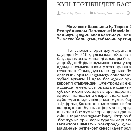
КҮН ТӘРТІБІНДЕГІ БА
Posted by:
Қалмұрат
in
Қоғам
,
Өзекті мәселе
Мемлекет басшысы Қ. Тоқаев 20
Республикасы Парламенті Мәжілісі
халықтың жұмыспен қамтылуы мен
Үкіметке Халықтың табысын арттыр
Тапсырманы орындау мақсатында, Қ
сәуірдегі № 218 қаулысымен «Халықт
бағдарламасы» кешенді жоспары бекіт
деңгейдегі Өңірлік жұмыспен қамту ка
адамды жұмыспен қамту жоспарланған
көзделген. Орындаушылық тұрғыда бүг
орталығы арқылы жұмысқа орналасқан
жүйесі арқылы 11 адам бос жұмыс о
көрсетіп отырғандай, Электрондық ең
ауданда төмен. Осы орайда ауданны
субъектілерін бос жұмыс орындары п
жүйесін пайдалана отырып, вакансия
жүйе жұмыс іздеушілер мен жұмыс б
«Цифрлық Қазақстан» мемлекеттік ба
сандық алаң. Бұл платформаның арқа
ашылған бос жұмыс орындары туралы т
екінші тараптан жұмыс іздеушілер өз
бос жұмыс орындары туралы жарияла
ғаламторға шығатын электронды құрыл
маманның бетпе-бет кеңесі қажет бол