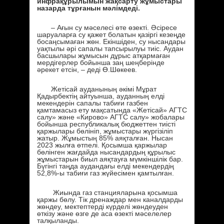
инфрақұрылымын жақсарту жұмыстары
назарда тұрғанын мәлімдеді.
– Ағын су мәселесі өте өзекті. Әсіресе
шаруаларға су қажет болатын қазіргі кезеңде
босаңсымаған жөн. Екіншіден, су нысандары
уақтылы әрі сапалы тапсырылуы тиіс. Аудан
басшылары жұмысын дұрыс атқармаған
мердігерлер бойынша заң шеңберінде
әрекет етсін, – деді Ө.Шөкеев.
Жетісай ауданының әкімі Мұрат
Қадырбектің айтуынша, ауданның елді
мекендерін сапалы табиғи газбен
қамтамасыз ету мақсатында «Жетісай» АГТС
салу» және «Кирово» АГТС салу» жобалары
бойынша республикалық бюджеттен тиісті
қаржылары бөлініп, жұмыстары жүргізіліп
жатыр. Жұмыстың 85% аяқталған. Нысан
2023 жылға өтпелі. Қосымша қаржылар
бөлінген жағдайда нысандардың құрылыс
жұмыстарын биыл аяқтауға мүмкіншілік бар.
Бүгінгі таңда аудандағы елді мекендердің
52,8%-ы табиғи газ жүйесімен қамтылған.
Жиында газ станцияларына қосымша
қаржы бөлу. Тік дренаждар мен каналдарды
жөндеу, мектептерді күрделі жөндеуден
өткізу және өзге де аса өзекті мәселелер
талқыланды.