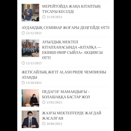
МЕРЕЙТОЙДА ЖАҢА КІТАПТЫҢ
ТҰСАУЫ КЕСІЛДІ
21/10/2021
АУДАНДЫҚ СЕМИНАР ЖОҒАРЫ ДЕҢГЕЙДЕ ӨТТІ
22/12/2021
АУЫЛДЫҚ МЕКТЕП
КІТАПХАНАСЫНДА «КІТАПҚА —
ЕКІНШІ ӨМІР СЫЙЛА» АКЦИЯСЫ
ӨТТІ
12/12/2025
ЖЕТІСАЙЛЫҚ ЖІГІТ ALASH PRIDE ЧЕМПИОНЫ
АТАНДЫ
13/10/2021
ПЕДАГОГ МАМАНДЫҒЫ –
БОЛАШАҚҚА БАСТАР ЖОЛ
23/02/2025
ЖАЗҒЫ МЕКТЕПТЕРДЕ ЖАҒДАЙ
ЖАСАЛҒАН
16/06/2021