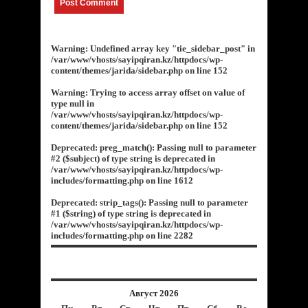
Warning
: Undefined array key "tie_sidebar_post" in
/var/www/vhosts/sayipqiran.kz/httpdocs/wp-
content/themes/jarida/sidebar.php
on line
152
Warning
: Trying to access array offset on value of
type null in
/var/www/vhosts/sayipqiran.kz/httpdocs/wp-
content/themes/jarida/sidebar.php
on line
152
Deprecated
: preg_match(): Passing null to parameter
#2 ($subject) of type string is deprecated in
/var/www/vhosts/sayipqiran.kz/httpdocs/wp-
includes/formatting.php
on line
1612
Deprecated
: strip_tags(): Passing null to parameter
#1 ($string) of type string is deprecated in
/var/www/vhosts/sayipqiran.kz/httpdocs/wp-
includes/formatting.php
on line
2282
Август 2026