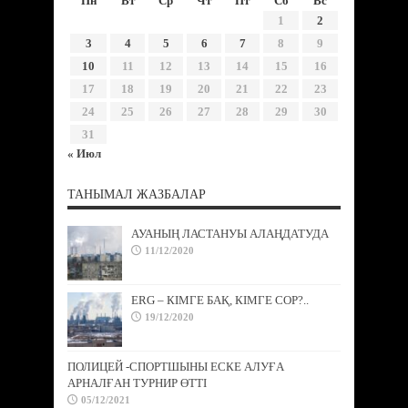
Пн
Вт
Ср
Чт
Пт
Сб
Вс
1
2
3
4
5
6
7
8
9
10
11
12
13
14
15
16
17
18
19
20
21
22
23
24
25
26
27
28
29
30
31
« Июл
ТАНЫМАЛ ЖАЗБАЛАР
АУАНЫҢ ЛАСТАНУЫ АЛАҢДАТУДА
11/12/2020
ERG – КІМГЕ БАҚ, КІМГЕ СОР?..
19/12/2020
ПОЛИЦЕЙ -СПОРТШЫНЫ ЕСКЕ АЛУҒА
АРНАЛҒАН ТУРНИР ӨТТІ
05/12/2021