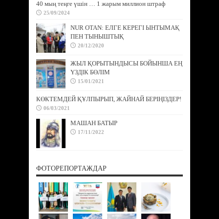
40 мың теңге үшін … 1 жарым миллион штраф
25/09/2024
NUR OTAN: ЕЛГЕ КЕРЕГІ ЫНТЫМАҚ
ПЕН ТЫНЫШТЫҚ
20/12/2020
ЖЫЛ ҚОРЫТЫНДЫСЫ БОЙЫНША ЕҢ
ҮЗДІК БӨЛІМ
15/01/2021
КӨКТЕМДЕЙ ҚҰЛПЫРЫП, ЖАЙНАЙ БЕРІҢІЗДЕР!
06/03/2021
МАШАН БАТЫР
17/11/2022
ФОТОРЕПОРТАЖДАР