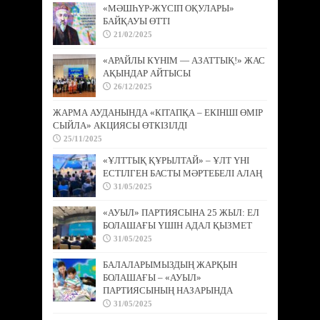
«МӘШҺҮР-ЖҮСІП ОҚУЛАРЫ»
БАЙҚАУЫ ӨТТІ
21/02/2025
«АРАЙЛЫ КҮНІМ — АЗАТТЫҚ!» ЖАС
АҚЫНДАР АЙТЫСЫ
26/12/2025
ЖАРМА АУДАНЫНДА «КІТАПҚА – ЕКІНШІ ӨМІР
СЫЙЛА» АКЦИЯСЫ ӨТКІЗІЛДІ
25/11/2025
«ҰЛТТЫҚ ҚҰРЫЛТАЙ» – ҰЛТ ҮНІ
ЕСТІЛГЕН БАСТЫ МӘРТЕБЕЛІ АЛАҢ
31/05/2025
«АУЫЛ» ПАРТИЯСЫНА 25 ЖЫЛ: ЕЛ
БОЛАШАҒЫ ҮШІН АДАЛ ҚЫЗМЕТ
31/05/2025
БАЛАЛАРЫМЫЗДЫҢ ЖАРҚЫН
БОЛАШАҒЫ – «АУЫЛ»
ПАРТИЯСЫНЫҢ НАЗАРЫНДА
31/05/2025