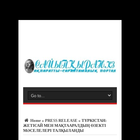
Warning
: Trying to access array offset on value of type bool in
/var/www/vhosts/sayipqiran.kz/httpdocs/wp-
content/themes/jarida/functions/common-scripts.php
on line
150
Home
»
PRESS RELEASE
»
ТҮРКІСТАН:
ЖЕТІСАЙ МЕН МАҚТААРАЛДЫҢ ӨЗЕКТІ
МӘСЕЛЕЛЕРІ ТАЛҚЫЛАНДЫ