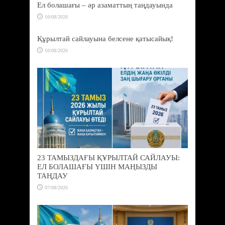
Ел болашағы – әр азаматтың таңдауында
10/08/2026
Құрылтай сайлауына белсене қатысайық!
10/08/2026
23 ТАМЫЗДАҒЫ ҚҰРЫЛТАЙ САЙЛАУЫ:
ЕЛ БОЛАШАҒЫ ҮШІН МАҢЫЗДЫ
ТАҢДАУ
07/08/2026