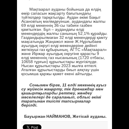
Мақтаарал ауданы бойынша да елдің
өмір сапасын жақсарту бағытындағы
түйткілдер тарқатылды. Аудан әкімі Бақыт
Асановтың мәлімдеуінше, аудандағы жалпы
69 елді мекеннің 36-сы табиғи газбен
қамтылған. Бұл – аудандағы елді
мекендердің жалпы санының 52,1% құрайды.
Газдандырылмаған 32 елді мекендерді қамту
мақсатында Жаңажол және Ж.Нұрлыбаев
ауылдық округі елді мекендеріне дейінгі
жеткізуші газ құбырының, АГТС «Мақтаарал»
және Иіржар ауылдық округіне қарасты 9
елді мекеннің газ нысанының (1720 отбасы,
10658 тұрғын) құрылыстары жүргізілуде.
Нысан құрылыстары 2023 жылға өтпелі.
Аталған құрылыстарды биыл аяқтау үшін
қосымша қаржы қажет екені айтылды.
Сонымен бірге, 11 елді мекеннің ауыз
су жүйесін жаңарту, тік дренаждар мен
қашыртқыларды реттеу, жөндеу
мәселелері де сараланып, облыс әкімі
тарапынан тиісті тапсырмалар
берілді.
Бауыржан НАЙМАНОВ, Жетісай ауданы.