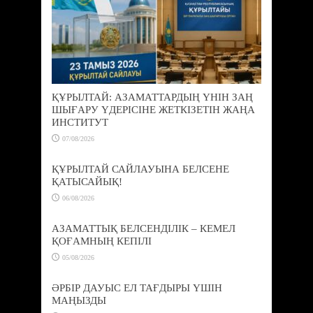
ҚҰРЫЛТАЙ: АЗАМАТТАРДЫҢ ҮНІН ЗАҢ
ШЫҒАРУ ҮДЕРІСІНЕ ЖЕТКІЗЕТІН ЖАҢА
ИНСТИТУТ
07/08/2026
ҚҰРЫЛТАЙ САЙЛАУЫНА БЕЛСЕНЕ
ҚАТЫСАЙЫҚ!
06/08/2026
АЗАМАТТЫҚ БЕЛСЕНДІЛІК – КЕМЕЛ
ҚОҒАМНЫҢ КЕПІЛІ
05/08/2026
ӘРБІР ДАУЫС ЕЛ ТАҒДЫРЫ ҮШІН
МАҢЫЗДЫ