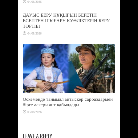
04/08/2026
ДАУЫС БЕРУ ҚҰҚЫҒЫН БЕРЕТІН
ЕСЕПТЕН ШЫҒАРУ КУӘЛІКТЕРІН БЕРУ
ТӘРТІБІ
04/08/2026
Өскеменде танымал айтыскер сарбаздармен
бірге әскери ант қабылдады
03/08/2026
LEAVE A REPLY