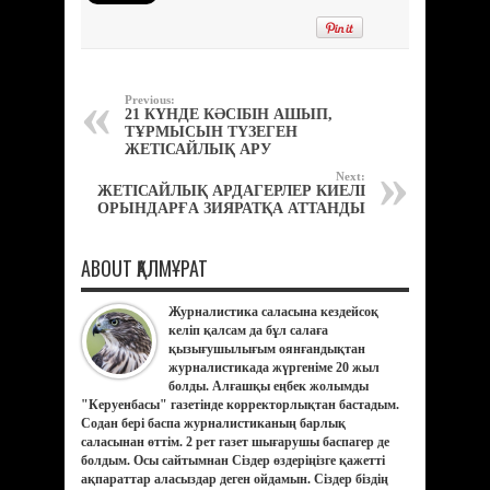
Previous:
21 КҮНДЕ КӘСІБІН АШЫП,
ТҰРМЫСЫН ТҮЗЕГЕН
ЖЕТІСАЙЛЫҚ АРУ
Next:
ЖЕТІСАЙЛЫҚ АРДАГЕРЛЕР КИЕЛІ
ОРЫНДАРҒА ЗИЯРАТҚА АТТАНДЫ
ABOUT ҚАЛМҰРАТ
Журналистика саласына кездейсоқ
келіп қалсам да бұл салаға
қызығушылығым оянғандықтан
журналистикада жүргеніме 20 жыл
болды. Алғашқы еңбек жолымды
"Керуенбасы" газетінде корректорлықтан бастадым.
Содан бері баспа журналистиканың барлық
саласынан өттім. 2 рет газет шығарушы баспагер де
болдым. Осы сайтымнан Сіздер өздеріңізге қажетті
ақпараттар аласыздар деген ойдамын. Сіздер біздің