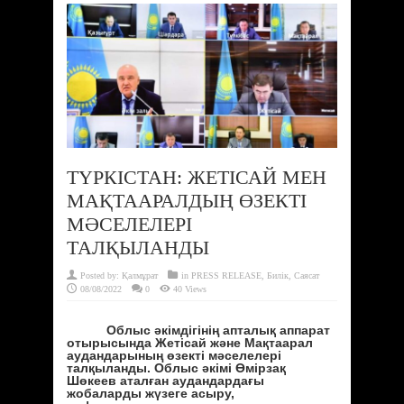
ТҮРКІСТАН: ЖЕТІСАЙ МЕН
МАҚТААРАЛДЫҢ ӨЗЕКТІ
МӘСЕЛЕЛЕРІ
ТАЛҚЫЛАНДЫ
Posted by:
Қалмұрат
in
PRESS RELEASE
,
Билік
,
Саясат
08/08/2022
0
40 Views
Облыс әкімдігінің апталық аппарат
отырысында Жетісай және Мақтаарал
аудандарының өзекті мәселелері
талқыланды. Облыс әкімі Өмірзақ
Шөкеев аталған аудандардағы
жобаларды жүзеге асыру,