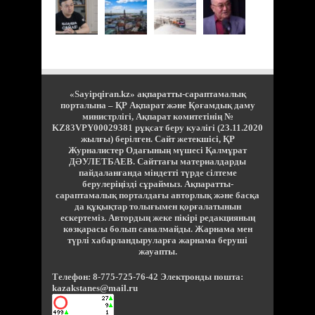
«Sayipqiran.kz» ақпаратты-сараптамалық
порталына – ҚР Ақпарат және Қоғамдық даму
министрлігі, Ақпарат комитетінің №
KZ83VPY00029381 рұқсат беру куәлігі (23.11.2020
жылғы) берілген. Сайт жетекшісі, ҚР
Журналистер Одағының мүшесі Қалмұрат
ДӘУЛЕТБАЕВ. Сайттағы материалдарды
пайдаланғанда міндетті түрде сілтеме
берулеріңізді сұраймыз. Ақпаратты-
сараптамалық порталдағы авторлық және басқа
да құқықтар толығымен қорғалатынын
ескертеміз. Автордың жеке пікірі редакцияның
көзқарасы болып саналмайды. Жарнама мен
түрлі хабарландыруларға жарнама беруші
жауапты.
Телефон: 8-775-725-76-42 Электронды пошта:
kazakstanes@mail.ru