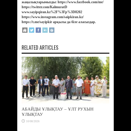
жаңалықтарымызды: https://www.facebook.com/me/
https://twitter.com/KalmuratD
www.sayipqiran.kz%2F%3Fp%3D8202
https://www.instagram.com/saipkiran.kz/
https://t.me/sayipkir арқылы да біле аласыздар.
RELATED ARTICLES
АБАЙДЫ ҰЛЫҚТАУ – ҰЛТ РУХЫН
ҰЛЫҚТАУ
10/08/2026