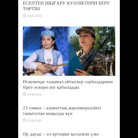
ЕСЕПТЕН ШЫҒАРУ КУӘЛІКТЕРІН БЕРУ
ТӘРТІБІ
04/08/2026
Өскеменде танымал айтыскер сарбаздармен
бірге әскери ант қабылдады
03/08/2026
23 тамыз – азаматтық жауапкершілікті
танытатын маңызды күн
03/08/2026
Әр дауыс – ел ертеңіне қосылған үлес