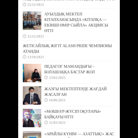
22/12/2021
АУЫЛДЫҚ МЕКТЕП
КІТАПХАНАСЫНДА «КІТАПҚА —
ЕКІНШІ ӨМІР СЫЙЛА» АКЦИЯСЫ
ӨТТІ
12/12/2025
ЖЕТІСАЙЛЫҚ ЖІГІТ ALASH PRIDE ЧЕМПИОНЫ
АТАНДЫ
13/10/2021
ПЕДАГОГ МАМАНДЫҒЫ –
БОЛАШАҚҚА БАСТАР ЖОЛ
23/02/2025
ЖАЗҒЫ МЕКТЕПТЕРДЕ ЖАҒДАЙ
ЖАСАЛҒАН
16/06/2021
«МӘШҺҮР-ЖҮСІП ОҚУЛАРЫ»
БАЙҚАУЫ ӨТТІ
21/02/2025
«АРАЙЛЫ КҮНІМ — АЗАТТЫҚ!» ЖАС