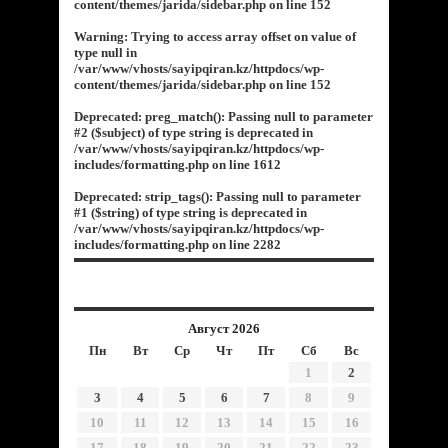
content/themes/jarida/sidebar.php
on line
152
Warning
: Trying to access array offset on value of
type null in
/var/www/vhosts/sayipqiran.kz/httpdocs/wp-
content/themes/jarida/sidebar.php
on line
152
Deprecated
: preg_match(): Passing null to parameter
#2 ($subject) of type string is deprecated in
/var/www/vhosts/sayipqiran.kz/httpdocs/wp-
includes/formatting.php
on line
1612
Deprecated
: strip_tags(): Passing null to parameter
#1 ($string) of type string is deprecated in
/var/www/vhosts/sayipqiran.kz/httpdocs/wp-
includes/formatting.php
on line
2282
Август 2026
Пн
Вт
Ср
Чт
Пт
Сб
Вс
1
2
3
4
5
6
7
8
9
10
11
12
13
14
15
16
17
18
19
20
21
22
23