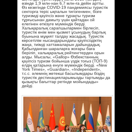
өзінде 1,9 млн-нан 6,7 млн-ға дейін артты.
Өз кезегінде СOVID-19 пандемиясы туристік
секторға теріс ықпалын тигізгенмен, бізге
туризмді қауіпсіз және тұрақты туризм
тұрғысынан дамыту үшін қайтадан ой
елегінен өткізуге мүмкіндік берді.
Халықаралық сарапшылармен бірлесіп,
туристік өнім мен қызмет ұсынудың барлық
буынына мұқият талдау жасадық. Туристік
көрсетілім нысандарындағы қауіпсіздіктің
жаңа, тиімді хаттамаларын дайындадық.
Қабылданған шараларға жоғары баға
беріліп, халықаралық рейтингтерден орын
алды. Мысалы, «Gallop» Өзбекстанның
қауіпсіз туризм бойынша үздік тоғыз (ТОП-9)
елдің қатарына енуге мүмкіндік берді. «New
York Times», «Guardian», «Independent»,
т.с.с. әлемнің жетекші басылымдары біздің
туристік дестинацияларымызды тартымды да
қызықты бағыттар ретінде мойындады»
дейді.