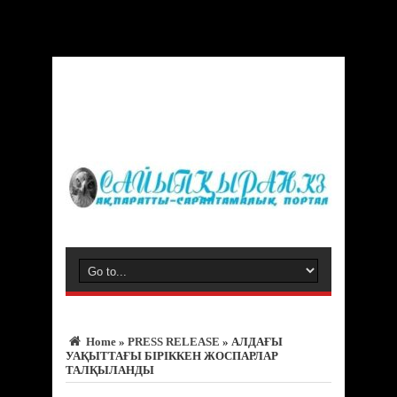
Warning
: Trying to access array offset on value of type bool in
/var/www/vhosts/sayipqiran.kz/httpdocs/wp-
content/themes/jarida/functions/common-scripts.php
on line
150
Home
»
PRESS RELEASE
»
АЛДАҒЫ
УАҚЫТТАҒЫ БІРІККЕН ЖОСПАРЛАР
ТАЛҚЫЛАНДЫ