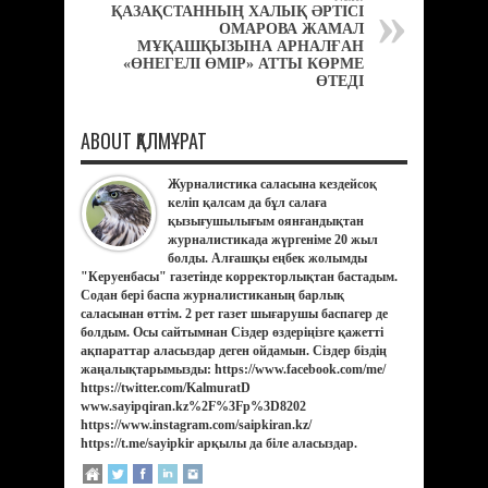
ҚАЗАҚСТАННЫҢ ХАЛЫҚ ӘРТІСІ
ОМАРОВА ЖАМАЛ
МҰҚАШҚЫЗЫНА АРНАЛҒАН
«ӨНЕГЕЛІ ӨМІР» АТТЫ КӨРМЕ
ӨТЕДІ
ABOUT ҚАЛМҰРАТ
Журналистика саласына кездейсоқ
келіп қалсам да бұл салаға
қызығушылығым оянғандықтан
журналистикада жүргеніме 20 жыл
болды. Алғашқы еңбек жолымды
"Керуенбасы" газетінде корректорлықтан бастадым.
Содан бері баспа журналистиканың барлық
саласынан өттім. 2 рет газет шығарушы баспагер де
болдым. Осы сайтымнан Сіздер өздеріңізге қажетті
ақпараттар аласыздар деген ойдамын. Сіздер біздің
жаңалықтарымызды: https://www.facebook.com/me/
https://twitter.com/KalmuratD
www.sayipqiran.kz%2F%3Fp%3D8202
https://www.instagram.com/saipkiran.kz/
https://t.me/sayipkir арқылы да біле аласыздар.