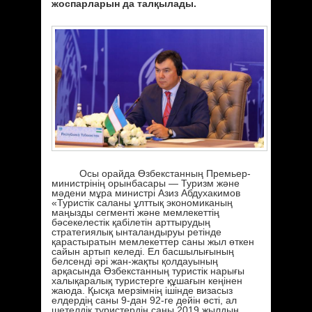
жоспарларын да талқылады.
Осы орайда Өзбекстанның Премьер-
министрінің орынбасары — Туризм және
мәдени мұра министрі Азиз Абдухакимов
«Туристік саланы ұлттық экономиканың
маңызды сегменті және мемлекеттің
бәсекелестік қабілетін арттырудың
стратегиялық ынталандыруы ретінде
қарастыратын мемлекеттер саны жыл өткен
сайын артып келеді. Ел басшылығының
белсенді әрі жан-жақты қолдауының
арқасында Өзбекстанның туристік нарығы
халықаралық туристерге құшағын кеңінен
жаюда. Қысқа мерзімнің ішінде визасыз
елдердің саны 9-дан 92-ге дейін өсті, ал
шетелдік туристердің саны 2019 жылдың