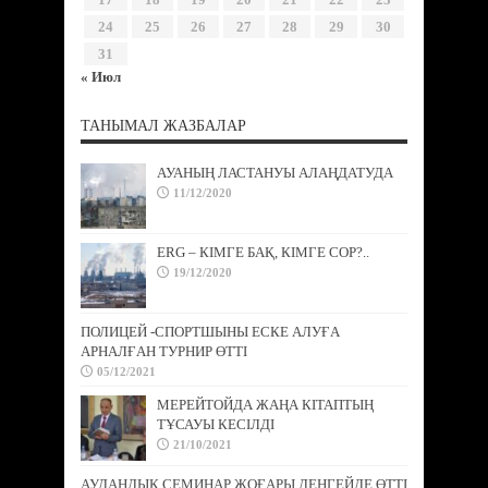
24
25
26
27
28
29
30
31
« Июл
ТАНЫМАЛ ЖАЗБАЛАР
АУАНЫҢ ЛАСТАНУЫ АЛАҢДАТУДА
11/12/2020
ERG – КІМГЕ БАҚ, КІМГЕ СОР?..
19/12/2020
ПОЛИЦЕЙ -СПОРТШЫНЫ ЕСКЕ АЛУҒА
АРНАЛҒАН ТУРНИР ӨТТІ
05/12/2021
МЕРЕЙТОЙДА ЖАҢА КІТАПТЫҢ
ТҰСАУЫ КЕСІЛДІ
21/10/2021
АУДАНДЫҚ СЕМИНАР ЖОҒАРЫ ДЕҢГЕЙДЕ ӨТТІ