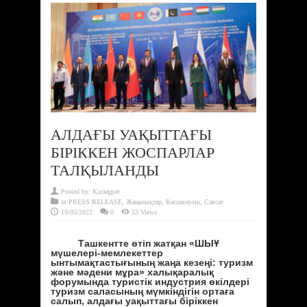
АЛДАҒЫ УАҚЫТТАҒЫ
БІРІККЕН ЖОСПАРЛАР
ТАЛҚЫЛАНДЫ
Posted by:
Қалмұрат
in
PRESS RELEASE
,
Жаңалықтар
,
Кәсіпкерлік
,
Саясат
19/05/2022
0
53 Views
Ташкентте өтіп жатқан «ШЫҰ
мүшелері-мемлекеттер
ынтымақтастығының жаңа кезеңі: туризм
және мәдени мұра» халықаралық
форумында туристік индустрия өкілдері
туризм саласының мүмкіндігін ортаға
салып, алдағы уақыттағы біріккен