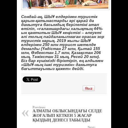
Сондай-ақ, ШЫҰ елдерімен туристік
қарым-қатынастарды әрі қарай да
дамытуға басымдық берілетіні атап
өтіліп, «ғаламшардағы халықтың 44%-
ын қамтитын ШЫҰ кеңістігі – әлеуеті
әлі толық пайдаланылмаған орасан зор
туристік нарық. 2019 жылы ШЫҰ
елдерінен 250 млн турист шетелде
демалды (Үндістан 27 млн, Қытай 155
млн, Өзбекстан 1,7 млн, Қазақстан 206
мың, Тәжікстан 31 мың, Ресей 20 млн).
Біз бар күшімізді біріктіріп, ең алдымен
«ШЫҰ-ның ішкі туризмін» дамытуға
бағыттауымыз қажет» дейді.
Previous:
АЛМАТЫ ОБЛЫСЫНДАҒЫ СЕЛДЕ
ЖОҒАЛЫП КЕТКЕН 5 ЖАСАР
ҚЫЗДЫҢ ДЕНЕСІ ТАБЫЛДЫ
Next: