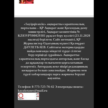
«Sayipqiran.kz» ақпаратты-сараптамалық
порталына – ҚР Ақпарат және Қоғамдық даму
министрлігі, Ақпарат комитетінің №
KZ83VPY00029381 рұқсат беру куәлігі (23.11.2020
жылғы) берілген. Сайт жетекшісі, ҚР
Журналистер Одағының мүшесі Қалмұрат
ДӘУЛЕТБАЕВ. Сайттағы материалдарды
пайдаланғанда міндетті түрде сілтеме
берулеріңізді сұраймыз. Ақпаратты-
сараптамалық порталдағы авторлық және басқа
да құқықтар толығымен қорғалатынын
ескертеміз. Автордың жеке пікірі редакцияның
көзқарасы болып саналмайды. Жарнама мен
түрлі хабарландыруларға жарнама беруші
жауапты.
Телефон: 8-775-725-76-42 Электронды пошта:
kazakstanes@mail.ru