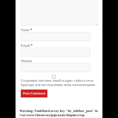
Name
*
Email
*
Website
Сохранить моё имя, email и адрес сайта в этом
браузере для последующих моих комментариев.
Warning
: Undefined array key "tie_sidebar_post" in
/var/www/vhosts/sayipqiran.kz/httpdocs/wp-