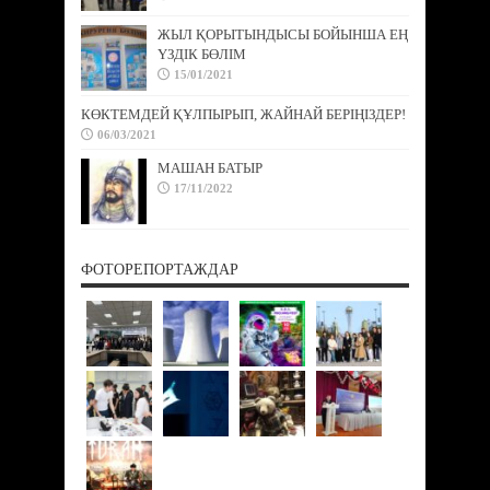
ЖЫЛ ҚОРЫТЫНДЫСЫ БОЙЫНША ЕҢ
ҮЗДІК БӨЛІМ
15/01/2021
КӨКТЕМДЕЙ ҚҰЛПЫРЫП, ЖАЙНАЙ БЕРІҢІЗДЕР!
06/03/2021
МАШАН БАТЫР
17/11/2022
ФОТОРЕПОРТАЖДАР