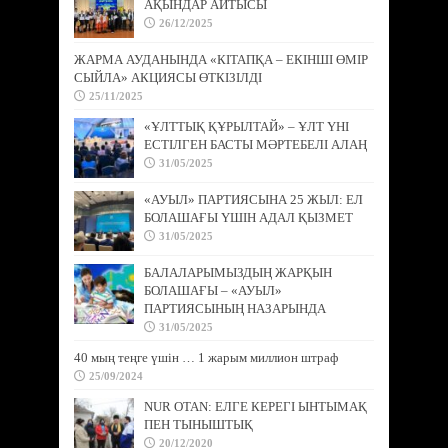
АҚЫНДАР АЙТЫСЫ
26/12/2025
ЖАРМА АУДАНЫНДА «КІТАПҚА – ЕКІНШІ ӨМІР
СЫЙЛА» АКЦИЯСЫ ӨТКІЗІЛДІ
25/11/2025
«ҰЛТТЫҚ ҚҰРЫЛТАЙ» – ҰЛТ ҮНІ
ЕСТІЛГЕН БАСТЫ МӘРТЕБЕЛІ АЛАҢ
31/05/2025
«АУЫЛ» ПАРТИЯСЫНА 25 ЖЫЛ: ЕЛ
БОЛАШАҒЫ ҮШІН АДАЛ ҚЫЗМЕТ
31/05/2025
БАЛАЛАРЫМЫЗДЫҢ ЖАРҚЫН
БОЛАШАҒЫ – «АУЫЛ»
ПАРТИЯСЫНЫҢ НАЗАРЫНДА
31/05/2025
40 мың теңге үшін … 1 жарым миллион штраф
25/09/2024
NUR OTAN: ЕЛГЕ КЕРЕГІ ЫНТЫМАҚ
ПЕН ТЫНЫШТЫҚ
20/12/2020