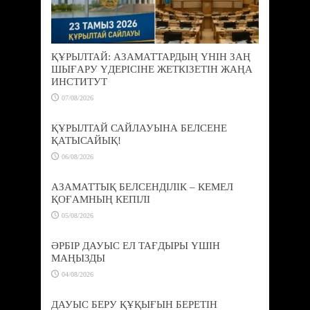
ҚҰРЫЛТАЙ: АЗАМАТТАРДЫҢ ҮНІН ЗАҢ
ШЫҒАРУ ҮДЕРІСІНЕ ЖЕТКІЗЕТІН ЖАҢА
ИНСТИТУТ
07/08/2026
ҚҰРЫЛТАЙ САЙЛАУЫНА БЕЛСЕНЕ
ҚАТЫСАЙЫҚ!
06/08/2026
АЗАМАТТЫҚ БЕЛСЕНДІЛІК – КЕМЕЛ
ҚОҒАМНЫҢ КЕПІЛІ
05/08/2026
ӘРБІР ДАУЫС ЕЛ ТАҒДЫРЫ ҮШІН
МАҢЫЗДЫ
04/08/2026
ДАУЫС БЕРУ ҚҰҚЫҒЫН БЕРЕТІН