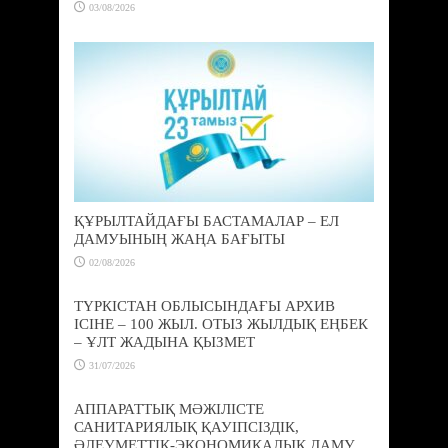
03/08/2026
ҚҰРЫЛТАЙДАҒЫ БАСТАМАЛАР – ЕЛ
ДАМУЫНЫҢ ЖАҢА БАҒЫТЫ
02/08/2026
ТҮРКІСТАН ОБЛЫСЫНДАҒЫ АРХИВ
ІСІНЕ – 100 ЖЫЛ. ОТЫЗ ЖЫЛДЫҚ ЕҢБЕК
– ҰЛТ ЖАДЫНА ҚЫЗМЕТ
31/07/2026
АППАРАТТЫҚ МӘЖІЛІСТЕ
САНИТАРИЯЛЫҚ ҚАУІПСІЗДІК,
ӘЛЕУМЕТТІК-ЭКОНОМИКАЛЫҚ ДАМУ