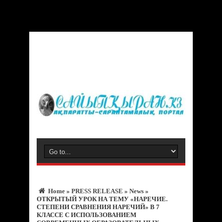
Warning
: Trying to access array offset on value of type bool in
/var/www/vhosts/sayipqiran.kz/httpdocs/wp-
content/themes/jarida/functions/common-scripts.php
on line
150
Home
»
PRESS RELEASE
»
News
»
ОТКРЫТЫЙ УРОК НА ТЕМУ «НАРЕЧИЕ.
СТЕПЕНИ СРАВНЕНИЯ НАРЕЧИЙ» В 7
КЛАССЕ С ИСПОЛЬЗОВАНИЕМ