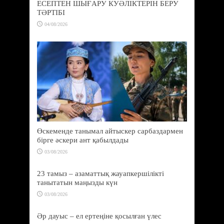
ЕСЕПТЕН ШЫҒАРУ КУӘЛІКТЕРІН БЕРУ
ТӘРТІБІ
04/08/2026
Өскеменде танымал айтыскер сарбаздармен
бірге әскери ант қабылдады
03/08/2026
23 тамыз – азаматтық жауапкершілікті
танытатын маңызды күн
03/08/2026
Әр дауыс – ел ертеңіне қосылған үлес