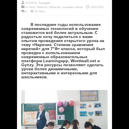
Posted by:
Қалмұрат
in
News
,
Новости
,
Общество
,
полезные советы
18/03/2025
0
46 Views
В последние годы использование
современных технологий в обучении
становится всё более актуальным. С
радостью хочу поделиться с вами
опытом проведения открытого урока на
тему «Наречие. Степени сравнения
наречий» для 7″Ә» класса, который был
проведен с использованием
современных образовательных
платформ Learningapp, Wordwall.net и
Gynzy. Эти ресурсы позволяют сделать
уроки более динамичными,
интерактивными и интересными для
школьников.