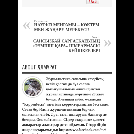
Previous:
НАУРЫЗ МЕЙРАМЫ – КӨКТЕМ
МЕН ЖАҢАРУ МЕРЕКЕСІ!
Next:
САНСЫЗБАЙ САРҒАСҚАЕВТЫҢ
«ТӘМПІШ ҚАРА» ШЫҒАРМАСЫ
КЕЙІПКЕРЛЕРІ
ABOUT ҚАЛМҰРАТ
Журналистика саласына кездейсоқ
келіп қалсам да бұл салаға
қызығушылығым оянғандықтан
журналистикада жүргеніме 20 жыл
болды. Алғашқы еңбек жолымды
"Керуенбасы" газетінде корректорлықтан бастадым.
Содан бері баспа журналистиканың барлық
саласынан өттім. 2 рет газет шығарушы баспагер де
болдым. Осы сайтымнан Сіздер өздеріңізге қажетті
ақпараттар аласыздар деген ойдамын. Сіздер біздің
жаңалықтарымызды: https://www.facebook.com/me/