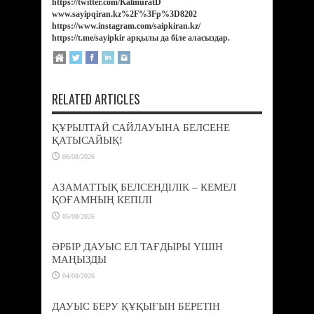
https://twitter.com/KalmuratD
www.sayipqiran.kz%2F%3Fp%3D8202
https://www.instagram.com/saipkiran.kz/
https://t.me/sayipkir арқылы да біле аласыздар.
RELATED ARTICLES
ҚҰРЫЛТАЙ САЙЛАУЫНА БЕЛСЕНЕ
ҚАТЫСАЙЫҚ!
06/08/2026
АЗАМАТТЫҚ БЕЛСЕНДІЛІК – КЕМЕЛ
ҚОҒАМНЫҢ КЕПІЛІ
05/08/2026
ӘРБІР ДАУЫС ЕЛ ТАҒДЫРЫ ҮШІН
МАҢЫЗДЫ
04/08/2026
ДАУЫС БЕРУ ҚҰҚЫҒЫН БЕРЕТІН