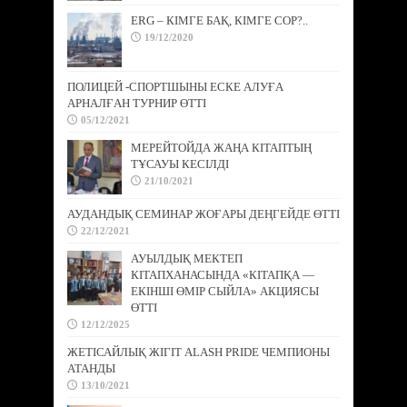
ERG – КІМГЕ БАҚ, КІМГЕ СОР?..
19/12/2020
ПОЛИЦЕЙ -СПОРТШЫНЫ ЕСКЕ АЛУҒА
АРНАЛҒАН ТУРНИР ӨТТІ
05/12/2021
МЕРЕЙТОЙДА ЖАҢА КІТАПТЫҢ
ТҰСАУЫ КЕСІЛДІ
21/10/2021
АУДАНДЫҚ СЕМИНАР ЖОҒАРЫ ДЕҢГЕЙДЕ ӨТТІ
22/12/2021
АУЫЛДЫҚ МЕКТЕП
КІТАПХАНАСЫНДА «КІТАПҚА —
ЕКІНШІ ӨМІР СЫЙЛА» АКЦИЯСЫ
ӨТТІ
12/12/2025
ЖЕТІСАЙЛЫҚ ЖІГІТ ALASH PRIDE ЧЕМПИОНЫ
АТАНДЫ
13/10/2021