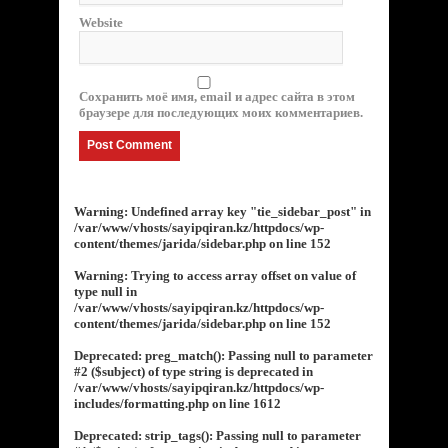
Website
Сохранить моё имя, email и адрес сайта в этом
браузере для последующих моих комментариев.
Warning
: Undefined array key "tie_sidebar_post" in
/var/www/vhosts/sayipqiran.kz/httpdocs/wp-
content/themes/jarida/sidebar.php
on line
152
Warning
: Trying to access array offset on value of
type null in
/var/www/vhosts/sayipqiran.kz/httpdocs/wp-
content/themes/jarida/sidebar.php
on line
152
Deprecated
: preg_match(): Passing null to parameter
#2 ($subject) of type string is deprecated in
/var/www/vhosts/sayipqiran.kz/httpdocs/wp-
includes/formatting.php
on line
1612
Deprecated
: strip_tags(): Passing null to parameter