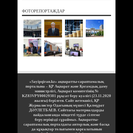
ФОТОРЕПОРТАЖДАР
«Sayipqiran.kz» ақпаратты-сараптамалық
порталына – ҚР Ақпарат және Қоғамдық даму
министрлігі, Ақпарат комитетінің №
KZ83VPY00029381 рұқсат беру куәлігі (23.11.2020
жылғы) берілген. Сайт жетекшісі, ҚР
Журналистер Одағының мүшесі Қалмұрат
ДӘУЛЕТБАЕВ. Сайттағы материалдарды
пайдаланғанда міндетті түрде сілтеме
берулеріңізді сұраймыз. Ақпаратты-
сараптамалық порталдағы авторлық және басқа
да құқықтар толығымен қорғалатынын