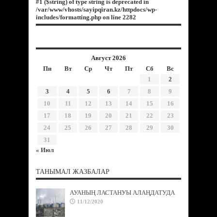
#1 ($string) of type string is deprecated in
/var/www/vhosts/sayipqiran.kz/httpdocs/wp-
includes/formatting.php
on line
2282
Август 2026
Пн
Вт
Ср
Чт
Пт
Сб
Вс
1
2
3
4
5
6
7
8
9
10
11
12
13
14
15
16
17
18
19
20
21
22
23
24
25
26
27
28
29
30
31
« Июл
ТАНЫМАЛ ЖАЗБАЛАР
АУАНЫҢ ЛАСТАНУЫ АЛАҢДАТУДА
11/12/2020