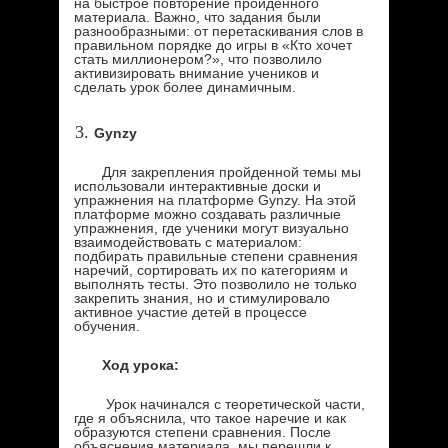
на быстрое повторение пройденного
материала. Важно, что задания были
разнообразными: от перетаскивания слов в
правильном порядке до игры в «Кто хочет
стать миллионером?», что позволило
активизировать внимание учеников и
сделать урок более динамичным.
Gynzy
Для закрепления пройденной темы мы
использовали интерактивные доски и
упражнения на платформе Gynzy. На этой
платформе можно создавать различные
упражнения, где ученики могут визуально
взаимодействовать с материалом:
подбирать правильные степени сравнения
наречий, сортировать их по категориям и
выполнять тесты. Это позволило не только
закрепить знания, но и стимулировало
активное участие детей в процессе
обучения.
Ход урока
:
Урок начинался с теоретической части,
где я объяснила, что такое наречие и как
образуются степени сравнения. После
объяснения материала, мы перешли к