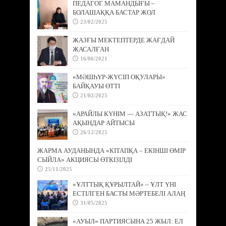
ПЕДАГОГ МАМАНДЫҒЫ –
БОЛАШАҚҚА БАСТАР ЖОЛ
23/02/2025
ЖАЗҒЫ МЕКТЕПТЕРДЕ ЖАҒДАЙ
ЖАСАЛҒАН
16/06/2021
«МӘШҺҮР-ЖҮСІП ОҚУЛАРЫ»
БАЙҚАУЫ ӨТТІ
21/02/2025
«АРАЙЛЫ КҮНІМ — АЗАТТЫҚ!» ЖАС
АҚЫНДАР АЙТЫСЫ
26/12/2025
ЖАРМА АУДАНЫНДА «КІТАПҚА – ЕКІНШІ ӨМІР
СЫЙЛА» АКЦИЯСЫ ӨТКІЗІЛДІ
25/11/2025
«ҰЛТТЫҚ ҚҰРЫЛТАЙ» – ҰЛТ ҮНІ
ЕСТІЛГЕН БАСТЫ МӘРТЕБЕЛІ АЛАҢ
31/05/2025
«АУЫЛ» ПАРТИЯСЫНА 25 ЖЫЛ: ЕЛ