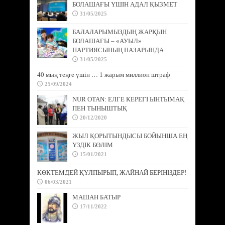
БОЛАШАҒЫ ҮШІН АДАЛ ҚЫЗМЕТ
31/05/2025
БАЛАЛАРЫМЫЗДЫҢ ЖАРҚЫН
БОЛАШАҒЫ – «АУЫЛ»
ПАРТИЯСЫНЫҢ НАЗАРЫНДА
31/05/2025
40 мың теңге үшін … 1 жарым миллион штраф
25/09/2024
NUR OTAN: ЕЛГЕ КЕРЕГІ ЫНТЫМАҚ
ПЕН ТЫНЫШТЫҚ
20/12/2020
ЖЫЛ ҚОРЫТЫНДЫСЫ БОЙЫНША ЕҢ
ҮЗДІК БӨЛІМ
15/01/2021
КӨКТЕМДЕЙ ҚҰЛПЫРЫП, ЖАЙНАЙ БЕРІҢІЗДЕР!
06/03/2021
МАШАН БАТЫР
17/11/2022