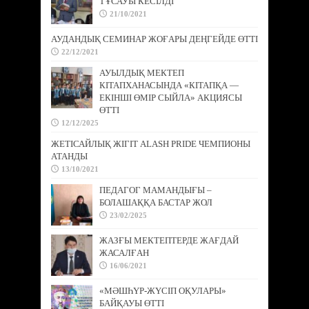
ТҰСАУЫ КЕСІЛДІ
21/10/2021
АУДАНДЫҚ СЕМИНАР ЖОҒАРЫ ДЕҢГЕЙДЕ ӨТТІ
22/12/2021
АУЫЛДЫҚ МЕКТЕП
КІТАПХАНАСЫНДА «КІТАПҚА —
ЕКІНШІ ӨМІР СЫЙЛА» АКЦИЯСЫ
ӨТТІ
12/12/2025
ЖЕТІСАЙЛЫҚ ЖІГІТ ALASH PRIDE ЧЕМПИОНЫ
АТАНДЫ
13/10/2021
ПЕДАГОГ МАМАНДЫҒЫ –
БОЛАШАҚҚА БАСТАР ЖОЛ
23/02/2025
ЖАЗҒЫ МЕКТЕПТЕРДЕ ЖАҒДАЙ
ЖАСАЛҒАН
16/06/2021
«МӘШҺҮР-ЖҮСІП ОҚУЛАРЫ»
БАЙҚАУЫ ӨТТІ