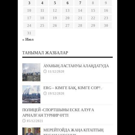
3
4
5
6
7
8
9
10
11
12
13
14
15
16
17
18
19
20
21
22
23
24
25
26
27
28
29
30
31
« Июл
ТАНЫМАЛ ЖАЗБАЛАР
АУАНЫҢ ЛАСТАНУЫ АЛАҢДАТУДА
11/12/2020
ERG – КІМГЕ БАҚ, КІМГЕ СОР?..
19/12/2020
ПОЛИЦЕЙ -СПОРТШЫНЫ ЕСКЕ АЛУҒА
АРНАЛҒАН ТУРНИР ӨТТІ
05/12/2021
МЕРЕЙТОЙДА ЖАҢА КІТАПТЫҢ