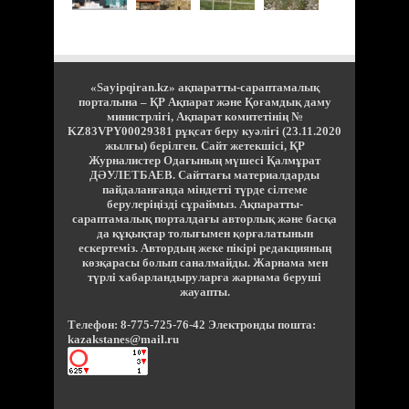
«Sayipqiran.kz» ақпаратты-сараптамалық
порталына – ҚР Ақпарат және Қоғамдық даму
министрлігі, Ақпарат комитетінің №
KZ83VPY00029381 рұқсат беру куәлігі (23.11.2020
жылғы) берілген. Сайт жетекшісі, ҚР
Журналистер Одағының мүшесі Қалмұрат
ДӘУЛЕТБАЕВ. Сайттағы материалдарды
пайдаланғанда міндетті түрде сілтеме
берулеріңізді сұраймыз. Ақпаратты-
сараптамалық порталдағы авторлық және басқа
да құқықтар толығымен қорғалатынын
ескертеміз. Автордың жеке пікірі редакцияның
көзқарасы болып саналмайды. Жарнама мен
түрлі хабарландыруларға жарнама беруші
жауапты.
Телефон: 8-775-725-76-42 Электронды пошта:
kazakstanes@mail.ru