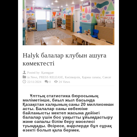
Halyk балалар клубын ашуға
көмектесті
Posted by:
Қалмұрат
in
News
,
PRESS RELEASE
,
Кәсіпкерлік
,
Қаржы саласы
,
Саясат
22/11/2024
0
24 Views
Ұлттық статистика бюросының
мәліметінше, биыл жыл басында
Қазақстан халқының саны 20 миллионнан
асты. Балалар саны көбеюіне
байланысты мектеп жасына дейінгі
балалар үшін бос уақытты ұйымдастыру
және сапалы білім беру мәселесі
туындады. Әсіресе, өңірлерде бұл сұрақ
өзекті болып қала бермек.