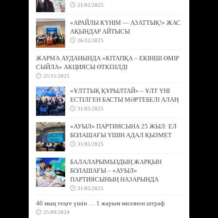
21/02/2025
«АРАЙЛЫ КҮНІМ — АЗАТТЫҚ!» ЖАС
АҚЫНДАР АЙТЫСЫ
26/12/2025
ЖАРМА АУДАНЫНДА «КІТАПҚА – ЕКІНШІ ӨМІР
СЫЙЛА» АКЦИЯСЫ ӨТКІЗІЛДІ
25/11/2025
«ҰЛТТЫҚ ҚҰРЫЛТАЙ» – ҰЛТ ҮНІ
ЕСТІЛГЕН БАСТЫ МӘРТЕБЕЛІ АЛАҢ
31/05/2025
«АУЫЛ» ПАРТИЯСЫНА 25 ЖЫЛ: ЕЛ
БОЛАШАҒЫ ҮШІН АДАЛ ҚЫЗМЕТ
31/05/2025
БАЛАЛАРЫМЫЗДЫҢ ЖАРҚЫН
БОЛАШАҒЫ – «АУЫЛ»
ПАРТИЯСЫНЫҢ НАЗАРЫНДА
31/05/2025
40 мың теңге үшін … 1 жарым миллион штраф
25/09/2024