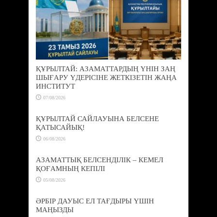
ҚҰРЫЛТАЙ: АЗАМАТТАРДЫҢ ҮНІН ЗАҢ
ШЫҒАРУ ҮДЕРІСІНЕ ЖЕТКІЗЕТІН ЖАҢА
ИНСТИТУТ
07/08/2026
ҚҰРЫЛТАЙ САЙЛАУЫНА БЕЛСЕНЕ
ҚАТЫСАЙЫҚ!
06/08/2026
АЗАМАТТЫҚ БЕЛСЕНДІЛІК – КЕМЕЛ
ҚОҒАМНЫҢ КЕПІЛІ
05/08/2026
ӘРБІР ДАУЫС ЕЛ ТАҒДЫРЫ ҮШІН
МАҢЫЗДЫ