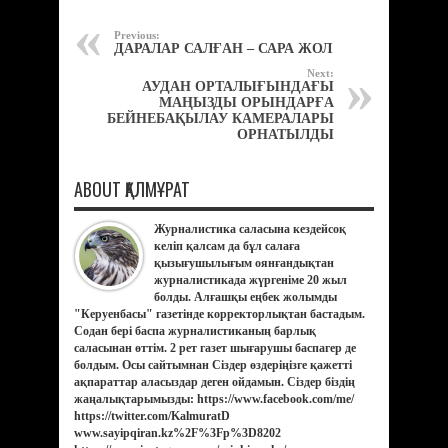
Previous:
ДАРАЛАР САЛҒАН – САРА ЖОЛ
Next:
АУДАН ОРТАЛЫҒЫНДАҒЫ
МАҢЫЗДЫ ОРЫНДАРҒА
БЕЙНЕБАҚЫЛАУ КАМЕРАЛАРЫ
ОРНАТЫЛДЫ
ABOUT ҚАЛМҰРАТ
Журналистика саласына кездейсоқ
келіп қалсам да бұл салаға
қызығушылығым оянғандықтан
журналистикада жүргеніме 20 жыл
болды. Алғашқы еңбек жолымды
"Керуенбасы" газетінде корректорлықтан бастадым.
Содан бері баспа журналистиканың барлық
саласынан өттім. 2 рет газет шығарушы баспагер де
болдым. Осы сайтымнан Сіздер өздеріңізге қажетті
ақпараттар аласыздар деген ойдамын. Сіздер біздің
жаңалықтарымызды: https://www.facebook.com/me/
https://twitter.com/KalmuratD
www.sayipqiran.kz%2F%3Fp%3D8202