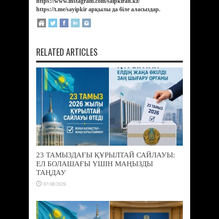
https://www.instagram.com/saipkiran.kz/
https://t.me/sayipkir арқылы да біле аласыздар.
RELATED ARTICLES
23 ТАМЫЗДАҒЫ ҚҰРЫЛТАЙ САЙЛАУЫ:
ЕЛ БОЛАШАҒЫ ҮШІН МАҢЫЗДЫ
ТАҢДАУ
07/08/2026