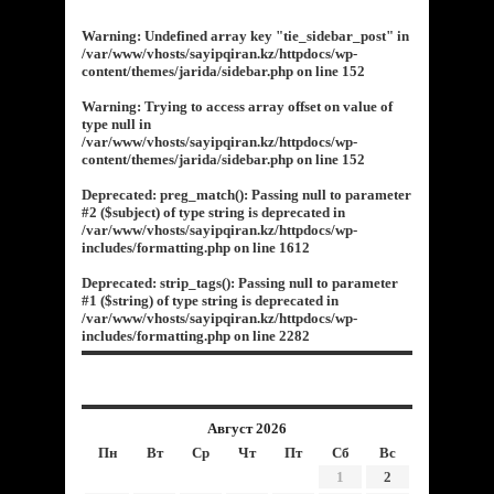
Warning
: Undefined array key "tie_sidebar_post" in
/var/www/vhosts/sayipqiran.kz/httpdocs/wp-
content/themes/jarida/sidebar.php
on line
152
Warning
: Trying to access array offset on value of
type null in
/var/www/vhosts/sayipqiran.kz/httpdocs/wp-
content/themes/jarida/sidebar.php
on line
152
Deprecated
: preg_match(): Passing null to parameter
#2 ($subject) of type string is deprecated in
/var/www/vhosts/sayipqiran.kz/httpdocs/wp-
includes/formatting.php
on line
1612
Deprecated
: strip_tags(): Passing null to parameter
#1 ($string) of type string is deprecated in
/var/www/vhosts/sayipqiran.kz/httpdocs/wp-
includes/formatting.php
on line
2282
Август 2026
Пн
Вт
Ср
Чт
Пт
Сб
Вс
1
2