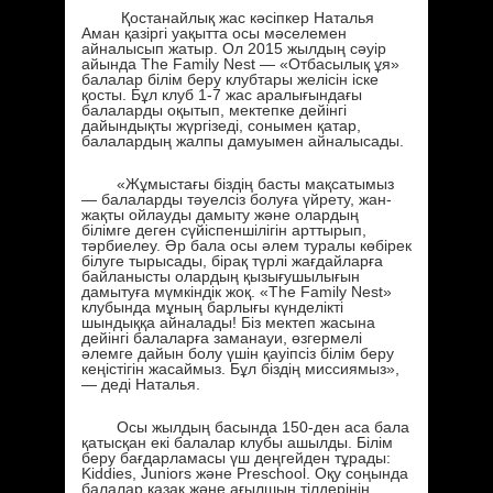
Қостанайлық жас кәсіпкер Наталья
Аман қазіргі уақытта осы мәселемен
айналысып жатыр. Ол 2015 жылдың сәуір
айында The Family Nest — «Отбасылық ұя»
балалар білім беру клубтары желісін іске
қосты. Бұл клуб 1-7 жас аралығындағы
балаларды оқытып, мектепке дейінгі
дайындықты жүргізеді, сонымен қатар,
балалардың жалпы дамуымен айналысады.
«Жұмыстағы біздің басты мақсатымыз
— балаларды тәуелсіз болуға үйрету, жан-
жақты ойлауды дамыту және олардың
білімге деген сүйіспеншілігін арттырып,
тәрбиелеу. Әр бала осы әлем туралы көбірек
білуге тырысады, бірақ түрлі жағдайларға
байланысты олардың қызығушылығын
дамытуға мүмкіндік жоқ. «The Family Nest»
клубында мұның барлығы күнделікті
шындыққа айналады! Біз мектеп жасына
дейінгі балаларға заманауи, өзгермелі
әлемге дайын болу үшін қауіпсіз білім беру
кеңістігін жасаймыз. Бұл біздің миссиямыз»,
— деді Наталья.
Осы жылдың басында 150-ден аса бала
қатысқан екі балалар клубы ашылды. Білім
беру бағдарламасы үш деңгейден тұрады:
Kiddies, Juniors және Preschool. Оқу соңында
балалар қазақ және ағылшын тілдерінің