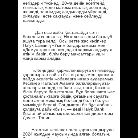
негіздерін түсінеді, 20-ға дейін есептейді,
логикалық және математикалық есептерді
шешеді, танымдық дағдыларды үйренеді,
ойлауды, есте сақтауды және сөйлеуді
дамытады.
Дәл осы жоба Қостанайда сәтті
болғаны соншалық, Натальяға тағы бір клуб
ашуға тура келді. Осы ретте жас кәсіпкер
Halyk банкінің «Үміт» бағдарламасы мен
«Даму» қорынан жеңілдікті қаржыландыруға
өтінім беріп, білім беру мақсаттары үшін
жаңа қарыз алады.
«Жеңілдікті қаржыландыруға өтінімдерді
қарастырған сайын біз, ең алдымен, қоғамға
пайда әкелетін жобаларға назар аударамыз.
Кәсіпкер Наталья Аманға балалардың ата-
аналары сенеді, ең бастысы, оның бизнесі
білім беруге бағытталған. Бұл болашақта жас
қостанайлықтарға біздің қоғамның сауатты
және экономикалық белсенді бөлігі болуға
мүмкіндік береді. Сондықтан біз бұл жобаны
қолдауға дайынбыз», — деді Halyk Bank
Қостанай облыстық филиалының директоры
Дәулет Топин.
Наталья жеңілдетілген қаржыландыруды
2024 жылдың маусымында алған болатын.