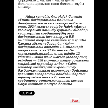
Қыркүйекте 1 жастан 4 жасқа дейінгі
балаларға арналған жаңа балалар клубы
ашылды.
Айта кетейік, бұл Halyk банктің
«Үміт» бағдарламасы бойынша
демеушілік жасаған алғашқы жобасы
емес. 2024 жылғы сәуірде Halyk «Даму»
кәсіпкерлікті дамыту қорымен әйелдер
кәсіпкерлігін кредиттеудің осы
бағдарламасын іске асыруға 5,5
миллиард теңгеге келісімге қол қойды.
Қараша айының басында «Үміт»
бағдарламасы аясында 1,6 миллиард
теңге сомасына 31 бизнес-жоба
қаржыландырылды, оның ішінде 12
клиент – моно және шағын қалалардың
өкілдері — 558 миллион теңге сомасына
жеңілдікті қарыздар алды. «Үміт»
әйелдер кәсіпкерлігін кредиттеу
бағдарламасының шарттары бойынша
қосымша ақпаратты еліміздің барлық
өңірлеріндегі шағын бизнесті
кредиттеу орталықтарынан немесе
Halyk сайтынан білуге болады.