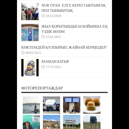
NUR OTAN: ЕЛГЕ КЕРЕГІ ЫНТЫМАҚ
ПЕН ТЫНЫШТЫҚ
20/12/2020
ЖЫЛ ҚОРЫТЫНДЫСЫ БОЙЫНША ЕҢ
ҮЗДІК БӨЛІМ
15/01/2021
КӨКТЕМДЕЙ ҚҰЛПЫРЫП, ЖАЙНАЙ БЕРІҢІЗДЕР!
06/03/2021
МАШАН БАТЫР
17/11/2022
ФОТОРЕПОРТАЖДАР