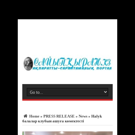
Warning
: Trying to access array offset on value of type bool in
/var/www/vhosts/sayipqiran.kz/httpdocs/wp-
content/themes/jarida/functions/common-scripts.php
on line
150
Home
»
PRESS RELEASE
»
News
»
Halyk
балалар клубын ашуға көмектесті