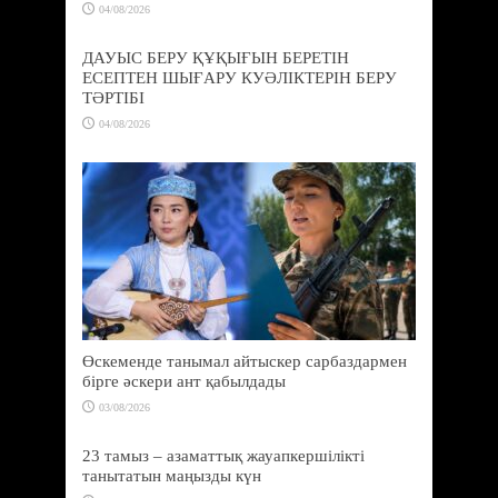
04/08/2026
ДАУЫС БЕРУ ҚҰҚЫҒЫН БЕРЕТІН
ЕСЕПТЕН ШЫҒАРУ КУӘЛІКТЕРІН БЕРУ
ТӘРТІБІ
04/08/2026
Өскеменде танымал айтыскер сарбаздармен
бірге әскери ант қабылдады
03/08/2026
23 тамыз – азаматтық жауапкершілікті
танытатын маңызды күн