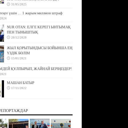
31/05/2025
теңге үшін … 1 жарым миллион штраф
/2024
NUR OTAN: ЕЛГЕ КЕРЕГІ ЫНТЫМАҚ
ПЕН ТЫНЫШТЫҚ
20/12/2020
ЖЫЛ ҚОРЫТЫНДЫСЫ БОЙЫНША ЕҢ
ҮЗДІК БӨЛІМ
15/01/2021
МДЕЙ ҚҰЛПЫРЫП, ЖАЙНАЙ БЕРІҢІЗДЕР!
/2021
МАШАН БАТЫР
17/11/2022
РЕПОРТАЖДАР