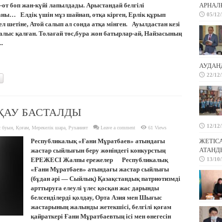
от боп жан-күйі лапылдады. Арыстандай белгілі
АРНАЛҒ
ы… Елдік үшін мұз шайнап, отқа кірген, Ерлік құрып
05/12
ел шетіне, Атой салып ал сонда атқа мінген. Ауылдастан кезі
алыс қалған. Толағай төс,бура жон батырлар-ай, Найзасының
.
АУДАН
22/12
ҚАУ БАСТАЛДЫ
12/12
 буын
,
Қоғам
,
Мерекелік шара
,
Руханият
Leave a comment
61 Views
Республикалық «Ғани Мұратбаев» атындағы
ЖЕТІС
АТАНД
жастар сыйлығын беру жөніндегі конкурстың
ЕРЕЖЕСІ Жалпы ережелер Республикалық
13/10
«Ғани Мұратбаев» атындағы жастар сыйлығы
(бұдан әрі — Сыйлық) Қазақстандық патриотизмді
арттыруға елеулі үлес қосқан жас дарынды
белсенділерді қолдау, Орта Азия мен Шығыс
жастарының жалынды жетекшісі, белгілі қоғам
қайраткері Ғани Мұратбаевтың ісі мен өнегесін