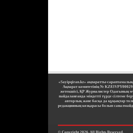
«Sayipqiran.kz» ақпаратты-сараптамалық
Ақпарат комитетінің № KZ83VPY00029381
жетекшісі, ҚР Журналистер Одағының 
пайдаланғанда міндетті түрде сілтеме б
авторлық және басқа да құқықтар тол
редакцияның көзқарасы болып саналмайд
© Copyright 2026, All Rights Reserved.