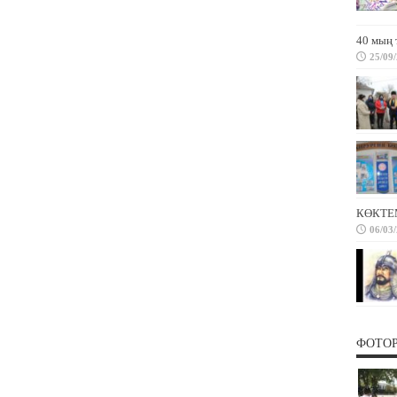
40 мың 
25/09
КӨКТЕ
06/03
ФОТО