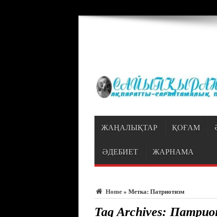
Warning
: Trying to access array offset on value of type bool in
/var/www/vhosts
ЖАҢАЛЫҚТАР
ҚОҒАМ
ӘДЕБИЕТ
ЖАРНАМА
Home
»
Метка:
Патриотизм
Tag Archives:
Патрио