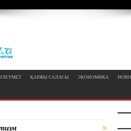
/sayipqiran.kz/httpdocs/wp-content/themes/jarida/functions/common-scripts.ph
ӘЛЕУМЕТ
ҚАРЖЫ САЛАСЫ
ЭКОНОМИКА
НОВО
тизм