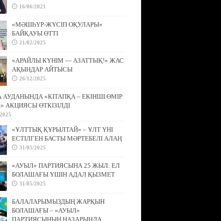
16/06/2021
«МӘШҺҮР-ЖҮСІП ОҚУЛАРЫ»
БАЙҚАУЫ ӨТТІ
21/02/2025
«АРАЙЛЫ КҮНІМ — АЗАТТЫҚ!» ЖАС
АҚЫНДАР АЙТЫСЫ
26/12/2025
АУДАНЫНДА «КІТАПҚА – ЕКІНШІ ӨМІР
» АКЦИЯСЫ ӨТКІЗІЛДІ
/2025
«ҰЛТТЫҚ ҚҰРЫЛТАЙ» – ҰЛТ ҮНІ
ЕСТІЛГЕН БАСТЫ МӘРТЕБЕЛІ АЛАҢ
31/05/2025
«АУЫЛ» ПАРТИЯСЫНА 25 ЖЫЛ: ЕЛ
БОЛАШАҒЫ ҮШІН АДАЛ ҚЫЗМЕТ
31/05/2025
БАЛАЛАРЫМЫЗДЫҢ ЖАРҚЫН
БОЛАШАҒЫ – «АУЫЛ»
ПАРТИЯСЫНЫҢ НАЗАРЫНДА