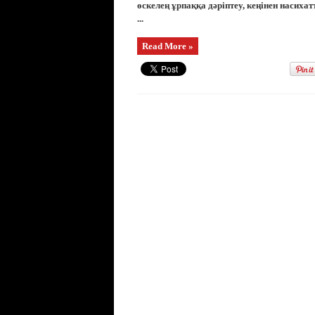
өскелең ұрпаққа дәріптеу, кеңінен насиха
...
Read More »