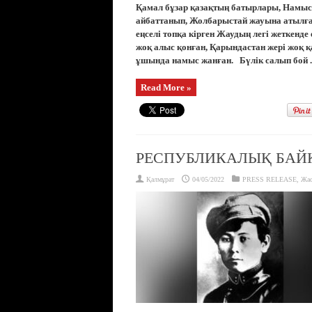
Қамал бұзар қазақтың батырлары, Намыс-
айбаттанып, Жолбарыстай жауына атылған
еңселі топқа кірген Жаудың легі жеткенде 
жоқ алыс қонған, Қарындастан жері жоқ қ
ұшында намыс жанған. Бүлік салып бой ..
Read More »
РЕСПУБЛИКАЛЫҚ БАЙ
Қалмұрат
04/05/2022
PRESS RELEASE
,
Жас