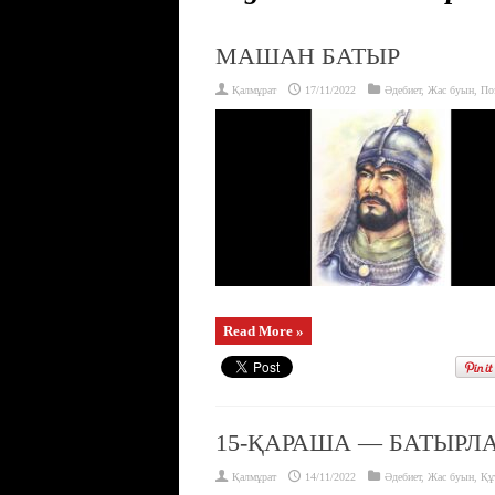
МАШАН БАТЫР
Қалмұрат
17/11/2022
Әдебиет
,
Жас буын
,
По
Read More »
15-ҚАРАША — БАТЫРЛА
Қалмұрат
14/11/2022
Әдебиет
,
Жас буын
,
Құ