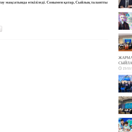
ттау мақсатында өткізіледі. Сонымен қатар, Сыйлық талантты
ЖАРМА 
СЫЙЛА
25/11