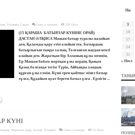
Пн
3
эзия
,
Руханият
,
Саясат
Leave a comment
328 Views
10
(15 ҚАРАША БАТЫРЛАР КҮНІНЕ ОРАЙ)
ДАСТАН ӘЛҚИСА Машан батыр туралы жазайын
17
деп, Қаламды қару етіп алайын тек. Батырдың
24
батырлығын тыңда халық, Толғанған жаудан кекті
31
алайын деп. Жаратқан бір Алланың құлы менмін,
« Июл
Ер Машан бабам жортқан ұлы жердің. Қаным
Қазақ болғанда тегім Түрік, Айбынды хандык
құрған ұлы елмін. Күші ерен қайтпас мінез батыр
ТАНЫ
тұлға, Құдайым қуат берген батыл ұлға . Ерлігін ...
Р КҮНІ
ттықтау
,
Мерекелік шара
,
Поэзия
,
Руханият
Leave a comment
33 Views
ПОЛИЦ