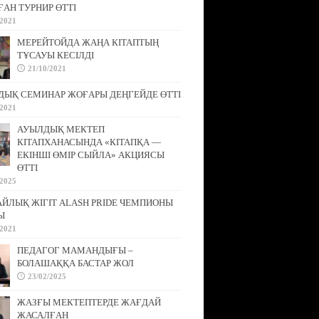
АН ТУРНИР ӨТТІ
/2021
МЕРЕЙТОЙДА ЖАҢА КІТАПТЫҢ
ТҰСАУЫ КЕСІЛДІ
21/10/2021
ДЫҚ СЕМИНАР ЖОҒАРЫ ДЕҢГЕЙДЕ ӨТТІ
/2021
АУЫЛДЫҚ МЕКТЕП
КІТАПХАНАСЫНДА «КІТАПҚА —
ЕКІНШІ ӨМІР СЫЙЛА» АКЦИЯСЫ
ӨТТІ
/2025
АЙЛЫҚ ЖІГІТ ALASH PRIDE ЧЕМПИОНЫ
Ы
/2021
ПЕДАГОГ МАМАНДЫҒЫ –
БОЛАШАҚҚА БАСТАР ЖОЛ
23/02/2025
ЖАЗҒЫ МЕКТЕПТЕРДЕ ЖАҒДАЙ
ЖАСАЛҒАН