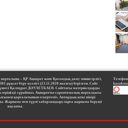
 порталына – ҚР Ақпарат және Қоғамдық даму министрлігі,
Телефон:
 рұқсат беру куәлігі (23.11.2020 жылғы) берілген. Сайт
kazaksta
мүшесі Қалмұрат ДӘУЛЕТБАЕВ. Сайттағы материалдарды
ерулеріңізді сұраймыз. Ақпаратты-сараптамалық порталдағы
ығымен қорғалатынын ескертеміз. Автордың жеке пікірі
ы. Жарнама мен түрлі хабарландыруларға жарнама беруші
жауапты.