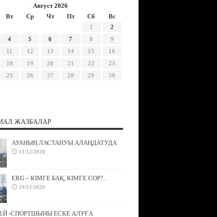
Август 2026
Вт
Ср
Чт
Пт
Сб
Вс
1
2
4
5
6
7
8
9
11
12
13
14
15
16
18
19
20
21
22
23
25
26
27
28
29
30
МАЛ ЖАЗБАЛАР
АУАНЫҢ ЛАСТАНУЫ АЛАҢДАТУДА
11/12/2020
ERG – КІМГЕ БАҚ, КІМГЕ СОР?..
19/12/2020
ЕЙ -СПОРТШЫНЫ ЕСКЕ АЛУҒА