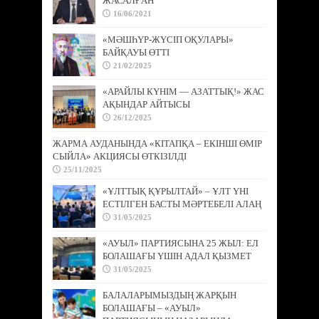
ЖАСАЛҒАН
16/06/2021
«МӘШҺҮР-ЖҮСІП ОҚУЛАРЫ»
БАЙҚАУЫ ӨТТІ
21/02/2025
«АРАЙЛЫ КҮНІМ — АЗАТТЫҚ!» ЖАС
АҚЫНДАР АЙТЫСЫ
26/12/2025
ЖАРМА АУДАНЫНДА «КІТАПҚА – ЕКІНШІ ӨМІР
СЫЙЛА» АКЦИЯСЫ ӨТКІЗІЛДІ
25/11/2025
«ҰЛТТЫҚ ҚҰРЫЛТАЙ» – ҰЛТ ҮНІ
ЕСТІЛГЕН БАСТЫ МӘРТЕБЕЛІ АЛАҢ
31/05/2025
«АУЫЛ» ПАРТИЯСЫНА 25 ЖЫЛ: ЕЛ
БОЛАШАҒЫ ҮШІН АДАЛ ҚЫЗМЕТ
31/05/2025
БАЛАЛАРЫМЫЗДЫҢ ЖАРҚЫН
БОЛАШАҒЫ – «АУЫЛ»