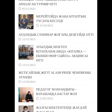
АРНАЛҒАН ТУРНИР ӨТТІ
05/12/2021
МЕРЕЙТОЙДА ЖАҢА КІТАПТЫҢ
ТҰСАУЫ КЕСІЛДІ
21/10/2021
АУДАНДЫҚ СЕМИНАР ЖОҒАРЫ ДЕҢГЕЙДЕ ӨТТІ
22/12/2021
АУЫЛДЫҚ МЕКТЕП
КІТАПХАНАСЫНДА «КІТАПҚА —
ЕКІНШІ ӨМІР СЫЙЛА» АКЦИЯСЫ
ӨТТІ
12/12/2025
ЖЕТІСАЙЛЫҚ ЖІГІТ ALASH PRIDE ЧЕМПИОНЫ
АТАНДЫ
13/10/2021
ПЕДАГОГ МАМАНДЫҒЫ –
БОЛАШАҚҚА БАСТАР ЖОЛ
23/02/2025
ЖАЗҒЫ МЕКТЕПТЕРДЕ ЖАҒДАЙ