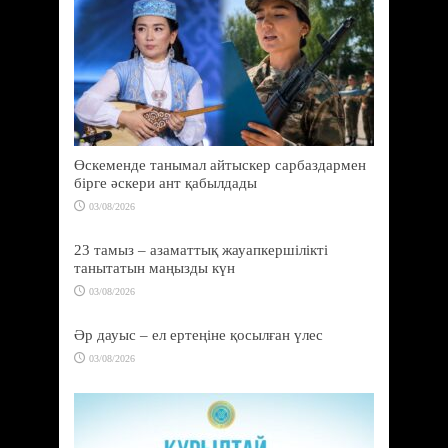
Өскеменде танымал айтыскер сарбаздармен
бірге әскери ант қабылдады
03/08/2026
23 тамыз – азаматтық жауапкершілікті
танытатын маңызды күн
03/08/2026
Әр дауыс – ел ертеңіне қосылған үлес
03/08/2026