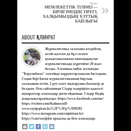
Next:
МЕМЛЕКЕТТІК ТІЛІМІЗ —
БІРЛІГІМІЗДІҢ ТІРЕГІ,
ХАЛҚЫМЫЗДЫҢ ҰЛТТЫҚ
БАЙЛЫҒЫ
ABOUT ҚАЛМҰРАТ
Журналистика саласына кездейсоқ
келіп қалсам да бұл салаға
қызығушылығым оянғандықтан
журналистикада жүргеніме 20 жыл
болды. Алғашқы еңбек жолымды
"Керуенбасы" газетінде корректорлықтан бастадым.
Содан бері баспа журналистиканың барлық
саласынан өттім. 2 рет газет шығарушы баспагер де
болдым. Осы сайтымнан Сіздер өздеріңізге қажетті
ақпараттар аласыздар деген ойдамын. Сіздер біздің
жаңалықтарымызды: https://www.facebook.com/me/
https://twitter.com/KalmuratD
www.sayipqiran.kz%2F%3Fp%3D8202
https://www.instagram.com/saipkiran.kz/
https://t.me/sayipkir арқылы да біле аласыздар.