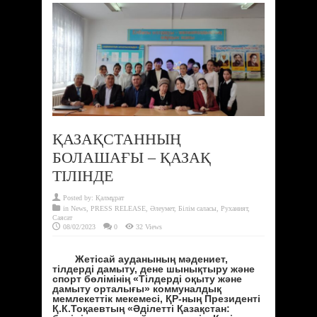
ҚАЗАҚСТАННЫҢ
БОЛАШАҒЫ – ҚАЗАҚ
ТІЛІНДЕ
Posted by:
Қалмұрат
in
News
,
PRESS RELEASE
,
Әлеумет
,
Білім саласы
,
Руханият
,
Саясат
08/02/2023
0
32 Views
Жетісай ауданының мәдениет,
тілдерді дамыту, дене шынықтыру және
спорт бөлімінің «Тілдерді оқыту және
дамыту орталығы» коммуналдық
мемлекеттік мекемесі, ҚР-ның Президенті
Қ.К.Тоқаевтың «Әділетті Қазақстан: