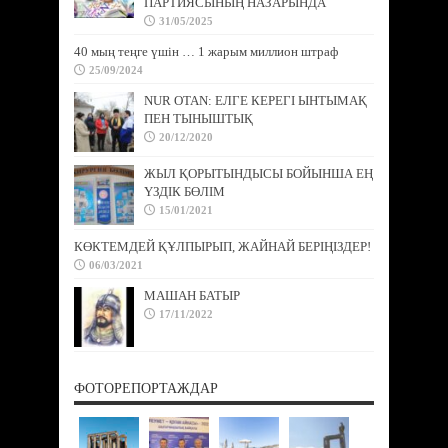
ПАРТИЯСЫНЫҢ НАЗАРЫНДА
31/05/2025
40 мың теңге үшін … 1 жарым миллион штраф
25/09/2024
NUR OTAN: ЕЛГЕ КЕРЕГІ ЫНТЫМАҚ
ПЕН ТЫНЫШТЫҚ
20/12/2020
ЖЫЛ ҚОРЫТЫНДЫСЫ БОЙЫНША ЕҢ
ҮЗДІК БӨЛІМ
15/01/2021
КӨКТЕМДЕЙ ҚҰЛПЫРЫП, ЖАЙНАЙ БЕРІҢІЗДЕР!
06/03/2021
МАШАН БАТЫР
17/11/2022
ФОТОРЕПОРТАЖДАР