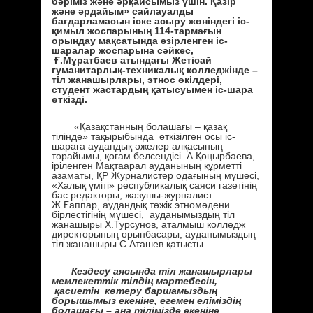
бәріміз және әрқайсымыз үшін. Қазір
және әрдайым» сайлауалды
бағдарламасын іске асыру жөніндегі іс-
қимыл жоспарының 114-тармағын
орындау мақсатында әзірленген іс-
шаралар жоспарына сәйкес,
Ғ.Мұратбаев атындағы Жетісай
гуманитарлық-техникалық колледжінде –
тіл жанашырлары, этнос өкілдері,
студент жастардың қатысуымен іс-шара
өткізді.
«Қазақстанның болашағы – қазақ
тілінде» тақырыбында өткізілген осы іс-
шараға аудандық әжелер алқасының
төрайымы, қоғам белсендісі А.Қоңырбаева,
іріленген Мақтаарал ауданының құрметті
азаматы, ҚР Журналистер одағының мүшесі,
«Халық үміті» республикалық саяси газетінің
бас редакторы, жазушы-журналист
Ж.Ғаппар, аудандық тәжік этномәдени
бірлестігінің мүшесі, ауданымыздың тіл
жанашыры Х.Турсунов, аталмыш колледж
директорының орынбасары, ауданымыздың
тіл жанашыры С.Аташев қатысты.
Кездесу аясында тіл жанашырлары
мемлекеттік тілдің мәртебесін,
қасиетін көтеру баршамыздың
борышымыз екеніне, егемен еліміздің
болашағы – ана тілімізде екеніне