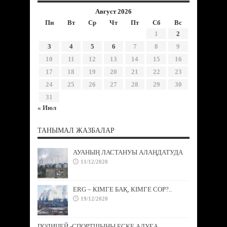
Август 2026
Пн
Вт
Ср
Чт
Пт
Сб
Вс
1
2
3
4
5
6
7
8
9
10
11
12
13
14
15
16
17
18
19
20
21
22
23
24
25
26
27
28
29
30
31
« Июл
ТАНЫМАЛ ЖАЗБАЛАР
АУАНЫҢ ЛАСТАНУЫ АЛАҢДАТУДА
11/12/2020
ERG – КІМГЕ БАҚ, КІМГЕ СОР?..
19/12/2020
ПОЛИЦЕЙ -СПОРТШЫНЫ ЕСКЕ АЛУҒА