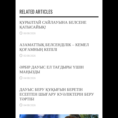
RELATED ARTICLES
ҚҰРЫЛТАЙ САЙЛАУЫНА БЕЛСЕНЕ
ҚАТЫСАЙЫҚ!
06/08/2026
АЗАМАТТЫҚ БЕЛСЕНДІЛІК – КЕМЕЛ
ҚОҒАМНЫҢ КЕПІЛІ
05/08/2026
ӘРБІР ДАУЫС ЕЛ ТАҒДЫРЫ ҮШІН
МАҢЫЗДЫ
04/08/2026
ДАУЫС БЕРУ ҚҰҚЫҒЫН БЕРЕТІН
ЕСЕПТЕН ШЫҒАРУ КУӘЛІКТЕРІН БЕРУ
ТӘРТІБІ
04/08/2026