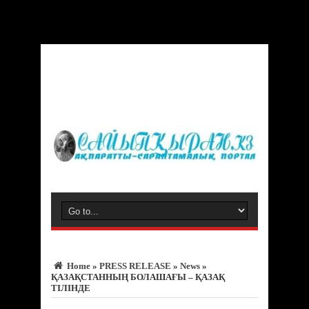
Warning
: Trying to access array offset on value of type bool in
/var/www/vhosts/sayipqiran.kz/httpdocs/wp-
content/themes/jarida/functions/common-scripts.php
on line
150
Home
»
PRESS RELEASE
»
News
»
ҚАЗАҚСТАННЫҢ БОЛАШАҒЫ – ҚАЗАҚ
ТІЛІНДЕ