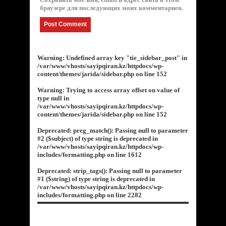
браузере для последующих моих комментариев.
Warning
: Undefined array key "tie_sidebar_post" in
/var/www/vhosts/sayipqiran.kz/httpdocs/wp-
content/themes/jarida/sidebar.php
on line
152
Warning
: Trying to access array offset on value of
type null in
/var/www/vhosts/sayipqiran.kz/httpdocs/wp-
content/themes/jarida/sidebar.php
on line
152
Deprecated
: preg_match(): Passing null to parameter
#2 ($subject) of type string is deprecated in
/var/www/vhosts/sayipqiran.kz/httpdocs/wp-
includes/formatting.php
on line
1612
Deprecated
: strip_tags(): Passing null to parameter
#1 ($string) of type string is deprecated in
/var/www/vhosts/sayipqiran.kz/httpdocs/wp-
includes/formatting.php
on line
2282