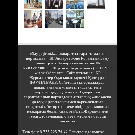
«Sayipqiran.kz» ақпаратты-сараптамалық
порталына – ҚР Ақпарат және Қоғамдық даму
министрлігі, Ақпарат комитетінің №
KZ83VPY00029381 рұқсат беру куәлігі (23.11.2020
жылғы) берілген. Сайт жетекшісі, ҚР
Журналистер Одағының мүшесі Қалмұрат
ДӘУЛЕТБАЕВ. Сайттағы материалдарды
пайдаланғанда міндетті түрде сілтеме
берулеріңізді сұраймыз. Ақпаратты-
сараптамалық порталдағы авторлық және басқа
да құқықтар толығымен қорғалатынын
ескертеміз. Автордың жеке пікірі редакцияның
көзқарасы болып саналмайды. Жарнама мен
түрлі хабарландыруларға жарнама беруші
жауапты.
Телефон: 8-775-725-76-42 Электронды пошта: