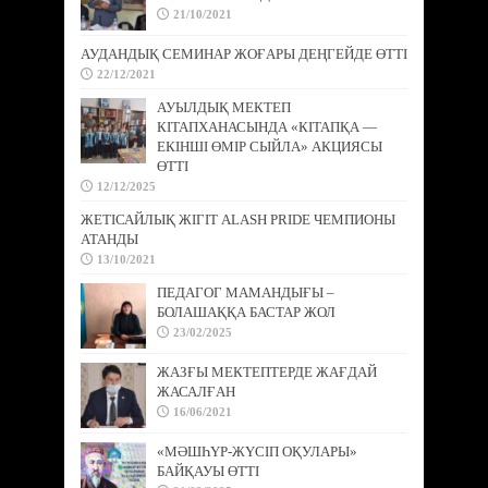
21/10/2021
АУДАНДЫҚ СЕМИНАР ЖОҒАРЫ ДЕҢГЕЙДЕ ӨТТІ
22/12/2021
АУЫЛДЫҚ МЕКТЕП
КІТАПХАНАСЫНДА «КІТАПҚА —
ЕКІНШІ ӨМІР СЫЙЛА» АКЦИЯСЫ
ӨТТІ
12/12/2025
ЖЕТІСАЙЛЫҚ ЖІГІТ ALASH PRIDE ЧЕМПИОНЫ
АТАНДЫ
13/10/2021
ПЕДАГОГ МАМАНДЫҒЫ –
БОЛАШАҚҚА БАСТАР ЖОЛ
23/02/2025
ЖАЗҒЫ МЕКТЕПТЕРДЕ ЖАҒДАЙ
ЖАСАЛҒАН
16/06/2021
«МӘШҺҮР-ЖҮСІП ОҚУЛАРЫ»
БАЙҚАУЫ ӨТТІ