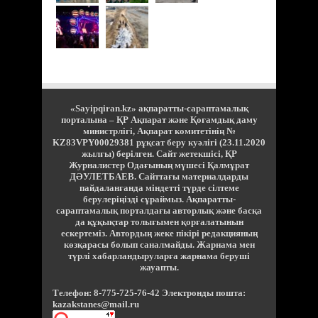
«Sayipqiran.kz» ақпаратты-сараптамалық
порталына – ҚР Ақпарат және Қоғамдық даму
министрлігі, Ақпарат комитетінің №
KZ83VPY00029381 рұқсат беру куәлігі (23.11.2020
жылғы) берілген. Сайт жетекшісі, ҚР
Журналистер Одағының мүшесі Қалмұрат
ДӘУЛЕТБАЕВ. Сайттағы материалдарды
пайдаланғанда міндетті түрде сілтеме
берулеріңізді сұраймыз. Ақпаратты-
сараптамалық порталдағы авторлық және басқа
да құқықтар толығымен қорғалатынын
ескертеміз. Автордың жеке пікірі редакцияның
көзқарасы болып саналмайды. Жарнама мен
түрлі хабарландыруларға жарнама беруші
жауапты.
Телефон: 8-775-725-76-42 Электронды пошта:
kazakstanes@mail.ru