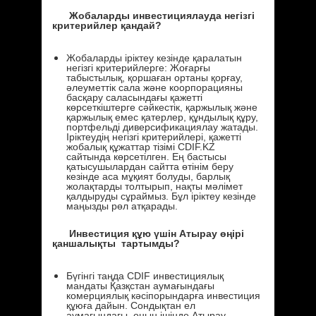
Жобаларды инвестициялауда негізгі
критерийлер қандай?
Жобаларды іріктеу кезінде қаралатын
негізгі критерийлерге: Жоғарғы
табыстылық, қоршаған ортаны қорғау,
әлеуметтік сала және коорпорацияны
басқару саласындағы қажетті
көрсеткіштерге сәйкестік, қаржылық және
қаржылық емес қатерлер, құндылық құру,
портфельді диверсификациялау жатады.
Іріктеудің негізгі критерийлері, қажетті
жобалық құжаттар тізімі CDIF.KZ
сайтында көрсетілген. Ең бастысы
қатысушылардан сайтта өтінім беру
кезінде аса мұқият болуды, барлық
жолақтарды толтырып, нақты мәлімет
қалдыруды сұраймыз. Бұл іріктеу кезінде
маңызды рөл атқарады.
Инвестиция құю үшін Атырау өңірі
қаншалықты тартымды?
Бүгінгі таңда CDIF инвестициялық
мандаты Қазқстан аумағындағы
комерциялық кәсіпорындарға инвестиция
құюға дайын. Сондықтан ел
аумағындағы, оның ішінде Атырау