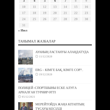
3
4
5
6
7
8
9
10
11
12
13
14
15
16
17
18
19
20
21
22
23
24
25
26
27
28
29
30
31
« Июл
ТАНЫМАЛ ЖАЗБАЛАР
АУАНЫҢ ЛАСТАНУЫ АЛАҢДАТУДА
11/12/2020
ERG – КІМГЕ БАҚ, КІМГЕ СОР?..
19/12/2020
ПОЛИЦЕЙ -СПОРТШЫНЫ ЕСКЕ АЛУҒА
АРНАЛҒАН ТУРНИР ӨТТІ
05/12/2021
МЕРЕЙТОЙДА ЖАҢА КІТАПТЫҢ
ТҰСАУЫ КЕСІЛДІ