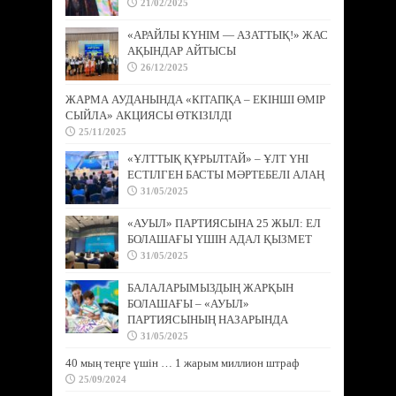
21/02/2025
«АРАЙЛЫ КҮНІМ — АЗАТТЫҚ!» ЖАС
АҚЫНДАР АЙТЫСЫ
26/12/2025
ЖАРМА АУДАНЫНДА «КІТАПҚА – ЕКІНШІ ӨМІР
СЫЙЛА» АКЦИЯСЫ ӨТКІЗІЛДІ
25/11/2025
«ҰЛТТЫҚ ҚҰРЫЛТАЙ» – ҰЛТ ҮНІ
ЕСТІЛГЕН БАСТЫ МӘРТЕБЕЛІ АЛАҢ
31/05/2025
«АУЫЛ» ПАРТИЯСЫНА 25 ЖЫЛ: ЕЛ
БОЛАШАҒЫ ҮШІН АДАЛ ҚЫЗМЕТ
31/05/2025
БАЛАЛАРЫМЫЗДЫҢ ЖАРҚЫН
БОЛАШАҒЫ – «АУЫЛ»
ПАРТИЯСЫНЫҢ НАЗАРЫНДА
31/05/2025
40 мың теңге үшін … 1 жарым миллион штраф
25/09/2024