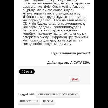
облысын қосқанда барлық жобаларды іске
асыруға ниеттіміз. Оның үстіне Атырау
өңірінде мұнай-газ саласындағы
қызметтерді немесе отандық жеткізу
тізбегін толықтыруда жұмыс істеп тұрған
кәсіпорындар көп. Тағы да атап өтемін,
CDIF-тің Қазақстандағы коммерциялық
кәсіпорындарды инвестициялаудағы
басты мақсаты- олардың ауқымын
кеңейту, жақсарту, жаңа технологиялық
өзгерістер әкелу, цифрландыру, табысты
кәсіпорындарды құру және жұмыспен
қамту, еңбек ресурсын дамыту.
Сұқбатыңызға рахмет!
Дайындаған: А.САТАЕВА.
Tagged with:
CHEVRON DIRECT INVESTMENT
ИНВЕСТИЦИЯ
ҚАРЖЫ