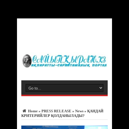
Warning
: Trying to access array offset on value of type bool in
/var/www/vhosts/sayipqiran.kz/httpdocs/wp-
content/themes/jarida/functions/common-scripts.php
on line
150
Home
»
PRESS RELEASE
»
News
»
ҚАНДАЙ
КРИТЕРИЙЛЕР ҚОЛДАНЫЛАДЫ?