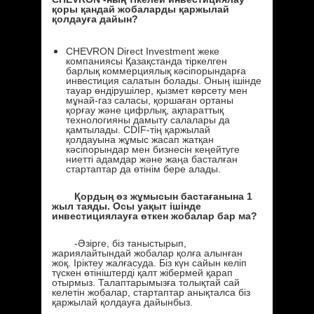
қоры қандай жобаларды қаржылай
қолдауға дайын?
CHEVRON Direct Investment жеке
компаниясы Қазақстанда тіркелген
барлық коммерциялық кәсіпорындарға
инвестиция салатын болады. Оның ішінде
тауар өндірушілер, қызмет көрсету мен
мұнай-газ саласы, қоршаған ортаны
қорғау және цифрлық, ақпараттық
технологияны дамыту салалары да
қамтылады. CDIF-тің қаржылай
қолдауына жұмыс жасап жатқан
кәсіпорындар мен бизнесін кеңейтуге
ниетті адамдар және жаңа басталған
стартаптар да өтінім бере алады.
Қордың өз жұмысын бастағанына 1
жыл таяды. Осы уақыт ішінде
инвестициялауға өткен жобалар бар ма?
-Әзірге, біз таныстырып,
жариялайтындай жобалар қолға алынған
жоқ. Іріктеу жалғасуда. Біз күн сайын келіп
түскен өтініштерді қалт жібермей қарап
отырмыз. Талаптарымызға толықтай сай
келетін жобалар, стартаптар анықталса біз
қаржылай қолдауға дайынбыз.