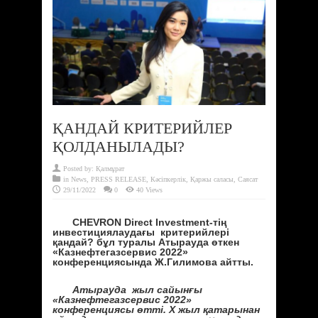
ҚАНДАЙ КРИТЕРИЙЛЕР
ҚОЛДАНЫЛАДЫ?
Posted by:
Қалмұрат
in
News
,
PRESS RELEASE
,
Кәсіпкерлік
,
Қаржы саласы
,
Саясат
29/11/2022
0
40 Views
CHEVRON Direct Investment-тің
инвестициялаудағы критерийлері
қандай? бұл туралы Атырауда өткен
«Казнефтегазсервис 2022»
конференциясында Ж.Гилимова айтты.
Атырауда жыл сайынғы
«Казнефтегазсервис 2022»
конференциясы өтті. Х жыл қатарынан