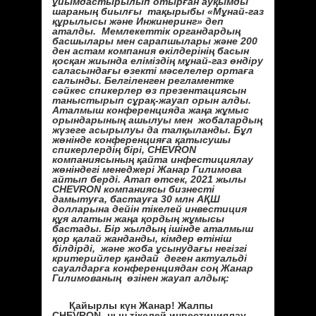
ұйымдастырылып отырған ауқымды
шараның биылғы тақырыбы «Мұнай-газ
құрылысы және Инжинеринг» деп
аталды. Мемлекеттік органдардың
басшылары мен сарапшылары және 200
ден астам компания өкілдерінің басын
қосқан жиында еліміздің мұнай-газ өндіру
саласындағы өзекті мәселелер ортаға
салынды. Белгіленген регламентке
сәйкес спикерлер өз презентациясын
таныстырып сұрақ-жауап орын алды.
Аталмыш конференцияда жаңа жұмыс
орындарының ашылуы мен жобалардың
жүзеге асырылуы да талқыланды. Бұл
жөнінде конференцияға қатысушы
спикерлердің бірі, CHEVRON
компаниясының қайта инфестициялау
жөніндегі менеджері Жанар Гилимова
айтып берді. Атап өтсек, 2021 жылы
CHEVRON компаниясы бизнесті
дамытуға, бастауға 30 млн АҚШ
долларына дейін тікелей инвестиция
құя алатын жаңа қордың жұмысы
бастады. Бір жылдың ішінде аталмыш
қор қалай жанданды, кімдер өтініш
білдірді, және жоба ұсынудағы негізгі
критерийлер қандай деген актуальді
сауалдарға конференциядан соң Жанар
Гилимованың өзінен жауап алдық:
Қайырлы күн Жанар! Жалпы
CHEVRON -ның тікелей инвестициялау