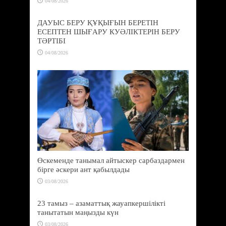
04/08/2026
ДАУЫС БЕРУ ҚҰҚЫҒЫН БЕРЕТІН
ЕСЕПТЕН ШЫҒАРУ КУӘЛІКТЕРІН БЕРУ
ТӘРТІБІ
04/08/2026
Өскеменде танымал айтыскер сарбаздармен
бірге әскери ант қабылдады
03/08/2026
23 тамыз – азаматтық жауапкершілікті
танытатын маңызды күн
03/08/2026