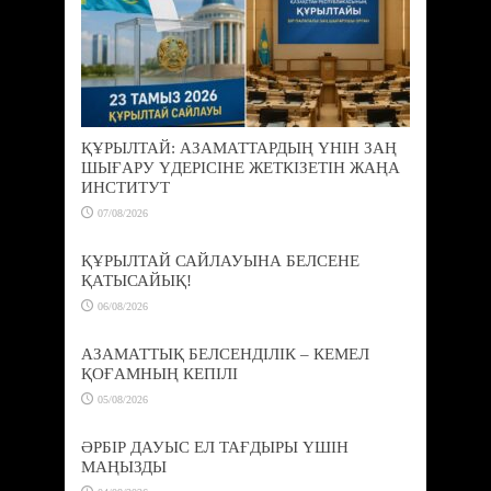
ҚҰРЫЛТАЙ: АЗАМАТТАРДЫҢ ҮНІН ЗАҢ
ШЫҒАРУ ҮДЕРІСІНЕ ЖЕТКІЗЕТІН ЖАҢА
ИНСТИТУТ
07/08/2026
ҚҰРЫЛТАЙ САЙЛАУЫНА БЕЛСЕНЕ
ҚАТЫСАЙЫҚ!
06/08/2026
АЗАМАТТЫҚ БЕЛСЕНДІЛІК – КЕМЕЛ
ҚОҒАМНЫҢ КЕПІЛІ
05/08/2026
ӘРБІР ДАУЫС ЕЛ ТАҒДЫРЫ ҮШІН
МАҢЫЗДЫ