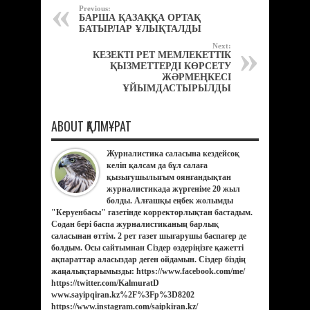
Previous:
БАРША ҚАЗАҚҚА ОРТАҚ
БАТЫРЛАР ҰЛЫҚТАЛДЫ
Next:
КЕЗЕКТІ РЕТ МЕМЛЕКЕТТІК
ҚЫЗМЕТТЕРДІ КӨРСЕТУ
ЖӘРМЕҢКЕСІ
ҰЙЫМДАСТЫРЫЛДЫ
ABOUT ҚАЛМҰРАТ
Журналистика саласына кездейсоқ
келіп қалсам да бұл салаға
қызығушылығым оянғандықтан
журналистикада жүргеніме 20 жыл
болды. Алғашқы еңбек жолымды
"Керуенбасы" газетінде корректорлықтан бастадым.
Содан бері баспа журналистиканың барлық
саласынан өттім. 2 рет газет шығарушы баспагер де
болдым. Осы сайтымнан Сіздер өздеріңізге қажетті
ақпараттар аласыздар деген ойдамын. Сіздер біздің
жаңалықтарымызды: https://www.facebook.com/me/
https://twitter.com/KalmuratD
www.sayipqiran.kz%2F%3Fp%3D8202
https://www.instagram.com/saipkiran.kz/