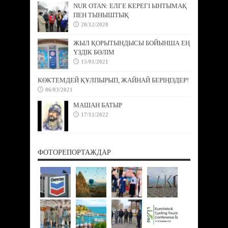
NUR OTAN: ЕЛГЕ КЕРЕГІ ЫНТЫМАҚ
ПЕН ТЫНЫШТЫҚ
20/12/2020
ЖЫЛ ҚОРЫТЫНДЫСЫ БОЙЫНША ЕҢ
ҮЗДІК БӨЛІМ
15/01/2021
КӨКТЕМДЕЙ ҚҰЛПЫРЫП, ЖАЙНАЙ БЕРІҢІЗДЕР!
06/03/2021
МАШАН БАТЫР
17/11/2022
ФОТОРЕПОРТАЖДАР