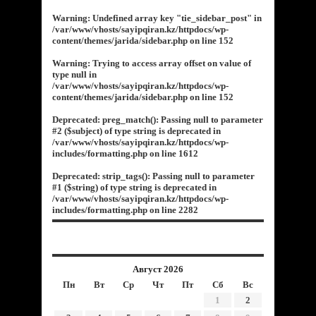
Warning
: Undefined array key "tie_sidebar_post" in
/var/www/vhosts/sayipqiran.kz/httpdocs/wp-
content/themes/jarida/sidebar.php
on line
152
Warning
: Trying to access array offset on value of
type null in
/var/www/vhosts/sayipqiran.kz/httpdocs/wp-
content/themes/jarida/sidebar.php
on line
152
Deprecated
: preg_match(): Passing null to parameter
#2 ($subject) of type string is deprecated in
/var/www/vhosts/sayipqiran.kz/httpdocs/wp-
includes/formatting.php
on line
1612
Deprecated
: strip_tags(): Passing null to parameter
#1 ($string) of type string is deprecated in
/var/www/vhosts/sayipqiran.kz/httpdocs/wp-
includes/formatting.php
on line
2282
Август 2026
Пн
Вт
Ср
Чт
Пт
Сб
Вс
1
2