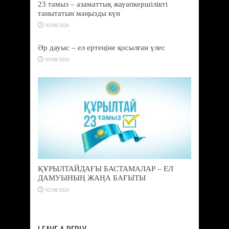
23 тамыз – азаматтық жауапкершілікті
танытатын маңызды күн
03/08/2026
Әр дауыс – ел ертеңіне қосылған үлес
03/08/2026
ҚҰРЫЛТАЙДАҒЫ БАСТАМАЛАР – ЕЛ
ДАМУЫНЫҢ ЖАҢА БАҒЫТЫ
02/08/2026