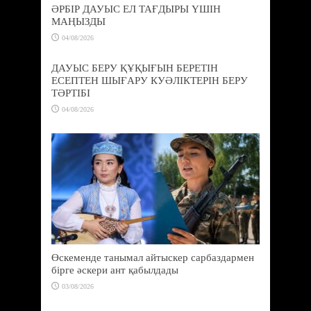
ӘРБІР ДАУЫС ЕЛ ТАҒДЫРЫ ҮШІН
МАҢЫЗДЫ
04/08/2026
ДАУЫС БЕРУ ҚҰҚЫҒЫН БЕРЕТІН
ЕСЕПТЕН ШЫҒАРУ КУӘЛІКТЕРІН БЕРУ
ТӘРТІБІ
04/08/2026
Өскеменде танымал айтыскер сарбаздармен
бірге әскери ант қабылдады
03/08/2026