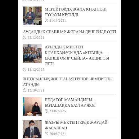
МЕРЕЙТОЙДА ЖАҢА КІТАПТЫҢ
ТҰСАУЫ КЕСІЛДІ
21/10/2021
АУДАНДЫҚ СЕМИНАР ЖОҒАРЫ ДЕҢГЕЙДЕ ӨТТІ
22/12/2021
АУЫЛДЫҚ МЕКТЕП
КІТАПХАНАСЫНДА «КІТАПҚА —
ЕКІНШІ ӨМІР СЫЙЛА» АКЦИЯСЫ
ӨТТІ
12/12/2025
ЖЕТІСАЙЛЫҚ ЖІГІТ ALASH PRIDE ЧЕМПИОНЫ
АТАНДЫ
13/10/2021
ПЕДАГОГ МАМАНДЫҒЫ –
БОЛАШАҚҚА БАСТАР ЖОЛ
23/02/2025
ЖАЗҒЫ МЕКТЕПТЕРДЕ ЖАҒДАЙ
ЖАСАЛҒАН
16/06/2021