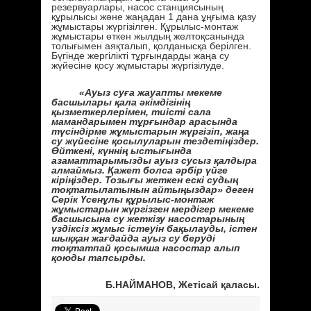
резервуарлары, насос станциясының
құрылысы және жаңадан 1 дана ұңғыма қазу
жұмыстары жүргізілген. Құрылыс-монтаж
жұмыстары өткен жылдың желтоқсанында
толығымен аяқталып, қолданысқа берілген.
Бүгінде жергілікті тұрғындарды жаңа су
жүйесіне қосу жұмыстары жүргізілуде.
«Ауыз суға жауапты мекеме
басшылары қала әкімдігінің
қызметкерлерімен, тиісті сала
мамандарымен тұрғындар арасында
түсіндірме жұмыстарын жүргізіп, жаңа
су жүйесіне қосылуларын тездетіңіздер.
Өйткені, күннің ыстығында
азаматтарымызды ауыз сусыз қалдыра
алмаймыз. Қажет болса әрбір үйге
кіріңіздер. Тозығы жеткен ескі судың
тоқтатылатынын айтыңыздар» деген
Серік Үсенұлы құрылыс-монтаж
жұмыстарын жүргізген мердігер мекеме
басшысына су жеткізу насостарының
үздіксіз жұмыс істеуін бақылауды, істен
шыққан жағдайда ауыз су беруді
тоқтатпай қосымша насостар алып
қоюды тапсырды.
Б.НАЙМАНОВ, Жетісай қаласы.