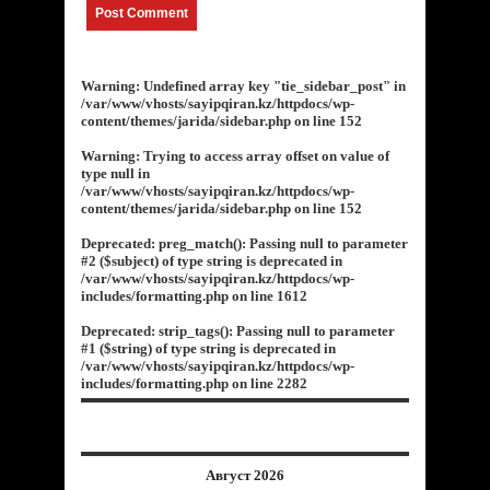
Warning
: Undefined array key "tie_sidebar_post" in
/var/www/vhosts/sayipqiran.kz/httpdocs/wp-
content/themes/jarida/sidebar.php
on line
152
Warning
: Trying to access array offset on value of
type null in
/var/www/vhosts/sayipqiran.kz/httpdocs/wp-
content/themes/jarida/sidebar.php
on line
152
Deprecated
: preg_match(): Passing null to parameter
#2 ($subject) of type string is deprecated in
/var/www/vhosts/sayipqiran.kz/httpdocs/wp-
includes/formatting.php
on line
1612
Deprecated
: strip_tags(): Passing null to parameter
#1 ($string) of type string is deprecated in
/var/www/vhosts/sayipqiran.kz/httpdocs/wp-
includes/formatting.php
on line
2282
Август 2026