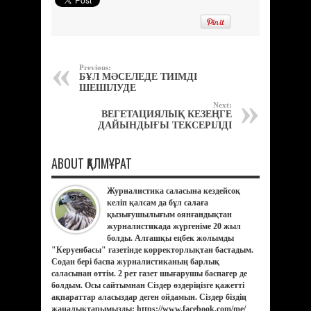
Previous:
БҰЛ МӘСЕЛЕДЕ ТИІМДІ
ШЕШІЛУДЕ
Next:
ВЕГЕТАЦИЯЛЫҚ КЕЗЕҢГЕ
ДАЙЫНДЫҒЫ ТЕКСЕРІЛДІ
ABOUT ҚАЛМҰРАТ
Журналистика саласына кездейсоқ
келіп қалсам да бұл салаға
қызығушылығым оянғандықтан
журналистикада жүргеніме 20 жыл
болды. Алғашқы еңбек жолымды
"Керуенбасы" газетінде корректорлықтан бастадым.
Содан бері баспа журналистиканың барлық
саласынан өттім. 2 рет газет шығарушы баспагер де
болдым. Осы сайтымнан Сіздер өздеріңізге қажетті
ақпараттар аласыздар деген ойдамын. Сіздер біздің
жаңалықтарымызды: https://www.facebook.com/me/