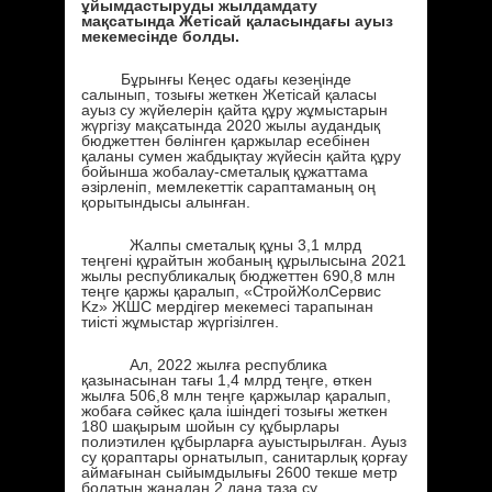
ұйымдастыруды жылдамдату
мақсатында Жетісай қаласындағы ауыз
мекемесінде болды.
Бұрынғы Кеңес одағы кезеңінде
салынып, тозығы жеткен Жетісай қаласы
ауыз су жүйелерін қайта құру жұмыстарын
жүргізу мақсатында 2020 жылы аудандық
бюджеттен бөлінген қаржылар есебінен
қаланы сумен жабдықтау жүйесін қайта құру
бойынша жобалау-сметалық құжаттама
әзірленіп, мемлекеттік сараптаманың оң
қорытындысы алынған.
Жалпы сметалық құны 3,1 млрд
теңгені құрайтын жобаның құрылысына 2021
жылы республикалық бюджеттен 690,8 млн
теңге қаржы қаралып, «СтройЖолСервис
Kz» ЖШС мердігер мекемесі тарапынан
тиісті жұмыстар жүргізілген.
Ал, 2022 жылға республика
қазынасынан тағы 1,4 млрд теңге, өткен
жылға 506,8 млн теңге қаржылар қаралып,
жобаға сәйкес қала ішіндегі тозығы жеткен
180 шақырым шойын су құбырлары
полиэтилен құбырларға ауыстырылған. Ауыз
су қораптары орнатылып, санитарлық қорғау
аймағынан сыйымдылығы 2600 текше метр
болатын жаңадан 2 дана таза су