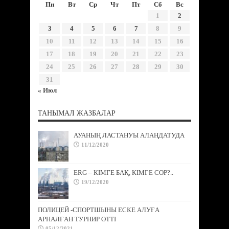
Пн
Вт
Ср
Чт
Пт
Сб
Вс
1
2
3
4
5
6
7
8
9
10
11
12
13
14
15
16
17
18
19
20
21
22
23
24
25
26
27
28
29
30
31
« Июл
ТАНЫМАЛ ЖАЗБАЛАР
АУАНЫҢ ЛАСТАНУЫ АЛАҢДАТУДА
11/12/2020
ERG – КІМГЕ БАҚ, КІМГЕ СОР?..
19/12/2020
ПОЛИЦЕЙ -СПОРТШЫНЫ ЕСКЕ АЛУҒА
АРНАЛҒАН ТУРНИР ӨТТІ
05/12/2021