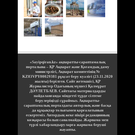
«Sayipqiran.kz» ақпаратты-сараптамалық
порталына – ҚР Ақпарат және Қоғамдық даму
министрлігі, Ақпарат комитетінің №
KZ83VPY00029381 рұқсат беру куәлігі (23.11.2020
жылғы) берілген. Сайт жетекшісі, ҚР
Журналистер Одағының мүшесі Қалмұрат
ДӘУЛЕТБАЕВ. Сайттағы материалдарды
пайдаланғанда міндетті түрде сілтеме
берулеріңізді сұраймыз. Ақпаратты-
сараптамалық порталдағы авторлық және басқа
да құқықтар толығымен қорғалатынын
ескертеміз. Автордың жеке пікірі редакцияның
көзқарасы болып саналмайды. Жарнама мен
түрлі хабарландыруларға жарнама беруші
жауапты.