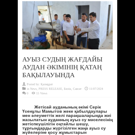
АУЫЗ СУДЫҢ ЖАҒДАЙЫ
АУДАН ӘКІМІНІҢ ҚАТАҢ
БАҚЫЛАУЫНДА
Posted by:
Қалмұрат
in
News
,
PRESS RELEASE
,
Билік
,
Саясат
11/07/2024
0
15 Views
Жетісай ауданының әкімі Серік
Үсенұлы Мамытов жеке қабылдаулары
мен әлеуметтік желі парақшаларында жиі
жазылатын ауданның ауыз су мәселесінің
жетіспеушілігін оңтайлы шешу,
тұрғындарды жүргізілген жаңа ауыз су
жүйелеріне қосу жұмыстарын