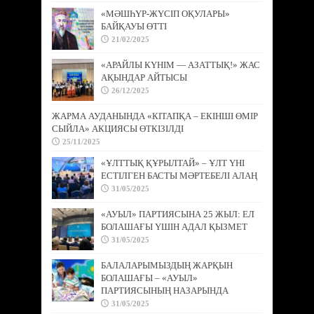
«МӘШҺҮР-ЖҮСІП ОҚУЛАРЫ»
БАЙҚАУЫ ӨТТІ
21/02/2025
«АРАЙЛЫ КҮНІМ — АЗАТТЫҚ!» ЖАС
АҚЫНДАР АЙТЫСЫ
26/12/2025
ЖАРМА АУДАНЫНДА «КІТАПҚА – ЕКІНШІ ӨМІР
СЫЙЛА» АКЦИЯСЫ ӨТКІЗІЛДІ
25/11/2025
«ҰЛТТЫҚ ҚҰРЫЛТАЙ» – ҰЛТ ҮНІ
ЕСТІЛГЕН БАСТЫ МӘРТЕБЕЛІ АЛАҢ
31/05/2025
«АУЫЛ» ПАРТИЯСЫНА 25 ЖЫЛ: ЕЛ
БОЛАШАҒЫ ҮШІН АДАЛ ҚЫЗМЕТ
31/05/2025
БАЛАЛАРЫМЫЗДЫҢ ЖАРҚЫН
БОЛАШАҒЫ – «АУЫЛ»
ПАРТИЯСЫНЫҢ НАЗАРЫНДА
31/05/2025