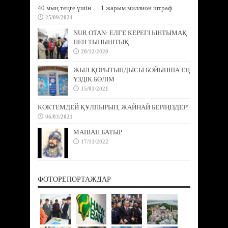
40 мың теңге үшін … 1 жарым миллион штраф
25/09/2024
NUR OTAN: ЕЛГЕ КЕРЕГІ ЫНТЫМАҚ
ПЕН ТЫНЫШТЫҚ
20/12/2020
ЖЫЛ ҚОРЫТЫНДЫСЫ БОЙЫНША ЕҢ
ҮЗДІК БӨЛІМ
15/01/2021
КӨКТЕМДЕЙ ҚҰЛПЫРЫП, ЖАЙНАЙ БЕРІҢІЗДЕР!
06/03/2021
МАШАН БАТЫР
17/11/2022
ФОТОРЕПОРТАЖДАР