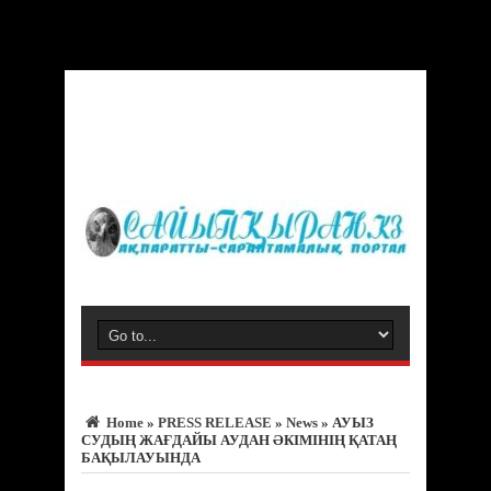
Warning
: Trying to access array offset on value of type bool in
/var/www/vhosts/sayipqiran.kz/httpdocs/wp-
content/themes/jarida/functions/common-scripts.php
on line
150
Home
»
PRESS RELEASE
»
News
»
АУЫЗ
СУДЫҢ ЖАҒДАЙЫ АУДАН ӘКІМІНІҢ ҚАТАҢ
БАҚЫЛАУЫНДА