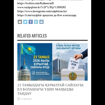
https://twitter.com/KalmuratD
www.sayipqiran.kz%2F%3Fp%3D8202
https://www.instagram.com/saipkiran.kz/
https://t.me/sayipkir арқылы да біле аласыздар.
RELATED ARTICLES
23 ТАМЫЗДАҒЫ ҚҰРЫЛТАЙ САЙЛАУЫ:
ЕЛ БОЛАШАҒЫ ҮШІН МАҢЫЗДЫ
ТАҢДАУ
07/08/2026