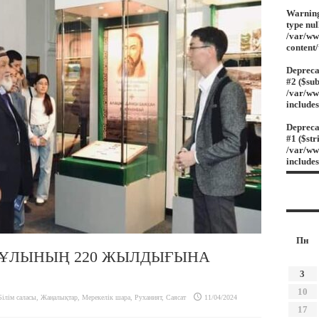
Warnin
type nul
/var/ww
content
Depreca
#2 ($sub
/var/ww
include
Depreca
#1 ($str
/var/ww
include
Пн
ҰЛЫНЫҢ 220 ЖЫЛДЫҒЫНА
3
10
Білім саласы
,
Жаңалықтар
,
Мерекелік шара
,
Руханият
,
Саясат
11/04/2024
17