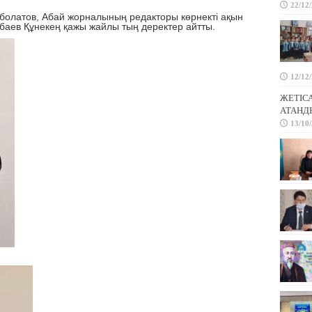
22/12
тов, Абай жорналының редакторы көрнекті ақын
аев Құнекең қажы жайлы тың деректер айтты.
12/12
ЖЕТІС
АТАНД
13/10