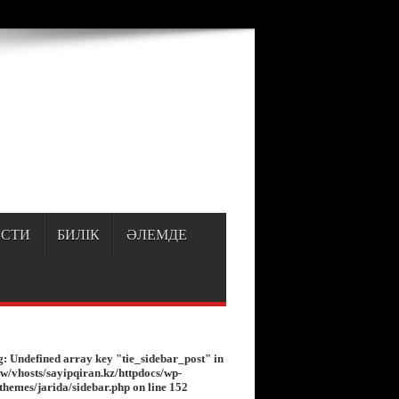
p
on line
150
СТИ
БИЛІК
ӘЛЕМДЕ
g
: Undefined array key "tie_sidebar_post" in
w/vhosts/sayipqiran.kz/httpdocs/wp-
/themes/jarida/sidebar.php
on line
152