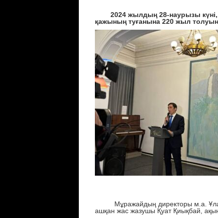
2024 жылдың 28-наурызы күні, 
қажының туғанына 220 жыл толуы
Мұражайдың директоры м.а. Ұлан 
ашқан жас жазушы Қуат Қиықбай, ақын 