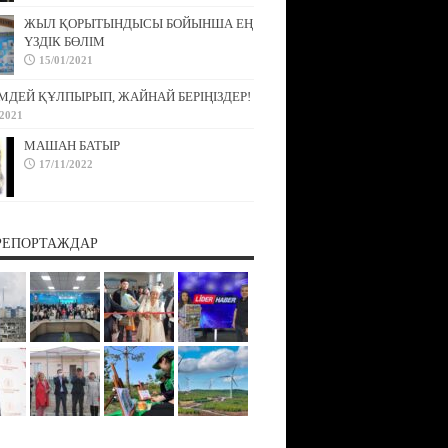
ЖЫЛ ҚОРЫТЫНДЫСЫ БОЙЫНША ЕҢ
ҮЗДІК БӨЛІМ
15/01/2021
МДЕЙ ҚҰЛПЫРЫП, ЖАЙНАЙ БЕРІҢІЗДЕР!
/2021
МАШАН БАТЫР
17/11/2022
РЕПОРТАЖДАР