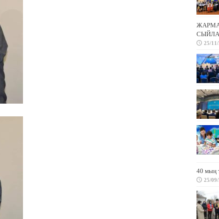
ЖАРМА 
СЫЙЛА
25/11
40 мың 
25/09