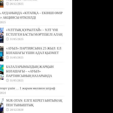
26/12/2025
АУДАНЫНДА «КІТАПҚА – ЕКІНШІ ӨМІР
» АКЦИЯСЫ ӨТКІЗІЛДІ
/2025
«ҰЛТТЫҚ ҚҰРЫЛТАЙ» – ҰЛТ ҮНІ
ЕСТІЛГЕН БАСТЫ МӘРТЕБЕЛІ АЛАҢ
31/05/2025
«АУЫЛ» ПАРТИЯСЫНА 25 ЖЫЛ: ЕЛ
БОЛАШАҒЫ ҮШІН АДАЛ ҚЫЗМЕТ
31/05/2025
БАЛАЛАРЫМЫЗДЫҢ ЖАРҚЫН
БОЛАШАҒЫ – «АУЫЛ»
ПАРТИЯСЫНЫҢ НАЗАРЫНДА
31/05/2025
теңге үшін … 1 жарым миллион штраф
/2024
NUR OTAN: ЕЛГЕ КЕРЕГІ ЫНТЫМАҚ
ПЕН ТЫНЫШТЫҚ
20/12/2020