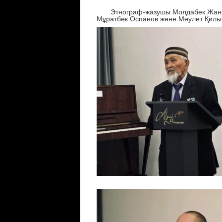
Этнограф-жазушы Молдабек Жанбола
Мұратбек Оспанов және Мәулет Қилыб