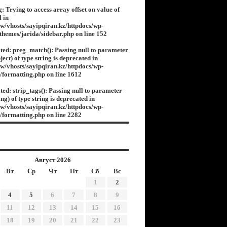
g
: Trying to access array offset on value of
l in
w/vhosts/sayipqiran.kz/httpdocs/wp-
/themes/jarida/sidebar.php
on line
152
ted
: preg_match(): Passing null to parameter
ject) of type string is deprecated in
w/vhosts/sayipqiran.kz/httpdocs/wp-
s/formatting.php
on line
1612
ted
: strip_tags(): Passing null to parameter
ing) of type string is deprecated in
w/vhosts/sayipqiran.kz/httpdocs/wp-
s/formatting.php
on line
2282
Август 2026
Вт
Ср
Чт
Пт
Сб
Вс
1
2
4
5
6
7
8
9
11
12
13
14
15
16
18
19
20
21
22
23