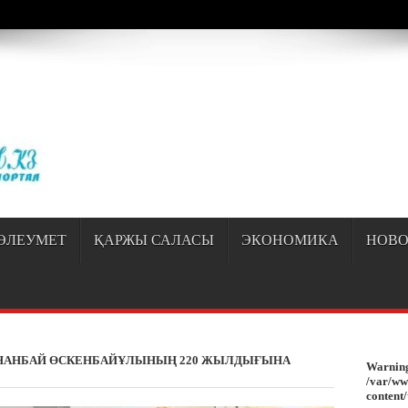
/sayipqiran.kz/httpdocs/wp-content/themes/jarida/functions/common-scripts.ph
ӘЛЕУМЕТ
ҚАРЖЫ САЛАСЫ
ЭКОНОМИКА
НОВО
НАНБАЙ ӨСКЕНБАЙҰЛЫНЫҢ 220 ЖЫЛДЫҒЫНА
Warnin
/var/ww
content