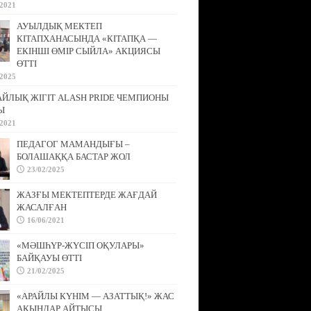
/2021
АУЫЛДЫҚ МЕКТЕП
КІТАПХАНАСЫНДА «КІТАПҚА —
ЕКІНШІ ӨМІР СЫЙЛА» АКЦИЯСЫ
ӨТТІ
/2025
АЙЛЫҚ ЖІГІТ ALASH PRIDE ЧЕМПИОНЫ
Ы
/2021
ПЕДАГОГ МАМАНДЫҒЫ –
БОЛАШАҚҚА БАСТАР ЖОЛ
23/02/2025
ЖАЗҒЫ МЕКТЕПТЕРДЕ ЖАҒДАЙ
ЖАСАЛҒАН
16/06/2021
«МӘШҺҮР-ЖҮСІП ОҚУЛАРЫ»
БАЙҚАУЫ ӨТТІ
21/02/2025
«АРАЙЛЫ КҮНІМ — АЗАТТЫҚ!» ЖАС
АҚЫНДАР АЙТЫСЫ