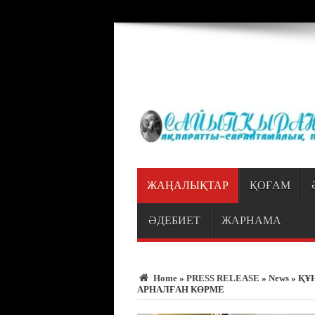
Warning
: Trying to access array offset on value of type bool in
/var/www/vhosts
ЖАҢАЛЫҚТАР
ҚОҒАМ
ӘДЕБИЕТ
ЖАРНАМА
Home
»
PRESS RELEASE
»
News
»
ҚҰ
АРНАЛҒАН КӨРМЕ