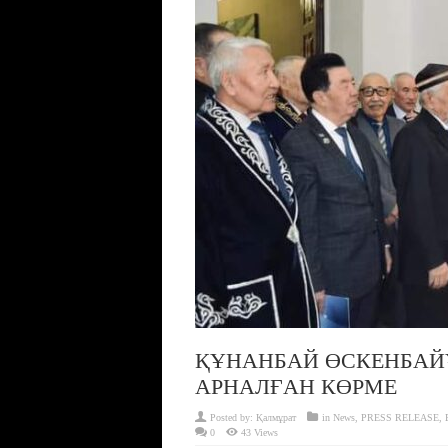
ҚҰНАНБАЙ ӨСКЕНБАЙ
АРНАЛҒАН КӨРМЕ
Posted by:
Қалмұрат
in
News
,
PRESS RELEASE
,
0
43 Views