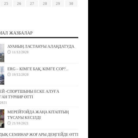
25
26
27
28
29
30
МАЛ ЖАЗБАЛАР
АУАНЫҢ ЛАСТАНУЫ АЛАҢДАТУДА
11/12/2020
ERG – КІМГЕ БАҚ, КІМГЕ СОР?..
19/12/2020
ЕЙ -СПОРТШЫНЫ ЕСКЕ АЛУҒА
АН ТУРНИР ӨТТІ
/2021
МЕРЕЙТОЙДА ЖАҢА КІТАПТЫҢ
ТҰСАУЫ КЕСІЛДІ
21/10/2021
ДЫҚ СЕМИНАР ЖОҒАРЫ ДЕҢГЕЙДЕ ӨТТІ