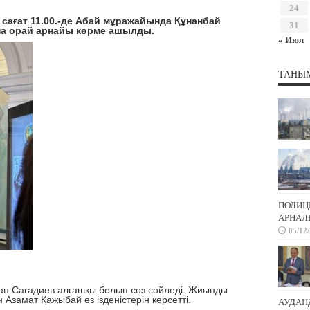
24
сағат 11.00.-де Абай мұражайында Құнанбай
31
на орай арнайы көрме ашылды.
« Июл
ТАНЫ
ПОЛИЦ
АРНАЛҒ
05/12
Сағадиев алғашқы болып сөз сөйледі. Жиынды
Азамат Қажыбай өз ізденістерін көрсетті.
АУДАН