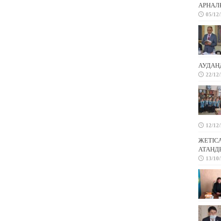
АРНАЛҒ
05/12
АУДАН
22/12
12/12
ЖЕТІС
АТАНД
13/10