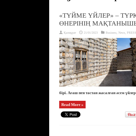
«ТҮЙМЕ ҮЙЛЕР» – ТҮР
ӨНЕРІНІҢ МАҚТАНЫШ
Қалмұрат
21/01/2023
Business
,
News
,
PRESS
бірі. Ағаш пен тастан жасалған әсем үйлер
Read More »