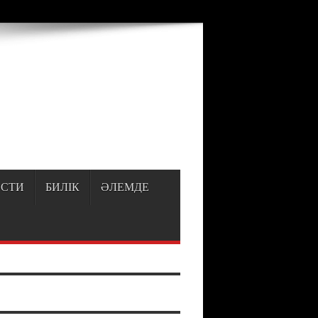
p
on line
150
СТИ
БИЛІК
ӘЛЕМДЕ