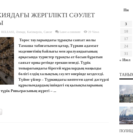
Пн
КИЯДАҒЫ ЖЕРГІЛІКТІ СӘУЛЕТ
Ы
3
10
 RELEASE
,
Әлемде
,
Кәсіпкерлік
,
Саясат
Leave a comment
29 Views
17
Торос тауларындағы тұрақты саяхат жолы
Тамаша табиғатымен қатар, Түркия адамзат
24
мәдениетінің байлығы мен әралуандығының
31
арқасында туристер тұрақты ат басын бұратын
« Июл
саяхат орны ретінде ерекшеленеді. Түрік
топырағындағы бірегей мұралардың маңызды
бөлігі елдің халықтық сәулет өнерінде кездеседі.
ТАНЫ
Түйме үйлер – Түркиядағы көптеген әдемі дәстүрлі
құрылымдардың ішіндегі ең қызықтыларының
 түрік Ривьерасының жүрегі – ...
ПОЛИЦ