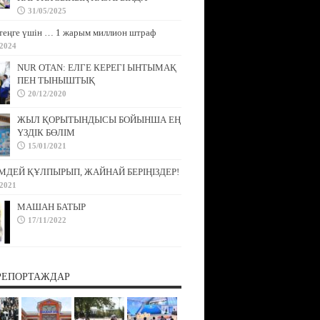
31/05/2025
теңге үшін … 1 жарым миллион штраф
/2024
NUR OTAN: ЕЛГЕ КЕРЕГІ ЫНТЫМАҚ
ПЕН ТЫНЫШТЫҚ
20/12/2020
ЖЫЛ ҚОРЫТЫНДЫСЫ БОЙЫНША ЕҢ
ҮЗДІК БӨЛІМ
15/01/2021
МДЕЙ ҚҰЛПЫРЫП, ЖАЙНАЙ БЕРІҢІЗДЕР!
/2021
МАШАН БАТЫР
17/11/2022
РЕПОРТАЖДАР