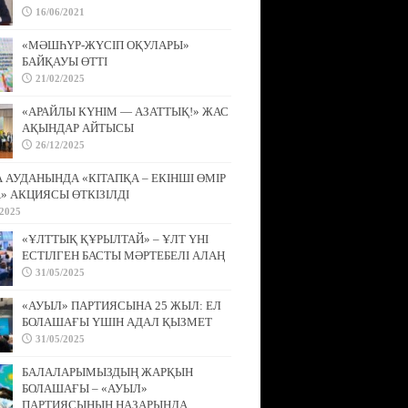
16/06/2021
«МӘШҺҮР-ЖҮСІП ОҚУЛАРЫ»
БАЙҚАУЫ ӨТТІ
21/02/2025
«АРАЙЛЫ КҮНІМ — АЗАТТЫҚ!» ЖАС
АҚЫНДАР АЙТЫСЫ
26/12/2025
АУДАНЫНДА «КІТАПҚА – ЕКІНШІ ӨМІР
» АКЦИЯСЫ ӨТКІЗІЛДІ
/2025
«ҰЛТТЫҚ ҚҰРЫЛТАЙ» – ҰЛТ ҮНІ
ЕСТІЛГЕН БАСТЫ МӘРТЕБЕЛІ АЛАҢ
31/05/2025
«АУЫЛ» ПАРТИЯСЫНА 25 ЖЫЛ: ЕЛ
БОЛАШАҒЫ ҮШІН АДАЛ ҚЫЗМЕТ
31/05/2025
БАЛАЛАРЫМЫЗДЫҢ ЖАРҚЫН
БОЛАШАҒЫ – «АУЫЛ»
ПАРТИЯСЫНЫҢ НАЗАРЫНДА