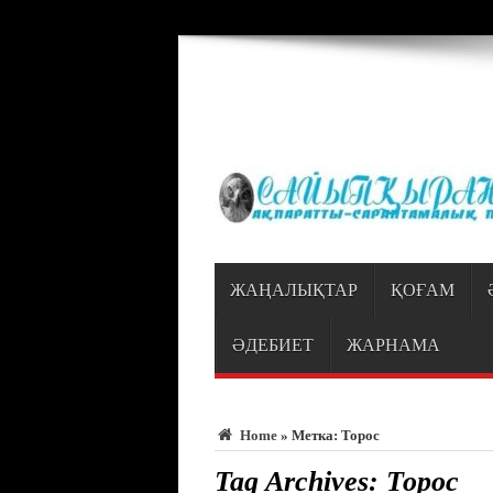
Warning
: Trying to access array offset on value of type bool in
/var/www/vhosts
ЖАҢАЛЫҚТАР
ҚОҒАМ
ӘДЕБИЕТ
ЖАРНАМА
Home
»
Метка:
Торос
Tag Archives:
Торос