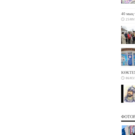
40 мың 
25/09
КӨКТЕ
06/03
ФОТО