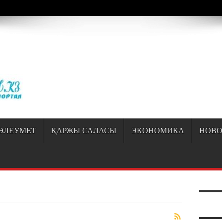
/sayipqiran.kz/httpdocs/wp-content/themes/jarida/functions/common-scripts.ph
ӘЛЕУМЕТ
ҚАРЖЫ САЛАСЫ
ЭКОНОМИКА
НОВО