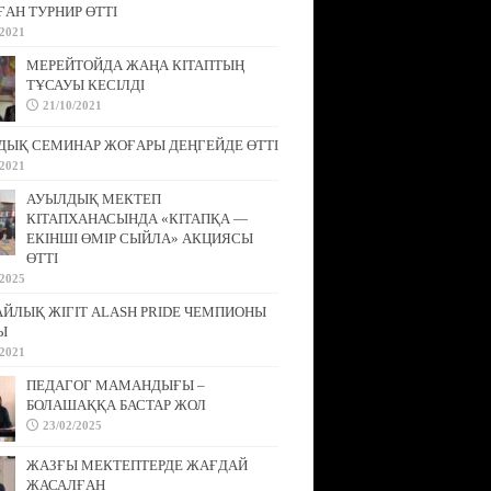
АН ТУРНИР ӨТТІ
/2021
МЕРЕЙТОЙДА ЖАҢА КІТАПТЫҢ
ТҰСАУЫ КЕСІЛДІ
21/10/2021
ДЫҚ СЕМИНАР ЖОҒАРЫ ДЕҢГЕЙДЕ ӨТТІ
/2021
АУЫЛДЫҚ МЕКТЕП
КІТАПХАНАСЫНДА «КІТАПҚА —
ЕКІНШІ ӨМІР СЫЙЛА» АКЦИЯСЫ
ӨТТІ
/2025
АЙЛЫҚ ЖІГІТ ALASH PRIDE ЧЕМПИОНЫ
Ы
/2021
ПЕДАГОГ МАМАНДЫҒЫ –
БОЛАШАҚҚА БАСТАР ЖОЛ
23/02/2025
ЖАЗҒЫ МЕКТЕПТЕРДЕ ЖАҒДАЙ
ЖАСАЛҒАН